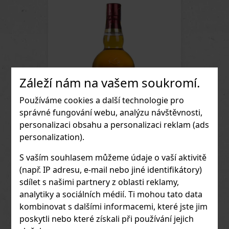
Záleží nám na vašem soukromí.
Používáme cookies a další technologie pro
správné fungování webu, analýzu návštěvnosti,
personalizaci obsahu a personalizaci reklam (ads
personalization).
S vaším souhlasem můžeme údaje o vaší aktivitě
Chivas Regal 12Y 40% 1 l
(např. IP adresu, e-mail nebo jiné identifikátory)
sdílet s našimi partnery z oblasti reklamy,
Chivas Regal 12Y je ikonická skotská
blended whisky, známá svou jemností,
analytiky a sociálních médií. Ti mohou tato data
975 Kč
bohatostí a velkorysou chutí. Základ
kombinovat s dalšími informacemi, které jste jim
tvoří single malt whisky Strathisla,
Do obchodu
propletená s grain whisky Strathclyde
poskytli nebo které získali při používání jejich
a dalšími pečlivě vybranými destiláty.