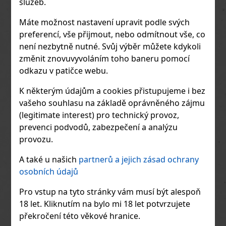
služeb.
Výsledkem je harmonická a luxusní
směs, která odráží charakter regionu
Speyside. Degustační profil: Vůně:
Máte možnost nastavení upravit podle svých
Divoké bylinky, vřes, med a ovoce ze
preferencí, vše přijmout, nebo odmítnout vše, co
sadů. Chuť: Kulatá a krémová, s tóny
medu, vanilky, lískových oříšků a
není nezbytně nutné. Svůj výběr můžete kdykoli
máslového karamelu. Závěr: Bohatý,
změnit znovuvyvoláním toho baneru pomocí
dlouhotrvající a příjemně hřejivý.
odkazu v patičce webu.
K některým údajům a cookies přistupujeme i bez
vašeho souhlasu na základě oprávněného zájmu
(legitimate interest) pro technický provoz,
prevenci podvodů, zabezpečení a analýzu
provozu.
A také u našich
partnerů a jejich zásad ochrany
Finlandia 40% 1 l
osobních údajů
Finlandia Vodka je ikonická finská
Pro vstup na tyto stránky vám musí být alespoň
vodka proslulá svou mimořádnou
18 let. Kliknutím na bylo mi 18 let potvrzujete
475 Kč
čistotou, lehkostí a suchým
charakterem. Na patře působí jemně a
překročení této věkové hranice.
Do obchodu
vyváženě, s hedvábnou texturou a