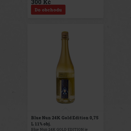
300 Kč
celém světě. Ve Feeney's jsou použity
pouze ty nejlepší ingredience, skvěle
Do obchodu
vyzrálá irská whisky a bohatá irská
smetana. V chuti rozeznáme hlavně
whisky,smetanu a karamel.
Blue Nun 24K Gold Edition 0,75
L 11% obj.
Blue Nun 24K GOLD EDITION je