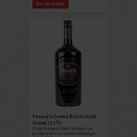
Do obchodu
roce 1875. Tento likér v sobě ukrývá
kombinaci sladkých i hořkých
pomerančů z Haiti, Španělska a
Brazílie. Aroma je pomerančové. V
chuti nalezneme pomeranče,
kardamom a muškátový oříšek.
Feeney's Creme Brulée Irish
Cream 1l 17%
Irský krémový likér Feeney's se
prodává ve více než 50 zemích po