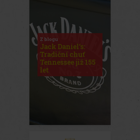
charakter Jack Daniel's Tennessee
Whiskey s intenzivní chutí medu. Jack
Daniel's Tennessee Honey, který mistr
destilatér popisuje jako "oříškový
koutek ve sklenici Jacka", si můžet
Z blogu
Jack Daniel‘s:
Tradiční chuť
Tennessee již 155
let