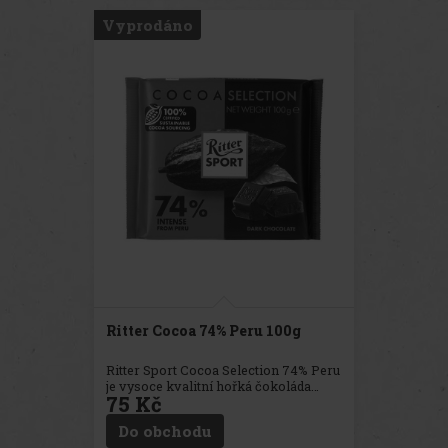
gramů čokolády, ideální velikost na
Vyprodáno
okamžité pochutnání nebo jako dárek
pro milovníky čokolády.
Ritter Cocoa 74% Peru 100g
Ritter Sport Cocoa Selection 74% Peru
je vysoce kvalitní hořká čokoláda
75 Kč
vyráběná z vybraných kakaových
bobů pocházejících z Peru. Tato
Do obchodu
čokoláda je součástí speciální řady