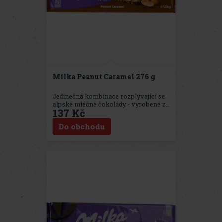
Milka Peanut Caramel 276 g
Jedinečná kombinace rozplývající se
alpské mléčné čokolády - vyrobené ze
137 Kč
100% alpského mléka - a náplně z
nasekaných arašídů a rýžového
Do obchodu
krému, pražených půlek arašídů a
tekutého karamelu.