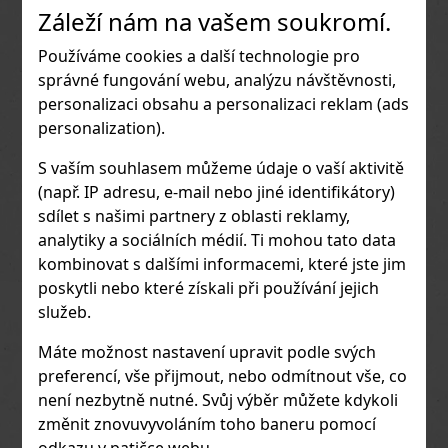
lahodná čokoláda, která kombinuje
Záleží nám na vašem soukromí.
62 Kč
jemnou mléčnou čokoládu s osvěžující
náplní z jahodového jogurtu. Tato
Do obchodu
kombinace vytváří svěží a ovocný
Používáme cookies a další technologie pro
chuťový zážitek, který je ideální pro
správné fungování webu, analýzu návštěvnosti,
milovníky čokolády s ovocnými
příchutěmi. Popis produktu: Složení:
personalizaci obsahu a personalizaci reklam (ads
Mléčná čokoláda plněná náplní z
personalization).
jahodového jogurtu. Hmotnost: 100
gramů, typické čtvercové balení Ritter
Sport. Chuťový profil: Sladká a
S vaším souhlasem můžeme údaje o vaší aktivitě
krémová mléčná čokoláda s
(např. IP adresu, e-mail nebo jiné identifikátory)
osvěžující a lehce kyselou jahodovo-
jogurtovou náplní. Textura: Hla
sdílet s našimi partnery z oblasti reklamy,
analytiky a sociálních médií. Ti mohou tato data
kombinovat s dalšími informacemi, které jste jim
poskytli nebo které získali při používání jejich
služeb.
Máte možnost nastavení upravit podle svých
preferencí, vše přijmout, nebo odmítnout vše, co
není nezbytně nutné. Svůj výběr můžete kdykoli
Ritter Dark Whole Hazelnuts
změnit znovuvyvoláním toho baneru pomocí
100g