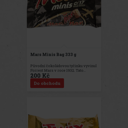
Mars Minis Bag 333 g
Původní čokoládovou tyčinku vyvinul
Forrest Mars v roce 1932. Tato
200 Kč
lahodná kombinace čokolády,
karamelu a nugátu přináší požitek a
Do obchodu
novou energii již po několik generací.