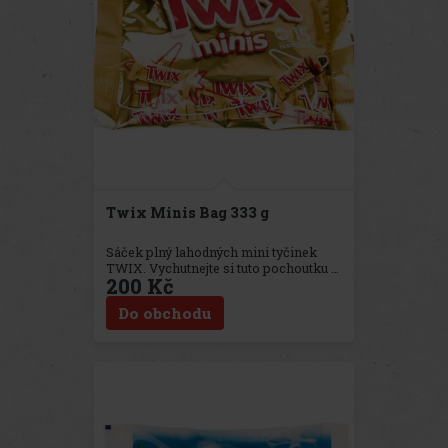
Twix Minis Bag 333 g
Sáček plný lahodných mini tyčinek
TWIX. Vychutnejte si tuto pochoutku s
200 Kč
přáteli nebo rodinou - pro každého je jí
dostatek.
Do obchodu