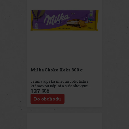
Milka Choko Keks 300 g
Jemná alpská mléčná čokoláda s
krémovou náplní a sušenkovými
137 Kč
vrstvami. Ideální pro sdílení nebo jako
malý dárek.
Do obchodu