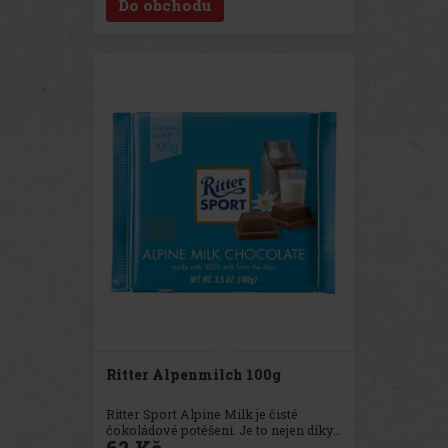
Do obchodu
křupavé lískové oříšky a křupavé
rýžové lupínky. Skutečná lahůdka pro
chuťové buňky.
Ritter Alpenmilch 100g
Ritter Sport Alpine Milk je čisté
čokoládové potěšení. Je to nejen díky
jemně vyvážené směsi 100 % čistého