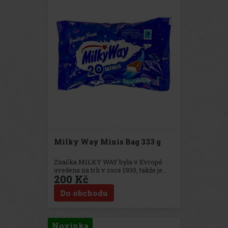
Milky Way Minis Bag 333 g
Značka MILKY WAY byla v Evropě
uvedena na trh v roce 1935, takže je
200 Kč
jednou z našich nejstarších značek.
MILKY WAY s lehkým jádrem z
Do obchodu
karamelového krému pokrytého
lahodnou mléčnou čokoládou je
oblíbenou rodinnou tyčinkou již
desítky let. Tento sáček MILKY WAY
Novinka
Minis obsahuje 333g, což je dost na to,