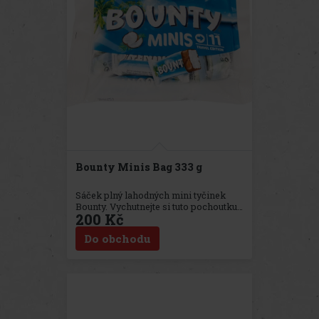
Bounty Minis Bag 333 g
Sáček plný lahodných mini tyčinek
Bounty. Vychutnejte si tuto pochoutku
200 Kč
s přáteli nebo rodinou - pro každého je
jí dost.
Do obchodu