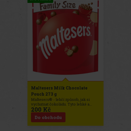
abyste se o ně podělili!
Maltesers Milk Chocolate
Pouch 273 g
Maltesers® - lehčí způsob, jak si
vychutnat čokoládu. Tyto lehké a
200 Kč
vzdušné křupavé středy obalené v
lahodné mléčné čokoládě byly poprvé
Do obchodu
uvedeny na trh ve Velké Británii v roce
1936.