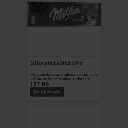
Milka Alpine Milk 270g
Oblíbená klasika s mléčnou čokoládou
Alpine ve velké tabulce. Dokonalý
137 Kč
způsob, jak si vychutnat
nezaměnitelnou jemnou chuť čokolády
Do obchodu
Milka.