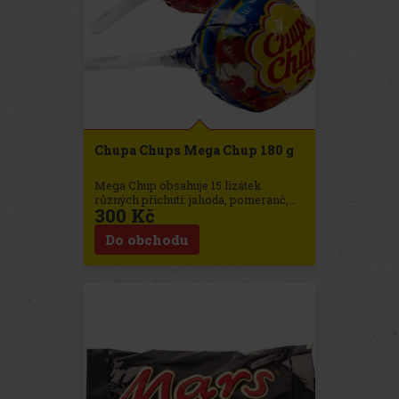
Chupa Chups Mega Chup 180 g
Mega Chup obsahuje 15 lízátek
různých příchutí: jahoda, pomeranč,
300 Kč
jablko, třešeň, meloun, citron.
Do obchodu