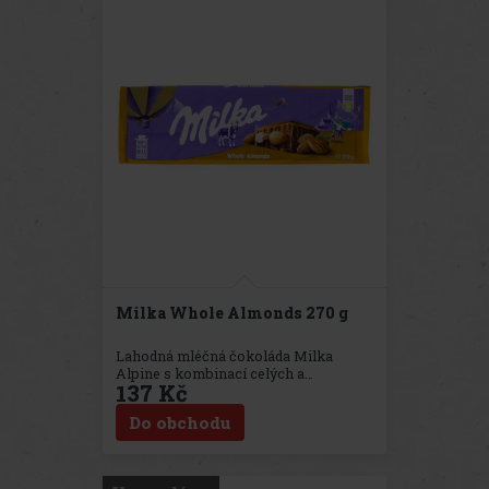
spojením krémové mléčné čokolády,
která se na jazyku rozplývá s lahodně
karamelizovaným toffee a křupavými
celými ořechy. Tato tabulka je
vyrobena z nejkvalitnějších
ingrediencí a dodržuje tradiční
receptury
Milka Whole Almonds 270 g
Lahodná mléčná čokoláda Milka
Alpine s kombinací celých a
137 Kč
karamelizovaných mandlí.
Do obchodu