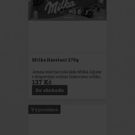
Milka Hazelnut 270g
Jemná mléčná čokoláda Milka Alpine
s křupavými celými lískovými oříšky
137 Kč
ve velkém formátu. Velmi slibná
kombinace!
Do obchodu
Vyprodáno