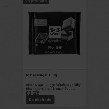
Vyprodáno
Ritter Nugat 100g
Ritter Nugat 100g je čokoláda značky
Ritter Sport, která je známá svou
62 Kč
lahodnou nugátovou náplní. Tato
čokoláda kombinuje jemnou mléčnou
Do obchodu
čokoládu s plněním z lahodného
nugátu, který přináší bohatou,
krémovou chuť. Balení obsahuje 100