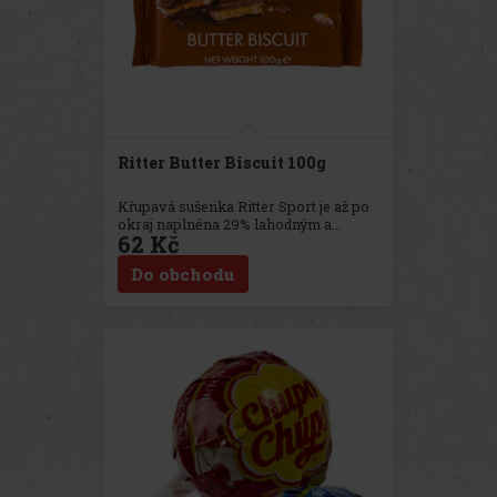
Ritter Butter Biscuit 100g
Křupavá sušenka Ritter Sport je až po
okraj naplněna 29% lahodným a
62 Kč
báječně čokoládovým kakaovým
krémem. Uvnitř je čtvercová
Do obchodu
perforovaná máslová sušenka
speciálně vyrobená pro tuto tyčinku. S
extra porcí aromatického másla je
nejprve upečená do křupava a poté
obalená v té nejjemnější mléčné
čokoládě. Při kousnutí do této
čokolády tak křupne hned dvakrát.