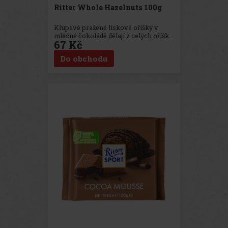
Ritter Whole Hazelnuts 100g
Křupavé pražené lískové oříšky v
mléčné čokoládě dělají z celých oříšků
67 Kč
Ritter Sport absolutního favorita v
naší nabídce. Je to díky mimořádně
Do obchodu
vysokým nárokům na kvalitu, které na
ořechy klademe? Nebo je to jednoduše
proto, že se trefí do chuti každého
opravdového mlsouna?