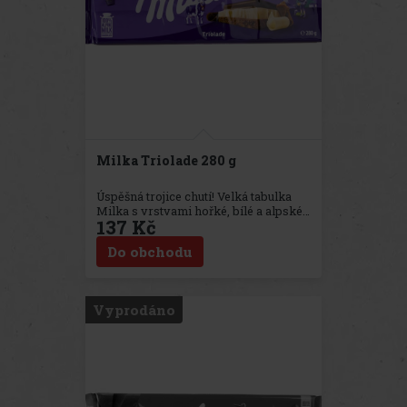
Milka Triolade 280 g
Úspěšná trojice chutí! Velká tabulka
Milka s vrstvami hořké, bílé a alpské
137 Kč
mléčné čokolády. Zcela nový chuťový
zážitek pro milovníky čokolády Milka.
Do obchodu
Vyprodáno