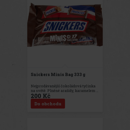
Snickers Minis Bag 333 g
Nejprodávanější čokoládová tyčinka
na světě. Plněné arašídy, karamelem a
200 Kč
nugátem a zalité lahodnou mléčnou
čokoládou: SNICKERS.
Do obchodu