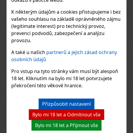
odkazu v patičce webu.
Pro všechny, kteří stále nevědí, v čem
spočívá tajemství této tyčinky: za
K některým údajům a cookies přistupujeme i bez
67 Kč
křupavou polosladkou čokoládou se
skrývá mnoho lískových oříšků, které
vašeho souhlasu na základě oprávněného zájmu
Do obchodu
jsou ručně sbírané a pražené do
(legitimate interest) pro technický provoz,
zlatohnědé barvy. Vyzkoušejte ji však
sami a přesvědčte se, že tato příchuť
prevenci podvodů, zabezpečení a analýzu
postaví vše ostatní do stínu.
provozu.
A také u našich
partnerů a jejich zásad ochrany
osobních údajů
Pro vstup na tyto stránky vám musí být alespoň
18 let. Kliknutím na bylo mi 18 let potvrzujete
překročení této věkové hranice.
Přizpůsobit nastavení
Bylo mi 18 let a Odmítnout vše
Bylo mi 18 let a Přijmout vše
Ritter Marzipan 100g