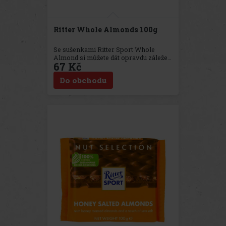
Ritter Whole Almonds 100g
Se sušenkami Ritter Sport Whole
Almond si můžete dát opravdu záležet.
67 Kč
Ručně sbírané, křupavé pražené
mandle z Kalifornie v klasické mléčné
Do obchodu
čokoládě se o to postarají. Bohužel
vám nemůžeme slíbit, že si je budete
moci v klidu vychutnat.