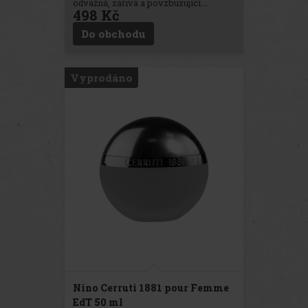
odvážná, zářivá a povzbuzující.
498 Kč
Květinové akordy podbarvené
ovocnými akcenty, v nichž se mísí
Do obchodu
šarm a vitalita. Vonné tóny: Květinová,
citrusová, dřevitá
Vyprodáno
Nino Cerruti 1881 pour Femme
EdT 50 ml