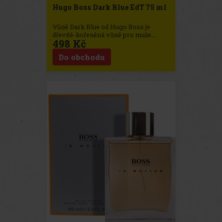
Hugo Boss Dark Blue EdT 75 ml
Vůně Dark Blue od Hugo Boss je
dřevitě-kořeněná vůně pro muže.
498 Kč
Hugo Boss Dark Blue byla uvedena na
trh v roce 1999. Svrchní tóny jsou
Do obchodu
zázvor, grapefruit, pomeranč, limetka
a citron, střední tóny jsou cypřiš,
pelargonie, kardamon, mahagon a
šalvěj. Základní tóny jsou vanilka, cedr,
vetiver, benzoin a pačuli.