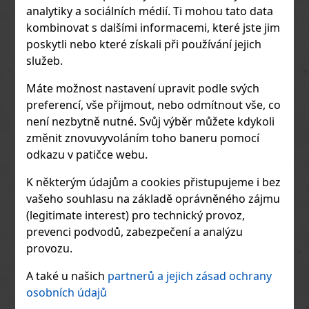
Profil vůně: Hlava: Borovicové jehličí.
analytiky a sociálních médií. Ti mohou tato data
Srdce: Kadidlo, benzoin. Základ:
kombinovat s dalšími informacemi, které jste jim
Cedrové dřevo (oleje z Apalačských
hor, pohoří Atlas a Himálaje). Burberry
poskytli nebo které získali při používání jejich
Hero Eau de Parfum se otevírá svěžím
služeb.
a aromatickým tónem borovicového
jehličí, k
Máte možnost nastavení upravit podle svých
preferencí, vše přijmout, nebo odmítnout vše, co
není nezbytně nutné. Svůj výběr můžete kdykoli
změnit znovuvyvoláním toho baneru pomocí
odkazu v patičce webu.
K některým údajům a cookies přistupujeme i bez
vašeho souhlasu na základě oprávněného zájmu
Diesel D Men EdT 50 ml
(legitimate interest) pro technický provoz,
prevenci podvodů, zabezpečení a analýzu
Diesel D Men je moderní, sebevědomá
provozu.
pánská toaletní voda, která se aktivně
1 423 Kč
přizpůsobuje vaší pokožce a vyvíjí se
v průběhu dne. Značka Diesel zde
A také u našich
partnerů a jejich zásad ochrany
Do obchodu
představuje vůni
osobních údajů
inspirovanou ikonickými džíny –
univerzální, smyslnou a svobodnou,