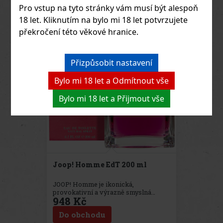
bez ohledu na pohlaví či styl.
Pro vstup na tyto stránky vám musí být alespoň
Charakteristika: Úvod
18 let. Kliknutím na bylo mi 18 let potvrzujete
patří energickému kořeněnému
zázvoru a svěžímu bergamotu, které
překročení této věkové hranice.
vůni dodávají okamžitý impulz. V srdci
se kompozice zjemňuje díky akordu
denimu a bavlny,
Přizpůsobit nastavení
doplněnému aromatickou
provensálskou levandulí, jež vytváří
čistý a moder
Bylo mi 18 let a Odmítnout vše
Bylo mi 18 let a Přijmout vše
Joop! Homme EdT 200 ml
JOOP! Homme je ikonická,
provokativní a výrazně smyslná
948 Kč
pánská toaletní voda, která se od
svého uvedení stala symbolem
Do obchodu
odvahy, vášně a mužné sebejistoty.