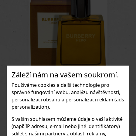
ji chápe značka Versace. Profil vůně:
Hlava: Esence mandarinky, citron
Primofiore, růžový pepř. Srdce: Černý
rybíz, pupeny jasmínu, frézie, guava.
Základ: Clearwood®, živé dřevo,
pižmo. Versace Dyla
Záleží nám na vašem soukromí.
Používáme cookies a další technologie pro
Burberry Hero EdP 100 ml
správné fungování webu, analýzu návštěvnosti,
personalizaci obsahu a personalizaci reklam (ads
Burberry Hero Eau de Parfum
představuje novou, intenzivnější
personalization).
2 423 Kč
kapitolu příběhu Burberry Hero. Tato
parfémovaná voda zkoumá moderní
Do obchodu
S vaším souhlasem můžeme údaje o vaší aktivitě
pojetí hrdinství – odvahu přijmout sám
sebe a sílu vnitřní rovnováhy. Je to
(např. IP adresu, e-mail nebo jiné identifikátory)
vůně pro muže, který se nebojí
sdílet s našimi partnery z oblasti reklamy,
projevit svou hloubku, cit a autenticitu.