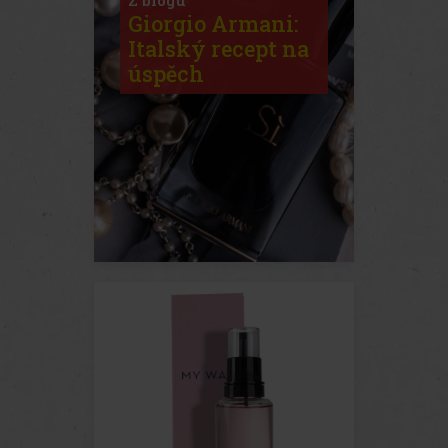
Giorgio Armani:
Italský recept na
úspěch