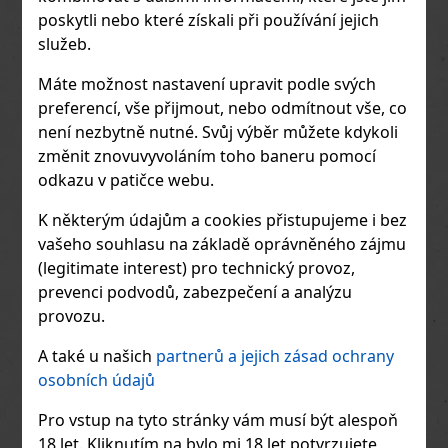
klementinka. Srdce: Frézie, květ
poskytli nebo které získali při používání jejich
zázvoru. Základ: Santalové dřevo,
služeb.
cedr, vanilka. V úvodu se rozvíjejí in
Máte možnost nastavení upravit podle svých
preferencí, vše přijmout, nebo odmítnout vše, co
není nezbytně nutné. Svůj výběr můžete kdykoli
změnit znovuvyvoláním toho baneru pomocí
odkazu v patičce webu.
K některým údajům a cookies přistupujeme i bez
vašeho souhlasu na základě oprávněného zájmu
Escada Chiffon Sorbet EdT 100
(legitimate interest) pro technický provoz,
ml
prevenci podvodů, zabezpečení a analýzu
Escada Chiffon Sorbet je květinově-
provozu.
ovocná vůně pro ženy, která přináší
1 615 Kč
svěžest a lehkost. Tato vůně je
součástí limitované edice od značky
A také u našich
partnerů a jejich zásad ochrany
Do obchodu
Escada, která je známá svými svěžími
osobních údajů
a živými vůněmi vhodnými zejména
pro letní období. Popis vůně Escada
Chiffon Sorbet Eau de Toilette 100 ml:
Pro vstup na tyto stránky vám musí být alespoň
Květinově-ovocná: Hlavními tóny této
18 let. Kliknutím na bylo mi 18 let potvrzujete