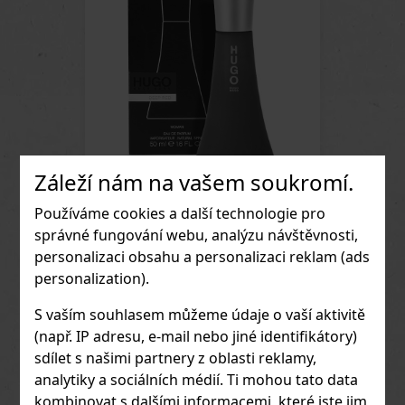
smyslné kožené tóny, které dodávají
hloubku a hřejivou intenzitu. Profil
vůně: Hlava: Záz
Záleží nám na vašem soukromí.
Používáme cookies a další technologie pro
Hugo Boss Deep Red EdP 50 ml
správné fungování webu, analýzu návštěvnosti,
personalizaci obsahu a personalizaci reklam (ads
Hugo Boss Deep Red je parfémovaná
voda pro ženy, které se nebojí projevit
personalization).
748 Kč
svou vášeň, sebevědomí a smyslnost.
Tato vůně je výrazná, kořeněná a
Do obchodu
S vaším souhlasem můžeme údaje o vaší aktivitě
ženská zároveň, takže skvěle sedne
ženám, které milují energický městský
(např. IP adresu, e-mail nebo jiné identifikátory)
styl a chtějí zanechat zapamatovatelný
sdílet s našimi partnery z oblasti reklamy,
dojem. Deep Red působí odvážně,
moderně a přitažlivě, ať už ji zvolíte na
analytiky a sociálních médií. Ti mohou tato data
běžný den nebo večerní příležitost.
kombinovat s dalšími informacemi, které jste jim
Profil vůně: Hlava: Krvavý pomeranč,