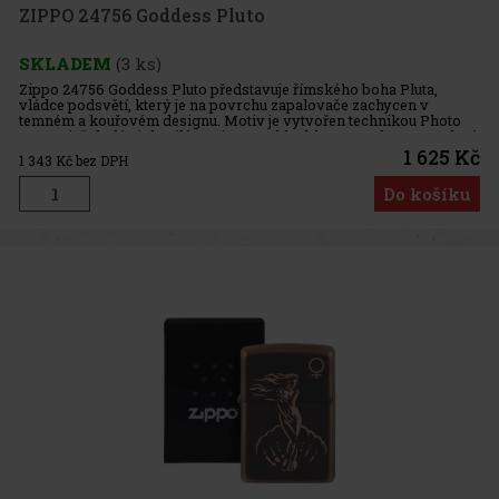
ZIPPO 24756 Goddess Pluto
SKLADEM
(3 ks)
Zippo 24756 Goddess Pluto představuje římského boha Pluta,
vládce podsvětí, který je na povrchu zapalovače zachycen v
temném a kouřovém designu. Motiv je vytvořen technikou Photo
Image, jež dodává detailům tajemnou hloubku. Povrch v provedení
High Po
1 625 Kč
1 343
Kč bez DPH
Do košíku