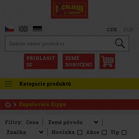
CZK
EUR
PŘIHLÁSIT
ZEMĚ
SE
DORUČENÍ
Kategorie produktů
Zapalovače Zippo
Filtry:
Cena
Novinka
Akce
Tip