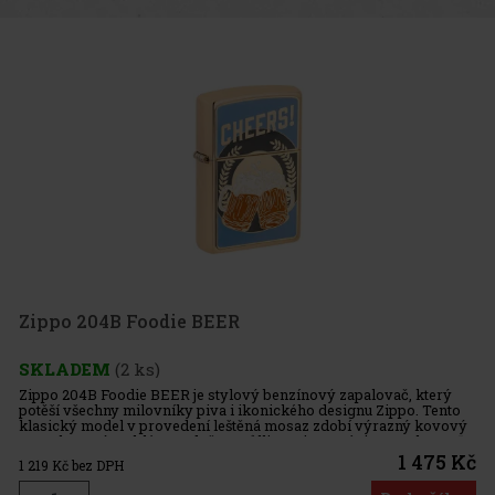
Zippo 204B Foodie BEER
SKLADEM
(2 ks)
Zippo 204B Foodie BEER je stylový benzínový zapalovač, který
potěší všechny milovníky piva i ikonického designu Zippo. Tento
klasický model v provedení leštěná mosaz zdobí výrazný kovový
a smaltovaný emblém se dvěma půllitry piva a nápisem „Cheers!“,
1 475 Kč
1 219
Kč bez DPH