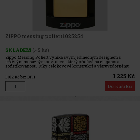
ZIPPO messing poliert1025254
SKLADEM
(> 5 ks)
Zippo Messing Poliert vyniká svým jedinečným designem s
leštěným mosazným povrchem, který přidává na eleganci a
sofistikovanosti. Díky celokovové konstrukci a větruvzdornému
designu je tento model extrémně spolehlivý v jakýchkoli
venkovních podmínkác
1 225 Kč
1 012
Kč bez DPH
Do košíku