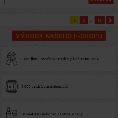
1
2
...
19
VÝHODY NAŠEHO E-SHOPU
Excalibur Freeshop s tradicí
již od roku 1994
5 000 druhů
vín a destilátů
Investiční alkohol
za skvělé ceny