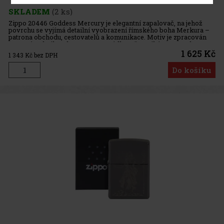
SKLADEM
(2 ks)
Zippo 20446 Goddess Mercury je elegantní zapalovač, na jehož
povrchu se vyjímá detailní vyobrazení římského boha Merkura –
patrona obchodu, cestovatelů a komunikace. Motiv je zpracován
pomocí techniky Photo Image a nádherně vyniká na povrchu s
povrch
1 625 Kč
1 343
Kč bez DPH
Do košíku