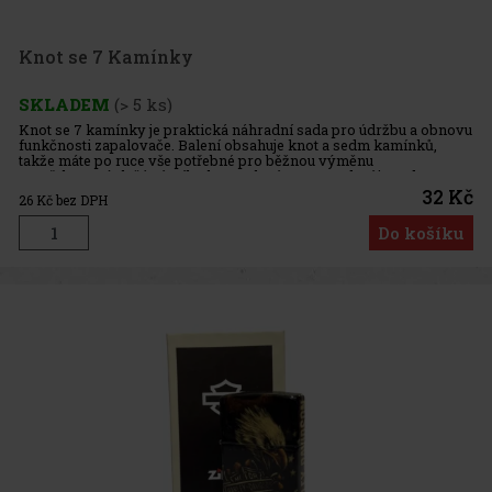
Knot se 7 Kamínky
SKLADEM
(> 5 ks)
Knot se 7 kamínky je praktická náhradní sada pro údržbu a obnovu
funkčnosti zapalovače. Balení obsahuje knot a sedm kamínků,
takže máte po ruce vše potřebné pro běžnou výměnu
opotřebovaných částí. Díky kompaktnímu provedení je sada
snadno skladná a v
32 Kč
26
Kč bez DPH
Do košíku