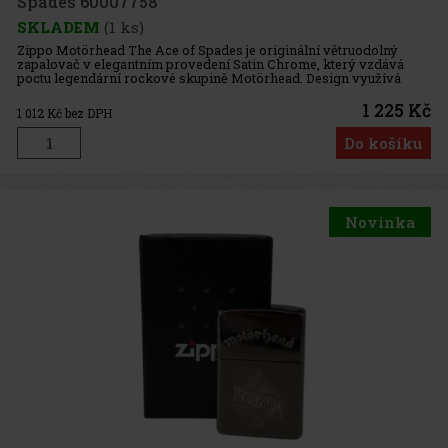
Spades 60007758
SKLADEM
(1 ks)
Zippo Motörhead The Ace of Spades je originální větruodolný
zapalovač v elegantním provedení Satin Chrome, který vzdává
poctu legendární rockové skupině Motörhead. Design využívá
barevnou technologii Color Image a kombinuje logo kapely,
ikonického ma
1 225 Kč
1 012
Kč bez DPH
Do košíku
Novinka