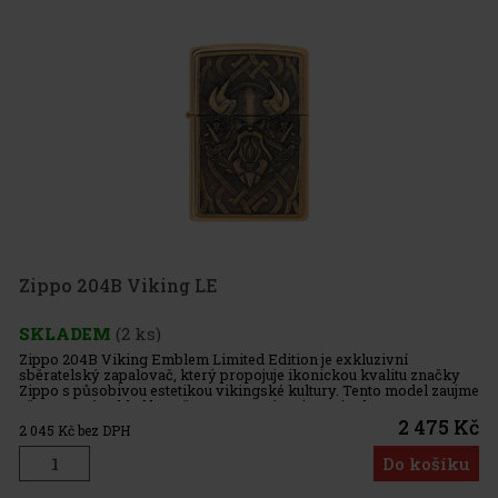
Zippo 204B Viking LE
SKLADEM
(2 ks)
Zippo 204B Viking Emblem Limited Edition je exkluzivní
sběratelský zapalovač, který propojuje ikonickou kvalitu značky
Zippo s působivou estetikou vikingské kultury. Tento model zaujme
už na první pohled broušenou mosazí a výrazným bronzovo-
zlatým 3D
2 475 Kč
2 045
Kč bez DPH
Do košíku