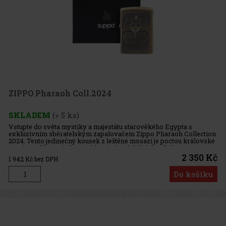
ZIPPO Pharaoh Coll.2024
SKLADEM
(> 5 ks)
Vstupte do světa mystiky a majestátu starověkého Egypta s
exkluzivním sběratelským zapalovačem Zippo Pharaoh Collection
2024. Tento jedinečný kousek z leštěné mosazi je poctou královské
moci a nadčasové eleganci faraónů. Zdobí jej detailně propracov
2 350 Kč
1 942
Kč bez DPH
Do košíku