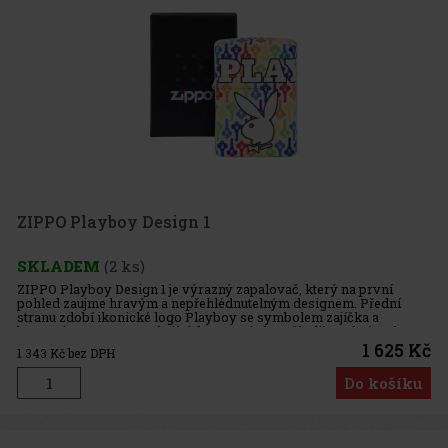
ZIPPO Playboy Design 1
SKLADEM
(2 ks)
ZIPPO Playboy Design 1 je výrazný zapalovač, který na první
pohled zaujme hravým a nepřehlédnutelným designem. Přední
stranu zdobí ikonické logo Playboy se symbolem zajíčka a
barevným vzorem opakujících se motivů v několika odstínech,
díky čemuž celý
1 625 Kč
1 343
Kč bez DPH
Do košíku