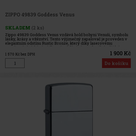
ZIPPO 49839 Goddess Venus
SKLADEM
(2 ks)
Zippo 49839 Goddess Venus vzdává hold bohyni Venuši, symbolu
lásky, krásy a vítězství. Tento výjimečný zapalovač je proveden v
elegantním odstínu Rustic Bronze, který díky laserovému
gravírování získává nádherné měděné tóny a detailní reliéfní
vzhled
1 900 Kč
1 570
Kč bez DPH
Do košíku