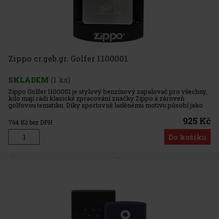
Zippo cr.geb.gr. Golfer 1100001
SKLADEM
(1 ks)
Zippo Golfer 1100001 je stylový benzínový zapalovač pro všechny,
kdo mají rádi klasické zpracování značky Zippo a zároveň
golfovou tematiku. Díky sportovně laděnému motivu působí jako
zajímavý doplněk pro každodenní nošení i jako pěkný dárek pro
fano
925 Kč
764
Kč bez DPH
Do košíku