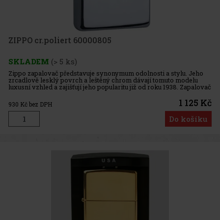
ZIPPO cr.poliert 60000805
SKLADEM
(> 5 ks)
Zippo zapalovač představuje synonymum odolnosti a stylu. Jeho
zrcadlově lesklý povrch a leštěný chrom dávají tomuto modelu
luxusní vzhled a zajišťují jeho popularitu již od roku 1938. Zapalovač
má celokovovou konstrukci a je navržen tak, aby odolával
1 125 Kč
930
Kč bez DPH
Do košíku