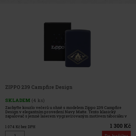
ZIPPO 239 Campfire Design
SKLADEM
(4 ks)
Zachyťte kouzlo večerů u ohně s modelem Zippo 239 Campfire
Design v elegantním provedení Navy Matte. Tento klasický
zapalovač s jemně laserem vygravírovaným motivem táboráku v
teplých mosazných tónech dokonale vystihuje atmosféru
dobrodružství a poho
1 300 Kč
1 074
Kč bez DPH
Do košíku