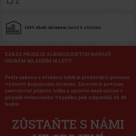
100% zboží skladem
ihned k odeslání
ZÁKAZ PRODEJE ALKOHOLICKÝCH NÁPOJŮ
OSOBÁM MLADŠÍM 18 LET!!!
Podle zákona o evidenci tržeb je prodávající povinen
vystavit kupujícímu účtenku. Zároveň je povinen
zaevidovat přijatou tržbu u správce daně online v
případě technického výpadku pak nejpozději do 48
hodin.
ZŮSTAŇTE S NÁMI