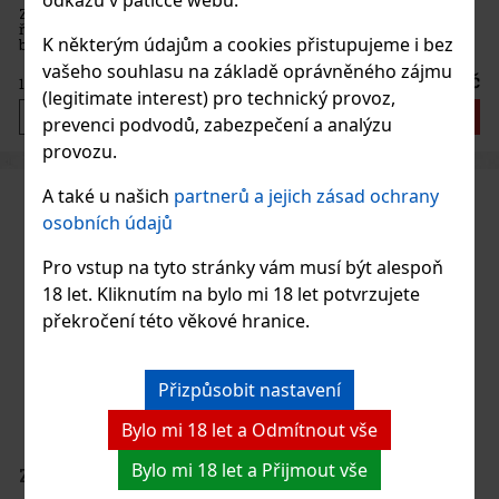
odkazu v patičce webu.
Zippo 229 Goddess Neptune přináší jedinečný design inspirovaný
římským bohem moří Neptunem, který s trojzubcem v ruce vládne
K některým údajům a cookies přistupujeme i bez
bouřlivým vlnám. Motiv je precizně vyveden pomocí laserového
gravírování na povrchu v elegantní barvě Royal Blue Matte, což z
vašeho souhlasu na základě oprávněného zájmu
1 300 Kč
1 074
Kč bez DPH
(legitimate interest) pro technický provoz,
Do košíku
prevenci podvodů, zabezpečení a analýzu
provozu.
A také u našich
partnerů a jejich zásad ochrany
osobních údajů
Pro vstup na tyto stránky vám musí být alespoň
18 let. Kliknutím na bylo mi 18 let potvrzujete
překročení této věkové hranice.
Přizpůsobit nastavení
Bylo mi 18 let a Odmítnout vše
Bylo mi 18 let a Přijmout vše
ZIPPO 20446 Goddess Mercury