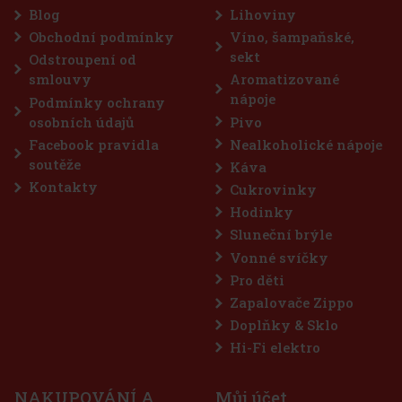
Blog
Lihoviny
Obchodní podmínky
Víno, šampaňské,
sekt
Odstroupení od
smlouvy
Aromatizované
nápoje
Podmínky ochrany
osobních údajů
Pivo
Facebook pravidla
Nealkoholické nápoje
soutěže
Káva
Kontakty
Cukrovinky
Hodinky
Sluneční brýle
Vonné svíčky
Pro děti
Zapalovače Zippo
Doplňky & Sklo
Hi-Fi elektro
NAKUPOVÁNÍ A
Můj účet