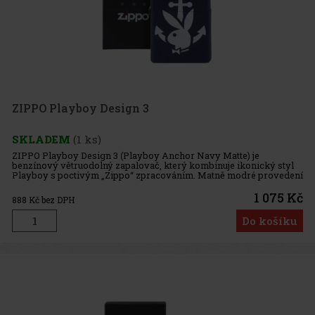
ZIPPO Playboy Design 3
SKLADEM
(1 ks)
ZIPPO Playboy Design 3 (Playboy Anchor Navy Matte) je
benzínový větruodolný zapalovač, který kombinuje ikonický styl
Playboy s poctivým „Zippo“ zpracováním. Matně modré provedení
Navy Matte™ doplňuje bílý motiv kotvy a legendární Playboy logo,
díky č
1 075 Kč
888
Kč bez DPH
Do košíku