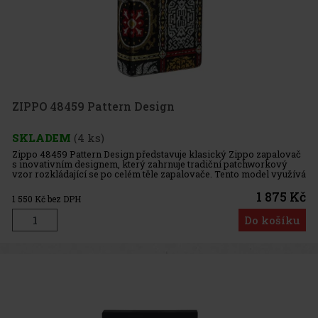
ZIPPO 48459 Pattern Design
SKLADEM
(4 ks)
Zippo 48459 Pattern Design představuje klasický Zippo zapalovač
s inovativním designem, který zahrnuje tradiční patchworkový
vzor rozkládající se po celém těle zapalovače. Tento model využívá
technologii 540 Fusion pro zdobení, což umožňuje detailní
1 875 Kč
1 550
Kč bez DPH
Do košíku