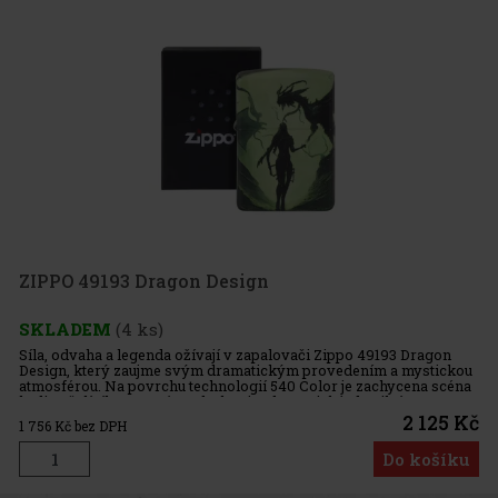
ZIPPO 49193 Dragon Design
SKLADEM
(4 ks)
Síla, odvaha a legenda ožívají v zapalovači Zippo 49193 Dragon
Design, který zaujme svým dramatickým provedením a mystickou
atmosférou. Na povrchu technologií 540 Color je zachycena scéna
hrdiny čelícího mocnému drakovi – dynamická, detailní a napros
2 125 Kč
1 756
Kč bez DPH
Do košíku