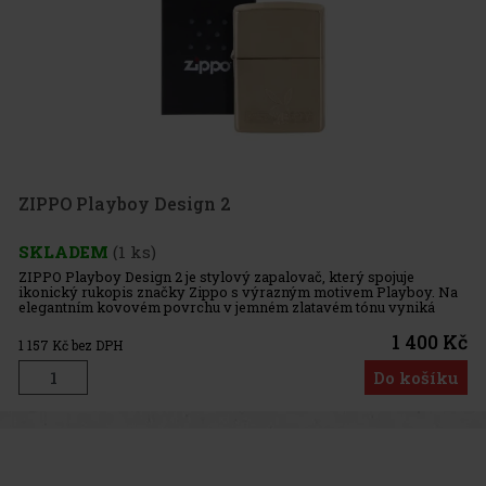
ZIPPO Playboy Design 2
SKLADEM
(1 ks)
ZIPPO Playboy Design 2 je stylový zapalovač, který spojuje
ikonický rukopis značky Zippo s výrazným motivem Playboy. Na
elegantním kovovém povrchu v jemném zlatavém tónu vyniká
decentně embosované logo Playboy s typickým symbolem
zajíčka, díky čemuž
1 400 Kč
1 157
Kč bez DPH
Do košíku