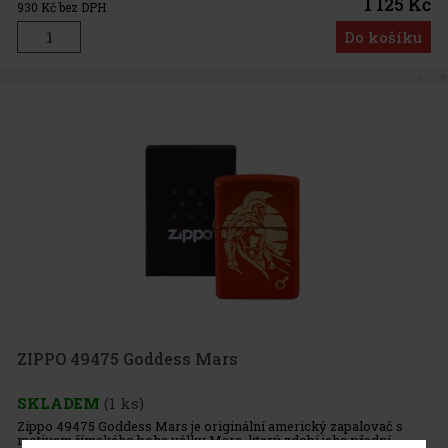
1 125 Kč
930
Kč bez DPH
Do košíku
ZIPPO 49475 Goddess Mars
SKLADEM
(1 ks)
Zippo 49475 Goddess Mars je originální americký zapalovač s
motivem římského boha války Mars, který zdobí jeho přední