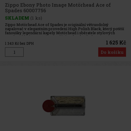
Zippo Ebony Photo Image Motörhead Ace of
Spades 60007756
SKLADEM
(1 ks)
Zippo Motörhead Ace of Spades je originální větruodolný
zapalovač v elegantním provedení High Polish Black, který potěší
fanoušky legendární kapely Motörhead i sběratele stylových
zapalovačů Zippo. Design využívá technologii Photo Image a v
kouřovém
1 625 Kč
1 343
Kč bez DPH
Do košíku