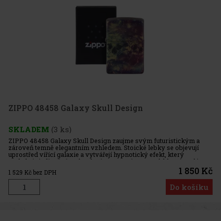
ZIPPO 48458 Galaxy Skull Design
SKLADEM
(3 ks)
ZIPPO 48458 Galaxy Skull Design zaujme svým futuristickým a
zároveň temně elegantním vzhledem. Stoické lebky se objevují
uprostřed vířící galaxie a vytvářejí hypnotický efekt, který
podtrhuje jedinečná technologie 540 Fusion – ta obklopuje celý
zapal
1 850 Kč
1 529
Kč bez DPH
Do košíku