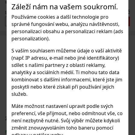
stranu v podobě precizního laserového gravírování. Metalická
Záleží nám na vašem soukromí.
červená barva dodává zapalovači výrazný a odvážný vzhled, díky
čemuž se
1 300 Kč
1 074
Kč bez DPH
Používáme cookies a další technologie pro
Do košíku
správné fungování webu, analýzu návštěvnosti,
personalizaci obsahu a personalizaci reklam (ads
personalization).
S vaším souhlasem můžeme údaje o vaší aktivitě
(např. IP adresu, e-mail nebo jiné identifikátory)
sdílet s našimi partnery z oblasti reklamy,
analytiky a sociálních médií. Ti mohou tato data
kombinovat s dalšími informacemi, které jste jim
poskytli nebo které získali při používání jejich
služeb.
Máte možnost nastavení upravit podle svých
preferencí, vše přijmout, nebo odmítnout vše, co
ZIPPO 229 Goddess Neptune
není nezbytně nutné. Svůj výběr můžete kdykoli
změnit znovuvyvoláním toho baneru pomocí
SKLADEM
(3 ks)