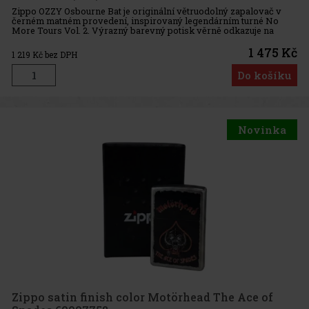
Zippo OZZY Osbourne Bat je originální větruodolný zapalovač v
černém matném provedení, inspirovaný legendárním turné No
More Tours Vol. 2. Výrazný barevný potisk věrně odkazuje na
koncertní plakát, ikonické logo Ozzyho Osbourna a motiv
netopýra, kter
1 475 Kč
1 219
Kč bez DPH
Do košíku
Novinka
Zippo satin finish color Motörhead The Ace of