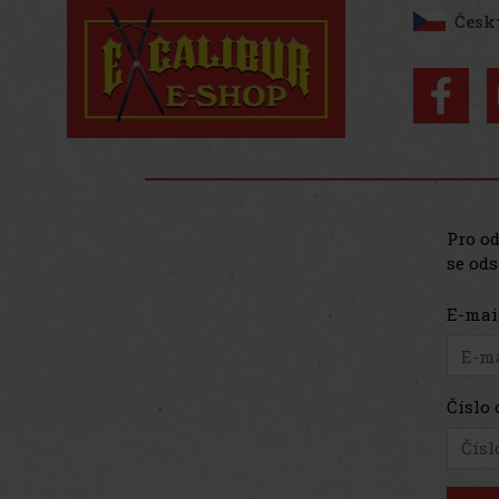
Česk
Pro od
se ods
E-mai
Číslo