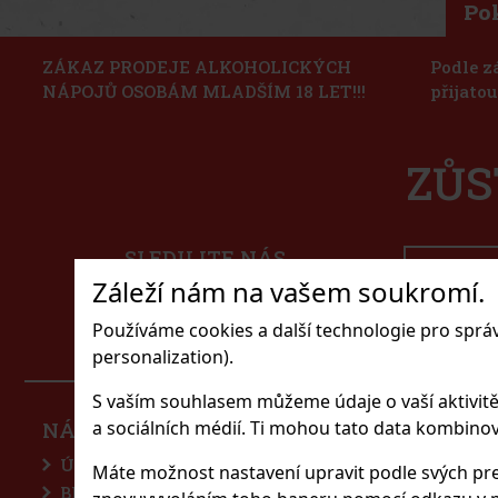
Po
ZÁKAZ PRODEJE ALKOHOLICKÝCH
Podle z
NÁPOJŮ OSOBÁM MLADŠÍM 18 LET!!!
přijato
ZŮS
SLEDUJTE NÁS
Záleží nám na vašem soukromí.
Souhla
Používáme cookies a další technologie pro sprá
personalization).
S vaším souhlasem můžeme údaje o vaší aktivitě (n
a sociálních médií. Ti mohou tato data kombinovat
NÁŠ E-SHOP
PR
Úvodní stránka
Pa
Máte možnost nastavení upravit podle svých pre
Blog
Li