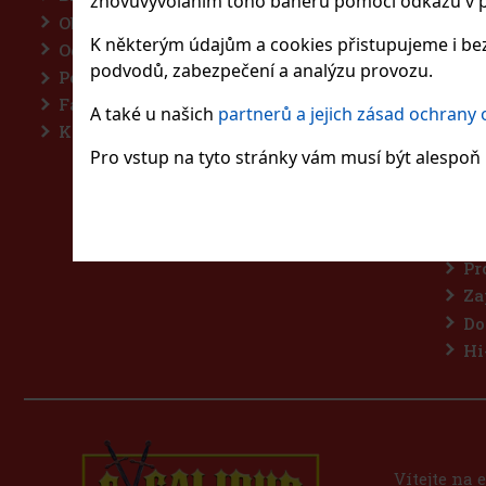
znovuvyvoláním toho baneru pomocí odkazu v p
Obchodní podmínky
Ví
K některým údajům a cookies přistupujeme i bez
Odstroupení od smlouvy
Ar
podvodů, zabezpečení a analýzu provozu.
Podmínky ochrany osobních údajů
Pi
Facebook pravidla soutěže
Ne
A také u našich
partnerů a jejich zásad ochrany
Kontakty
Ká
Pro vstup na tyto stránky vám musí být alespoň 1
Cu
Ho
Sl
Vo
Pr
Za
Do
Hi
Vítejte na