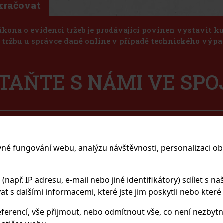
kračovat
ákona o evidenci tržeb je prodávající povinen vystavit 
u tržbu u správce daně online v případě technického výpa
TAŇTE S NÁMI VE SPO
sím se zpracováním osobních údajů
vné fungování webu, analýzu návštěvnosti, personalizaci ob
apř. IP adresu, e-mail nebo jiné identifikátory) sdílet s naš
 s dalšími informacemi, které jste jim poskytli nebo které zí
ODUKTY
NAKUPOVÁNÍ A Z
rfumerie
Kamenná prodejna
ferencí, vše přijmout, nebo odmítnout vše, co není nezbytn
hoviny
Family City