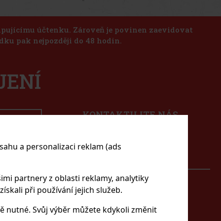
kupujícímu účtenku. Zároveň je povinen zaevidovat
dku pak nejpozději do 48 hodin.
JENÍ
KONTAKTUJTE NÁS
ODESLAT
eshop@excaliburshop.com
+420 725 900 700
sahu a personalizaci reklam (ads
imi partnery z oblasti reklamy, analytiky
skali při používání jejich služeb.
ÁBAVA
Můj účet
Přihlášení
ě nutné. Svůj výběr můžete kdykoli změnit
Registrace