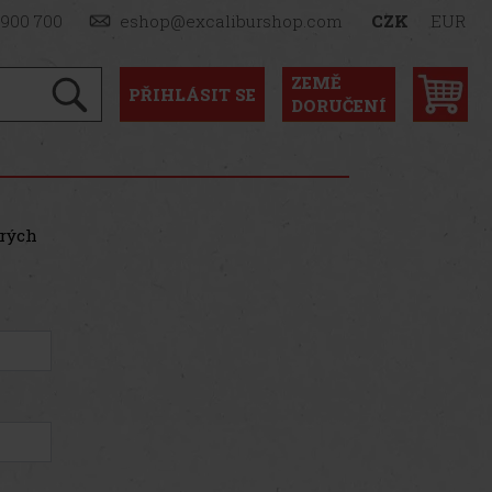
 900 700
eshop@excaliburshop.com
CZK
EUR
ZEMĚ
PŘIHLÁSIT
SE
DORUČENÍ
erých