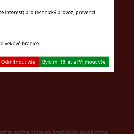
ní dárek
 interest) pro technický provoz, prevenci
ie
to věkové hranice.
 a Odmítnout vše
Bylo mi 18 let a Přijmout vše
který se zabývá prodejem kvalitních, značkových