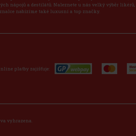
ch nápojů a destilátů. Naleznete u nás velký výběr likérů,
znalce nabízíme také luxusní a top značky.
nline platby zajišťuje:
áva vyhrazena.