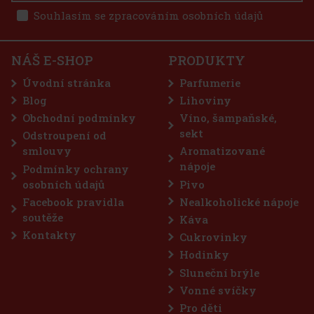
Souhlasím se zpracováním osobních údajů
NÁŠ E-SHOP
PRODUKTY
 fermentací
farmě Jose
Úvodní stránka
Parfumerie
ozené
í.
Blog
Lihoviny
975 Kč
Obchodní podmínky
Víno, šampaňské,
o košíku
sekt
Odstroupení od
smlouvy
Aromatizované
nápoje
Podmínky ochrany
osobních údajů
Pivo
Facebook pravidla
Nealkoholické nápoje
soutěže
Káva
Kontakty
Cukrovinky
Hodinky
Sluneční brýle
Vonné svíčky
Pro děti