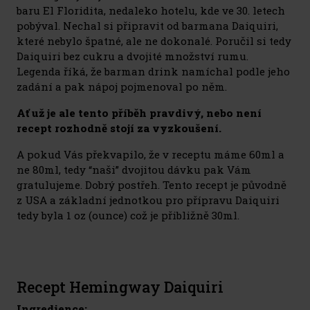
baru El Floridita, nedaleko hotelu, kde ve 30. letech
pobýval. Nechal si připravit od barmana Daiquiri,
které nebylo špatné, ale ne dokonalé. Poručil si tedy
Daiquiri bez cukru a dvojité množství rumu.
Legenda říká, že barman drink namíchal podle jeho
zadání a pak nápoj pojmenoval po něm.
Ať už je ale tento příběh pravdivý, nebo není
recept rozhodně stojí za vyzkoušení.
A pokud Vás překvapilo, že v receptu máme 60ml a
ne 80ml, tedy “naši” dvojitou dávku pak Vám
gratulujeme. Dobrý postřeh. Tento recept je původně
z USA a základní jednotkou pro přípravu Daiquiri
tedy byla 1 oz (ounce) což je přibližně 30ml.
Recept Hemingway Daiquiri
Ingredience: