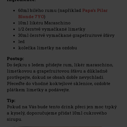
60ml bílého rumu (například
Papa's Pilar
Blonde 7YO
)
10ml likéru Maraschino
1/2 čerstvě vymačkané limetky
30ml čerstvě vymačkané grapefruitové šťávy
led
kolečka limetky na ozdobu
Postup:
Do šejkru s ledem přidejte rum, likér maraschino,
limetkovou a grapefruitovou šťávu a důkladně
protřepejte, dokud se obsah dobře nevychladí.
Přeceďte do vhodné koktejlové sklenice, ozdobte
plátkem limetky a podávejte.
Tip:
Pokud na Vás bude tento drink přeci jen moc trpký
a kyselý, doporučujeme přidat 10ml cukrového
sirupu.