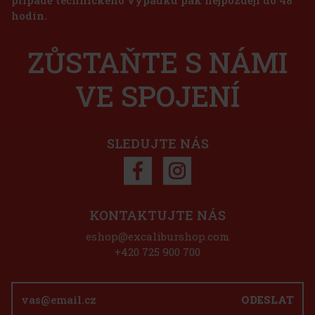
hodin.
ZŮSTAŇTE S NÁMI
anga,
 Cílem bylo
panácích,
n
VE SPOJENÍ
550 Kč
o košíku
SLEDUJTE NÁS
eva: 11%
Akce
KONTAKTUJTE NÁS
eshop@excaliburshop.com
+420 725 900 700
ODESLAT