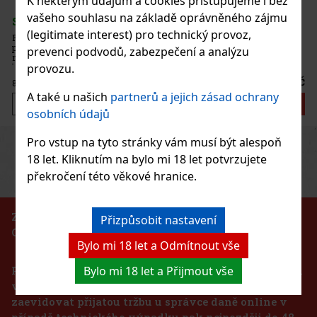
K některým údajům a cookies přistupujeme i bez
vašeho souhlasu na základě oprávněného zájmu
(legitimate interest) pro technický provoz,
barevně
chutnával
prevenci podvodů, zabezpečení a analýzu
 Jedná se o
provozu.
bourbonu a
1 025 Kč
A také u našich
partnerů a jejich zásad ochrany
o košíku
osobních údajů
Pro vstup na tyto stránky vám musí být alespoň
Previous
Next
eva: 12%
18 let. Kliknutím na bylo mi 18 let potvrzujete
Akce
překročení této věkové hranice.
Tip
ZÁKAZ PRODEJE ALKOHOLICKÝCH NÁPOJŮ
Přizpůsobit nastavení
OSOBÁM MLADŠÍM 18 LET!!!
Bylo mi 18 let a Odmítnout vše
Bylo mi 18 let a Přijmout vše
Podle zákona o evidenci tržeb je prodávající povinen
vystavit kupujícímu účtenku. Zároveň je povinen
zaevidovat přijatou tržbu u správce daně online v
případě technického výpadku pak nejpozději do 48