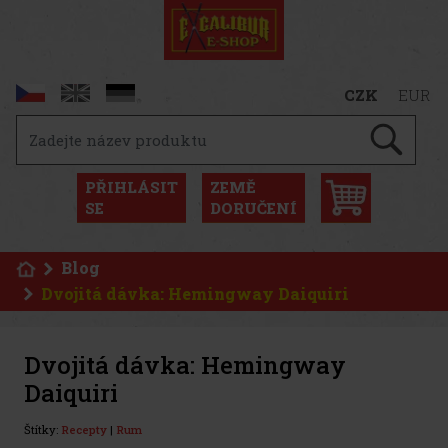
CZK
EUR
PŘIHLÁSIT
ZEMĚ
SE
DORUČENÍ
Blog
Dvojitá dávka: Hemingway Daiquiri
Dvojitá dávka: Hemingway
Daiquiri
Štítky:
Recepty
|
Rum