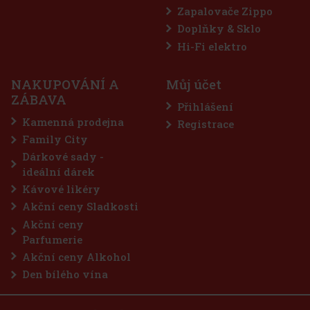
Zapalovače Zippo
Doplňky & Sklo
Hi-Fi elektro
NAKUPOVÁNÍ A
Můj účet
ZÁBAVA
Přihlášení
312 Kč
Kamenná prodejna
Registrace
Family City
o košíku
Dárkové sady -
ideální dárek
Kávové likéry
Akční ceny Sladkosti
Akční ceny
Parfumerie
Akční ceny Alkohol
Den bílého vína