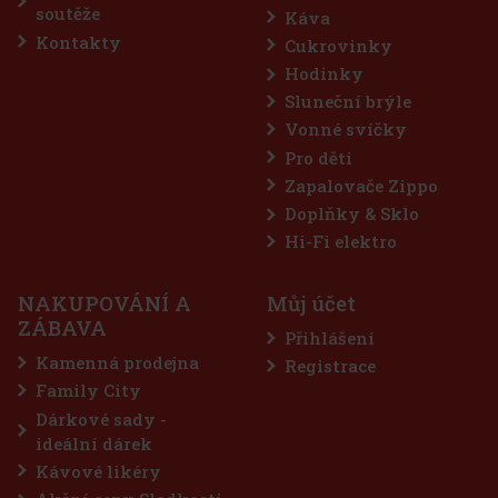
soutěže
Káva
Kontakty
Cukrovinky
Hodinky
Sluneční brýle
Vonné svíčky
Pro děti
Zapalovače Zippo
Doplňky & Sklo
Hi-Fi elektro
ě to nejchutnější, co se může
NAKUPOVÁNÍ A
Můj účet
ánová náplň obsahuje
h mandlí. Nádech hořkých
ZÁBAVA
ně trpkým nádechem. A
Přihlášení
62 Kč
Kamenná prodejna
Registrace
Family City
Do košíku
Dárkové sady -
ideální dárek
Kávové likéry