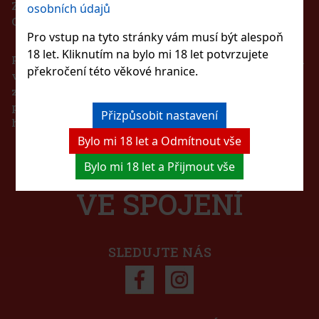
ZÁKAZ PRODEJE ALKOHOLICKÝCH NÁPOJŮ
osobních údajů
OSOBÁM MLADŠÍM 18 LET!!!
Pro vstup na tyto stránky vám musí být alespoň
18 let. Kliknutím na bylo mi 18 let potvrzujete
Podle zákona o evidenci tržeb je prodávající povinen
překročení této věkové hranice.
vystavit kupujícímu účtenku. Zároveň je povinen
zaevidovat přijatou tržbu u správce daně online v
případě technického výpadku pak nejpozději do 48
Přizpůsobit nastavení
hodin.
Bylo mi 18 let a Odmítnout vše
ZŮSTAŇTE S NÁMI
e nyní proměnila na novou
Bylo mi 18 let a Přijmout vše
kostmi tvarů. Vydejte se
 Parade je rozkošná směs 6
ak, auto, loď, motorku,
VE SPOJENÍ
175 Kč
Do košíku
SLEDUJTE NÁS