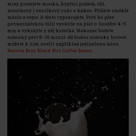
mísy prosejete mouku, kypřící prášek, sůl,
moučkový i vanilkový cukr a kakao. Přidáte změklé
máslo a vejce. A těsto vypracujete. Poté ho přes
potravinářskou fólii vyválíte na plát o tloušťce 4–5
mm a vykrájíte z něj kolečka. Nakonec budete
sušenky péct 8–10 minut. Až budou sušenky hotové
můžete k nim uvařit například jedinečnou kávu
Barista Bros Blend No1 Coffee Beans
.