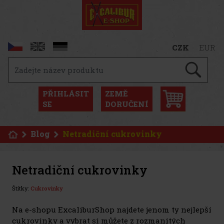
CZK
EUR
PŘIHLÁSIT
ZEMĚ
SE
DORUČENÍ
Blog
Netradiční cukrovinky
Netradiční cukrovinky
Štítky:
Cukrovinky
Na e-shopu ExcaliburShop najdete jenom ty nejlepší
cukrovinky a vybrat si můžete z rozmanitých