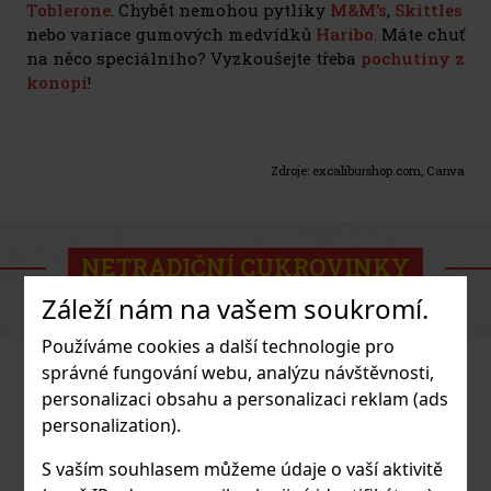
Toblerone
. Chybět nemohou pytlíky
M&M’s
,
Skittles
nebo variace gumových medvídků
Haribo
. Máte chuť
na něco speciálního? Vyzkoušejte třeba
pochutiny z
konopí
!
Zdroje: excaliburshop.com, Canva
NETRADIČNÍ CUKROVINKY
Záleží nám na vašem soukromí.
Používáme cookies a další technologie pro
správné fungování webu, analýzu návštěvnosti,
personalizaci obsahu a personalizaci reklam (ads
personalization).
S vaším souhlasem můžeme údaje o vaší aktivitě