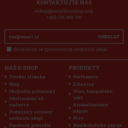
KONTAKTUJTE NÁS
eshop@excaliburshop.com
+420 725 900 700
ODESLAT
Souhlasím se zpracováním osobních údajů
NÁŠ E-SHOP
PRODUKTY
 vysoce kvalitní ikonické
y s čokoládovou příchutí a
Úvodní stránka
Parfumerie
, vysoce kvalitní kovová
ných sáčků. Později ji
Blog
Lihoviny
350 Kč
Obchodní podmínky
Víno, šampaňské,
Do košíku
sekt
Odstroupení od
smlouvy
Aromatizované
nápoje
Podmínky ochrany
osobních údajů
Pivo
Facebook pravidla
Nealkoholické nápoje