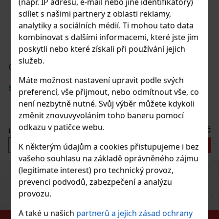
(např. IP adresu, e-mail nebo jiné identifikátory)
sdílet s našimi partnery z oblasti reklamy,
analytiky a sociálních médií. Ti mohou tato data
kombinovat s dalšími informacemi, které jste jim
poskytli nebo které získali při používání jejich
služeb.
Máte možnost nastavení upravit podle svých
preferencí, vše přijmout, nebo odmítnout vše, co
není nezbytně nutné. Svůj výběr můžete kdykoli
změnit znovuvyvoláním toho baneru pomocí
odkazu v patičce webu.
212 Kč
Do košíku
K některým údajům a cookies přistupujeme i bez
vašeho souhlasu na základě oprávněného zájmu
(legitimate interest) pro technický provoz,
Previous
Next
prevenci podvodů, zabezpečení a analýzu
provozu.
A také u našich
partnerů a jejich zásad ochrany