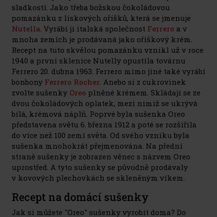
sladkostí. Jako třeba božskou čokoládovou
pomazánku z lískových oříšků, která se jmenuje
Nutella
. Vyrábí ji italská společnost
Ferrero
a v
mnoha zemích je prodávaná jako oříškový krém.
Recept na tuto skvělou pomazánku vznikl už v roce
1940 a první sklenice Nutelly opustila továrnu
Ferrero 20. dubna 1963. Ferrero mimo jiné také vyrábí
bonbony
Ferrero Rocher
. Anebo si z cukrovinek
zvolte sušenky
Oreo
plněné krémem. Skládají se ze
dvou čokoládových oplatek, mezi nimiž se ukrývá
bílá, krémová náplň. Poprvé byla sušenka Oreo
představena světu 6. března 1912 a poté se rozšířila
do více než 100 zemí světa. Od svého vzniku byla
sušenka mnohokrát přejmenována. Na přední
straně sušenky je zobrazen věnec s názvem Oreo
uprostřed. A tyto sušenky se původně prodávaly
v kovových plechovkách se skleněným víkem.
Recept na domácí sušenky
Jak si můžete "Oreo" sušenky vyrobit doma? Do