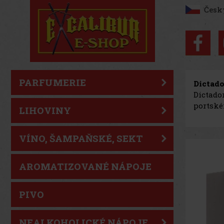
Česk
PARFUMERIE
Dictad
Dictado
portské
LIHOVINY
VÍNO, ŠAMPAŇSKÉ, SEKT
AROMATIZOVANÉ NÁPOJE
PIVO
NEALKOHOLICKÉ NÁPOJE