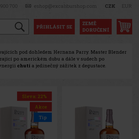
 900 700
eshop@excaliburshop.com
CZK
EUR
ZEMĚ
PŘIHLÁSIT
SE
DORUČENÍ
ajících pod dohledem Hernana Parry. Master Blender
rající po americkém dubu a dále v sudech po
ynergii
chutí
a jedinečný zážitek z degustace.
Sleva: 22%
Akce
Tip