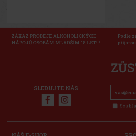
ZÁKAZ PRODEJE ALKOHOLICKÝCH
Podle z
NÁPOJŮ OSOBÁM MLADŠÍM 18 LET!!!
přijato
ZŮS
SLEDUJTE NÁS
Souhla
NÁŠ E-SHOP
PR