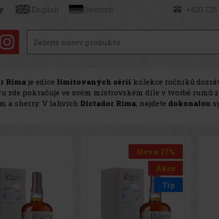
y
English
Deutsch
+420 725
or Rima
je edice
limitovaných sérií
kolekce ročníků dozráv
ru zde pokračuje ve svém mistrovském díle v tvorbě rumů z
m a sherry. V lahvích
Dictador Rima
, najdete
dokonalou
s
Sleva: 17%
Akce
Tip