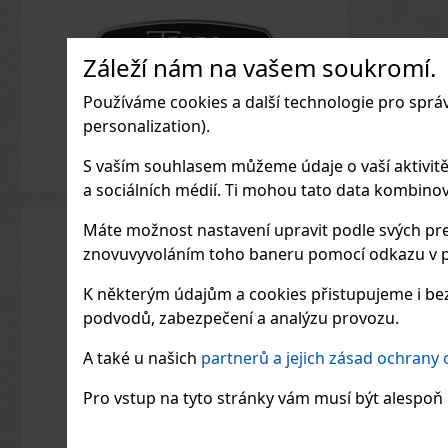
Záleží nám na vašem soukromí.
Používáme cookies a další technologie pro sprá
personalization).
S vaším souhlasem můžeme údaje o vaší aktivitě (n
a sociálních médií. Ti mohou tato data kombinovat
Máte možnost nastavení upravit podle svých pre
znovuvyvoláním toho baneru pomocí odkazu v p
K některým údajům a cookies přistupujeme i bez
podvodů, zabezpečení a analýzu provozu.
A také u našich
partnerů a jejich zásad ochrany
Pro vstup na tyto stránky vám musí být alespoň 1