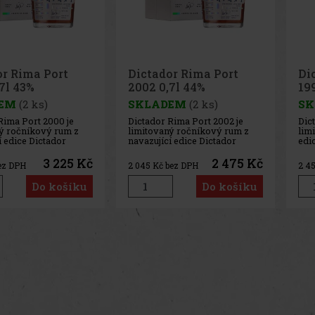
or Rima Port
Dictador Rima Port
Di
7l 43%
2002 0,7l 44%
19
EM
(2 ks)
SKLADEM
(2 ks)
SK
Rima Port 2000 je
Dictador Rima Port 2002 je
Dic
ý ročníkový rum z
limitovaný ročníkový rum z
lim
í edice Dictador
navazující edice Dictador
edi
rá pokračuje v práci
Rima, která rozvíjí práci
nav
lendera Hernana
Master Blendera Hernana
výj
3 225 Kč
2 475 Kč
ez DPH
2 045
Kč bez DPH
2 4
to kolekce staví na
Parry. Tato kolekce staví na
doz
ybraných sudech a
pečlivém zrání v americkém
Her
Do košíku
Do košíku
ném zrání v
dubu a následném dozrávání v
na 
m dubu s dalším
sudech po portském a sherry.
ame
ím v sud
Název
dok