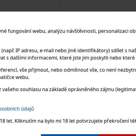
vné fungování webu, analýzu návštěvnosti, personalizaci ob
apř. IP adresu, e-mail nebo jiné identifikátory) sdílet s naš
 s dalšími informacemi, které jste jim poskytli nebo které zí
ferencí, vše přijmout, nebo odmítnout vše, co není nezbytn
atičce webu.
 vašeho souhlasu na základě oprávněného zájmu (legitimate
 osobních údajů
8 let. Kliknutím na bylo mi 18 let potvrzujete překročení té