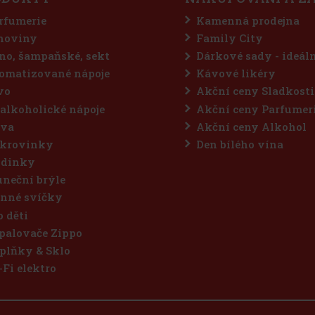
rfumerie
Kamenná prodejna
hoviny
Family City
no, šampaňské, sekt
Dárkové sady - ideál
omatizované nápoje
Kávové likéry
vo
Akční ceny Sladkosti
alkoholické nápoje
Akční ceny Parfumer
va
Akční ceny Alkohol
krovinky
Den bílého vína
dinky
uneční brýle
nné svíčky
o děti
palovače Zippo
plňky & Sklo
-Fi elektro