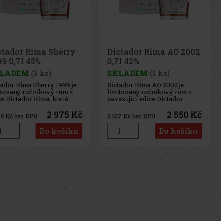
ctador Rima Sherry
Dictador Rima AO 2002
99 0,7l 45%
0,7l 42%
LADEM
(3 ks)
SKLADEM
(1 ks)
tador Rima Sherry 1999 je
Dictador Rima AO 2002 je
itovaný ročníkový rum z
limitovaný ročníkový rum z
ce Dictador Rima, která
navazující edice Dictador
azuje na kolekci
Rima, která vzniká pod
imečných ročníků
dohledem Hernana Parry. Tato
2 975 Kč
2 550 Kč
59
Kč bez DPH
2 107
Kč bez DPH
rávajících pod dohledem
kolekce rozvíjí dlouholetou
nana Parry. Tato řada staví
práci Master Blendera a staví
Do košíku
Do košíku
pečlivém zrání v
na pečlivém zrání v
rickém dubu a následném
americkém dubu s dalším
ončení v sudech po
dozráváním v sudec