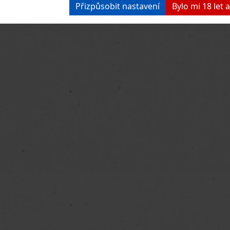
Přizpůsobit nastavení
Bylo mi 18 let