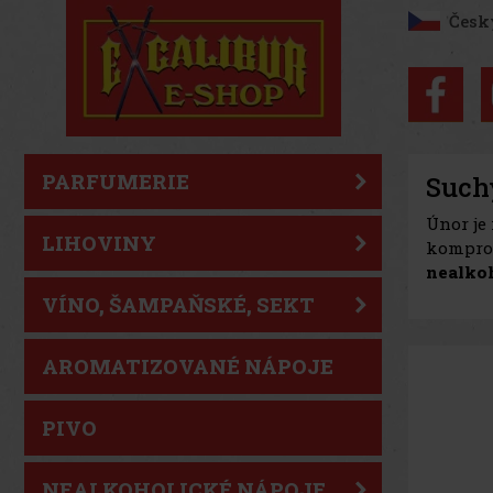
Česk
PARFUMERIE
Such
Únor je
LIHOVINY
komprom
nealkoh
VÍNO, ŠAMPAŇSKÉ, SEKT
AROMATIZOVANÉ NÁPOJE
PIVO
NEALKOHOLICKÉ NÁPOJE