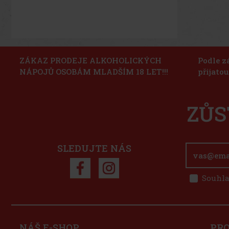
ZÁKAZ PRODEJE ALKOHOLICKÝCH
Podle z
NÁPOJŮ OSOBÁM MLADŠÍM 18 LET!!!
přijato
ZŮS
SLEDUJTE NÁS
Souhla
NÁŠ E-SHOP
PR