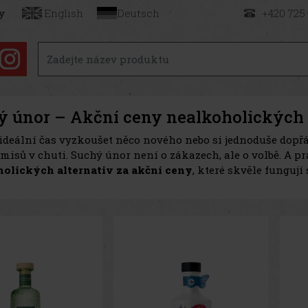
y
English
Deutsch
+420 725
ý únor – Akční ceny nealkoholických 
 ideální čas vyzkoušet něco nového nebo si jednoduše dopřá
isů v chuti. Suchý únor není o zákazech, ale o volbě. A pr
olických alternativ za akční ceny
, které skvěle funguj