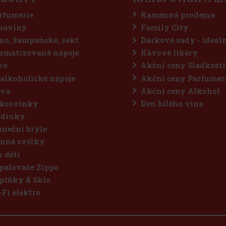
rfumerie
Kamenná prodejna
hoviny
Family City
no, šampaňské, sekt
Dárkové sady - ideál
omatizované nápoje
Kávové likéry
vo
Akční ceny Sladkosti
alkoholické nápoje
Akční ceny Parfumer
va
Akční ceny Alkohol
krovinky
Den bílého vína
dinky
uneční brýle
nné svíčky
o děti
palovače Zippo
plňky & Sklo
-Fi elektro