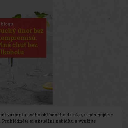
 blogu
Suchý únor bez
kompromisů:
Plná chuť bez
alkoholu
ehčí variantu svého oblíbeného drinku, u nás najdete
 Prohlédněte si aktuální nabídku a využijte