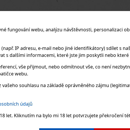
vné fungování webu, analýzu návštěvnosti, personalizaci ob
apř. IP adresu, e-mail nebo jiné identifikátory) sdílet s naš
 s dalšími informacemi, které jste jim poskytli nebo které zí
ferencí, vše přijmout, nebo odmítnout vše, co není nezbytn
atičce webu.
 vašeho souhlasu na základě oprávněného zájmu (legitimate
 osobních údajů
8 let. Kliknutím na bylo mi 18 let potvrzujete překročení té