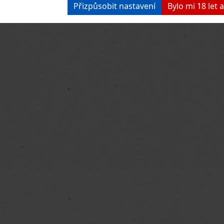
Přizpůsobit nastavení
Bylo mi 18 let