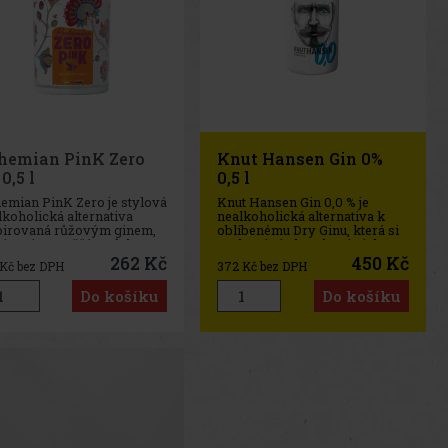
hemian PinK Zero
Knut Hansen Gin 0%
0,5 l
0,5 l
emian PinK Zero je stylová
Knut Hansen Gin 0,0 % je
lkoholická alternativa
nealkoholická alternativa k
pirovaná růžovým ginem,
oblíbenému Dry Ginu, která si
rá zaujme svěžím a lehce
zachovává charakteristickou
cným charakterem. Nabízí
chuť a vůni ginové klasiky.
262 Kč
450 Kč
Kč bez DPH
372
Kč bez DPH
ážený chuťový profil s
Vyniká výrazným citronovým
nými botanickými tóny a
tónem, podpořeným směsí 14
Do košíku
Do košíku
jemným aromatem, díky
pečlivě vybraných botanicals
rému si vychutnáte
z místního pěstování v okolí
istikova