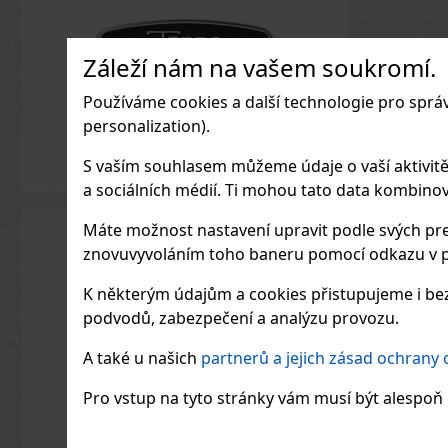
Záleží nám na vašem soukromí.
Používáme cookies a další technologie pro sprá
personalization).
S vaším souhlasem můžeme údaje o vaší aktivitě (n
a sociálních médií. Ti mohou tato data kombinovat
Máte možnost nastavení upravit podle svých pre
znovuvyvoláním toho baneru pomocí odkazu v p
K některým údajům a cookies přistupujeme i bez
podvodů, zabezpečení a analýzu provozu.
A také u našich
partnerů a jejich zásad ochrany
Pro vstup na tyto stránky vám musí být alespoň 1