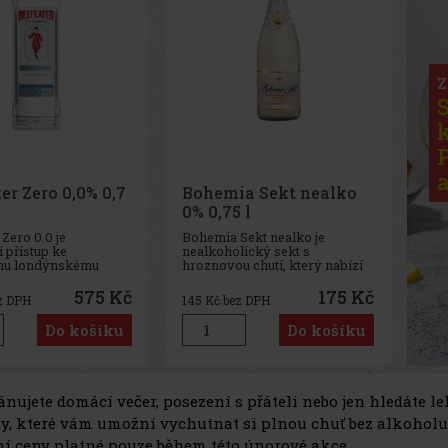
Z
er Zero 0,0% 0,7
Bohemia Sekt nealko
0% 0,75 l
Zero 0.0 je
Bohemia Sekt nealko je
í přístup ke
nealkoholický sekt s
mu londýnskému
hroznovou chutí, který nabízí
rý nabízí kompletní
elegantní řešení pro všechny
ážitek bez alkoholu.
příležitosti, kdy si přejete
575 Kč
175 Kč
z DPH
145
Kč bez DPH
ukt je ideální pro ty,
zůstat bez alkoholu, a přesto si
ají zábavu bez
užít chuť skutečného sektu. Ať
Do košíku
Do košíku
ů a chtějí zůstat
už řídíte, čekáte miminko nebo
 aniž by obětovali chuť
si zkrátka chcete vychu
ánujete domácí večer, posezení s přáteli nebo jen hledáte l
y, které vám umožní vychutnat si plnou chuť bez alkoholu.
ní ceny platné pouze během této únorové akce.