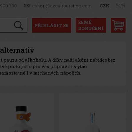
 900 700
eshop@excaliburshop.com
CZK
EUR
ZEMĚ
PŘIHLÁSIT
SE
DORUČENÍ
alternativ
t pauzu od alkoholu. A díky naší akční nabídce bez
ávě proto jsme pro vás připravili
výběr
í samostatně i v míchaných nápojích.