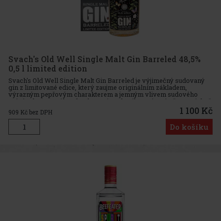
Svach's Old Well Single Malt Gin Barreled 48,5%
0,5 l limited edition
Svach's Old Well Single Malt Gin Barreled je výjimečný sudovaný
gin z limitované edice, který zaujme originálním základem,
výrazným pepřovým charakterem a jemným vlivem sudového
zrání. Jde o první batch tohoto ginu, destilovaný v zimě 2020, jehož
zák
1 100 Kč
909
Kč bez DPH
Do košíku