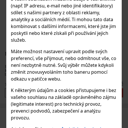
(např. IP adresu, e-mail nebo jiné identifikátory)
sdílet s našimi partnery z oblasti reklamy,
analytiky a sociálních médií. Ti mohou tato data
kombinovat s dalšími informacemi, které jste jim
poskytli nebo které získali při používání jejich
služeb.
Máte možnost nastavení upravit podle svých
Brockmans Premium Gin 1l 40%
preferencí, vše přijmout, nebo odmítnout vše, co
není nezbytně nutné. Svůj výběr můžete kdykoli
Brockmans Premium Gin je výrazně osobitý gin, který se od
klasického stylu odlišuje neobvyklým spojením tradičních
změnit znovuvyvoláním toho baneru pomocí
botanicals s ovocnými tóny borůvek a ostružin. Právě díky tomu
působí mimořádně jemně, hladce a přístupně, což značka sama
odkazu v patičce webu.
vystihuje oz
950 Kč
785
Kč bez DPH
K některým údajům a cookies přistupujeme i bez
Do košíku
vašeho souhlasu na základě oprávněného zájmu
(legitimate interest) pro technický provoz,
prevenci podvodů, zabezpečení a analýzu
provozu.