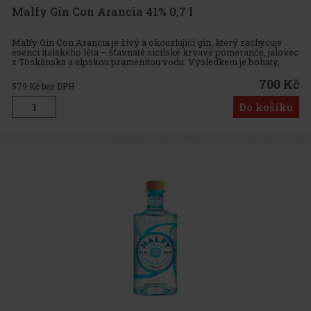
Malfy Gin Con Arancia 41% 0,7 l
Malfy Gin Con Arancia je živý a okouzlující gin, který zachycuje
esenci italského léta – šťavnaté sicilské krvavé pomeranče, jalovec
z Toskánska a alpskou pramenitou vodu. Výsledkem je bohatý,
harmonický a plný gin, který přináší explozi citrusové sv
700 Kč
579
Kč bez DPH
Do košíku