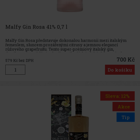
Malfy Gin Rosa 41% 0,7 l
Malfy Gin Rosa představuje dokonalou harmonii mezi italským
řemeslem, sluncem prozářenými citrusy a jemnou elegancí
růžového grapefruitu. Tento super-prémiový italský gin,
destilovaný v měděném kotli z nejlepších italských botanicals a
alpské prameni
700 Kč
579
Kč bez DPH
Do košíku
Sleva: 12%
Akce
Tip