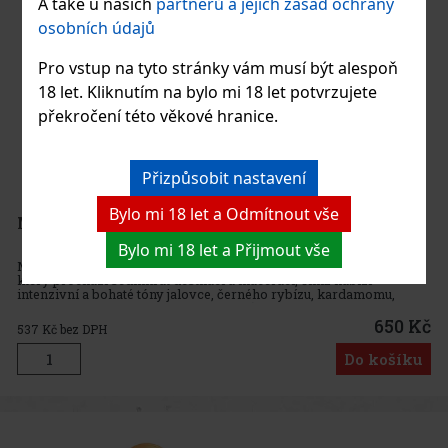
A také u našich
partnerů a jejich zásad ochrany
osobních údajů
Pro vstup na tyto stránky vám musí být alespoň
18 let. Kliknutím na bylo mi 18 let potvrzujete
překročení této věkové hranice.
Přizpůsobit nastavení
Bylo mi 18 let a Odmítnout vše
Michlers Gin Orange 44% 0,7 l
Bylo mi 18 let a Přijmout vše
Michlers Gin Orange je unikátní ručně vyráběný destilovaný gin,
který prochází sedmkrát destilací a macerací, čímž nabízí
intenzivní a bohaté tóny jalovce, černého rybízu, kardamomu,
koriandru, anděliky a pomerančové kůry. Jeho výrazná
pomerančová vů
650 Kč
537
Kč bez DPH
Do košíku