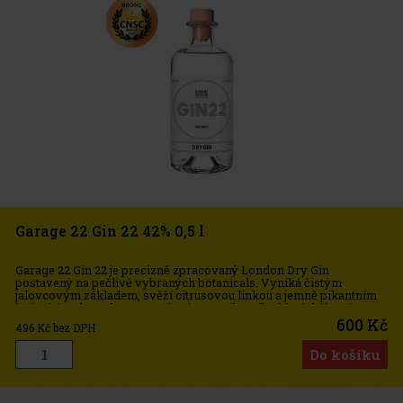
Garage 22 Gin 22 42% 0,5 l
Garage 22 Gin 22 je precizně zpracovaný London Dry Gin
postavený na pečlivě vybraných botanicals. Vyniká čistým
jalovcovým základem, svěží citrusovou linkou a jemně pikantním
kořenitým dozvukem. Je určený pro milovníky klasického ginu,
kteří ocení vý
600 Kč
496
Kč bez DPH
Do košíku