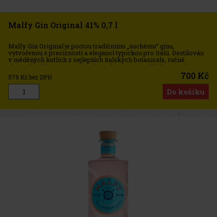
Malfy Gin Original 41% 0,7 l
Malfy Gin Original je poctou tradičnímu „suchému“ ginu,
vytvořenou s precizností a elegancí typickou pro Itálii. Destilován
v měděných kotlích z nejlepších italských botanicals, ručně
sbíraného jalovce z Toskánska a sluncem vyzrálých citronů z
pobřež
700 Kč
579
Kč bez DPH
Do košíku