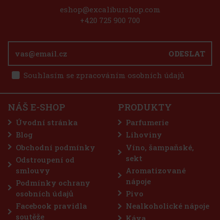
eshop@excaliburshop.com
+420 725 900 700
ODESLAT
Souhlasím se zpracováním osobních údajů
NÁŠ E-SHOP
PRODUKTY
nou jsme
k kávy
Úvodní stránka
Parfumerie
E.
a
Blog
Lihoviny
625 Kč
Obchodní podmínky
Víno, šampaňské,
košíku
sekt
Odstroupení od
smlouvy
Aromatizované
nápoje
Podmínky ochrany
osobních údajů
Pivo
Facebook pravidla
Nealkoholické nápoje
soutěže
Káva