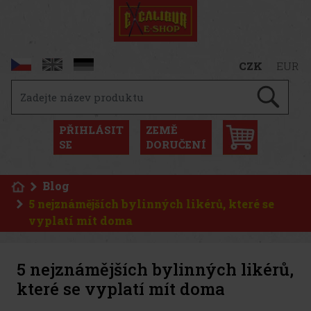
CZK
EUR
PŘIHLÁSIT
ZEMĚ
SE
DORUČENÍ
Blog
5 nejznámějších bylinných likérů, které se
vyplatí mít doma
5 nejznámějších bylinných likérů,
které se vyplatí mít doma