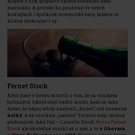
můžete s ním připravit skvělé brownies nebo
marinádu. A protože ho používají ve svých
koktejlech i špičkové newyorské bary, můžete to
klidně vyzkoušet i vy.
Fernet Stock
Když jsme v úvodu mluvili o tom, že za vznikem
bylinných likérů stojí italští mniši, hodí se taky
dodat, že nápoj tehdy nazývali „fernet”, což znamená
hořký
. A za vznikem „našeho” Fernetu stojí, možná
překvapivě, také Ital – Lionello Stock.
První Fernet
Stock
ale skutečně vznikl až u nás, a to
v lihovaru
v Plzni-Božkově v roce 1927
. Platil za nápoj, který