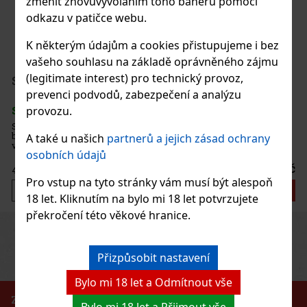
změnit znovuvyvoláním toho baneru pomocí
odkazu v patičce webu.
K některým údajům a cookies přistupujeme i bez
vašeho souhlasu na základě oprávněného zájmu
(legitimate interest) pro technický provoz,
prevenci podvodů, zabezpečení a analýzu
provozu.
utí a
je
A také u našich
partnerů a jejich zásad ochrany
ránu na
osobních údajů
 Do kaž
500 Kč
Pro vstup na tyto stránky vám musí být alespoň
košíku
18 let. Kliknutím na bylo mi 18 let potvrzujete
překročení této věkové hranice.
Previous
Next
Přizpůsobit nastavení
Bylo mi 18 let a Odmítnout vše
ZÁKAZ PRODEJE ALKOHOLICKÝCH NÁPOJŮ