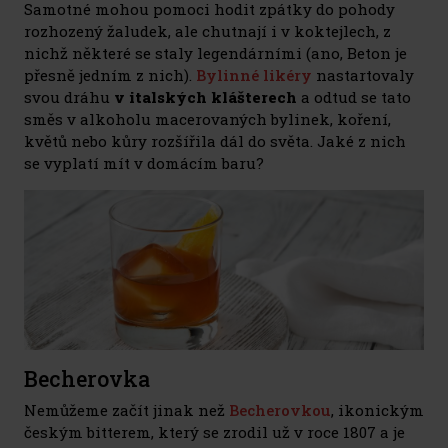
Samotné mohou pomoci hodit zpátky do pohody
rozhozený žaludek, ale chutnají i v koktejlech, z
nichž některé se staly legendárními (ano, Beton je
přesně jedním z nich).
Bylinné likéry
nastartovaly
svou dráhu
v italských klášterech
a odtud se tato
směs v alkoholu macerovaných bylinek, koření,
květů nebo kůry rozšířila dál do světa. Jaké z nich
se vyplatí mít v domácím baru?
Becherovka
Nemůžeme začít jinak než
Becherovkou
, ikonickým
českým bitterem, který se zrodil už v roce 1807 a je