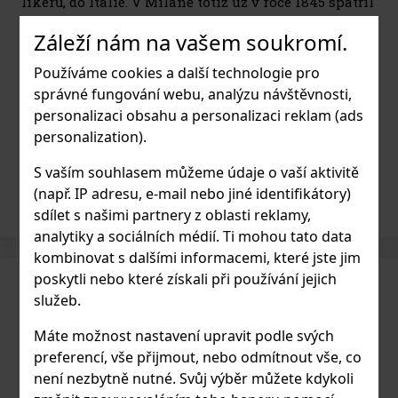
likérů, do Itálie. V Miláně totiž už v roce 1845 spatřil
světlo světa likér
Fernet-Branca
, který měl původně
Záleží nám na vašem soukromí.
chránit před cholerou a horečkou
. Velké
popularitě se nápoj těšil za časů prohibice v USA,
Používáme cookies a další technologie pro
kde byl totiž prodáván v lékárnách jako léčivý
správné fungování webu, analýzu návštěvnosti,
přípravek. Nakonec se ale tato směs více než 40
personalizaci obsahu a personalizaci reklam (ads
druhů bylinek a koření přesunula z lékáren do
personalization).
domácností a dnes se popíjí jako
digestiv po jídle
,
případně s espressem.
S vaším souhlasem můžeme údaje o vaší aktivitě
(např. IP adresu, e-mail nebo jiné identifikátory)
sdílet s našimi partnery z oblasti reklamy,
analytiky a sociálních médií. Ti mohou tato data
kombinovat s dalšími informacemi, které jste jim
poskytli nebo které získali při používání jejich
služeb.
Máte možnost nastavení upravit podle svých
preferencí, vše přijmout, nebo odmítnout vše, co
není nezbytně nutné. Svůj výběr můžete kdykoli