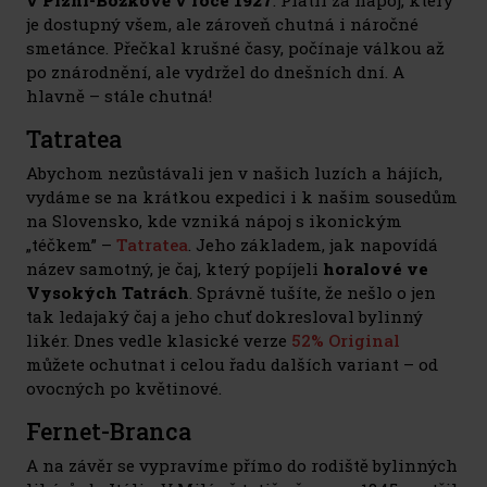
je dostupný všem, ale zároveň chutná i náročné
smetánce. Přečkal krušné časy, počínaje válkou až
po znárodnění, ale vydržel do dnešních dní. A
hlavně – stále chutná!
Tatratea
Abychom nezůstávali jen v našich luzích a hájích,
vydáme se na krátkou expedici i k našim sousedům
na Slovensko, kde vzniká nápoj s ikonickým
„téčkem” –
Tatratea
. Jeho základem, jak napovídá
název samotný, je čaj, který popíjeli
horalové ve
Vysokých Tatrách
. Správně tušíte, že nešlo o jen
tak ledajaký čaj a jeho chuť dokresloval bylinný
likér. Dnes vedle klasické verze
52% Original
můžete ochutnat i celou řadu dalších variant – od
ovocných po květinové.
Fernet-Branca
A na závěr se vypravíme přímo do rodiště bylinných