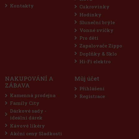
Kontakty
Cukrovinky
Hodinky
Sluneční brýle
Vonné svíčky
Pro děti
Zapalovače Zippo
Doplňky & Sklo
Hi-Fi elektro
atea a
NAKUPOVÁNÍ A
Můj účet
harmonii.
přírodní
ZÁBAVA
Přihlášení
600 Kč
Kamenná prodejna
Registrace
Family City
košíku
Dárkové sady -
ideální dárek
Kávové likéry
Akční ceny Sladkosti