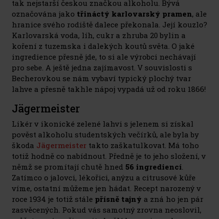
tak nejstarší českou značkou alkoholu. Bývá
označována jako
třináctý karlovarský pramen
, ale
hranice svého rodiště dalece překonala. Její kouzlo?
Karlovarská voda, líh, cukr a zhruba 20 bylin a
koření z tuzemska i dalekých koutů světa. O jaké
ingredience přesně jde, to si ale výrobci nechávají
pro sebe. A ještě jedna zajímavost. V souvislosti s
Becherovkou se nám vybaví typický plochý tvar
lahve a přesně takhle nápoj vypadá už od roku 1866!
Jägermeister
Likér v ikonické zelené lahvi s jelenem si získal
pověst alkoholu studentských večírků, ale byla by
škoda
Jägermeister
takto zaškatulkovat. Má toho
totiž hodně co nabídnout. Předně je to jeho složení, v
němž se promítají chutě hned
56 ingrediencí
.
Zatímco o jalovci, lékořici, anýzu a citrusové kůře
víme, ostatní můžeme jen hádat. Recept narozený v
roce 1934 je totiž stále
přísně tajný
a zná ho jen pár
zasvěcených. Pokud vás samotný zrovna neoslovil,