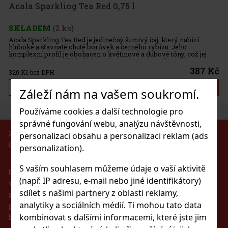
Acala Sparkling Tea Red 0,75 l
SKLADEM
(2 ks)
Acala Sparkling Tea Red je jedinečný šumivý čaj, který nabízí
hluboké a šťavnaté chutě borůvek a černého rybízu. Jeho
komplexní profil je obohacen o květinové a dubové tóny, což jej
činí vynikající nealkoholickou alternativou pro milovníky
burgundský
387 Kč
320
Kč bez DPH
Do košíku
Záleží nám na vašem soukromí.
Používáme cookies a další technologie pro
správné fungování webu, analýzu návštěvnosti,
ZÁKAZ PRODEJE ALKOHOLICKÝCH NÁPOJŮ
personalizaci obsahu a personalizaci reklam (ads
OSOBÁM MLADŠÍM 18 LET!!!
personalization).
S vaším souhlasem můžeme údaje o vaší aktivitě
Podle zákona o evidenci tržeb je prodávající povinen
(např. IP adresu, e-mail nebo jiné identifikátory)
vystavit kupujícímu účtenku. Zároveň je povinen
sdílet s našimi partnery z oblasti reklamy,
zaevidovat přijatou tržbu u správce daně online v
analytiky a sociálních médií. Ti mohou tato data
případě technického výpadku pak nejpozději do 48
kombinovat s dalšími informacemi, které jste jim
hodin.