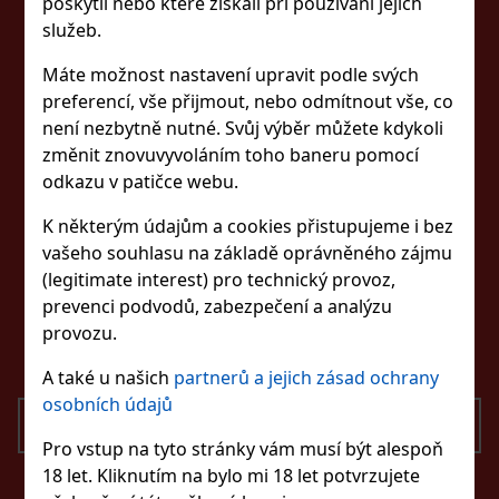
poskytli nebo které získali při používání jejich
služeb.
ZŮSTAŇTE S NÁMI
Máte možnost nastavení upravit podle svých
VE SPOJENÍ
preferencí, vše přijmout, nebo odmítnout vše, co
není nezbytně nutné. Svůj výběr můžete kdykoli
změnit znovuvyvoláním toho baneru pomocí
SLEDUJTE NÁS
odkazu v patičce webu.
K některým údajům a cookies přistupujeme i bez
vašeho souhlasu na základě oprávněného zájmu
(legitimate interest) pro technický provoz,
KONTAKTUJTE NÁS
prevenci podvodů, zabezpečení a analýzu
eshop@excaliburshop.com
provozu.
+420 725 900 700
A také u našich
partnerů a jejich zásad ochrany
osobních údajů
ODESLAT
Pro vstup na tyto stránky vám musí být alespoň
18 let. Kliknutím na bylo mi 18 let potvrzujete
Souhlasím se zpracováním osobních údajů