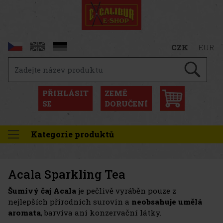
CZK
EUR
PŘIHLÁSIT
ZEMĚ
SE
DORUČENÍ
Kategorie produktů
Acala Sparkling Tea
Šumivý čaj Acala
je pečlivě vyráběn pouze z
nejlepších přírodních surovin a
neobsahuje umělá
aromata
, barviva ani konzervační látky.