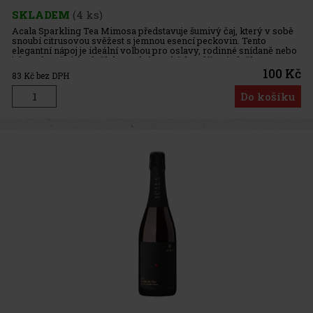
SKLADEM
(4 ks)
Acala Sparkling Tea Mimosa představuje šumivý čaj, který v sobě
snoubí citrusovou svěžest s jemnou esencí peckovin. Tento
elegantní nápoj je ideální volbou pro oslavy, rodinné snídaně nebo
jako relaxační doplněk k pozdnímu obědu. Klíčové složky:
100 Kč
83
Kč bez DPH
Do košíku