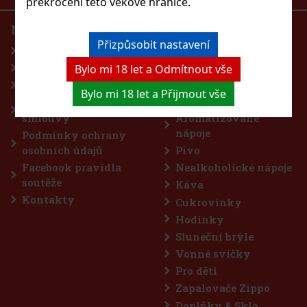
překročení této věkové hranice.
NÁŠ E-SHOP
PRODUKTY
Přizpůsobit nastavení
Úvodní stránka
Parfumerie
Blog
Lihoviny
Bylo mi 18 let a Odmítnout vše
Obchodní podmínky
Víno, šampaňské,
Bylo mi 18 let a Přijmout vše
sekt
Odstroupení od
smlouvy
Aromatizované
nápoje
Podmínky ochrany
osobních údajů
Pivo
Facebook pravidla
Nealkoholické nápoje
soutěže
Káva
Kontakty
Cukrovinky
Hodinky
Sluneční brýle
Vonné svíčky
Pro děti
Zapalovače Zippo
Doplňky & Sklo