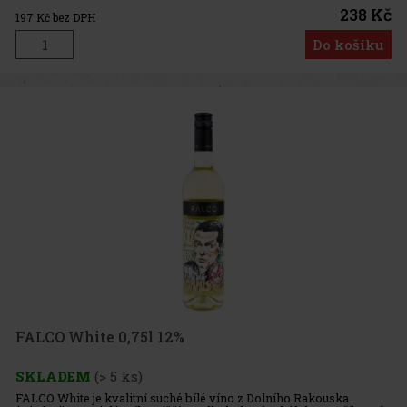
238 Kč
197
Kč bez DPH
Do košíku
FALCO White 0,75l 12%
SKLADEM
(> 5 ks)
FALCO White je kvalitní suché bílé víno z Dolního Rakouska