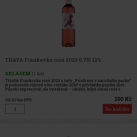
THAYA Frankovka rosé 2023 0,75l 12%
SKLADEM
(1 ks)
THAYA Frankovka rosé 2023 z řady „Pozdravy z národního parku“
je polosuché růžové víno ročníku 2023 v přívlastku pozdní sběr.
Působí expresivně, ale vyváženě – ideální, když chceš rosé s
ovocnou šťavnatostí, jemným zbytkovým cukrem a typickým
odrůdov
200 Kč
165
Kč bez DPH
Do košíku