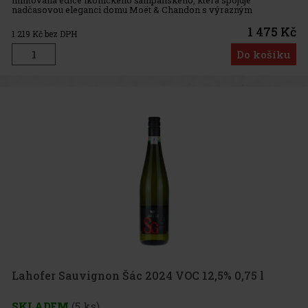
nadčasovou eleganci domu Moët & Chandon s výrazným
červeným designem lahve. Působí svůdně, velkoryse a živě –
ideální volba
1 475 Kč
1 219
Kč bez DPH
Do košíku
Lahofer Sauvignon Šác 2024 VOC 12,5% 0,75 l
SKLADEM
(5 ks)