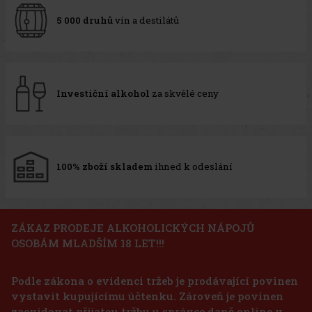
5 000 druhů
vín a destilátů
Investiční alkohol
za skvělé ceny
100% zboží skladem
ihned k odeslání
ZÁKAZ PRODEJE ALKOHOLICKÝCH NÁPOJŮ
OSOBÁM MLADŠÍM 18 LET!!!
Podle zákona o evidenci tržeb je prodávající povinen
vystavit kupujícímu účtenku. Zároveň je povinen
zaevidovat přijatou tržbu u správce daně online v