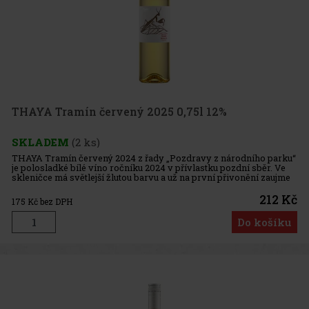
THAYA Tramín červený 2025 0,75l 12%
SKLADEM
(2 ks)
THAYA Tramín červený 2024 z řady „Pozdravy z národního parku“
je polosladké bílé víno ročníku 2024 v přívlastku pozdní sběr. Ve
skleničce má světlejší žlutou barvu a už na první přivonění zaujme
typickým tramínovým aromatem – je expresivní, ale vyváž
212 Kč
175
Kč bez DPH
Do košíku