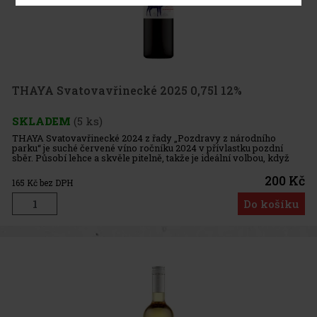
THAYA Svatovavřinecké 2025 0,75l 12%
SKLADEM
(5 ks)
THAYA Svatovavřinecké 2024 z řady „Pozdravy z národního
parku“ je suché červené víno ročníku 2024 v přívlastku pozdní
sběr. Působí lehce a skvěle pitelně, takže je ideální volbou, když
máš chuť na červené víno s ovocným projevem a bez těžkosti. Ve s
200 Kč
165
Kč bez DPH
Do košíku