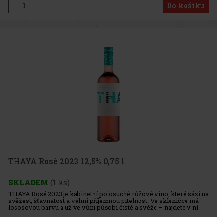
Do košíku
THAYA Rosé 2023 12,5% 0,75 l
SKLADEM
(1 ks)
THAYA Rosé 2023 je kabinetní polosuché růžové víno, které sází na
svěžest, šťavnatost a velmi příjemnou pitelnost. Ve skleničce má
lososovou barvu a už ve vůni působí čistě a svěže – najdete v ní
širokou škálu červeného ovoce, zejména maliny, třešně