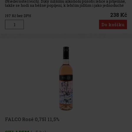
(Niederösterreich). Díky nižšímu alkoholu působí lehce a příjemně,
takže se hodí na běžné popíjení, k lehčím jídlům i jako jednoduché
víno „na každý den“. Základní informace: Země / obl
238 Kč
197
Kč bez DPH
Do košíku
FALCO Rosé 0,75l 11,5%