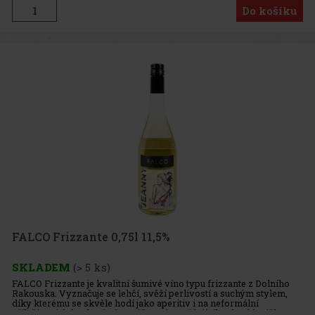
Do košíku
FALCO Frizzante 0,75l 11,5%
SKLADEM
(> 5 ks)
FALCO Frizzante je kvalitní šumivé víno typu frizzante z Dolního
Rakouska. Vyznačuje se lehčí, svěží perlivostí a suchým stylem,
díky kterému se skvěle hodí jako aperitiv i na neformální
příležitosti, kdy chceš něco příjemně osvěžujícího do skleničky