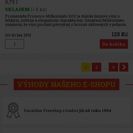
0,75 l
SKLADEM
(> 5 ks)
Promenáda Prosecco Millesimato DOC je italské šumivé víno s
lehkým, svěžím a elegantním charakterem. Označení Millesimato
znamená, že víno pochází převážně z hroznů sklizených v jednom
konkrétním ročníku, zatímco klasifikace DOC potvrzuje jeho původ
125 Kč
103
Kč bez DPH
Do košíku
1
2
...
9
VÝHODY NAŠEHO E-SHOPU
Excalibur Freeshop s tradicí
již od roku 1994