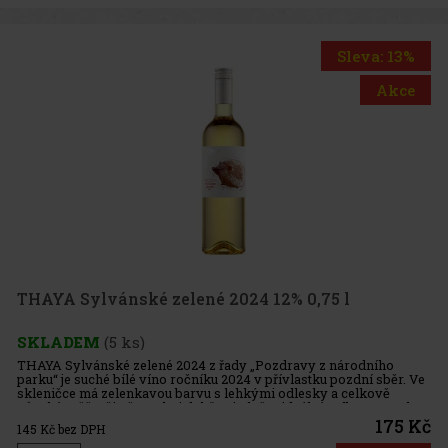
Sleva: 13%
Akce
THAYA Sylvánské zelené 2024 12% 0,75 l
SKLADEM
(5 ks)
THAYA Sylvánské zelené 2024 z řady „Pozdravy z národního
parku“ je suché bílé víno ročníku 2024 v přívlastku pozdní sběr. Ve
skleničce má zelenkavou barvu s lehkými odlesky a celkově
působí svěže, čistě a velmi dobře pitelně – ideální volba pro ty, k
175 Kč
145
Kč bez DPH