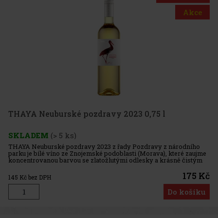
Akce
THAYA Neuburské pozdravy 2023 0,75 l
SKLADEM
(> 5 ks)
THAYA Neuburské pozdravy 2023 z řady Pozdravy z národního
parku je bílé víno ze Znojemské podoblasti (Morava), které zaujme
koncentrovanou barvou se zlatožlutými odlesky a krásně čistým
odrůdovým projevem. Ve vůni i chuti se objevují tóny citrusů, žl
175 Kč
145
Kč bez DPH
Do košíku