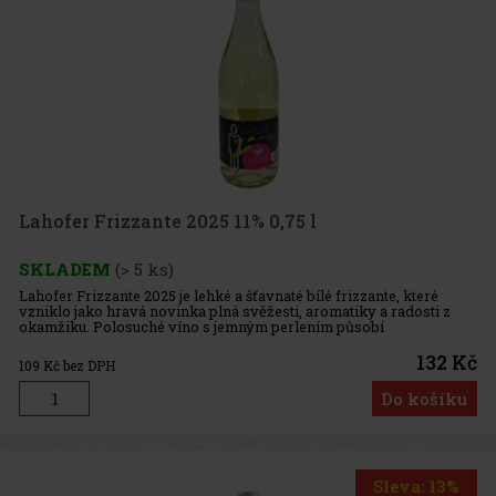
Lahofer Frizzante 2025 11% 0,75 l
SKLADEM
(> 5 ks)
Lahofer Frizzante 2025 je lehké a šťavnaté bílé frizzante, které
vzniklo jako hravá novinka plná svěžesti, aromatiky a radosti z
okamžiku. Polosuché víno s jemným perlením působí
nekomplikovaně, moderně a velmi příjemně, takže se skvěle hodí
pro osla
132 Kč
109
Kč bez DPH
Do košíku
Sleva: 13%