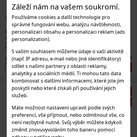
Záleží nám na vašem soukromí.
Používáme cookies a další technologie pro
THAYA Sauvignon 2023 VOC 12,5% 0,75 l
správné fungování webu, analýzu návštěvnosti,
personalizaci obsahu a personalizaci reklam (ads
SKLADEM
(4 ks)
personalization).
THAYA Sauvignon 2023 v kategorii VOC (víno originální
certifikace) je suché bílé víno ze Znojemské podoblasti, které
zaujme už na pohled jemnější žlutou barvou se zlatavými odlesky.
S vaším souhlasem můžeme údaje o vaší aktivitě
Ve vůni je výrazné a expresivní – najdete tu černý rybíz, kdoule a j
250 Kč
(např. IP adresu, e-mail nebo jiné identifikátory)
207
Kč bez DPH
sdílet s našimi partnery z oblasti reklamy,
Do košíku
analytiky a sociálních médií. Ti mohou tato data
kombinovat s dalšími informacemi, které jste jim
poskytli nebo které získali při používání jejich
Sleva: 9%
služeb.
Akce
Máte možnost nastavení upravit podle svých
preferencí, vše přijmout, nebo odmítnout vše, co
není nezbytně nutné. Svůj výběr můžete kdykoli
změnit znovuvyvoláním toho baneru pomocí