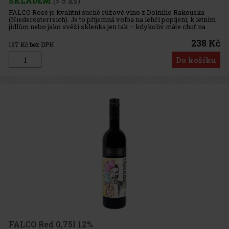
SKLADEM
(> 5 ks)
FALCO Rosé je kvalitní suché růžové víno z Dolního Rakouska
(Niederösterreich). Je to příjemná volba na lehčí popíjení, k letním
jídlům nebo jako svěží sklenka jen tak – kdykoliv máte chuť na
rosé s čistým, suchým charakterem. Základní informace:
238 Kč
197
Kč bez DPH
Do košíku
FALCO Red 0,75l 12%