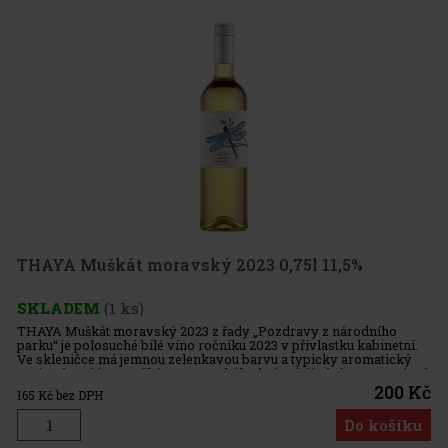
THAYA Muškát moravský 2023 0,75l 11,5%
SKLADEM
(1 ks)
THAYA Muškát moravský 2023 z řady „Pozdravy z národního
parku“ je polosuché bílé víno ročníku 2023 v přívlastku kabinetní.
Ve skleničce má jemnou zelenkavou barvu a typicky aromatický
projev, který je u Muškátu moravského krásně čitelný – expresivní,
200 Kč
165
Kč bez DPH
Do košíku