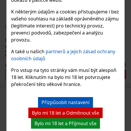
odkazu v patičce webu.
K některým údajům a cookies přistupujeme i bez
vašeho souhlasu na základě oprávněného zájmu
(legitimate interest) pro technický provoz,
THAYA Veltlínské zelené 2023 VOC 13% 0,75 l
prevenci podvodů, zabezpečení a analýzu
provozu.
SKLADEM
(> 5 ks)
THAYA Veltlínské zelené 2023 v kategorii VOC (víno originální
A také u našich
partnerů a jejich zásad ochrany
certifikace) je suché bílé víno ze Znojemské podoblasti, které staví
na čistém odrůdovém projevu a pevné struktuře. Ve skleničce má
osobních údajů
zelenkavou barvu se zlatavými odlesky. Vůně je intenzivn
250 Kč
207
Kč bez DPH
Pro vstup na tyto stránky vám musí být alespoň
Do košíku
18 let. Kliknutím na bylo mi 18 let potvrzujete
překročení této věkové hranice.
Přizpůsobit nastavení
Bylo mi 18 let a Odmítnout vše
Bylo mi 18 let a Přijmout vše