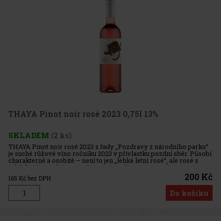
THAYA Pinot noir rosé 2023 0,75l 13%
SKLADEM
(2 ks)
THAYA Pinot noir rosé 2023 z řady „Pozdravy z národního parku“
je suché růžové víno ročníku 2023 v přívlastku pozdní sběr. Působí
charakterně a osobitě – není to jen „lehké letní rosé“, ale rosé s
odrůdovým podpisem a elegantní strukturou. Barva je
200 Kč
165
Kč bez DPH
Do košíku