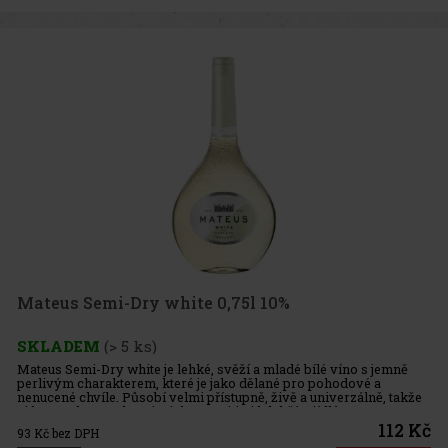
Mateus Semi-Dry white 0,75l 10%
SKLADEM
(> 5 ks)
Mateus Semi-Dry white je lehké, svěží a mladé bílé víno s jemně
perlivým charakterem, které je jako dělané pro pohodové a
nenucené chvíle. Působí velmi přístupně, živě a univerzálně, takže
si ho snadno vychutnáte jako aperitiv i k lehčím jídlům. Ve
112 Kč
93
Kč bez DPH