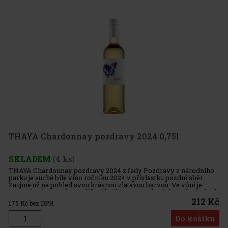
THAYA Chardonnay pozdravy 2024 0,75l
SKLADEM
(4 ks)
THAYA Chardonnay pozdravy 2024 z řady Pozdravy z národního
parku je suché bílé víno ročníku 2024 v přívlastku pozdní sběr.
Zaujme už na pohled svou krásnou zlatavou barvou. Ve vůni je
expresivní, se znaky zralého žlutého ovoce a hrušek. V chuti působ
212 Kč
175
Kč bez DPH
Do košíku