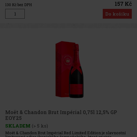
157 Kč
130
Kč bez DPH
Do košíku
Moët & Chandon Brut Impérial 0,75l 12,5% GP
EOY25
SKLADEM
(> 5 ks)
Moët & Chandon Brut Impérial Red Limited Edition je slavnostní
limitovaná edice ikonického šampaňského, která spojuje