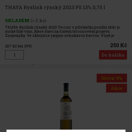
THAYA Ryzlink rýnský 2023 PS 13% 0,75 l
SKLADEM
(> 5 ks)
THAYA Ryzlink rýnský 2023 Terroir v přívlastku pozdní sběr je
suché bílé víno, které staví na čistém terroirovém projevu
Znojemska. Ve skleničce zaujme zelenkavou barvou. Vůně je
výrazně citrusová, doplněná o jemné tóny sušené meruňky. V chuti
působí
250 Kč
207
Kč bez DPH
Do košíku
Sleva: 9%
Akce