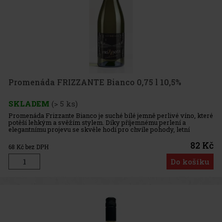
Promenáda FRIZZANTE Bianco 0,75 l 10,5%
SKLADEM
(> 5 ks)
Promenáda Frizzante Bianco je suché bílé jemně perlivé víno, které
potěší lehkým a svěžím stylem. Díky příjemnému perlení a
elegantnímu projevu se skvěle hodí pro chvíle pohody, letní
posezení i slavnostnější příležitosti, kdy chcete sáhnout po dobře
82 Kč
68
Kč bez DPH
Do košíku