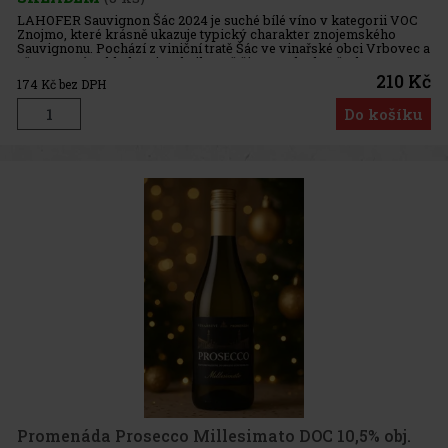
LAHOFER Sauvignon Šác 2024 je suché bílé víno v kategorii VOC
Znojmo, které krásně ukazuje typický charakter znojemského
Sauvignonu. Pochází z viniční tratě Šác ve vinařské obci Vrbovec a
už na první pohled zaujme brilantně čistou zelenkavě-zlatavou
210 Kč
174
Kč bez DPH
Do košíku
Promenáda Prosecco Millesimato DOC 10,5% obj.