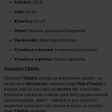
Alkohol:
12,5 %
Cukr:
5,3 g/l
Kyseliny:
6,1 g/l
Oblast:
Morava, podoblast Znojemská
Upozornění:
obsahuje siřičitany
Vyrobeno z hroznů:
integrované produkce
Vyrobeno a plněno:
Česká republika
Vinařství THAYA
:
Vinařství
THAYA
vzniká na jedinečném místě – na
okraji obce
Havraníky
nedaleko řeky
Dyje (Thaya)
, v
krajině, kde se vínu daří už
stovky let
. Právě řeka,
která byla známá už v období před Kelty (pojmenovaná
indoevropským „dheu“ –
tekoucí
), je pro vinařství
symbolem spojování lidí, tradice a místa, ze kterého
vína
THAYA
vyrůstají.