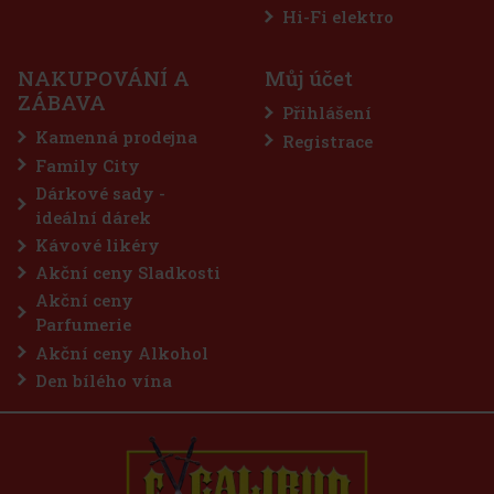
THAYA Veltlínské zelené 2023 VOC 13% 0,75 l
Hi-Fi elektro
SKLADEM
(> 5 ks)
NAKUPOVÁNÍ A
Můj účet
THAYA Veltlínské zelené 2023 v kategorii VOC (víno originální
ZÁBAVA
certifikace) je suché bílé víno ze Znojemské podoblasti, které staví
Přihlášení
na čistém odrůdovém projevu a pevné struktuře. Ve skleničce má
zelenkavou barvu se zlatavými odlesky. Vůně je intenzivn
Kamenná prodejna
Registrace
250 Kč
207
Kč bez DPH
Family City
Do košíku
Dárkové sady -
ideální dárek
Kávové likéry
Akční ceny Sladkosti
Akční ceny
Parfumerie
Akční ceny Alkohol
Den bílého vína