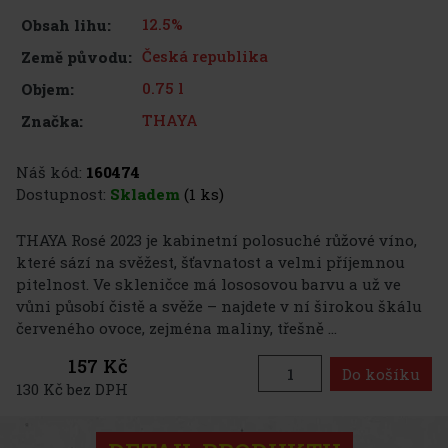
12.5%
Obsah lihu:
Česká republika
Země původu:
0.75 l
Objem:
THAYA
Značka:
Náš kód:
160474
Dostupnost:
Skladem
(1 ks)
THAYA Rosé 2023 je kabinetní polosuché růžové víno,
které sází na svěžest, šťavnatost a velmi příjemnou
pitelnost. Ve skleničce má lososovou barvu a už ve
vůni působí čistě a svěže – najdete v ní širokou škálu
červeného ovoce, zejména maliny, třešně ...
157 Kč
Do košíku
130 Kč bez DPH