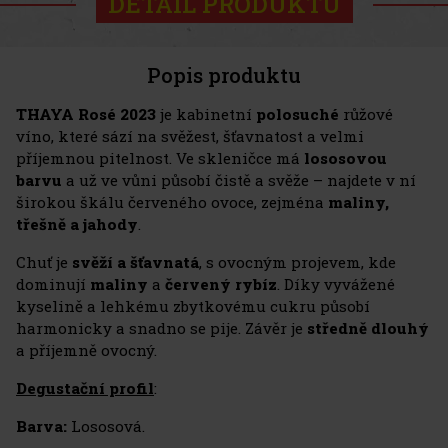
DETAIL PRODUKTU
Popis produktu
THAYA Rosé 2023
je kabinetní
polosuché
růžové
víno, které sází na svěžest, šťavnatost a velmi
příjemnou pitelnost. Ve skleničce má
lososovou
barvu
a už ve vůni působí čistě a svěže – najdete v ní
širokou škálu červeného ovoce, zejména
maliny,
třešně a jahody
.
Chuť je
svěží a šťavnatá
, s ovocným projevem, kde
dominují
maliny
a
červený rybíz
. Díky vyvážené
kyselině a lehkému zbytkovému cukru působí
harmonicky a snadno se pije. Závěr je
středně dlouhý
a příjemně ovocný.
Degustační profil
:
Barva:
Lososová.