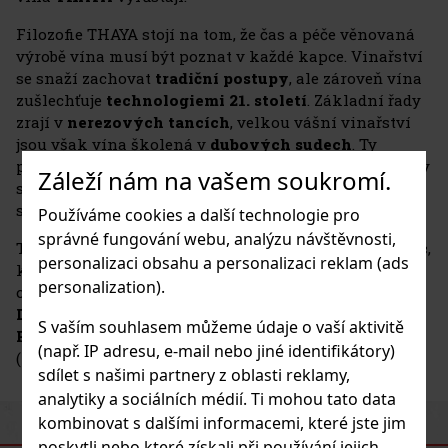
Filozofie THAYA stojí na tom, že čas a péče věnovaná
výrobě vína musí být poznat v každé kapce. Vinařství
se snaží zachovat
tradiční postupy
, ale zároveň vína
zušlechťuje
technologiemi 21. století
. Základní řady
zrají v
nerezových tancích
, velkou vášní vinařství
jsou však vína školená v
dubových sudech
. Ty
pochází z
Francie a Rakouska
a pro jednotlivé odrůdy
Záleží nám na vašem soukromí.
se volí rozdílné velikosti sudů, typ pálení i doba
sušení dřeva.
Používáme cookies a další technologie pro
správné fungování webu, analýzu návštěvnosti,
THAYA hospodaří přibližně na
105 ha vlastních vinic
,
personalizaci obsahu a personalizaci reklam (ads
které leží v bezprostředním okolí vinařství a v
personalization).
obcích
Hnanice, Šatov, Havraníky, Vrbovec a
Dyjákovičky
. Vinice sousedící s
Národním parkem
S vaším souhlasem můžeme údaje o vaší aktivitě
Podyjí
jsou ceněné pro svou slunečnou polohu
(např. IP adresu, e-mail nebo jiné identifikátory)
(známou už od starověkých Římanů).
sdílet s našimi partnery z oblasti reklamy,
analytiky a sociálních médií. Ti mohou tato data
kombinovat s dalšími informacemi, které jste jim
PODOBNÉ PRODUKTY
poskytli nebo které získali při používání jejich