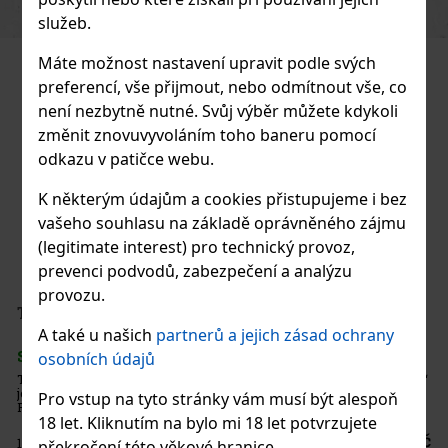
služeb.
Máte možnost nastavení upravit podle svých
preferencí, vše přijmout, nebo odmítnout vše, co
není nezbytně nutné. Svůj výběr můžete kdykoli
změnit znovuvyvoláním toho baneru pomocí
odkazu v patičce webu.
K některým údajům a cookies přistupujeme i bez
vašeho souhlasu na základě oprávněného zájmu
(legitimate interest) pro technický provoz,
prevenci podvodů, zabezpečení a analýzu
provozu.
THAYA Frankovka rosé 2023 0,75l 12%
A také u našich
partnerů a jejich zásad ochrany
SKLADEM
(1 ks)
osobních údajů
THAYA Frankovka rosé 2023 z řady „Pozdravy z národního parku“
je polosuché růžové víno ročníku 2023 v přívlastku pozdní sběr.
Pro vstup na tyto stránky vám musí být alespoň
Působí expresivně, ale vyváženě – ideální, když chceš rosé s
18 let. Kliknutím na bylo mi 18 let potvrzujete
ovocnou šťavnatostí, jemným zbytkovým cukrem a typickým
odrůdov
200 Kč
165
Kč bez DPH
překročení této věkové hranice.