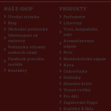
charakterem. Vzniklo z odrůd Zweigeltrebe a Svatovavřinecké a
pochází ze znojemské vinařské podoblasti, z vinařské obce
NÁŠ E-SHOP
PRODUKTY
SKLADEM
(4 ks)
Vrbovec
187 Kč
155
Kč bez DPH
THAYA Sauvignon 2023 v kategorii VOC (víno originální
Úvodní stránka
Parfumerie
certifikace) je suché bílé víno ze Znojemské podoblasti, které
Do košíku
zaujme už na pohled jemnější žlutou barvou se zlatavými odlesky.
Blog
Lihoviny
Ve vůni je výrazné a expresivní – najdete tu černý rybíz, kdoule a j
Obchodní podmínky
Víno, šampaňské,
250 Kč
207
Kč bez DPH
sekt
Odstroupení od
Do košíku
smlouvy
Aromatizované
nápoje
Podmínky ochrany
osobních údajů
Pivo
Sleva: 9%
Facebook pravidla
Nealkoholické nápoje
Akce
soutěže
Káva
Kontakty
Cukrovinky
Hodinky
Sluneční brýle
Vonné svíčky
Pro děti
Zapalovače Zippo
Doplňky & Sklo