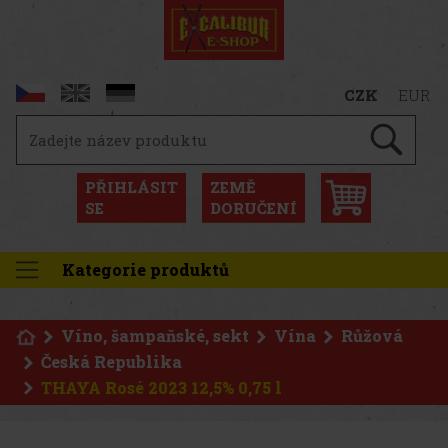
CZK
EUR
PŘIHLÁSIT
ZEMĚ
SE
DORUČENÍ
Kategorie produktů
Víno, šampaňské, sekt
Vína
Růžová
Česká Republika
THAYA Rosé 2023 12,5% 0,75 l