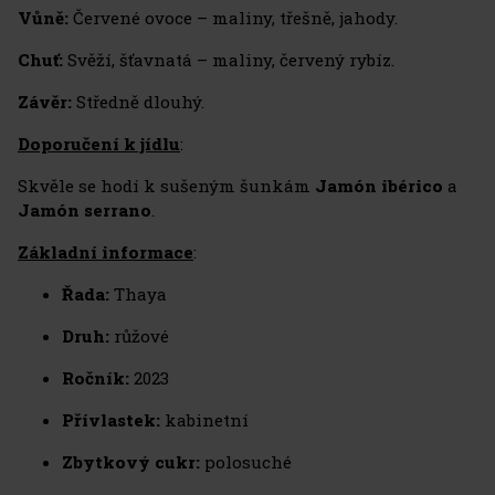
Vůně:
Červené ovoce – maliny, třešně, jahody.
Chuť:
Svěží, šťavnatá – maliny, červený rybíz.
Závěr:
Středně dlouhý.
Doporučení k jídlu
:
Skvěle se hodí k sušeným šunkám
Jamón ibérico
a
Jamón serrano
.
Základní informace
:
Řada:
Thaya
Druh:
růžové
Ročník:
2023
Přívlastek:
kabinetní
Zbytkový cukr:
polosuché