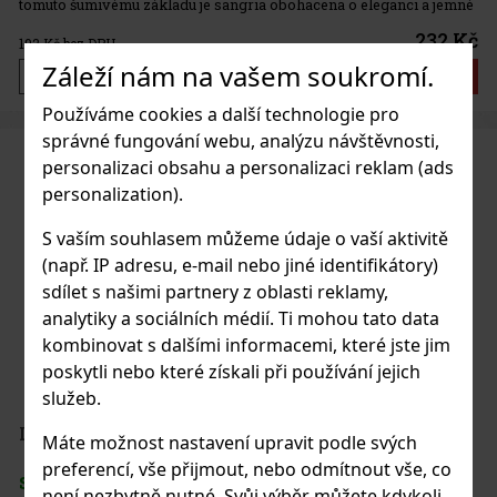
tomuto šumivému základu je sangria obohacena o eleganci a jemné
bublinky, které podtrhují její sofistikovaný charakter. Při
232 Kč
192
Kč bez DPH
Záleží nám na vašem soukromí.
Do košíku
Používáme cookies a další technologie pro
správné fungování webu, analýzu návštěvnosti,
personalizaci obsahu a personalizaci reklam (ads
personalization).
S vaším souhlasem můžeme údaje o vaší aktivitě
(např. IP adresu, e-mail nebo jiné identifikátory)
sdílet s našimi partnery z oblasti reklamy,
analytiky a sociálních médií. Ti mohou tato data
kombinovat s dalšími informacemi, které jste jim
poskytli nebo které získali při používání jejich
služeb.
La Diva Clarea Sangria White 0,75l 7% obj.
Máte možnost nastavení upravit podle svých
preferencí, vše přijmout, nebo odmítnout vše, co
SKLADEM
(> 5 ks)
není nezbytně nutné. Svůj výběr můžete kdykoli