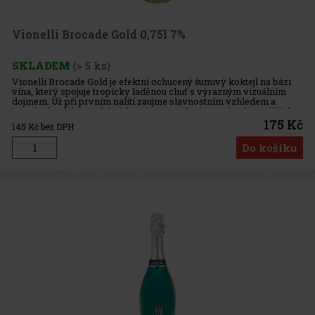
Vionelli Brocade Gold 0,75l 7%
SKLADEM
(> 5 ks)
Vionelli Brocade Gold je efektní ochucený šumivý koktejl na bázi
vína, který spojuje tropicky laděnou chuť s výrazným vizuálním
dojmem. Už při prvním nalití zaujme slavnostním vzhledem a
jemným brokátem v lahvi, který se po mírném otočení rozzáří jak
175 Kč
145
Kč bez DPH
Do košíku