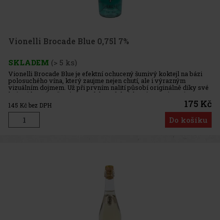
Vionelli Brocade Blue 0,75l 7%
SKLADEM
(> 5 ks)
Vionelli Brocade Blue je efektní ochucený šumivý koktejl na bázi
polosuchého vína, který zaujme nejen chutí, ale i výrazným
vizuálním dojmem. Už při prvním nalití působí originálně díky své
krásné barvě a třpytivému efektu v lahvi, který se po jemném
175 Kč
145
Kč bez DPH
Do košíku