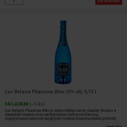
Do košíku
Luc Belaire Phantom Bleu 10% obj. 0,75 l
SKLADEM
(> 5 ks)
Luc Belaire Phantom Bleu je nejnovějším cuvée značky Belaire a
okamžitě zaujme svou neobyčejnou safírovou barvou,
inspirovanou azurově modrými vodami francouzského pobřeží
Côte d’Azur. Vyrábí se tradičně ve Francii vinaři v šesté generaci a
spojuje e