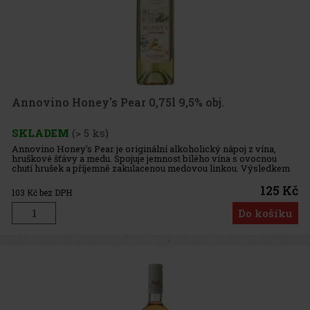
Annovino Honey's Pear 0,75l 9,5% obj.
SKLADEM
(> 5 ks)
Annovino Honey's Pear je originální alkoholický nápoj z vína,
hruškové šťávy a medu. Spojuje jemnost bílého vína s ovocnou
chutí hrušek a příjemně zakulacenou medovou linkou. Výsledkem
je svěží, lehce sladký a harmonický nápoj, který se hodí k samost
125 Kč
103
Kč bez DPH
Do košíku