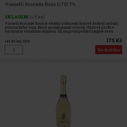
Vionelli Brocade Rose 0,75l 7%
SKLADEM
(> 5 ks)
Vionelli Brocade Rosé je efektní ochucený šumivý koktejl na bázi
polosuchého vína, který spojuje jemně ovocný chuťový profil s
výrazným vizuálním dojmem. Už na první pohled zaujme svou
krásnou barvou a třpytkami v lahvi, které se po jemném otočení ro
175 Kč
145
Kč bez DPH
Do košíku