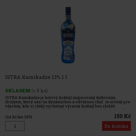
ISTRA Kamikadze 13% 1 l
SKLADEM
(> 5 ks)
ISTRA Kamikadze je hotový koktejl inspirovaný kultovním
drinkem, který sází na dynamickou a odvážnou chuť. Je určený pro
všechny, kdo si chtějí vychutnat výrazný koktejl bez složité
přípravy – stačí jen dobře vychladit a servírovat. Podávání: Nejlé
150 Kč
124
Kč bez DPH
Do košíku