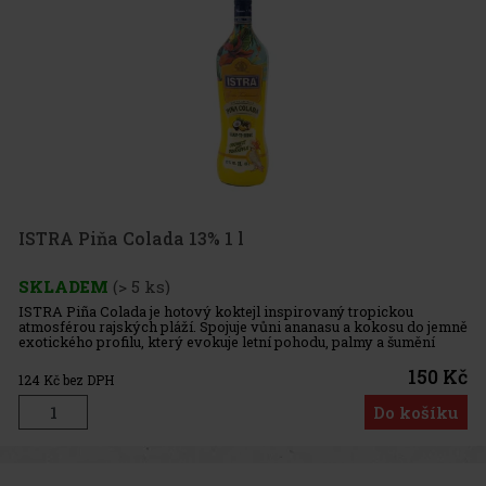
ISTRA Piňa Colada 13% 1 l
SKLADEM
(> 5 ks)
ISTRA Piña Colada je hotový koktejl inspirovaný tropickou
atmosférou rajských pláží. Spojuje vůni ananasu a kokosu do jemně
exotického profilu, který evokuje letní pohodu, palmy a šumění
oceánu. Je to ideální volba pro chvíle, kdy chceš servírovat ně
150 Kč
124
Kč bez DPH
Do košíku