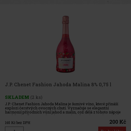
J.P. Chenet Fashion Jahoda Malina 8% 0,75 l
SKLADEM
(2 ks)
J.P. Chenet Fashion Jahoda Malina je šumivé víno, které přináší
explozi čerstvých ovocných chutí. Vyznačuje se elegantní
harmonií přírodních vůní jahod a malin, což dělá z tohoto nápoje
perfektní volbu pro večerní posezení a relaxaci. Terroir a vini
200 Kč
165
Kč bez DPH