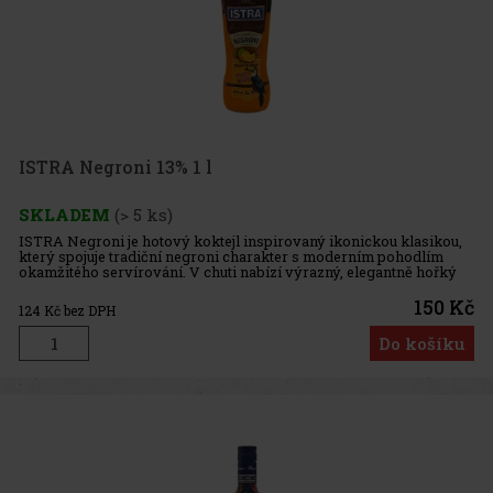
ISTRA Negroni 13% 1 l
SKLADEM
(> 5 ks)
ISTRA Negroni je hotový koktejl inspirovaný ikonickou klasikou,
který spojuje tradiční negroni charakter s moderním pohodlím
okamžitého servírování. V chuti nabízí výrazný, elegantně hořký
profil, kde se krásně propojují hořké pomeranče s aromatickou
150 Kč
124
Kč bez DPH
Do košíku