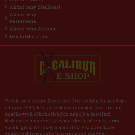
Akční ceny Sladkosti
Akční ceny
Parfumerie
Akční ceny Alkohol
Den bílého vína
Vítejte na e-shopu Excalibur City tradičního prodejce
od roku 1994, který se zabývá prodejem kvalitních,
značkových alkoholických nápojů a destilátů.
Naleznete u nás velký výběr likérů, pálenek, rumů,
vodek, ginů, whiskey a absinthu. Pro opravdové
znalce nabízíme také luxusní a top značky.