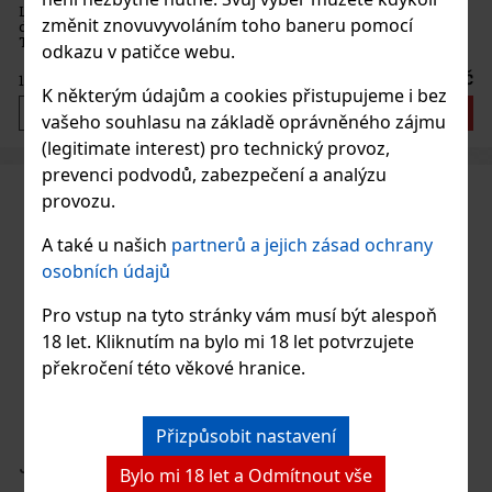
La Diva Clarea Sangria White je svěží a ovocná sangria, která
změnit znovuvyvoláním toho baneru pomocí
dokonale spojuje eleganci šumivého vína cava s bohatostí ovoce.
Tento lahodný nápoj je vyváženě sladký s příjemnou kyselostí, což
odkazu v patičce webu.
z něj činí vynikající volbu pro různé společenské příležit
232 Kč
192
Kč bez DPH
K některým údajům a cookies přistupujeme i bez
Do košíku
vašeho souhlasu na základě oprávněného zájmu
(legitimate interest) pro technický provoz,
prevenci podvodů, zabezpečení a analýzu
provozu.
A také u našich
partnerů a jejich zásad ochrany
osobních údajů
Pro vstup na tyto stránky vám musí být alespoň
18 let. Kliknutím na bylo mi 18 let potvrzujete
překročení této věkové hranice.
Přizpůsobit nastavení
J.P. Chenet Fashion Cassis 0,2l 12% obj.
Bylo mi 18 let a Odmítnout vše