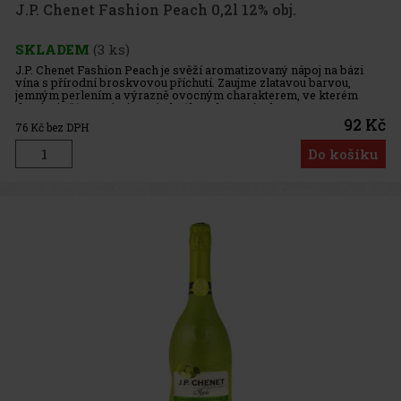
J.P. Chenet Fashion Peach 0,2l 12% obj.
SKLADEM
(3 ks)
J.P. Chenet Fashion Peach je svěží aromatizovaný nápoj na bázi
vína s přírodní broskvovou příchutí. Zaujme zlatavou barvou,
jemným perlením a výrazně ovocným charakterem, ve kterém
dominuje šťavnatá a jemná chuť broskve. Výroba: Hrozny
pocházejí z
92 Kč
76
Kč bez DPH
Do košíku