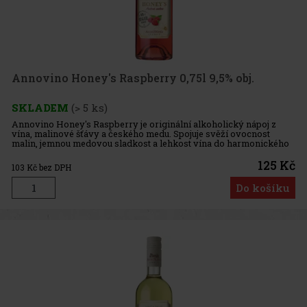
Annovino Honey's Raspberry 0,75l 9,5% obj.
SKLADEM
(> 5 ks)
Annovino Honey's Raspberry je originální alkoholický nápoj z
vína, malinové šťávy a českého medu. Spojuje svěží ovocnost
malin, jemnou medovou sladkost a lehkost vína do harmonického
nápoje, který se hodí k samostatnému vychutnání i pro domácí
koktej
125 Kč
103
Kč bez DPH
Do košíku