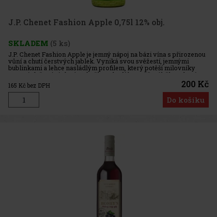
J.P. Chenet Fashion Apple 0,75l 12% obj.
SKLADEM
(5 ks)
J.P. Chenet Fashion Apple je jemný nápoj na bázi vína s přirozenou
vůní a chutí čerstvých jablek. Vyniká svou svěžestí, jemnými
bublinkami a lehce nasládlým profilem, který potěší milovníky
ovocných šumivých vín. Skvěle se hodí k osvěžení během letní
200 Kč
165
Kč bez DPH
Do košíku