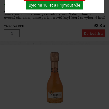
Bylo mi 18 let a Přijmout vše
SKLADEM
(3 ks)
J.P. Chenet Fashion Cassis je aromatizovaný šumivý nápoj na bázi
vína s přírodními aromaty černého rybízu. Nabízí intenzivní
ovocný charakter, jemné perlení a svěží styl, který se výborně hodí
pro nečekané návštěvy, oslavy i lehké letní posezení. Vý
92 Kč
76
Kč bez DPH
Do košíku