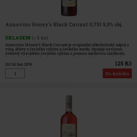
Annovino Honey's Black Currant 0,75l 9,5% obj.
SKLADEM
(> 5 ks)
Annovino Honey's Black Currant je originální alkoholický nápoj z
vína, šťávy z černého rybízu a českého medu. Spojuje ovocnou
svěžest vyzrálého černého rybízu s jemnou medovou sladkostí,
která chuť příjemně zakulacuje a dodává nápoji harmonický chara
125 Kč
103
Kč bez DPH
Do košíku