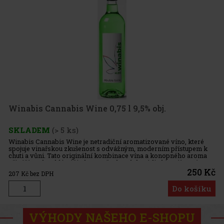
Winabis Cannabis Wine 0,75 l 9,5% obj.
SKLADEM
(> 5 ks)
Winabis Cannabis Wine je netradiční aromatizované víno, které
spojuje vinařskou zkušenost s odvážným, moderním přístupem k
chuti a vůni. Tato originální kombinace vína a konopného aroma
přináší neobvyklý zážitek pro všechny, kdo rádi objevují nové a
250 Kč
207
Kč bez DPH
Do košíku
VÝHODY NAŠEHO E-SHOPU