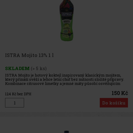
ISTRA Mojito 13% 1 l
SKLADEM
(> 5 ks)
ISTRA Mojito je hotový koktejl inspirovaný klasickým mojitem,
který přináší svěží a lehce letní chuť bez nutnosti složité přípravy.
Kombinace citrusové limetky a jemné máty působí osvěžujícím
dojmem a dělá z něj ideální nápoj pro chvíle pohody, posez
150 Kč
124
Kč bez DPH
Do košíku