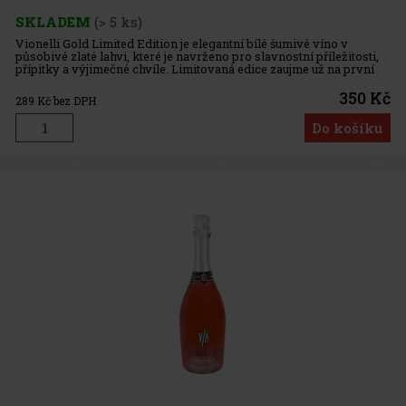
SKLADEM
(> 5 ks)
Vionelli Gold Limited Edition je elegantní bílé šumivé víno v
působivé zlaté lahvi, které je navrženo pro slavnostní příležitosti,
přípitky a výjimečné chvíle. Limitovaná edice zaujme už na první
pohled luxusním vzhledem, díky kterému se hodí také ja
350 Kč
289
Kč bez DPH
Do košíku