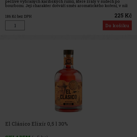
pečlivě vybraných karibských rumů, které zrály v sudech po
bourbonu. Její charakter dotváří směs aromatického koření, v níž
dominuje sladká vanilka. Výsledkem je jemný, harmonický a
příjemně
225 Kč
186
Kč bez DPH
Do košíku
El Clásico Elixír 0,5 l 30%