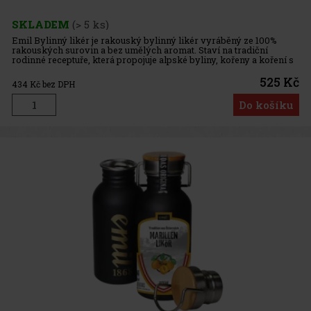
SKLADEM
(> 5 ks)
Emil Bylinný likér je rakouský bylinný likér vyráběný ze 100%
rakouských surovin a bez umělých aromat. Staví na tradiční
rodinné receptuře, která propojuje alpské byliny, kořeny a koření s
poctivým zpracováním. Výsledkem je vyvážený bylinný likér s m
525 Kč
434
Kč bez DPH
Do košíku