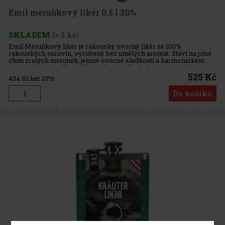
Emil meruňkový likér 0,5 l 20%
SKLADEM
(> 5 ks)
Emil Meruňkový likér je rakouský ovocný likér ze 100%
rakouských surovin, vyrobený bez umělých aromat. Staví na plné
chuti zralých meruněk, jemné ovocné sladkosti a harmonickém
projevu, který je díky nižšímu obsahu alkoholu příjemně přístupný a
dobře
525 Kč
434
Kč bez DPH
Do košíku