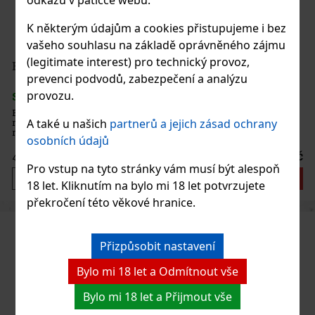
odkazu v patičce webu.
K některým údajům a cookies přistupujeme i bez
vašeho souhlasu na základě oprávněného zájmu
(legitimate interest) pro technický provoz,
Emil Bylinný likér 0,7 L 20%
prevenci podvodů, zabezpečení a analýzu
provozu.
SKLADEM
(> 5 ks)
Emil Bylinný likér je rakouský bylinný likér vyráběný ze 100%
A také u našich
partnerů a jejich zásad ochrany
rakouských surovin a bez umělých aromat. Staví na tradiční
rodinné receptuře, která propojuje alpské byliny, kořeny a koření s
osobních údajů
poctivým zpracováním. Výsledkem je vyvážený bylinný likér s m
575 Kč
475
Kč bez DPH
Pro vstup na tyto stránky vám musí být alespoň
Do košíku
18 let. Kliknutím na bylo mi 18 let potvrzujete
překročení této věkové hranice.
Přizpůsobit nastavení
Bylo mi 18 let a Odmítnout vše
Bylo mi 18 let a Přijmout vše