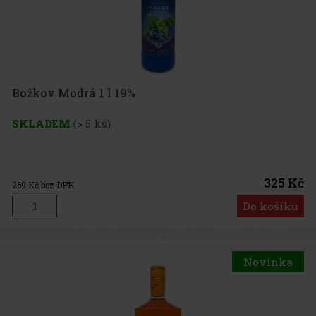
Božkov Modrá 1 l 19%
SKLADEM
(> 5 ks)
325 Kč
269
Kč bez DPH
Do košíku
Novinka