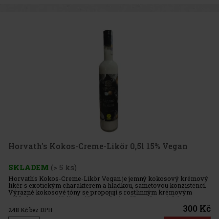
Horvath's Kokos-Creme-Likör 0,5l 15% Vegan
SKLADEM
(> 5 ks)
Horvath's Kokos-Creme-Likör Vegan je jemný kokosový krémový
likér s exotickým charakterem a hladkou, sametovou konzistencí.
Výrazné kokosové tóny se propojují s rostlinným krémovým
základem a vytvářejí vyváženou chuť s příjemně tropickým
nádechem. C
300 Kč
248
Kč bez DPH