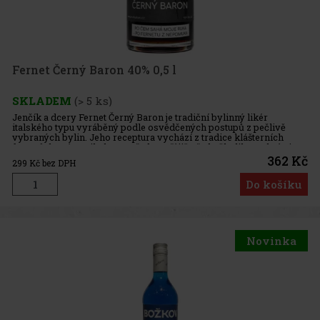
Fernet Černý Baron 40% 0,5 l
SKLADEM
(> 5 ks)
Jenčík a dcery Fernet Černý Baron je tradiční bylinný likér
italského typu vyráběný podle osvědčených postupů z pečlivě
vybraných bylin. Jeho receptura vychází z tradice klášterních
fernetů, které vznikaly ve Středomoří již před několika staletími. M
362 Kč
299
Kč bez DPH
Do košíku
Novinka