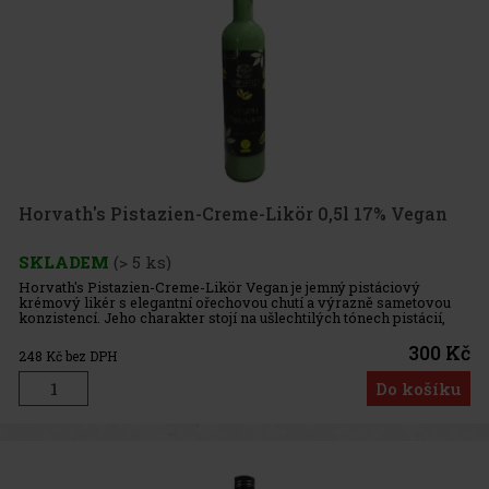
Horvath's Pistazien-Creme-Likör 0,5l 17% Vegan
SKLADEM
(> 5 ks)
Horvath's Pistazien-Creme-Likör Vegan je jemný pistáciový
krémový likér s elegantní ořechovou chutí a výrazně sametovou
konzistencí. Jeho charakter stojí na ušlechtilých tónech pistácií,
které působí moderně, jemně a zároveň dostatečně výrazně. Vega
300 Kč
248
Kč bez DPH
Do košíku