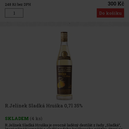
laděný nápoj.
300 Kč
248
Kč bez DPH
Do košíku
R.Jelínek Sladká Hruška 0,7l 35%
SKLADEM
(4 ks)
R.Jelínek Sladká Hruška je ovocně laděný destilát z řady „Sladká“,
který přináší jemnější a sladší podobu hruškového zážitku. Staví na