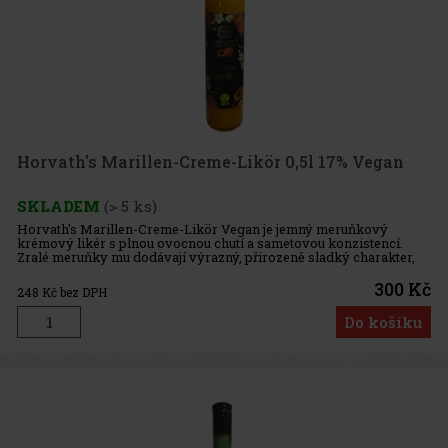
Horvath's Marillen-Creme-Likör 0,5l 17% Vegan
SKLADEM
(> 5 ks)
Horvath's Marillen-Creme-Likör Vegan je jemný meruňkový
krémový likér s plnou ovocnou chutí a sametovou konzistencí.
Zralé meruňky mu dodávají výrazný, přirozeně sladký charakter,
který doplňuje hladký a harmonický závěr. Veganská receptura
využívá
300 Kč
248
Kč bez DPH
Do košíku