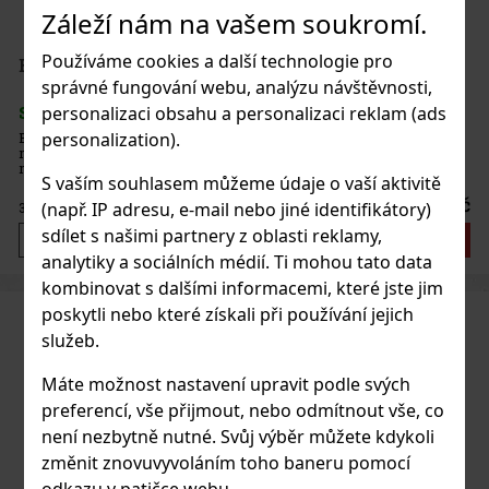
Záleží nám na vašem soukromí.
Používáme cookies a další technologie pro
Emil Bylinný likér 0,2 l 20%
správné fungování webu, analýzu návštěvnosti,
personalizaci obsahu a personalizaci reklam (ads
SKLADEM
(4 ks)
personalization).
Emil Bylinný likér je rakouský bylinný likér vyráběný ze 100%
rakouských surovin a bez umělých aromat. Staví na tradiční
rodinné receptuře, která propojuje alpské byliny, kořeny a koření s
S vaším souhlasem můžeme údaje o vaší aktivitě
poctivým zpracováním. Výsledkem je vyvážený bylinný likér s m
425 Kč
(např. IP adresu, e-mail nebo jiné identifikátory)
351
Kč bez DPH
sdílet s našimi partnery z oblasti reklamy,
Do košíku
analytiky a sociálních médií. Ti mohou tato data
kombinovat s dalšími informacemi, které jste jim
poskytli nebo které získali při používání jejich
služeb.
Máte možnost nastavení upravit podle svých
preferencí, vše přijmout, nebo odmítnout vše, co
není nezbytně nutné. Svůj výběr můžete kdykoli
změnit znovuvyvoláním toho baneru pomocí