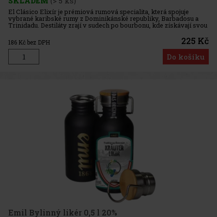
SKLADEM
(> 5 ks)
El Clásico Elixír je prémiová rumová specialita, která spojuje
vybrané karibské rumy z Dominikánské republiky, Barbadosu a
Trinidadu. Destiláty zrají v sudech po bourbonu, kde získávají svou
jemnost, hloubku a bohatý charakter. Výsledná směs je harmo
225 Kč
186
Kč bez DPH
Do košíku
Emil Bylinný likér 0,5 l 20%