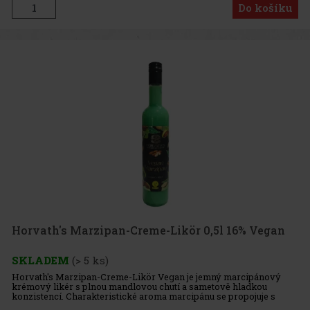
Do košíku
Horvath's Marzipan-Creme-Likör 0,5l 16% Vegan
SKLADEM
(> 5 ks)
Horvath's Marzipan-Creme-Likör Vegan je jemný marcipánový
krémový likér s plnou mandlovou chutí a sametově hladkou
konzistencí. Charakteristické aroma marcipánu se propojuje s
rostlinným krémovým základem a vytváří elegantní, dezertně