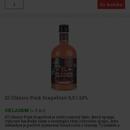
Do košíku
El Clásico Pink Grapefruit 0,5 l 25%
SKLADEM
(> 5 ks)
El Clásico Pink Grapefruit je svěží rumový likér, který spojuje
vybrané karibské rumy s osvěžující chutí růžového grepu. Jeho
základem je pečlivě sestavený blend rumů z Guyany, Trinidadu a
Dominikánské republiky, které zrály v sudech po bourbonu. Výs