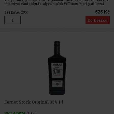
intenzivní vůni a chuti zralých hrušek Williams, které patří mezi
nejoblíbenější odrůdy pro výrobu hruškových desti
525 Kč
434
Kč bez DPH
Do košíku
Fernet Stock Originál 35% 1 l
SKLADEM
(1 ks)