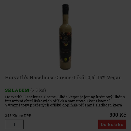
Horvath's Haselnuss-Creme-Likör 0,5l 15% Vegan
SKLADEM
(> 5 ks)
Horvath's Haselnuss-Creme-Likör Vegan je jemný krémový likér s
intenzivní chutí lískových oříšků a sametovou konzistencí.
Výrazné tóny pražených oříšků doplňuje příjemná sladkost, která
vytváří plný, harmonický a dobře vyvážený chuťový profil. Chuťo
300 Kč
248
Kč bez DPH
Do košíku