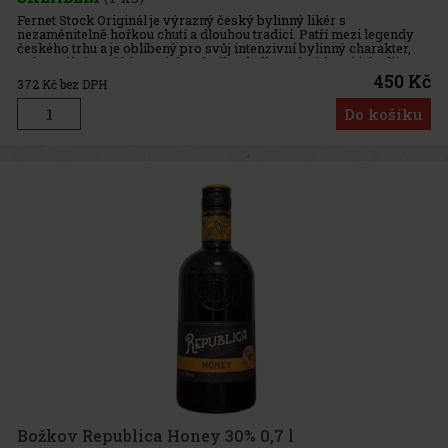
Fernet Stock Originál je výrazný český bylinný likér s
nezaměnitelně hořkou chutí a dlouhou tradicí. Patří mezi legendy
českého trhu a je oblíbený pro svůj intenzivní bylinný charakter,
univerzální použití a typickou hořkosladkou chuť, která jej odli
450 Kč
372
Kč bez DPH
Do košíku
Božkov Republica Honey 30% 0,7 l