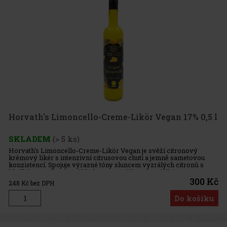
Horvath's Limoncello-Creme-Likör Vegan 17% 0,5 l
SKLADEM
(> 5 ks)
Horvath's Limoncello-Creme-Likör Vegan je svěží citronový
krémový likér s intenzivní citrusovou chutí a jemně sametovou
konzistencí. Spojuje výrazné tóny sluncem vyzrálých citronů s
hladkým rostlinným základem a vytváří moderní likér se
středomořským
300 Kč
248
Kč bez DPH
Do košíku