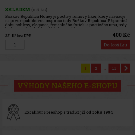
SKLADEM
(> 5 ks)
Božkov Republica Honey je poctivý rumový likér, který navazuje
na prvorepublikovou inspiraci řady Božkov Republica. Připomíná
dobu noblesy, elegance, řemeslného fortelu a poctivého umu, tedy
hodnot, na kterých je celá řada Republica postavena. Degus
400 Kč
331
Kč bez DPH
Do košíku
1
2
...
11
VÝHODY NAŠEHO E-SHOPU
Excalibur Freeshop s tradicí
již od roku 1994