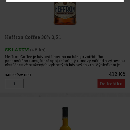
Heffron Coffee 30% 0,5 l
SKLADEM
(> 5 ks)
Heffron Coffee je kávová lihovina na bázi prvotřídního
panamského rumu, která spojuje bohatý rumový základ s výraznou
chutí čerstvě pražených vybraných kávových zrn. Výsledkem je
aromatický nápoj s příjemnou sladkostí, kávovým charakterem a
hřejivým
412 Kč
340
Kč bez DPH
Do košíku