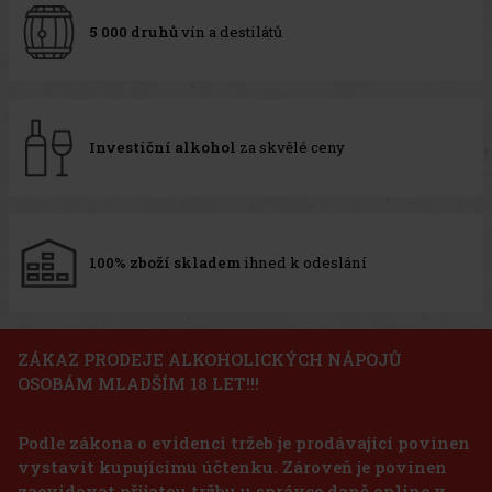
5 000 druhů
vín a destilátů
Investiční alkohol
za skvělé ceny
100% zboží skladem
ihned k odeslání
ZÁKAZ PRODEJE ALKOHOLICKÝCH NÁPOJŮ
OSOBÁM MLADŠÍM 18 LET!!!
Podle zákona o evidenci tržeb je prodávající povinen
vystavit kupujícímu účtenku. Zároveň je povinen
zaevidovat přijatou tržbu u správce daně online v