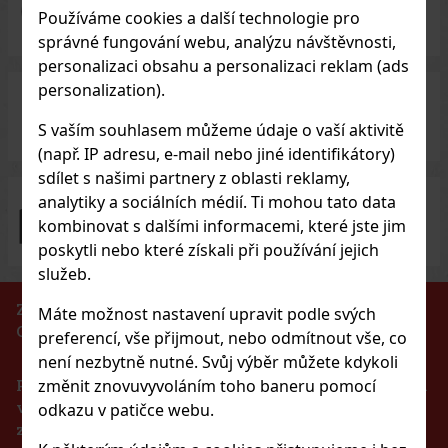
5 000 druhů
vín a destilátů
Používáme cookies a další technologie pro
správné fungování webu, analýzu návštěvnosti,
personalizaci obsahu a personalizaci reklam (ads
personalization).
Investiční alkohol
za skvělé ceny
S vaším souhlasem můžeme údaje o vaší aktivitě
(např. IP adresu, e-mail nebo jiné identifikátory)
sdílet s našimi partnery z oblasti reklamy,
analytiky a sociálních médií. Ti mohou tato data
100% zboží skladem
ihned k odeslání
kombinovat s dalšími informacemi, které jste jim
poskytli nebo které získali při používání jejich
služeb.
ZÁKAZ PRODEJE ALKOHOLICKÝCH NÁPOJŮ
Máte možnost nastavení upravit podle svých
OSOBÁM MLADŠÍM 18 LET!!!
preferencí, vše přijmout, nebo odmítnout vše, co
není nezbytně nutné. Svůj výběr můžete kdykoli
Podle zákona o evidenci tržeb je prodávající povinen
změnit znovuvyvoláním toho baneru pomocí
vystavit kupujícímu účtenku. Zároveň je povinen
odkazu v patičce webu.
zaevidovat přijatou tržbu u správce daně online v