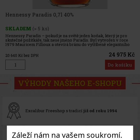
Hennessy Paradis 0,7l 40%
SKLADEM
(> 5 ks)
Hennessy Paradis – pokud je na světě jeden koňak, který je pro
skutečné požitkáře, tak nese jméno Paradis. Byl vytvořen v roce
1979 Mauricem Fillioux a otevírá bránu do vytříbeně elegantního
světa hédonistů. Nese jméno po speciální části Hennessy skl
24 975 Kč
20 640
Kč bez DPH
Do košíku
VÝHODY NAŠEHO E-SHOPU
Excalibur Freeshop s tradicí
již od roku 1994
Záleží nám na vašem soukromí.