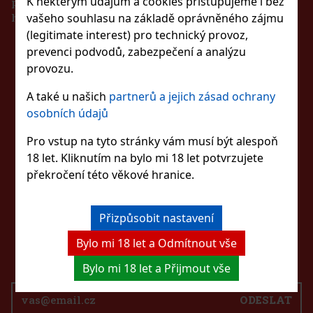
K některým údajům a cookies přistupujeme i bez
případě technického výpadku pak nejpozději do 48
hodin.
vašeho souhlasu na základě oprávněného zájmu
(legitimate interest) pro technický provoz,
prevenci podvodů, zabezpečení a analýzu
ZŮSTAŇTE S NÁMI
provozu.
VE SPOJENÍ
A také u našich
partnerů a jejich zásad ochrany
osobních údajů
Pro vstup na tyto stránky vám musí být alespoň
SLEDUJTE NÁS
18 let. Kliknutím na bylo mi 18 let potvrzujete
překročení této věkové hranice.
KONTAKTUJTE NÁS
Přizpůsobit nastavení
eshop@excaliburshop.com
Bylo mi 18 let a Odmítnout vše
+420 725 900 700
Bylo mi 18 let a Přijmout vše
ODESLAT