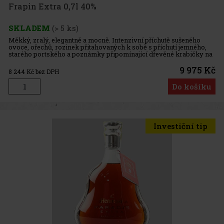
Frapin Extra 0,7l 40%
SKLADEM
(> 5 ks)
Měkký, zralý, elegantně a mocně. Intenzivní příchutě sušeného
ovoce, ořechů, rozinek přitahovaných k sobě s příchutí jemného, ​​
starého portského a poznámky připomínající dřevěné krabičky na
doutníky. Zářivé, tmavě načervenalé zlato. Extrémně měkký a
9 975 Kč
8 244
Kč bez DPH
Do košíku
Investiční tip