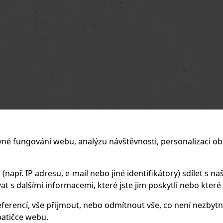
vné fungování webu, analýzu návštěvnosti, personalizaci ob
apř. IP adresu, e-mail nebo jiné identifikátory) sdílet s naš
 s dalšími informacemi, které jste jim poskytli nebo které zí
ferencí, vše přijmout, nebo odmítnout vše, co není nezbytn
atičce webu.