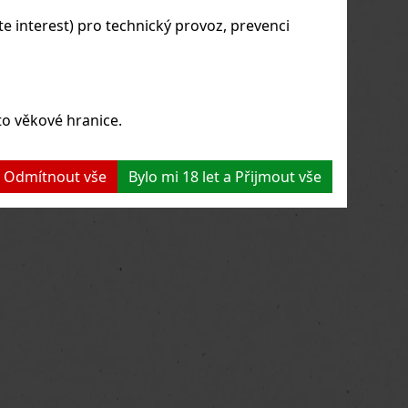
 interest) pro technický provoz, prevenci
to věkové hranice.
 a Odmítnout vše
Bylo mi 18 let a Přijmout vše