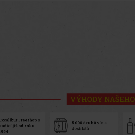
VÝHODY NAŠEHO
Excalibur Freeshop s
5 000 druhů
vín a
tradicí
již od roku
destilátů
1994