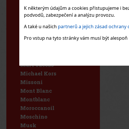
L'Occitane
K některým údajům a cookies přistupujeme i bez
L'Oréal
podvodů, zabezpečení a analýzu provozu.
Lacoste
A také u našich
partnerů a jejich zásad ochrany
Lancaster
Pro vstup na tyto stránky vám musí být alespoň 1
Lancôme
Lattafa
Luxure
Marc Jacobs
Michael Kors
Missoni
Mont Blanc
Montblanc
Moroccanoil
Moschino
Musk