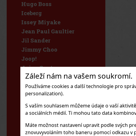
Hugo Boss
Iceberg
Issey Miyake
Jean Paul Gaultier
Jil Sander
Jimmy Choo
Joop!
Juicy Couture
Záleží nám na vašem soukromí.
KIDS World
Karl Lagerfeld
Používáme cookies a další technologie pro sprá
personalization).
Katy
Kenzo
S vaším souhlasem můžeme údaje o vaší aktivitě (n
Khadlaj
a sociálních médií. Ti mohou tato data kombinovat
Kylie Cosmetics
Máte možnost nastavení upravit podle svých pre
Kylie Jenner
znovuvyvoláním toho baneru pomocí odkazu v p