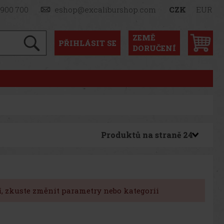
 900 700
eshop@excaliburshop.com
CZK
EUR
ZEMĚ
PŘIHLÁSIT
SE
DORUČENÍ
Produktů na straně
 zkuste změnit parametry nebo kategorii