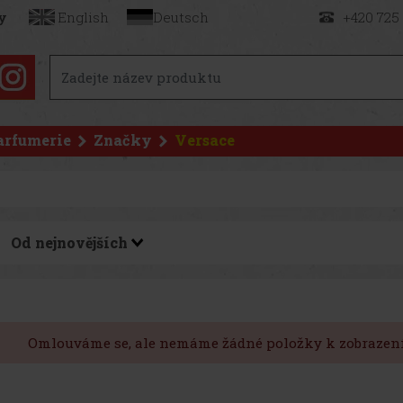
y
English
Deutsch
+420 725
arfumerie
Značky
Versace
Omlouváme se, ale nemáme žádné položky k zobrazení,