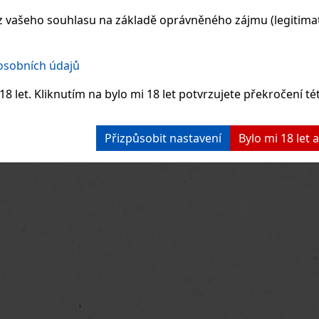
 vašeho souhlasu na základě oprávněného zájmu (legitimate
 osobních údajů
8 let. Kliknutím na bylo mi 18 let potvrzujete překročení té
Přizpůsobit nastavení
Bylo mi 18 let