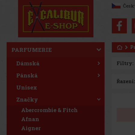
Česk
P
PARFUMERIE
Dámská
Filtry:
Pánská
Řazení:
Unisex
Značky
Abercrombie & Fitch
Afnan
Aigner