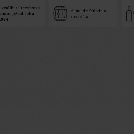
Excalibur Freeshop s
5 000 druhů
vín a
tradicí
již od roku
destilátů
1994