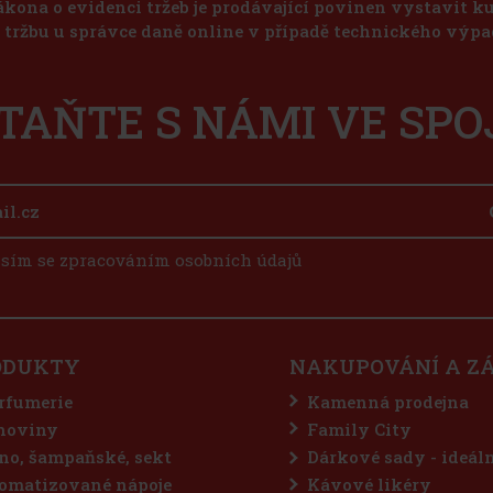
ákona o evidenci tržeb je prodávající povinen vystavit 
u tržbu u správce daně online v případě technického výpa
TAŇTE S NÁMI VE SPO
sím se zpracováním osobních údajů
ODUKTY
NAKUPOVÁNÍ A Z
rfumerie
Kamenná prodejna
hoviny
Family City
no, šampaňské, sekt
Dárkové sady - ideál
omatizované nápoje
Kávové likéry