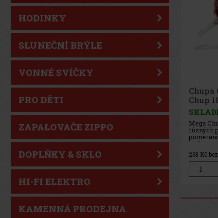
HODINKY
SLUNEČNÍ BRÝLE
VONNÉ SVÍČKY
Chupa 
PRO DĚTI
Chup 1
SKLAD
Mega Chup
ZAPALOVAČE ZIPPO
různých p
pomeranč,
meloun, c
DOPLŇKY & SKLO
268
Kč be
HI-FI ELEKTRO
KAMENNÁ PRODEJNA