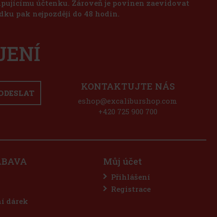
kupujícímu účtenku. Zároveň je povinen zaevidovat
dku pak nejpozději do 48 hodin.
JENÍ
KONTAKTUJTE NÁS
ODESLAT
eshop@excaliburshop.com
+420 725 900 700
ÁBAVA
Můj účet
Přihlášení
Registrace
ní dárek