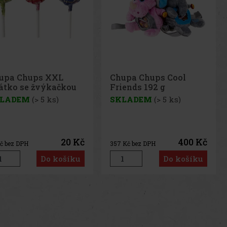
upa Chups XXL
Chupa Chups Cool
zátko se žvýkačkou
Friends 192 g
 g
LADEM
(> 5 ks)
SKLADEM
(> 5 ks)
20 Kč
400 Kč
č bez DPH
357
Kč bez DPH
Do košíku
Do košíku