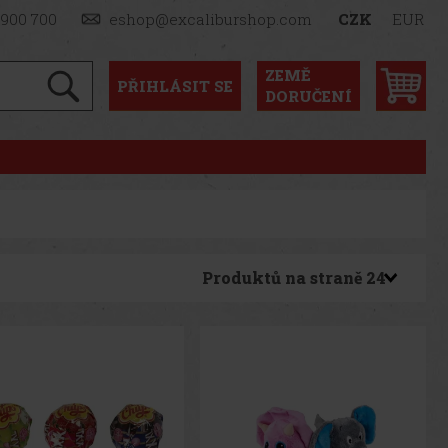
 900 700
eshop@excaliburshop.com
CZK
EUR
ZEMĚ
PŘIHLÁSIT
SE
DORUČENÍ
Produktů na straně