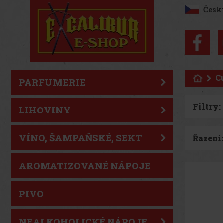
Česk
C
PARFUMERIE
Filtry:
LIHOVINY
VÍNO, ŠAMPAŇSKÉ, SEKT
Řazení:
AROMATIZOVANÉ NÁPOJE
PIVO
NEALKOHOLICKÉ NÁPOJE