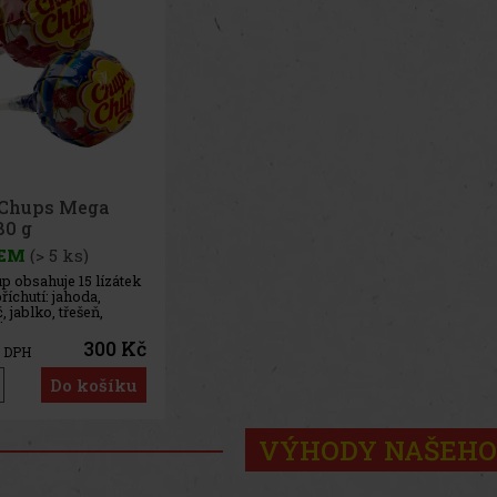
Chups Mega
80 g
EM
(> 5 ks)
 obsahuje 15 lízátek
říchutí: jahoda,
 jablko, třešeň,
itron.
300 Kč
z DPH
Do košíku
VÝHODY NAŠEHO