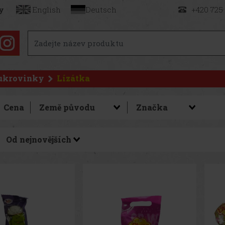
y
English
Deutsch
+420 725
ukrovinky
Lízátka
Cena