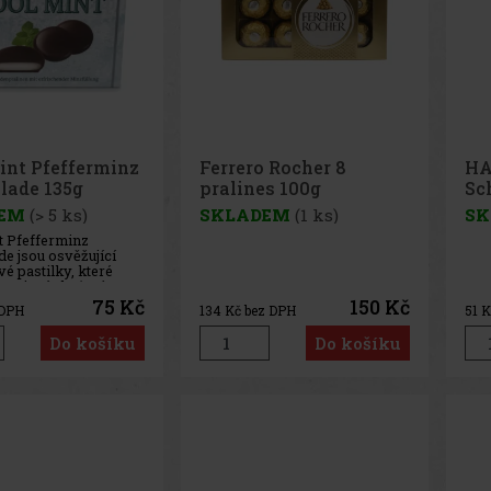
int Pfefferminz
Ferrero Rocher 8
HA
lade 135g
pralines 100g
Sc
He
EM
(> 5 ks)
SKLADEM
(1 ks)
SK
t Pfefferminz
e jsou osvěžující
é pastilky, které
ntenzivní chuť máty
kvalitní hořkou
75 Kč
150 Kč
 DPH
134
Kč bez DPH
51
K
. Uvnitř každého
 ukrývá jemná bílá
Do košíku
Do košíku
 náplň, která
adkost a vytváří
 kontrast