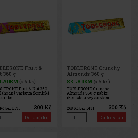
BLERONE Fruit &
TOBLERONE Crunchy
t 360 g
Almonds 360 g
LADEM
(> 5 ks)
SKLADEM
(> 5 ks)
LERONE Fruit & Nut 360
TOBLERONE Crunchy
e lahodná varianta ikonické
Almonds 360 g nabízí
carské
ikonickou švýcarskou
olády Toblerone, která
trojúhelníkovou čokoládu v
juje jemnou mléčnou
nečekaně výrazném pojetí.
300 Kč
300 Kč
Kč bez DPH
268
Kč bez DPH
oládu s rozinkami a
Jemná mléčná čokoláda je zde
rakteristickým medovo-
obohacena o křupavé
Do košíku
Do košíku
dlovým nugátem. Tato
karamelizované mandle se
binace vytváří vyvážený
špetkou soli, které dokonale
trast sladké čokolády,
kontrastují se sladkým
cn
medovo-mand