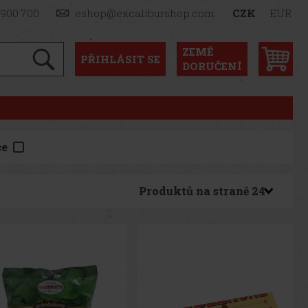
 900 700
eshop@excaliburshop.com
CZK
EUR
ZEMĚ
PŘIHLÁSIT
SE
DORUČENÍ
ce
Produktů na straně