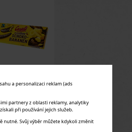
SALI Schoko-
nanen DoubleChoc
sahu a personalizaci reklam (ads
0 g
LADEM
(> 5 ks)
ALI Schoko-Bananen
bleChoc 300 g jsou
imi partnery z oblasti reklamy, analytiky
něným snem pro všechny
ovníky čokolády. Tato
skali při používání jejich služeb.
ianta ikonických
95 Kč
č bez DPH
oládových banánů od
čky Casali přináší
ě nutné. Svůj výběr můžete kdykoli změnit
Do košíku
jnásobný čokoládový
itek v každém soustu.
itř se ukrývá jemný