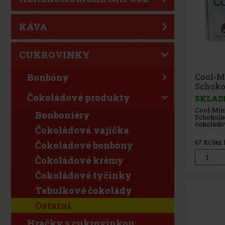
KÁVA
CUKROVINKY
Cool-M
Bonbóny
Schoko
Čokoládové produkty
SKLAD
Cool-Min
Bonboniéry
Schokolad
čokoládov
Čokoládová vajíčka
spojují i
peprné s 
67
Kč bez
Čokoládové bonbóny
čokoládou
kousku se
Čokoládové krémy
fondánová
dodává sl
dokonalý
Čokoládové tyčinky
Tabulkové čokolády
Ostatní
Hračky s cukrovinkou