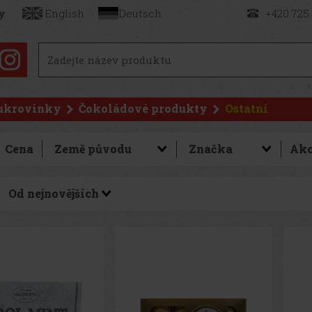
y
English
Deutsch
+420 725
ukrovinky
Čokoládové produkty
Ostatní
Cena
Ak