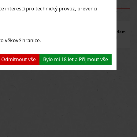
ánový krém dopl
 E-SHOPU
 interest) pro technický provoz, prevenci
Investiční alkohol
100% zboží skladem
za skvělé ceny
ihned k odeslání
to věkové hranice.
 a Odmítnout vše
Bylo mi 18 let a Přijmout vše