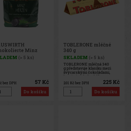
USWIRTH
TOBLERONE mléčné
hokolierte Minz
340 g
rzen 200g
LADEM
(> 5 ks)
SKLADEM
(> 5 ks)
TOBLERONE mléčná 340
g představuje klasiku mezi
švýcarskými čokoládami,
která si získala oblibu po
celém světě. Spojuje jemnou
57 Kč
225 Kč
č bez DPH
201
Kč bez DPH
mléčnou čokoládu s
charakteristickým medovo-
Do košíku
Do košíku
mandlovým nugátem, jenž
dodává každému kousku
nezaměnitelnou chuť i lehce
křupa