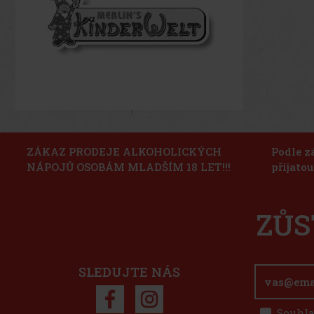
ZÁKAZ PRODEJE ALKOHOLICKÝCH
Podle z
NÁPOJŮ OSOBÁM MLADŠÍM 18 LET!!!
přijato
ZŮS
SLEDUJTE NÁS
Souhla