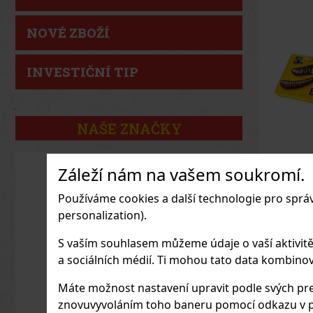
NOVÉ ZBOŽÍ
INVESTIČNÍ TIP
NAŠE ZNAČKY
Záleží nám na vašem soukromí.
Casali
300 g
Používáme cookies a další technologie pro sprá
SKLAD
personalization).
Casali S
přinášejí
S vaším souhlasem můžeme údaje o vaší aktivitě (n
jemné ban
kvalitní 
a sociálních médií. Ti mohou tato data kombinovat
praktické
85
Kč bez
Tato oblí
značky Ca
Máte možnost nastavení upravit podle svých pre
jednoduc
vyladěném
znovuvyvoláním toho baneru pomocí odkazu v p
získal fa