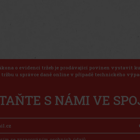
ákona o evidenci tržeb je prodávající povinen vystavit 
u tržbu u správce daně online v případě technického výpa
TAŇTE S NÁMI VE SPO
sím se zpracováním osobních údajů