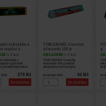
ight čokoláda s
TOBLERONE Crunchy
TO
u náplní s
Almonds 100 g
g
tí pomeranče
EM
(> 5 ks)
SKLADEM
(> 5 ks)
SK
ht čokoláda s
TOBLERONE Crunchy
TOB
áplní s příchutí
Almonds 100 g nabízí
ele
 přináší klasickou
ikonickou švýcarskou
švý
i jemné hořké
trojúhelníkovou čokoládu v
čok
a osvěžující mátové
nečekaně výrazném pojetí.
int
275 Kč
62 Kč
z DPH
55
Kč bez DPH
55
K
nové variaci s
Jemná mléčná čokoláda je zde
čok
 pomeranče. Tenké
obohacena o křupavé
man
Do košíku
Do košíku
é plátky ukrývají
karamelizované mandle se
Výs
émovou náplň, která
špetkou soli, které dokonale
kom
hladivo
kontrastují se
sla
sladkým medovo-mand
leh