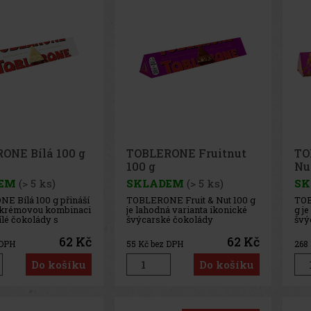
ONE Bílá 100 g
TOBLERONE Fruitnut
TO
100 g
Nu
EM
(> 5 ks)
SKLADEM
(> 5 ks)
SK
E Bílá 100 g přináší
TOBLERONE Fruit & Nut 100 g
TOB
 krémovou kombinaci
je lahodná varianta ikonické
g j
ílé čokolády s
švýcarské čokolády
švý
m medovo-
Toblerone, která spojuje
čok
m nugátem. Typický
jemnou mléčnou čokoládu s
spo
62 Kč
62 Kč
 DPH
55
Kč bez DPH
268
íkový tvar a křupavé
rozinkami a charakteristickým
čok
gátu dodávají této
medovo-mandlovým nugátem.
cha
Do košíku
Do košíku
nezaměnitelný
Tato kombinace vytváří
man
r a harmonickou
vyvážený kontrast sladké
kom
 kterou oc
čokolády, ovocn
kon
ovo