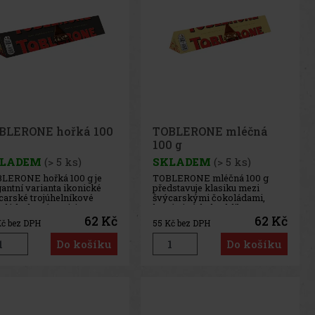
BLERONE hořká 100
TOBLERONE mléčná
100 g
LADEM
(> 5 ks)
SKLADEM
(> 5 ks)
LERONE hořká 100 g je
TOBLERONE mléčná 100 g
gantní varianta ikonické
představuje klasiku mezi
carské trojúhelníkové
švýcarskými čokoládami,
olády, která spojuje
která si získala oblibu po
enzivní chuť tmavé
celém světě. Spojuje jemnou
62 Kč
62 Kč
č bez DPH
55
Kč bez DPH
olády s typickým medovo-
mléčnou čokoládu s
dlovým nugátem.
charakteristickým medovo-
Do košíku
Do košíku
ledkem je vyvážená
mandlovým nugátem, jenž
binace jemné hořkosti,
dodává každému kousku
dkých medových tónů a
nezaměnitelnou chuť i lehce
ce k
křupa