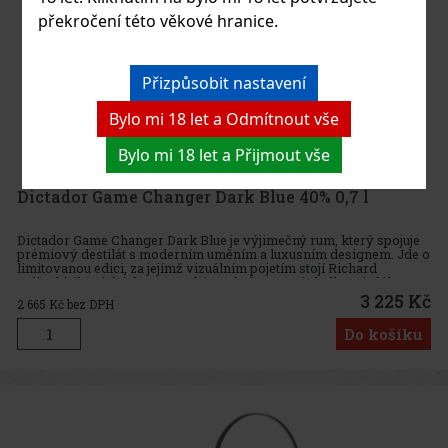
překročení této věkové hranice.
Přizpůsobit nastavení
Bylo mi 18 let a Odmítnout vše
Bylo mi 18 let a Přijmout vše
Dictador Game Changer Dark Blue 40% 0,7 l
Dictador Game Changer Dark Blue je výjimečný rum, který spojuje
prémiový destilát s moderním uměním a luxusním designem. Jde o
limitovanou edici, za jejímž vizuálním pojetím stojí Richard
Orlinski, ikonický francouzský sochař a DJ. Výsledkem je láhev
3 225 Kč
2 665
Kč bez DPH
Do košíku