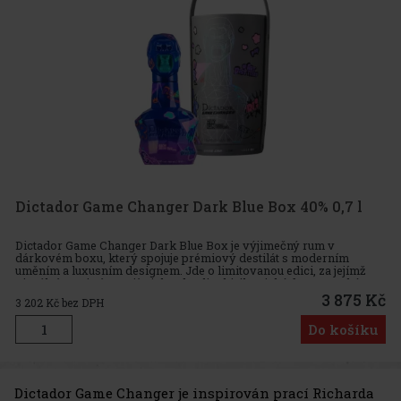
Dictador Game Changer Dark Blue Box 40% 0,7 l
Dictador Game Changer Dark Blue Box je výjimečný rum v
dárkovém boxu, který spojuje prémiový destilát s moderním
uměním a luxusním designem. Jde o limitovanou edici, za jejímž
vizuálním pojetím stojí Richard Orlinski, ikonický francouzský
sochař a DJ
3 875 Kč
3 202
Kč bez DPH
Do košíku
Dictador Game Changer je inspirován prací Richarda