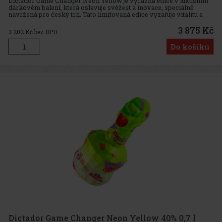
Dictador Game Changer Neon Yellow je výrazná edice v luxusním
dárkovém balení, která oslavuje svěžest a inovace, speciálně
navržená pro český trh. Tato limitovaná edice vyzařuje vitalitu a
optimismus svou neonově žlutou barvou, která symbolizuje odvá
3 875 Kč
3 202
Kč bez DPH
Do košíku
Dictador Game Changer Neon Yellow 40% 0,7 l