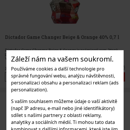
Dictador Game Changer Beige & Orange 40% 0,7 l
Dictador Game Changer Beige & Orange je prémiový rum, který
propojuje svět luxusních destilátů s moderním uměním. Tato
Záleží nám na vašem soukromí.
výrazná edice vznikla ve spolupráci s francouzským
umělcem Richardem Orlinskim, jehož rukopis se promítá do
ikonické lahve Dict
3 225 Kč
Používáme cookies a další technologie pro
2 665
Kč bez DPH
správné fungování webu, analýzu návštěvnosti,
Do košíku
personalizaci obsahu a personalizaci reklam (ads
personalization).
S vaším souhlasem můžeme údaje o vaší aktivitě
(např. IP adresu, e-mail nebo jiné identifikátory)
sdílet s našimi partnery z oblasti reklamy,
analytiky a sociálních médií. Ti mohou tato data
kombinovat s dalšími informacemi, které jste jim