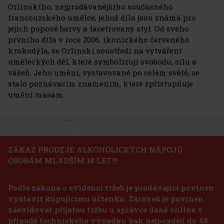
Orlinskiho, nejprodávanějšího současného
francouzského umělce, jehož díla jsou známá pro
jejich popové barvy a facetrovaný styl. Od svého
prvního díla v roce 2006, ikonického červeného
krokodýla, se Orlinski soustředí na vytváření
uměleckých děl, které symbolizují svobodu, sílu a
vášeň. Jeho umění, vystavované po celém světě, se
stalo poznávacím znamením, které zpřístupňuje
umění masám.
ZÁKAZ PRODEJE ALKOHOLICKÝCH NÁPOJŮ
OSOBÁM MLADŠÍM 18 LET!!!
Podle zákona o evidenci tržeb je prodávající povinen
vystavit kupujícímu účtenku. Zároveň je povinen
zaevidovat přijatou tržbu u správce daně online v
případě technického výpadku pak nejpozději do 48