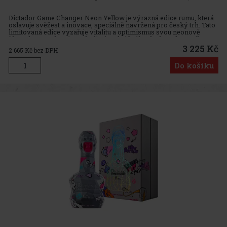
Dictador Game Changer Neon Yellow je výrazná edice rumu, která
oslavuje svěžest a inovace, speciálně navržená pro český trh. Tato
limitovaná edice vyzařuje vitalitu a optimismus svou neonově
žlutou barvou, která symbolizuje odvážného ducha a dynamiku
3 225 Kč
2 665
Kč bez DPH
Do košíku