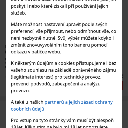
poskytli nebo které získali při používání jejich
služeb.
Máte možnost nastavení upravit podle svých
preferencí, vše přijmout, nebo odmítnout vše, co
není nezbytně nutné. Svůj výběr můžete kdykoli
změnit znovuvyvoláním toho baneru pomocí
Dictador Game Changer Beige & Orange Box 40%
odkazu v patičce webu.
0,7 l
Dictador Game Changer Beige & Orange Box je prémiový rum v
K některým údajům a cookies přistupujeme i bez
dárkovém boxu, který propojuje svět luxusních destilátů s
moderním uměním. Tato výrazná edice vznikla ve spolupráci s
vašeho souhlasu na základě oprávněného zájmu
francouzským umělcem Richardem Orlinskim, jehož rukopis se
promítá do
3 875 Kč
(legitimate interest) pro technický provoz,
3 202
Kč bez DPH
prevenci podvodů, zabezpečení a analýzu
Do košíku
provozu.
A také u našich
partnerů a jejich zásad ochrany
osobních údajů
Pro vstup na tyto stránky vám musí být alespoň
18 let. Kliknutím na bylo mi 18 let potvrzujete