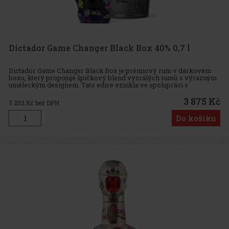
Dictador Game Changer Black Box 40% 0,7 l
Dictador Game Changer Black Box je prémiový rum v dárkovém
boxu, který propojuje špičkový blend vyzrálých rumů s výrazným
uměleckým designem. Tato edice vznikla ve spolupráci s
francouzským umělcem Richardem Orlinskim, jehož rukopis se
promítá do iko
3 875 Kč
3 202
Kč bez DPH
Do košíku