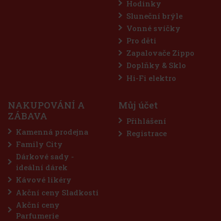
Hodinky
Sluneční brýle
Vonné svíčky
Pro děti
Zapalovače Zippo
Doplňky & Sklo
DABLE FRIENDS, WONDER WOMAN
Hi-Fi elektro
NAKUPOVÁNÍ A
Můj účet
ZÁBAVA
Přihlášení
Kamenná prodejna
Registrace
75 Kč
Family City
Do košíku
Dárkové sady -
ideální dárek
Kávové likéry
Akční ceny Sladkosti
Akční ceny
Parfumerie