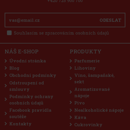
+420 725 900 700
ODESLAT
Souhlasím se zpracováním osobních údajů
 TOILETBAG MINNIE
NÁŠ E-SHOP
PRODUKTY
Úvodní stránka
Parfumerie
Blog
Lihoviny
Obchodní podmínky
Víno, šampaňské,
200 Kč
sekt
Odstroupení od
Do košíku
smlouvy
Aromatizované
nápoje
Podmínky ochrany
osobních údajů
Pivo
Sleva: 25%
Facebook pravidla
Nealkoholické nápoje
Akce
soutěže
Káva
Kontakty
Cukrovinky