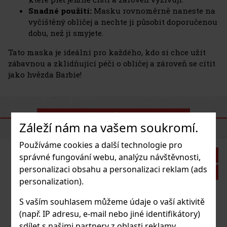
Snadné použití:
Masku rovnoměrně naneste na
vyčištěný obličej a nechte ji působit doporučenou
dobu, než ji smyjete.
Tato maska je ideální pro každého, kdo si chce užít
zábavnou a zklidňující péči o obličej a zároveň se cítit
jako hvězda Barbie!
DOPORUČENÉ PRODUKTY
Záleží nám na vašem soukromí.
Používáme cookies a další technologie pro
Sleva: 27%
správné fungování webu, analýzu návštěvnosti,
personalizaci obsahu a personalizaci reklam (ads
Akce
personalization).
S vaším souhlasem můžeme údaje o vaší aktivitě
(např. IP adresu, e-mail nebo jiné identifikátory)
sdílet s našimi partnery z oblasti reklamy,