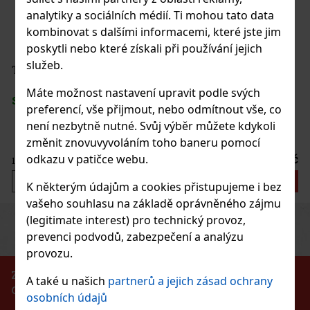
analytiky a sociálních médií. Ti mohou tato data
kombinovat s dalšími informacemi, které jste jim
poskytli nebo které získali při používání jejich
služeb.
 TOILETBAG LOONEY TUNES
Máte možnost nastavení upravit podle svých
s)
preferencí, vše přijmout, nebo odmítnout vše, co
není nezbytně nutné. Svůj výběr můžete kdykoli
změnit znovuvyvoláním toho baneru pomocí
200 Kč
odkazu v patičce webu.
Do košíku
K některým údajům a cookies přistupujeme i bez
vašeho souhlasu na základě oprávněného zájmu
(legitimate interest) pro technický provoz,
Previous
Next
Sleva: 27%
prevenci podvodů, zabezpečení a analýzu
Akce
provozu.
ZÁKAZ PRODEJE ALKOHOLICKÝCH NÁPOJŮ
A také u našich
partnerů a jejich zásad ochrany
OSOBÁM MLADŠÍM 18 LET!!!
osobních údajů