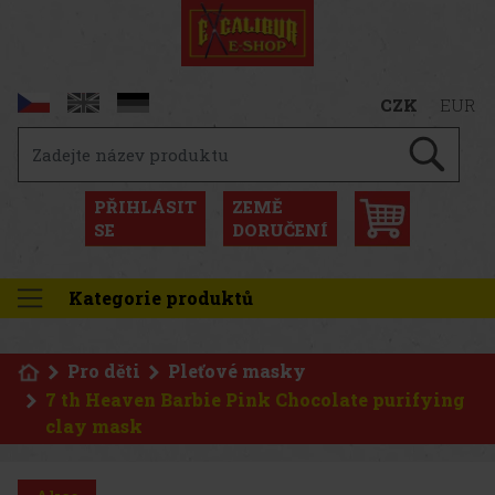
CZK
EUR
PŘIHLÁSIT
ZEMĚ
SE
DORUČENÍ
Kategorie produktů
Pro děti
Pleťové masky
7 th Heaven Barbie Pink Chocolate purifying
clay mask