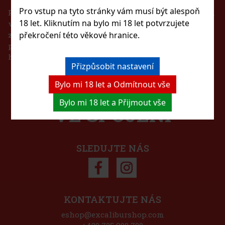
Pro vstup na tyto stránky vám musí být alespoň
Podle zákona o evidenci tržeb je prodávající povinen
18 let. Kliknutím na bylo mi 18 let potvrzujete
vystavit kupujícímu účtenku. Zároveň je povinen
zaevidovat přijatou tržbu u správce daně online v
překročení této věkové hranice.
případě technického výpadku pak nejpozději do 48
hodin.
TOILETBAG DISNEY 1 01
Přizpůsobit nastavení
ZŮSTAŇTE S NÁMI
)
Bylo mi 18 let a Odmítnout vše
Bylo mi 18 let a Přijmout vše
VE SPOJENÍ
200 Kč
Do košíku
SLEDUJTE NÁS
Sleva: 27%
Akce
KONTAKTUJTE NÁS
eshop@excaliburshop.com