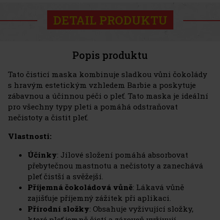
DETAIL PRODUKTU
Popis produktu
Tato čisticí maska kombinuje sladkou vůni čokolády
s hravým estetickým vzhledem Barbie a poskytuje
zábavnou a účinnou péči o pleť. Tato maska je ideální
pro všechny typy pleti a pomáhá odstraňovat
nečistoty a čistit pleť.
Vlastnosti:
Účinky
: Jílové složení pomáhá absorbovat
přebytečnou mastnotu a nečistoty a zanechává
pleť čistší a svěžejší.
Příjemná čokoládová vůně
: Lákavá vůně
zajišťuje příjemný zážitek při aplikaci.
Přírodní složky
: Obsahuje vyživující složky,
které pleť jemně čistí a zároveň vyživují.