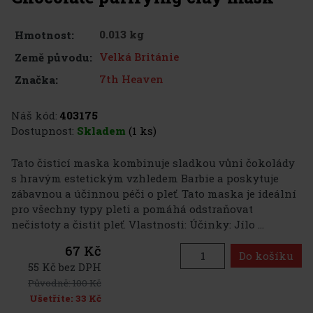
0.013 kg
Hmotnost:
Velká Británie
Země původu:
7th Heaven
Značka:
Náš kód:
403175
Dostupnost:
Skladem
(1 ks)
Tato čisticí maska kombinuje sladkou vůni čokolády
s hravým estetickým vzhledem Barbie a poskytuje
zábavnou a účinnou péči o pleť. Tato maska je ideální
pro všechny typy pleti a pomáhá odstraňovat
nečistoty a čistit pleť. Vlastnosti: Účinky: Jílo ...
67 Kč
Do košíku
55 Kč bez DPH
Původně:
100 Kč
Ušetříte:
33 Kč