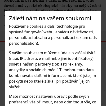
obchodním partnerům a dalším generacím. Z toho
důvodu má vysoké ekologické nároky na celý výrobní
řetězec – od surovin přes výrobce a dodavatele až po
balení a prodej.
Záleží nám na vašem soukromí.
Adresa výrobce
: A Clean Spirit
Používáme cookies a další technologie pro
správné fungování webu, analýzu návštěvnosti,
personalizaci obsahu a personalizaci reklam (ads
PODOBNÉ PRODUKTY
personalization).
S vaším souhlasem můžeme údaje o vaší aktivitě
(např. IP adresu, e-mail nebo jiné identifikátory)
Novinka
sdílet s našimi partnery z oblasti reklamy,
analytiky a sociálních médií. Ti mohou tato data
kombinovat s dalšími informacemi, které jste jim
poskytli nebo které získali při používání jejich
služeb.
Máte možnost nastavení upravit podle svých
preferencí, vše přijmout, nebo odmítnout vše, co