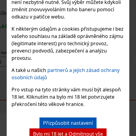
není nezbytně nutné. Svůj výběr můžete kdykoli
změnit znovuvyvoláním toho baneru pomocí
Nativo Autentico Salvaje 0,7 l 40% Tube
odkazu v patičce webu.
SKLADEM
(> 5 ks)
K některým údajům a cookies přistupujeme i bez
vašeho souhlasu na základě oprávněného zájmu
(legitimate interest) pro technický provoz,
prevenci podvodů, zabezpečení a analýzu
825 Kč
682
Kč bez DPH
provozu.
Do košíku
A také u našich
partnerů a jejich zásad ochrany
osobních údajů
Previous
Next
Pro vstup na tyto stránky vám musí být alespoň
18 let. Kliknutím na bylo mi 18 let potvrzujete
DOPORUČENÉ PRODUKTY
překročení této věkové hranice.
Sleva: 13%
Přizpůsobit nastavení
Akce
Bylo mi 18 let a Odmítnout vše