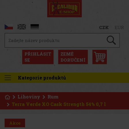
CZK
EUR
PŘIHLÁSIT
ZEMĚ
SE
DORUČENÍ
Kategorie produktů
Lihoviny
Rum
Terra Verde XO Cask Strength 54% 0,7 l
Akce