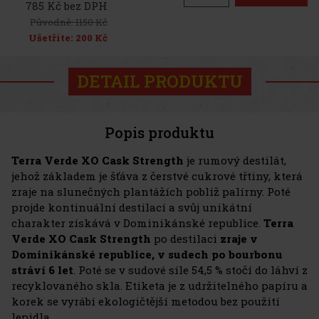
785 Kč bez DPH
Původně:
1150 Kč
Ušetříte:
200 Kč
DETAIL PRODUKTU
Popis produktu
Terra Verde XO Cask Strength
je rumový destilát,
jehož základem je šťáva z čerstvé cukrové třtiny, která
zraje na slunečných plantážích poblíž palírny. Poté
projde kontinuální destilací a svůj unikátní
charakter získává v Dominikánské republice.
Terra
Verde XO Cask Strength
po destilaci
zraje v
Dominikánské republice, v sudech po bourbonu
stráví 6 let
. Poté se v sudové síle 54,5 % stočí do láhví z
recyklovaného skla. Etiketa je z udržitelného papíru a
korek se vyrábí ekologičtější metodou bez použití
lepidla.