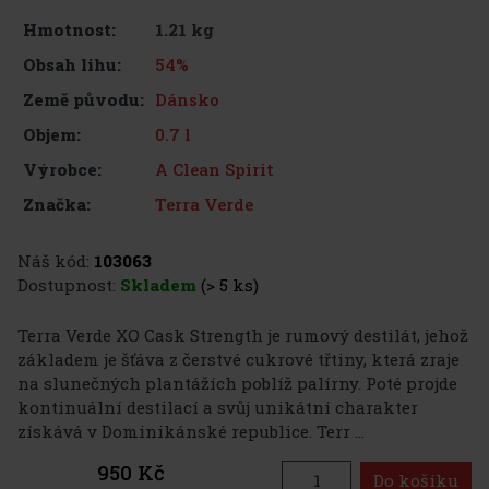
1.21 kg
Hmotnost:
54%
Obsah lihu:
Dánsko
Země původu:
0.7 l
Objem:
A Clean Spirit
Výrobce:
Terra Verde
Značka:
Náš kód:
103063
Dostupnost:
Skladem
(> 5 ks)
Terra Verde XO Cask Strength je rumový destilát, jehož
základem je šťáva z čerstvé cukrové třtiny, která zraje
na slunečných plantážích poblíž palírny. Poté projde
kontinuální destilací a svůj unikátní charakter
získává v Dominikánské republice. Terr ...
950 Kč
Do košíku