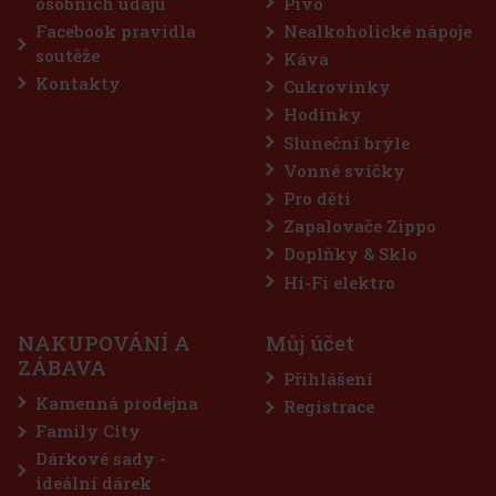
osobních údajů
Pivo
Sleva: 19%
Facebook pravidla
Nealkoholické nápoje
Akce
soutěže
Káva
Kontakty
Cukrovinky
Hodinky
Sluneční brýle
Vonné svíčky
Pro děti
Zapalovače Zippo
Doplňky & Sklo
Horvath's čoko-třešňový krémový likér 15% 0,7 l
Hi-Fi elektro
SKLADEM
(> 5 ks)
NAKUPOVÁNÍ A
Můj účet
Horvath's Čokoládovo-třešňový krémový likér je jemný krémový
ZÁBAVA
likér, který spojuje lahodnou čokoládu s ovocným tónem třešní.
Přihlášení
Výsledkem je sladký, hebký a příjemně dezertní nápoj, který potěší
všechny milovníky krémových likérů a výraznějších sladkých
Kamenná prodejna
Registrace
262 Kč
217
Kč bez DPH
Family City
Do košíku
Dárkové sady -
ideální dárek