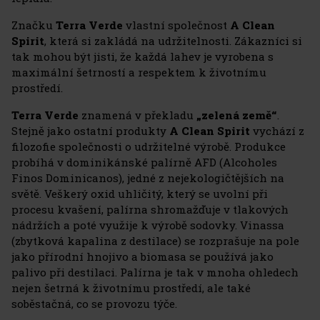
Značku
Terra Verde
vlastní společnost
A Clean
Spirit
, která si zakládá na udržitelnosti. Zákazníci si
tak mohou být jisti, že každá lahev je vyrobena s
maximální šetrností a respektem k životnímu
prostředí.
Terra Verde
znamená v překladu
„zelená země“
.
Stejně jako ostatní produkty
A Clean Spirit
vychází z
filozofie společnosti o udržitelné výrobě. Produkce
probíhá v dominikánské palírně AFD (Alcoholes
Finos Dominicanos), jedné z nejekologičtějších na
světě. Veškerý oxid uhličitý, který se uvolní při
procesu kvašení, palírna shromažďuje v tlakových
nádržích a poté využije k výrobě sodovky. Vinassa
(zbytková kapalina z destilace) se rozprašuje na pole
jako přírodní hnojivo a biomasa se používá jako
palivo při destilaci. Palírna je tak v mnoha ohledech
nejen šetrná k životnímu prostředí, ale také
soběstačná, co se provozu týče.