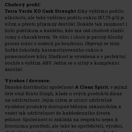
Chuťový profil:
Terra Verde XO Cask Strenght
díky vyššímu podílu
alkoholu, ale také vyššímu podílu cukru (87,75 g/l) je
silný, a přesto příjemný destilát. Dokáže tak zaujmout i
širší publikum a každého, kdo má rád chuťově sladší
rumy s charakterem. Ve vůni i chuti je patrný dlouhý
proces zrání v sudech po bourbonu. Objevují se tóny
hořké čokolády, karamelizovaného cukru a
pomerančové kůry. Sladkost je vyvážená a v perfektní
souhře s vyšším ABV. Jedná se o silný a komplexní
destilát.
Výrobce / dovozce:
Dánská distribuční společnost
A Clean Spirit
, v jejímž
čele stojí Bintu Singh, klade u svých produktů důraz
na udržitelnost. Jejím cílem je učinit udržitelně
vyráběné produkty dostupné běžným zákazníkům a
vnést tak udržitelnost do každodenního života
jedince. Společnost si zakládá na respektu nejen k
životnímu prostředí, ale také ke spotřebiteli, výrobci,