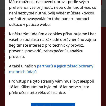
Máte možnost nastavení upravit podle svých
Do košíku
preferencí, vše přijmout, nebo odmítnout vše, co
není nezbytně nutné. Svůj výběr můžete kdykoli
Previous
Next
Sleva: 13%
změnit znovuvyvoláním toho baneru pomocí
odkazu v patičce webu.
Akce
ZÁKAZ PRODEJE ALKOHOLICKÝCH NÁPOJŮ
K některým údajům a cookies přistupujeme i bez
OSOBÁM MLADŠÍM 18 LET!!!
vašeho souhlasu na základě oprávněného zájmu
(legitimate interest) pro technický provoz,
prevenci podvodů, zabezpečení a analýzu
Podle zákona o evidenci tržeb je prodávající povinen
Neubauer Roesler 12,5% obj. 0,75 l
provozu.
vystavit kupujícímu účtenku. Zároveň je povinen
zaevidovat přijatou tržbu u správce daně online v
A také u našich
partnerů a jejich zásad ochrany
SKLADEM
(> 5 ks)
případě technického výpadku pak nejpozději do 48
osobních údajů
hodin.
HAYA Neuburské pozdravy 2023 0,75 l
Pro vstup na tyto stránky vám musí být alespoň
ZŮSTAŇTE S NÁMI
SKLADEM
(> 5 ks)
237 Kč
18 let. Kliknutím na bylo mi 18 let potvrzujete
196
Kč bez DPH
HAYA Neuburské pozdravy 2023 z řady Pozdravy z národního
překročení této věkové hranice.
arku je bílé víno ze Znojemské podoblasti (Morava), které zaujme
Do košíku
VE SPOJENÍ
oncentrovanou barvou se zlatožlutými odlesky a krásně čistým
drůdovým projevem. Ve vůni i chuti se objevují tóny citrusů, žl
175 Kč
45
Kč bez DPH