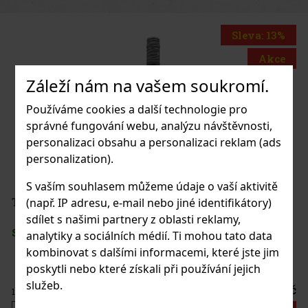
Sleva: 13%
Akce
Záleží nám na vašem soukromí.
Používáme cookies a další technologie pro
správné fungování webu, analýzu návštěvnosti,
personalizaci obsahu a personalizaci reklam (ads
Bannert Blauer Zweigelt Reserve 13,5% obj. 1,5 l
personalization).
SKLADEM
(1 ks)
S vaším souhlasem můžeme údaje o vaší aktivitě
HAYA Veltlínské zelené 2025 12,5% 0,75 l
(např. IP adresu, e-mail nebo jiné identifikátory)
sdílet s našimi partnery z oblasti reklamy,
SKLADEM
(4 ks)
analytiky a sociálních médií. Ti mohou tato data
550 Kč
455
Kč bez DPH
kombinovat s dalšími informacemi, které jste jim
Do košíku
poskytli nebo které získali při používání jejich
služeb.
175 Kč
45
Kč bez DPH