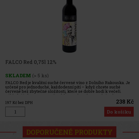
FALCO Red 0,75l 12%
SKLADEM
(> 5 ks)
FALCO Red je kvalitní suché červené víno z Dolního Rakouska. Je
určené pro jednoduché, každodenní pití – když chcete suché
červené bez zbytečné složitosti, které se dobře hodí k večeři.
Základní informace: Země / oblast: Rakousko – Dolní Rakous
238 Kč
197
Kč bez DPH
Do košíku
DOPORUČENÉ PRODUKTY