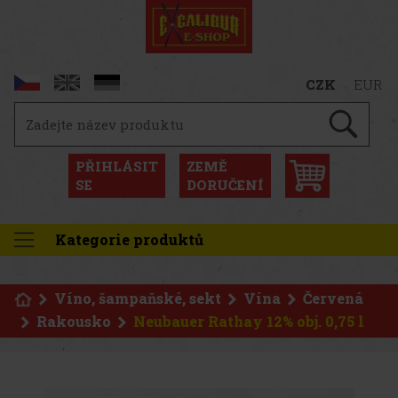
CZK
EUR
PŘIHLÁSIT
ZEMĚ
SE
DORUČENÍ
Kategorie produktů
Víno, šampaňské, sekt
Vína
Červená
Rakousko
Neubauer Rathay 12% obj. 0,75 l