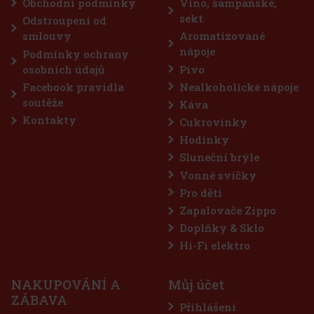
Obchodní podmínky
Víno, šampaňské,
ůsobí
250 Kč
07
Kč bez DPH
sekt
Odstroupení od
Do košíku
smlouvy
Aromatizované
nápoje
Podmínky ochrany
osobních údajů
Pivo
Sleva: 9%
Facebook pravidla
Nealkoholické nápoje
Akce
soutěže
Káva
Kontakty
Cukrovinky
Hodinky
Sluneční brýle
Vonné svíčky
Pro děti
Zapalovače Zippo
Doplňky & Sklo
HAYA Sauvignon 2023 VOC 12,5% 0,75 l
Hi-Fi elektro
SKLADEM
(4 ks)
NAKUPOVÁNÍ A
Můj účet
HAYA Sauvignon 2023 v kategorii VOC (víno originální
ZÁBAVA
ertifikace) je suché bílé víno ze Znojemské podoblasti, které
Přihlášení
aujme už na pohled jemnější žlutou barvou se zlatavými odlesky.