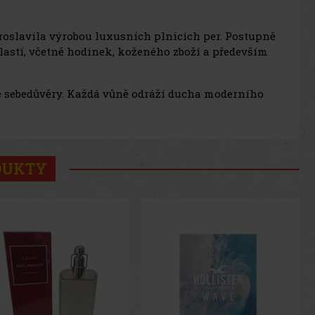
roslavila výrobou luxusních plnicích per. Postupně
blastí, včetně hodinek, koženého zboží a především
 sebedůvěry. Každá vůně odráží ducha moderního
DUKTY