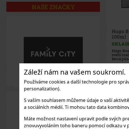
NAŠE ZNAČKY
Iceber
Flow E
SKLAD
Iceberg C
moderní p
vytvořená
nebojí jít
ztělesňuj
587
Kč be
Záleží nám na vašem soukromí.
touhu měn
pravidla.
kontrastn
Používáme cookies a další technologie pro sprá
ideální pro
personalization).
S vaším souhlasem můžeme údaje o vaší aktivitě (n
a sociálních médií. Ti mohou tato data kombinovat
Máte možnost nastavení upravit podle svých pre
znovuvyvoláním toho baneru pomocí odkazu v p