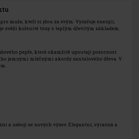
ktu
pro muže, kteří si jdou za svým. Vyzařuje energii,
je svěží kořenité tóny s teplým dřevitým základem.
růžového pepře, které okamžitě upoutají pozornost.
ného jemnými mléčnými akordy santalového dřeva. V
em.
ózní a nebojí se nových výzev. Elegantní, výrazná a