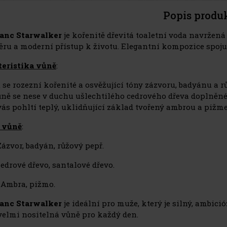
Popis produ
anc Starwalker
je kořenitě dřevitá toaletní voda navržená 
ěru a moderní přístup k životu. Elegantní kompozice spoju
eristika vůně
:
 se rozezní kořenité a osvěžující tóny zázvoru, badyánu a 
ůně se nese v duchu ušlechtilého cedrového dřeva doplně
vás pohltí teplý, uklidňující základ tvořený ambrou a pižm
 vůně
:
 Zázvor, badyán, růžový pepř.
Cedrové dřevo, santalové dřevo.
: Ambra, pižmo.
anc Starwalker
je ideální pro muže, který je silný, ambici
velmi nositelná vůně pro každý den.