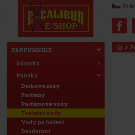
Česk
P
PARFUMERIE
Dámská
Pánská
Dárkové sady
Parfémy
Parfémové vody
Toaletní vody
Vody po holení
Deodorant