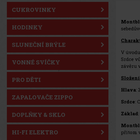
CUKROVINKY
Montbl
HODINKY
sebedův
Charakt
SLUNEČNÍ BRÝLE
V úvodu
Srdce v
VONNÉ SVÍČKY
závěru 
Složení
PRO DĚTI
Hlava
:
ZAPALOVAČE ZIPPO
Srdce
: 
Základ
DOPLŇKY & SKLO
Montbl
HI-FI ELEKTRO
přitom 