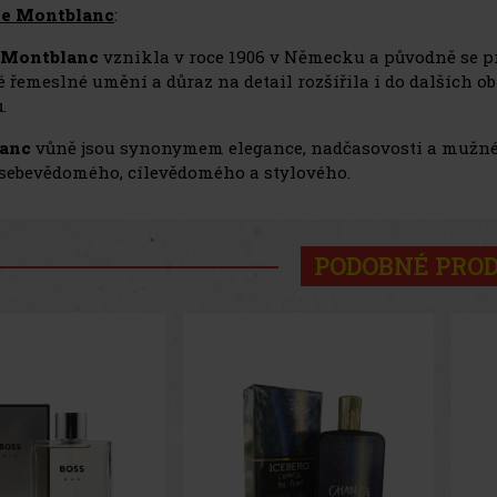
ce Montblanc
:
Montblanc
vznikla v roce 1906 v Německu a původně se p
é řemeslné umění a důraz na detail rozšířila i do dalších o
.
anc
vůně jsou synonymem elegance, nadčasovosti a mužné
sebevědomého, cílevědomého a stylového.
PODOBNÉ PRO