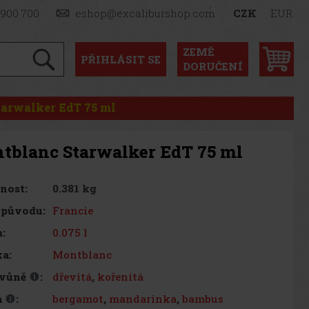
 900 700
eshop@excaliburshop.com
CZK
EUR
ZEMĚ
PŘIHLÁSIT
SE
DORUČENÍ
arwalker EdT 75 ml
tblanc Starwalker EdT 75 ml
0.381 kg
nost:
Francie
 původu:
0.075 l
:
Montblanc
a:
dřevitá
,
kořenitá
 vůně
:
bergamot
,
mandarinka
,
bambus
a
: