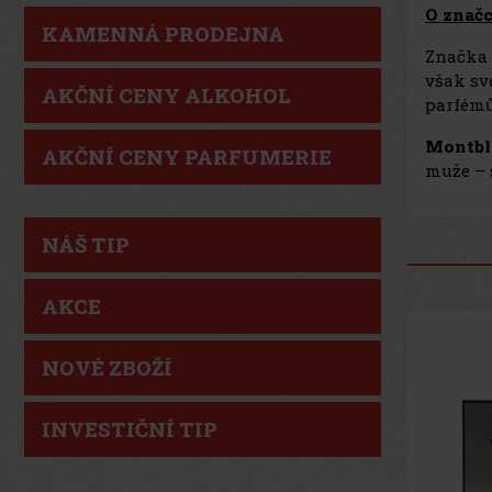
O znač
KAMENNÁ PRODEJNA
Značka
však sv
AKČNÍ CENY ALKOHOL
parfémů
Montbl
AKČNÍ CENY PARFUMERIE
muže – 
NÁŠ TIP
AKCE
NOVÉ ZBOŽÍ
INVESTIČNÍ TIP