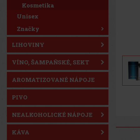
Kosmetika
Unisex
Značky
LIHOVINY
VÍNO, ŠAMPAŇSKÉ, SEKT
AROMATIZOVANÉ NÁPOJE
PIVO
NEALKOHOLICKÉ NÁPOJE
KÁVA