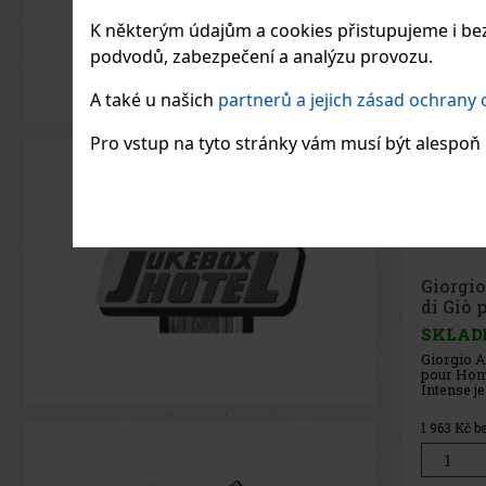
K některým údajům a cookies přistupujeme i bez
podvodů, zabezpečení a analýzu provozu.
A také u našich
partnerů a jejich zásad ochrany
Pro vstup na tyto stránky vám musí být alespoň 1
Giorgi
di Giò
Intens
SKLAD
Giorgio A
pour Hom
Intense je
pánská vů
charakter
1 963
Kč b
ikonickou
di Giò, ale
intenzivn
smyslnější