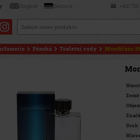
y
English
Deutsch
+420 725
arfumerie
Pánská
Toaletní vody
Montblanc St
Mon
Hmot
Země
Objem
Značk
Druh
Hlav