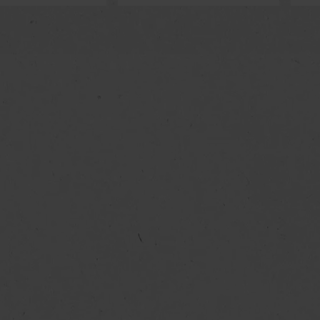
atmosféry. Profil vůn
osl