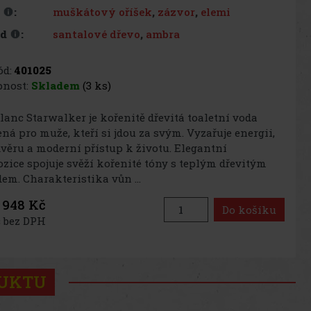
muškátový oříšek
,
zázvor
,
elemi
e
:
santalové dřevo
,
ambra
ad
:
d:
401025
nost:
Skladem
(3 ks)
anc Starwalker je kořenitě dřevitá toaletní voda
ná pro muže, kteří si jdou za svým. Vyzařuje energii,
věru a moderní přístup k životu. Elegantní
ice spojuje svěží kořenité tóny s teplým dřevitým
em. Charakteristika vůn ...
948 Kč
Do košíku
 bez DPH
DUKTU