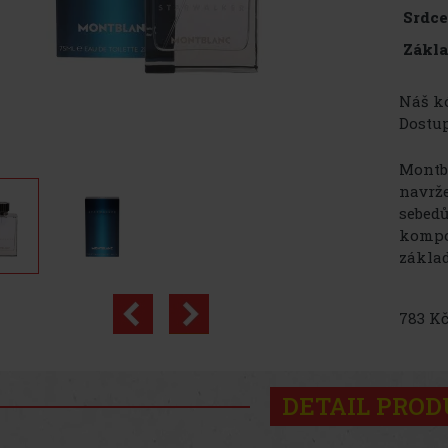
Srdc
Zákl
Náš kó
Dostup
Montbl
navrže
sebedů
kompoz
základ
783 Kč
DETAIL PRO