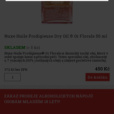
Nuxe Huile Prodigieuse Dry Oil ® Or Florale 50 ml
SKLADEM
(> 5 ks)
Nuxe Huile Prodigieuse® Or Florale je ikonický suchý olej, který v
sobě spojuje luxus a přírodní péči. Tento speciální olej, obohacený
o 7 vzácných 100% rostlinných olejů a zlatavé perleťové částečky,
dodává pokožce, tělu a vlasům neodolatelný růžovo
450 Kč
372
Kč bez DPH
Do košíku
Sleva: 27%
ZÁKAZ PRODEJE ALKOHOLICKÝCH NÁPOJŮ
OSOBÁM MLADŠÍM 18 LET!!!
Akce