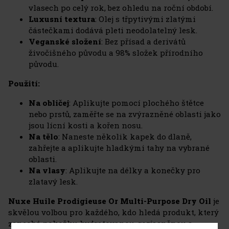
vlasech po celý rok, bez ohledu na roční období.
Luxusní textura
: Olej s třpytivými zlatými
částečkami dodává pleti neodolatelný lesk.
Veganské složení
: Bez přísad a derivátů
živočišného původu a 98% složek přírodního
původu.
Použití:
Na obličej
: Aplikujte pomocí plochého štětce
nebo prstů, zaměřte se na zvýrazněné oblasti jako
jsou lícní kosti a kořen nosu.
Na tělo
: Naneste několik kapek do dlaně,
zahřejte a aplikujte hladkými tahy na vybrané
oblasti.
Na vlasy
: Aplikujte na délky a konečky pro
zlatavý lesk.
Nuxe Huile Prodigieuse Or Multi-Purpose Dry Oil
je
skvělou volbou pro každého, kdo hledá produkt, který
zanechá pokožku hydratovanou, rozjasněnou a