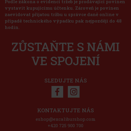
Podle zákona o evidenci tržeb je prodávající povinen
vystavit kupujícímu účtenku. Zároveň je povinen
zaevidovat přijatou tržbu u správce daně online v
případě technického výpadku pak nejpozději do 48
hodin.
ZŮSTAŇTE S NÁMI
Nuxe Huile Prodigieuse Or Multi-Purpose Dry Oil
100 ml
VE SPOJENÍ
SKLADEM
(3 ks)
Nuxe Huile Prodigieuse Or Multi-Purpose Dry Oil je ikonický suchý
olej, který kombinuje 7 vzácných olejů 100% rostlinného původu s
třpytivými zlatými perleťovými částečkami. Tento unikátní produkt
poskytuje nejen hydrataci a saténový pocit, ale i neo
SLEDUJTE NÁS
675 Kč
558
Kč bez DPH
Do košíku
KONTAKTUJTE NÁS
eshop@excaliburshop.com
+420 725 900 700