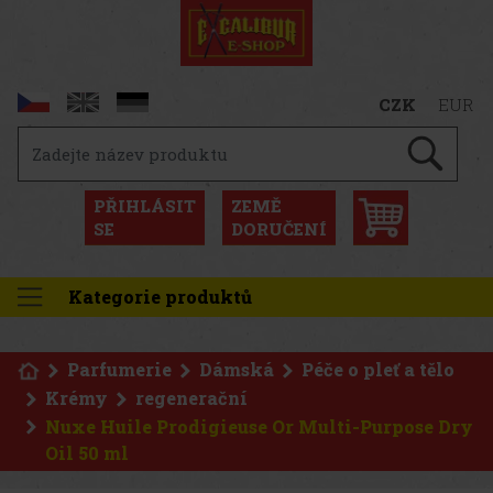
CZK
EUR
PŘIHLÁSIT
ZEMĚ
SE
DORUČENÍ
Kategorie produktů
Parfumerie
Dámská
Péče o pleť a tělo
Krémy
regenerační
Nuxe Huile Prodigieuse Or Multi-Purpose Dry
Oil 50 ml