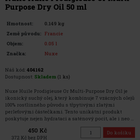
Purpose Dry Oil 50 ml
0.149 kg
Hmotnost:
Francie
Země původu:
0.05 l
Objem:
Nuxe
Značka:
Náš kód:
404162
Dostupnost:
Skladem
(1 ks)
Nuxe Huile Prodigieuse Or Multi-Purpose Dry Oil je
ikonický suchý olej, který kombinuje 7 vzácných olejů
100% rostlinného původu s třpytivými zlatými
perleťovými částečkami. Tento unikátní produkt
poskytuje nejen hydrataci a saténový pocit, ale i neo ...
450 Kč
Do košíku
372 Kč bez DPH