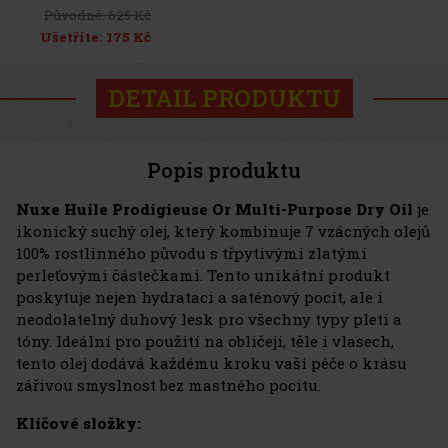
Původně:
625 Kč
Ušetříte:
175 Kč
DETAIL PRODUKTU
Popis produktu
Nuxe Huile Prodigieuse Or Multi-Purpose Dry Oil
je
ikonický suchý olej, který kombinuje 7 vzácných olejů
100% rostlinného původu s třpytivými zlatými
perleťovými částečkami. Tento unikátní produkt
poskytuje nejen hydrataci a saténový pocit, ale i
neodolatelný duhový lesk pro všechny typy pleti a
tóny. Ideální pro použití na obličeji, těle i vlasech,
tento olej dodává každému kroku vaší péče o krásu
zářivou smyslnost bez mastného pocitu.
Klíčové složky: