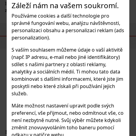
luxusně hedvábnou, zatímco poskytuje smyslnou a
Záleží nám na vašem soukromí.
zářivou vůni slunce a teplého písku.
Používáme cookies a další technologie pro
správné fungování webu, analýzu návštěvnosti,
personalizaci obsahu a personalizaci reklam (ads
PODOBNÉ PRODUKTY
personalization).
S vaším souhlasem můžeme údaje o vaší aktivitě
(např. IP adresu, e-mail nebo jiné identifikátory)
sdílet s našimi partnery z oblasti reklamy,
analytiky a sociálních médií. Ti mohou tato data
kombinovat s dalšími informacemi, které jste jim
poskytli nebo které získali při používání jejich
služeb.
Máte možnost nastavení upravit podle svých
preferencí, vše přijmout, nebo odmítnout vše, co
není nezbytně nutné. Svůj výběr můžete kdykoli
změnit znovuvyvoláním toho baneru pomocí
odkazu v patičce webu.