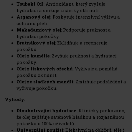
Tsubaki Oil
: Antioxidant, který zvyšuje
hydrataci a snižuje známky stárnutí.
Arganový olej
: Poskytuje intenzivní výživu a
ochranu pleti.
Makadamiový olej
: Podporuje pružnost a
hydrataci pokožky.
Brutnákový olej
: Zklidňuje a regeneruje
pokožku.
Olej z kamélie
: Zvyšuje pružnost a hydrataci
pokožky.
Olej z lískových ořechů
: Vyživuje a pomáhá
pokožku zklidnit.
Olej ze sladkých mandlí
: Zmírňuje podráždění a
vyživuje pokožku.
Výhody:
Dlouhotrvající hydratace
: Klinicky prokázáno,
že olej zajišťuje saténově hladkou a rozjasněnou
pokožku u 100% uživatelů.
Univerzální použití
: Efektivní na obličeji, těle i