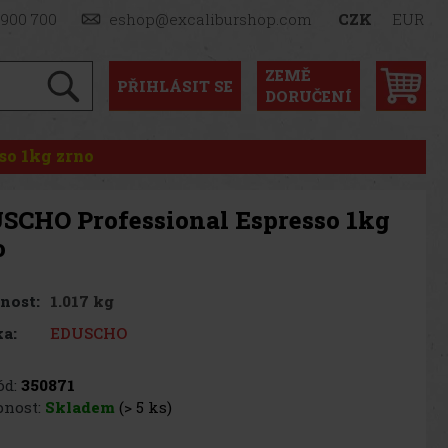
 900 700
eshop@excaliburshop.com
CZK
EUR
ZEMĚ
PŘIHLÁSIT
SE
DORUČENÍ
so 1kg zrno
SCHO Professional Espresso 1kg
o
1.017 kg
nost:
EDUSCHO
a:
d:
350871
nost:
Skladem
(> 5 ks)