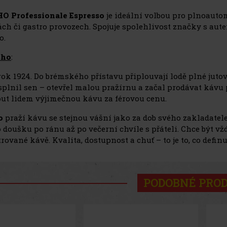
O Professionale Espresso
je ideální volbou pro plnoauto
ch či gastro provozech. Spojuje spolehlivost značky s au
o.
cho
:
 rok 1924. Do brémského přístavu připlouvají lodě plné jut
splnil sen – otevřel malou pražírnu a začal prodávat káv
ut lidem výjimečnou kávu za férovou cenu.
o
praží kávu se stejnou vášní jako za dob svého zakladatele
 doušku po ránu až po večerní chvíle s přáteli. Chce být vž
trované kávě. Kvalita, dostupnost a chuť – to je to, co defin
PODOBNÉ PRO