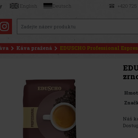
y
English
Deutsch
+420 725
áva
Káva pražená
EDUSCHO Professional Espres
EDU
zrn
Hmot
Značk
Náš kó
Dostup