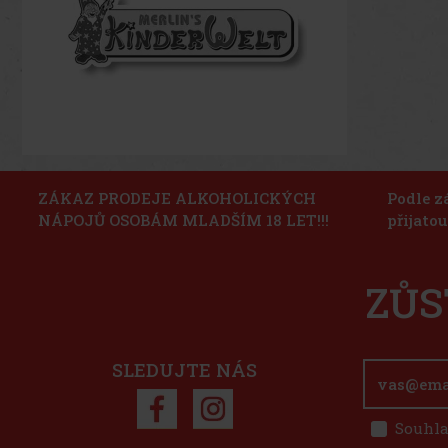
ZÁKAZ PRODEJE ALKOHOLICKÝCH
Podle z
NÁPOJŮ OSOBÁM MLADŠÍM 18 LET!!!
přijato
ZŮS
SLEDUJTE NÁS
Souhla