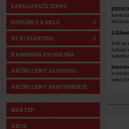
ZAPALOVAČE ZIPPO
EDUSCH
kavárná
delizios
DOPLŇKY & SKLO
O Edus
HI-FI ELEKTRO
Píše se
Schopf 
KAMENNÁ PRODEJNA
nabídno
Edusch
AKČNÍ CENY ALKOHOL
prvního
nebo fil
AKČNÍ CENY PARFUMERIE
NÁŠ TIP
AKCE