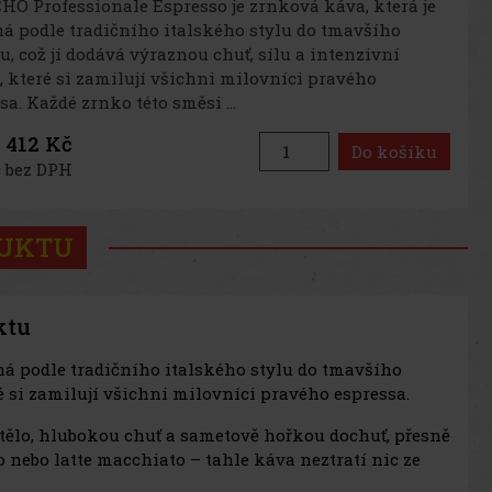
O Professionale Espresso je zrnková káva, která je
á podle tradičního italského stylu do tmavšího
u, což jí dodává výraznou chuť, sílu a intenzivní
 které si zamilují všichni milovníci pravého
sa. Každé zrnko této směsi ...
412 Kč
Do košíku
 bez DPH
DUKTU
ktu
ná podle tradičního italského stylu do tmavšího
ré si zamilují všichni milovníci pravého espressa.
 tělo, hlubokou chuť a sametově hořkou dochuť, přesně
no nebo latte macchiato – tahle káva neztratí nic ze