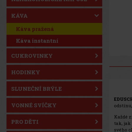
KÁVA
Káva pražená
Káva instantní
CUKROVINKY
HODINKY
SLUNEČNÍ BRÝLE
EDUSCH
VONNÉ SVÍČKY
odstínu,
Každé z
PRO DĚTI
tak, jak
svého c