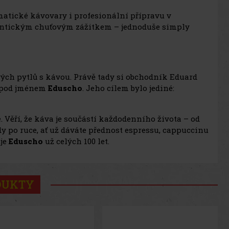
matické kávovary i profesionální přípravu v
tentickým chuťovým zážitkem – jednoduše simply
ových pytlů s kávou. Právě tady si obchodník Eduard
u pod jménem
Eduscho
. Jeho cílem bylo jediné:
. Věří, že káva je součástí každodenního života – od
dy po ruce, ať už dáváte přednost espressu, cappuccinu
uje
Eduscho
už celých 100 let.
DUKTY