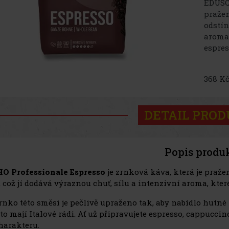
EDUSCH
pražen
odstín
aroma,
espres
368 Kč
DETAIL PRO
Popis produ
O Professionale Espresso
je zrnková káva, která je praže
 což jí dodává výraznou chuť, sílu a intenzivní aroma, kte
rnko této směsi je pečlivě upraženo tak, aby nabídlo hutné
 to mají Italové rádi. Ať už připravujete espresso, cappucci
harakteru.