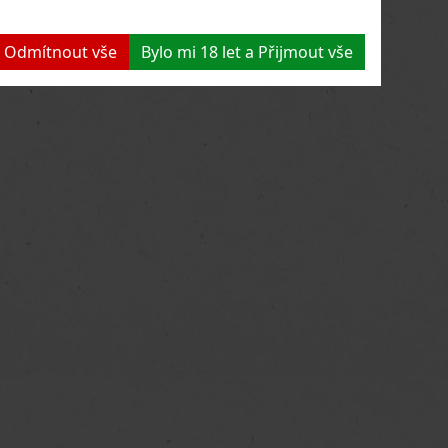
 a Odmítnout vše
Bylo mi 18 let a Přijmout vše