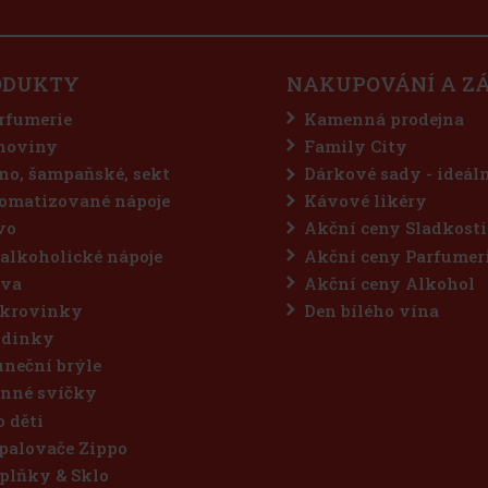
ODUKTY
NAKUPOVÁNÍ A Z
rfumerie
Kamenná prodejna
hoviny
Family City
no, šampaňské, sekt
Dárkové sady - ideál
omatizované nápoje
Kávové likéry
vo
Akční ceny Sladkosti
alkoholické nápoje
Akční ceny Parfumer
va
Akční ceny Alkohol
krovinky
Den bílého vína
dinky
uneční brýle
nné svíčky
o děti
palovače Zippo
plňky & Sklo