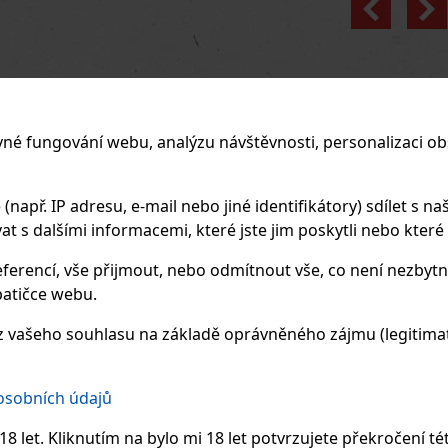
vné fungování webu, analýzu návštěvnosti, personalizaci ob
apř. IP adresu, e-mail nebo jiné identifikátory) sdílet s naš
 s dalšími informacemi, které jste jim poskytli nebo které zí
ferencí, vše přijmout, nebo odmítnout vše, co není nezbytn
atičce webu.
 vašeho souhlasu na základě oprávněného zájmu (legitimate
 osobních údajů
8 let. Kliknutím na bylo mi 18 let potvrzujete překročení té