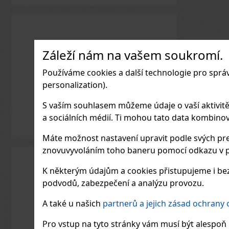
Záleží nám na vašem soukromí.
Používáme cookies a další technologie pro sprá
personalization).
S vaším souhlasem můžeme údaje o vaší aktivitě (n
a sociálních médií. Ti mohou tato data kombinovat
Máte možnost nastavení upravit podle svých pre
znovuvyvoláním toho baneru pomocí odkazu v p
K některým údajům a cookies přistupujeme i bez
podvodů, zabezpečení a analýzu provozu.
A také u našich
partnerů a jejich zásad ochrany
Pro vstup na tyto stránky vám musí být alespoň 1