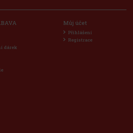
ÁBAVA
Můj účet
Přihlášení
Registrace
ní dárek
ie