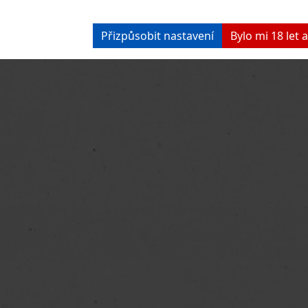
Přizpůsobit nastavení
Bylo mi 18 let