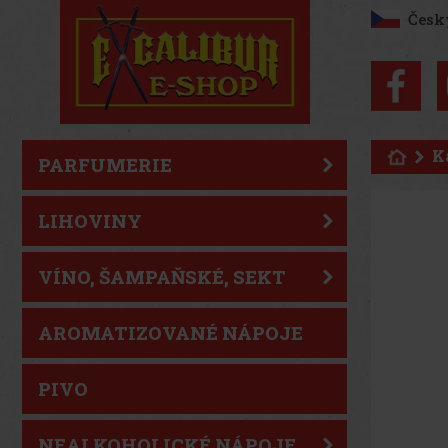
Česk
K
PARFUMERIE
LIHOVINY
VÍNO, ŠAMPAŇSKÉ, SEKT
AROMATIZOVANÉ NÁPOJE
PIVO
NEALKOHOLICKÉ NÁPOJE