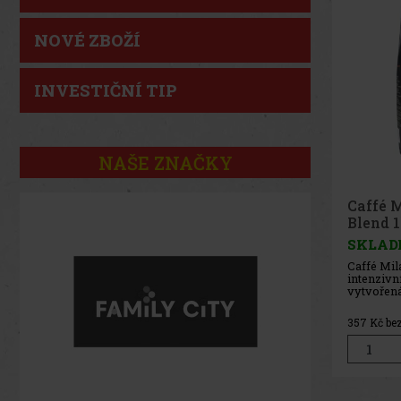
NOVÉ ZBOŽÍ
INVESTIČNÍ TIP
NAŠE ZNAČKY
Caffé 
blend 1
SKLAD
Caffé Mil
zrnková 
přípravu
automate
espresso
357
Kč be
pečlivě 
zrn nabíz
intenzivn
výsledky
používání.