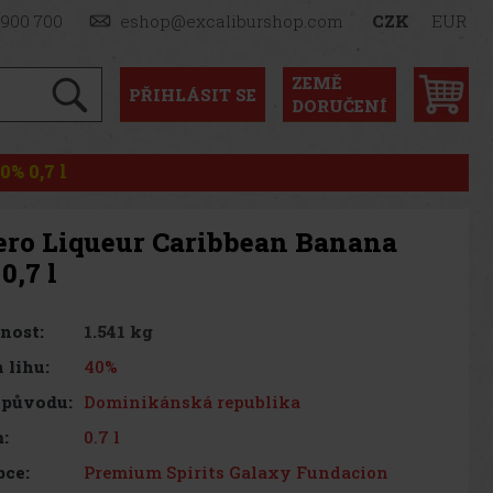
 900 700
eshop@excaliburshop.com
CZK
EUR
ZEMĚ
PŘIHLÁSIT
SE
DORUČENÍ
% 0,7 l
ero Liqueur Caribbean Banana
0,7 l
1.541 kg
nost:
40%
 lihu:
Dominikánská republika
 původu:
0.7 l
:
Premium Spirits Galaxy Fundacion
bce: