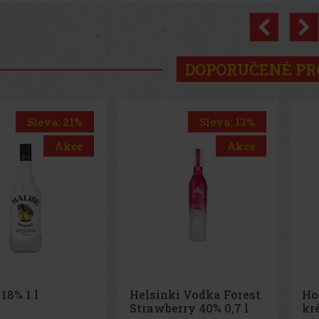
Previo
DOPORUČENÉ P
Sleva: 13%
Sleva: 19%
Akce
Akce
ki Vodka Forest
Horvath's pistáciový
Pi
rry 40% 0,7 l
krémový likér 17% 0,7 l
th