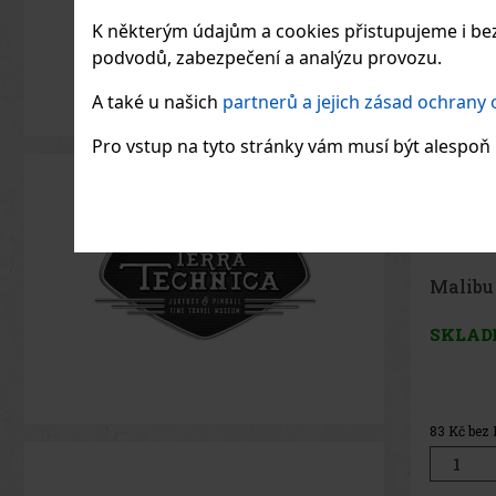
K některým údajům a cookies přistupujeme i bez
podvodů, zabezpečení a analýzu provozu.
A také u našich
partnerů a jejich zásad ochrany
Pro vstup na tyto stránky vám musí být alespoň 1
Nativo
Salvaje
SKLAD
682
Kč be