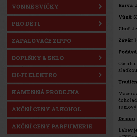
Barva
:
VONNÉ SVÍČKY
Vůně
: 
PRO DĚTI
Chuť
: 
Závěr
: 
ZAPALOVAČE ZIPPO
Podává
DOPLŇKY & SKLO
Obsah cu
sladkou
HI-FI ELEKTRO
Tradič
KAMENNÁ PRODEJNA
Macerov
čokolád
rumový 
AKČNÍ CENY ALKOHOL
Design
:
AKČNÍ CENY PARFUMERIE
Láhev je
z FSC c