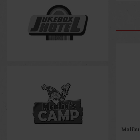
Helsin
Strawbe