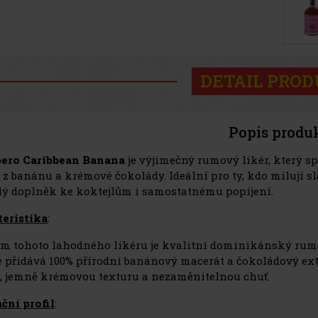
DETAIL PRO
Popis produ
pero Caribbean Banana
je výjimečný rumový likér, který s
z banánu a krémové čokolády. Ideální pro ty, kdo milují sla
ý doplněk ke koktejlům i samostatnému popíjení.
eristika
:
m tohoto lahodného likéru je kvalitní dominikánský rum z c
 přidává 100% přírodní banánový macerát a čokoládový extr
, jemně krémovou texturu a nezaměnitelnou chuť.
ční profil
: