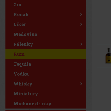
Gin
Koňak
Likér
Medovina
Pálenky
Rum
Tequila
Vodka
Whisky
Miniatury
Míchané drinky