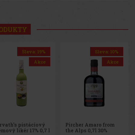
Zachovává si elega
us
Next
RODUKTY
Sleva: 10%
Sleva: 19%
Akce
Akce
rcher Amaro from
Horvath's čoko-
e Alps 0,7l 30%
třešňový krémový