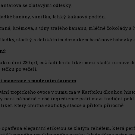
 Jantarová se zlatavými odlesky.
Sladké banány, vanilka, lehký kakaový podtón.
Jemná, krémová, s tóny zralého banánu, mléčné čokolády a
Hladký, sladký, s delikátním dozvukem banánové bábovky a
ní
:
kru činí 230 g/l, což řadí tento likér mezi sladší rumové de
 tečku po večeři.
ní macerace s moderním šarmem
:
ání tropického ovoce v rumu má v Karibiku dlouhou histori
y není náhodné – obě ingredience patří mezi tradiční pokl
likér, který chutná exoticky, sladce a přitom přírodně.
 opatřena elegantní etiketou se zlatým reliéfem, která per
ertifikovaného recyklovaného papíru, klade důraz nejen na 