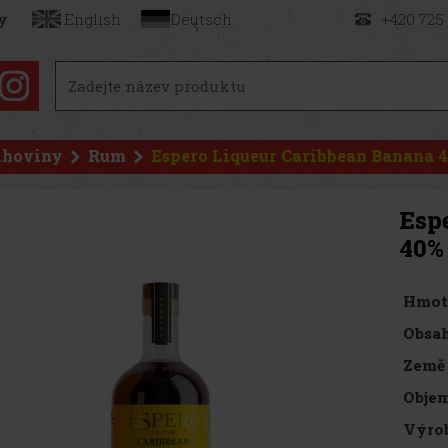
y
English
Deutsch
+420 725
ihoviny
Rum
Espero Liqueur Caribbean Banana 40
Esp
40% 
Hmot
Obsah
Země
Objem
Výro