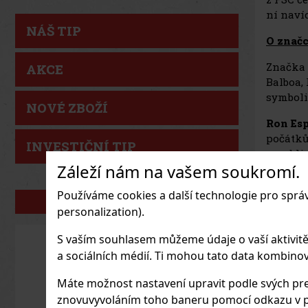
ní navíc
NÁŠ TIP
O značc
Značka
AKCE
Balboa, 
symboli
NOVÉ ZBOŽÍ
Ron Es
počátků
INVESTIČNÍ TIP
republic
Záleží nám na vašem soukromí.
Rumy
R
koření 
Používáme cookies a další technologie pro sprá
NAŠE ZNAČKY
personalization).
Adresa
S vaším souhlasem můžeme údaje o vaší aktivitě (n
a sociálních médií. Ti mohou tato data kombinovat
Máte možnost nastavení upravit podle svých pre
znovuvyvoláním toho baneru pomocí odkazu v p