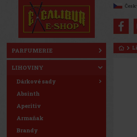
Česk
L
PARFUMERIE
LIHOVINY
Dárkové sady
Absinth
Aperitiv
Armaňak
Brandy