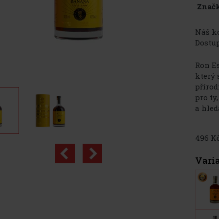
Značk
Náš kó
Dostup
Ron Es
který 
přírod
pro ty
a hled
496 K
Vari