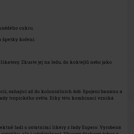
 hnědého cukru.
 špetky koření.
likatesy. Zkuste jej na ledu, do koktejlů nebo jako
i, sahající až do koloniálních dob. Spojení banánu a
ady tropického světa. Díky této kombinaci vzniká
fektně ladí s ostatními likéry z řady Espero. Vyrobená
estetiku, ale i udržitelnost. Vkusný dárkový tubus z