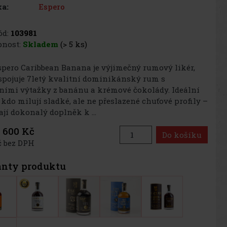
Espero
a:
d:
103981
nost:
Skladem
(> 5 ks)
pero Caribbean Banana je výjimečný rumový likér,
spojuje 7letý kvalitní dominikánský rum s
ními výtažky z banánu a krémové čokolády. Ideální
, kdo milují sladké, ale ne přeslazené chuťové profily –
ají dokonalý doplněk k ...
600 Kč
Do košíku
č bez DPH
anty produktu