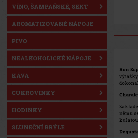
VÍNO, ŠAMPAŇSKÉ, SEKT
AROMATIZOVANÉ NÁPOJE
PIVO
NEALKOHOLICKÉ NÁPOJE
Ron Es
KÁVA
výtažky 
dokonal
CUKROVINKY
Charakt
Základe
HODINKY
němu se
kulatou
SLUNEČNÍ BRÝLE
Degusta