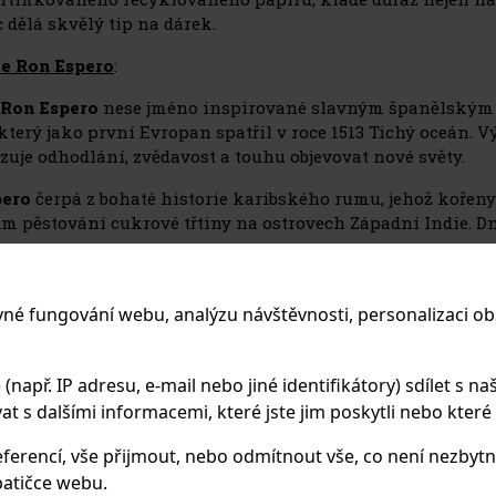
 dělá skvělý tip na dárek.
e Ron Espero
:
Ron Espero
nese jméno inspirované slavným španělským
který jako první Evropan spatřil v roce 1513 Tichý oceán. Vý
zuje odhodlání, zvědavost a touhu objevovat nové světy.
pero
čerpá z bohaté historie karibského rumu, jehož kořeny
m pěstování cukrové třtiny na ostrovech Západní Indie. D
e.
on Espero
jsou vyráběny metodou Solera, často kombinované
nebo čokoláda.
vné fungování webu, analýzu návštěvnosti, personalizaci ob
 výrobce
: Premium Spirits Galaxy Fundacion, Via Espana 
apř. IP adresu, e-mail nebo jiné identifikátory) sdílet s naš
 s dalšími informacemi, které jste jim poskytli nebo které zí
PODOBNÉ PRO
ferencí, vše přijmout, nebo odmítnout vše, co není nezbytn
atičce webu.