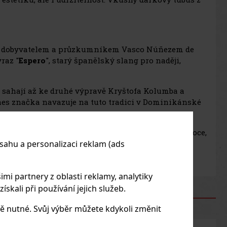
 dobyvatelem a průzkumníkem Vasco Núñezem de
raz "
Espero
", starý španělský slang pro naději,
 sahají až ke druhé výpravě Kryštofa Kolumba a
nes značka navazuje na tuto tradici v Dominikánské
 s macerací exotických ingrediencí, jako jsou ovoce,
sahu a personalizaci reklam (ads
122 Ciudad de Panamá, PA
imi partnery z oblasti reklamy, analytiky
skali při používání jejich služeb.
DUKTY
ě nutné. Svůj výběr můžete kdykoli změnit