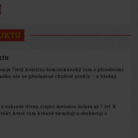
DUKTU
ktu
pojuje 7letý kvalitní dominikánský rum s přírodními
dké, ale ne přeslazené chuťové profily – a hledají
ukrové třtiny, zrající metodou Solera až 7 let. K
akt, které rum krásně zjemňují a obohacují o