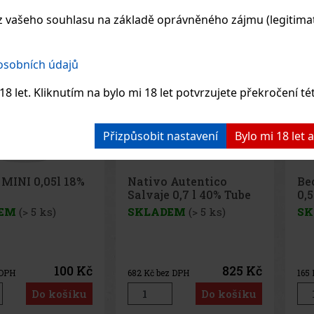
Novinka
 vašeho souhlasu na základě oprávněného zájmu (legitimate
 osobních údajů
8 let. Kliknutím na bylo mi 18 let potvrzujete překročení té
Přizpůsobit nastavení
Bylo mi 18 let
 Autentico
Becherovka Tuzemský
Mal
 0,7 l 40% Tube
0,5l 37,5%
EM
(> 5 ks)
SKLADEM
(> 5 ks)
SK
Mal
kok
bílé
nej
svět
825 Kč
200 Kč
z DPH
165
Kč bez DPH
310
sla
kte
Do košíku
Do košíku
jed
drin