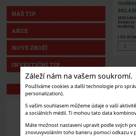
Heart 
SKLAD
NÁŠ TIP
MIKAMAX
Box je el
doplněk, 
AKCE
každou ch
nezapomen
207
Kč be
ručně vy
krabička 
NOVÉ ZBOŽÍ
naplněna
které lze
příjemné 
INVESTIČNÍ TIP
Záleží nám na vašem soukromí.
Používáme cookies a další technologie pro sprá
NAŠE ZNAČKY
personalization).
S vaším souhlasem můžeme údaje o vaší aktivitě (n
a sociálních médií. Ti mohou tato data kombinovat
Máte možnost nastavení upravit podle svých pre
znovuvyvoláním toho baneru pomocí odkazu v p