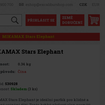
 900 700
eshop@excaliburshop.com
CZK
EUR
ZEMĚ
PŘIHLÁSIT
SE
DORUČENÍ
MIKAMAX Stars Elephant
AMAX Stars Elephant
0.34 kg
nost:
Čína
 původu:
d:
530928
nost:
Skladem
(3 ks)
X Stars Elephant je ideální parťák pro klidné a
né usínání dětí. Tento hebký plyšový slon promítá