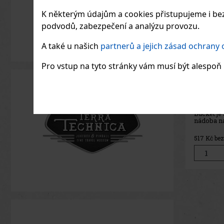
K některým údajům a cookies přistupujeme i bez
podvodů, zabezpečení a analýzu provozu.
A také u našich
partnerů a jejich zásad ochrany
Pro vstup na tyto stránky vám musí být alespoň 1
MIKAM
Button
SKLAD
MIKAMAX 
origináln
kombinuje
a antist
jednom. T
237
Kč be
funguje j
Enter, ale
měkký pol
můžete uv