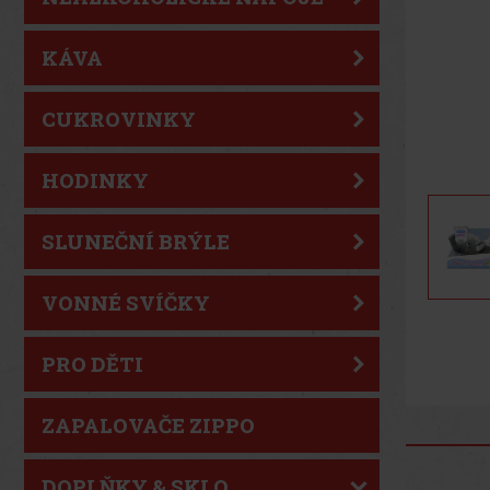
KÁVA
CUKROVINKY
HODINKY
SLUNEČNÍ BRÝLE
VONNÉ SVÍČKY
PRO DĚTI
ZAPALOVAČE ZIPPO
DOPLŇKY & SKLO