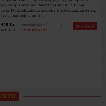
ny a strop kouzelnou hvězdnou oblohu a k tomu
vá až 13 uklidňujících melodií, které pomáhají dětem
t se a snadněji usnout. ...
448 Kč
Původně:
623 Kč
Do košíku
 bez DPH
Ušetříte:
175 Kč
DUKTU