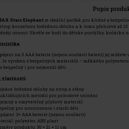
Popis produ
X Stars Elephant
je ideální parťák pro klidné a bezpečn
 strop kouzelnou hvězdnou oblohu a k tomu přehrává až 13 
adněji usnout. Skvěle se hodí do dětské postýlky, kočárku n
eristika
:
pájení na 3 AAA baterie (nejsou součástí balení) jej můžete
. Je vyroben z bezpečných materiálů – měkkého polyesteru 
o bezpečný i pro nejmenší děti.
 vlastnosti
:
ojekce hvězdné oblohy na strop a stěny
 uklidňujících melodií pro pohodové usínání
íjemný a omyvatelný plyšový materiál
zpečný pro novorozence i starší děti
pájení: 3× AAA baterie (nejsou součástí)
teriál: polyester, ABS plast
změry produktu: 30 × 21 × 11 cm