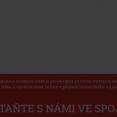
ákona o evidenci tržeb je prodávající povinen vystavit 
u tržbu u správce daně online v případě technického výpa
TAŇTE S NÁMI VE SPO