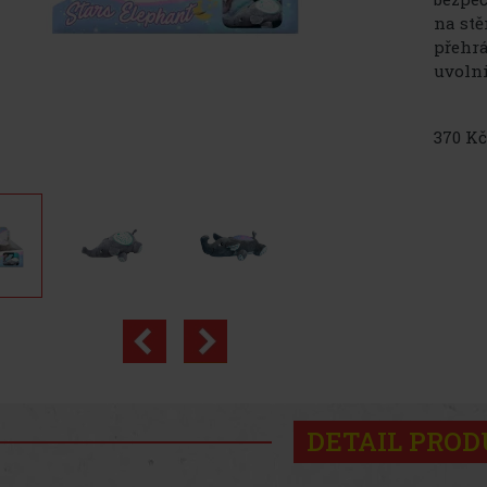
na stě
přehrá
uvolni
370 Kč
DETAIL PRO