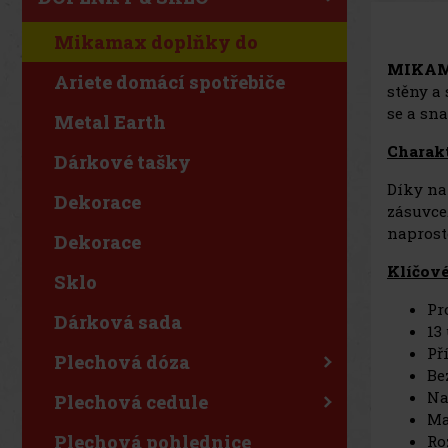
Mikamax doplňky do
MIKAMA
domácnosti
Ariete domácí spotřebiče
stěny a
se a sn
Metal Earth
Charakt
Dárkové tašky
Díky na
Dekorace
zásuvce
naprost
Dekorace
Klíčové
Sklo
Pr
Dárková sada
13
Př
Plechová dóza
Be
Na
Plechová cedule
Ma
Plechová pohlednice
Ro