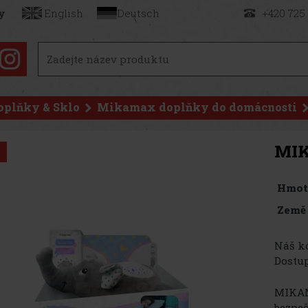
y
English
Deutsch
+420 725
oplňky & Sklo
Mikamax doplňky do domácnosti
MIK
Hmot
Země
Náš kó
Dostup
MIKAMA
bezpeč