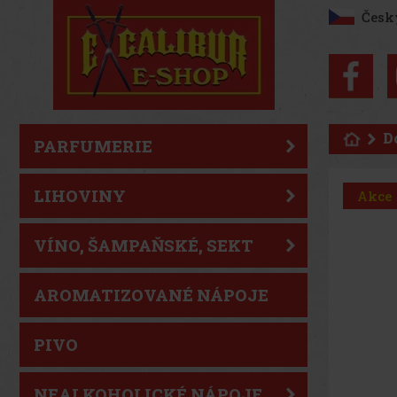
Česk
D
PARFUMERIE
LIHOVINY
Akce
VÍNO, ŠAMPAŇSKÉ, SEKT
AROMATIZOVANÉ NÁPOJE
PIVO
NEALKOHOLICKÉ NÁPOJE