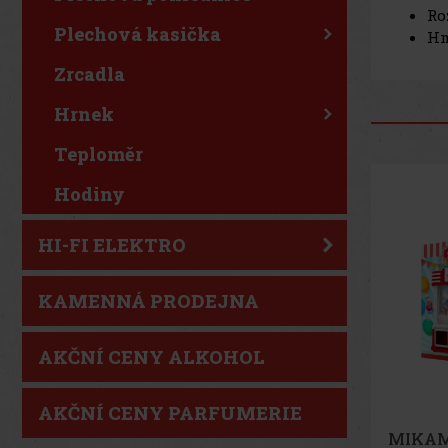
Ro
10x14cm
Plechová kasička
Hm
Zrcadla
Hrnek
Teploměr
Hodiny
HI-FI ELEKTRO
KAMENNÁ PRODEJNA
AKČNÍ CENY ALKOHOL
AKČNÍ CENY PARFUMERIE
MIKAM