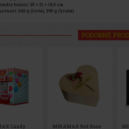
změry balení: 30 × 21 × 18,5 cm
otnost: 340 g (čistá), 390 g (hrubá)
PODOBNÉ PRO
AX Red Rose
MIKAMAX Melting
MI