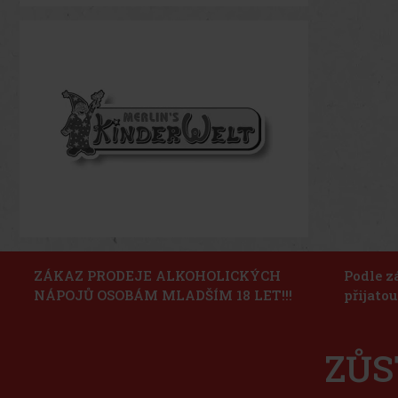
ZÁKAZ PRODEJE ALKOHOLICKÝCH
Podle z
NÁPOJŮ OSOBÁM MLADŠÍM 18 LET!!!
přijato
ZŮS