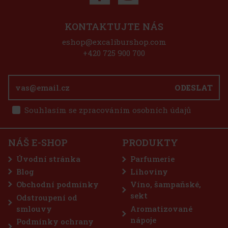
ce
KONTAKTUJTE NÁS
eshop@excaliburshop.com
+420 725 900 700
,
ODESLAT
ěží
bná
Souhlasím se zpracováním osobních údajů
 Kč
íku
NÁŠ E-SHOP
PRODUKTY
Úvodní stránka
Parfumerie
níky
Blog
Lihoviny
Obchodní podmínky
Víno, šampaňské,
 Kč
sekt
Odstroupení od
íku
smlouvy
Aromatizované
nápoje
Podmínky ochrany