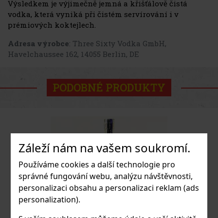
Výsledkem je výjimečně jemná a křišťálově čistá
vodka, která vyniká při čistém servírování i v
prémiových koktejlech.
Adresa výrobce
: Three Sixty Vodka GmbH,
Havelchaussee 162, 14055 Berlin, DE
PODOBNÉ PRODUKTY
Záleží nám na vašem soukromí.
Používáme cookies a další technologie pro
správné fungování webu, analýzu návštěvnosti,
personalizaci obsahu a personalizaci reklam (ads
personalization).