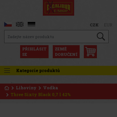
CZK
EUR
PŘIHLÁSIT
ZEMĚ
SE
DORUČENÍ
Kategorie produktů
Lihoviny
Vodka
Three Sixty Black 0,7 l 42%