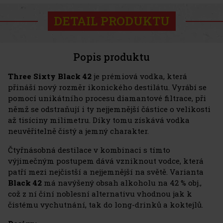
DETAIL PRODUKTU
Popis produktu
Three Sixty Black 42
je prémiová vodka, která
přináší nový rozměr ikonického destilátu. Vyrábí se
pomocí unikátního procesu diamantové filtrace, při
němž se odstraňují i ty nejjemnější částice o velikosti
až tisíciny milimetru. Díky tomu získává vodka
neuvěřitelně čistý a jemný charakter.
Čtyřnásobná destilace v kombinaci s tímto
výjimečným postupem dává vzniknout vodce, která
patří mezi nejčistší a nejjemnější na světě. Varianta
Black 42
má navýšený obsah alkoholu na 42 % obj.,
což z ní činí noblesní alternativu vhodnou jak k
čistému vychutnání, tak do long-drinků a koktejlů.