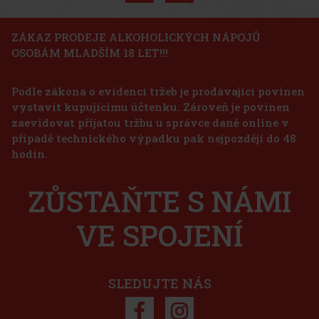
ce
ZÁKAZ PRODEJE ALKOHOLICKÝCH NÁPOJŮ
OSOBÁM MLADŠÍM 18 LET!!!
%
Podle zákona o evidenci tržeb je prodávající povinen
vystavit kupujícímu účtenku. Zároveň je povinen
zaevidovat přijatou tržbu u správce daně online v
případě technického výpadku pak nejpozději do 48
 Kč
hodin.
íku
ZŮSTAŇTE S NÁMI
,
ěží
3%
VE SPOJENÍ
bná
ce
 Kč
íku
SLEDUJTE NÁS
9%