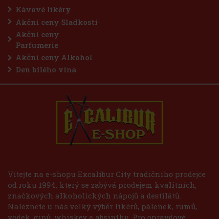
Kávové likéry
Akční ceny Sladkosti
Akční ceny
Parfumerie
Akční ceny Alkohol
Den bílého vína
Vítejte na e-shopu Excalibur City tradičního prodejce
od roku 1994, který se zabývá prodejem kvalitních,
značkových alkoholických nápojů a destilátů.
Naleznete u nás velký výběr likérů, pálenek, rumů,
vodek, ginů, whiskey a absinthu. Pro opravdové