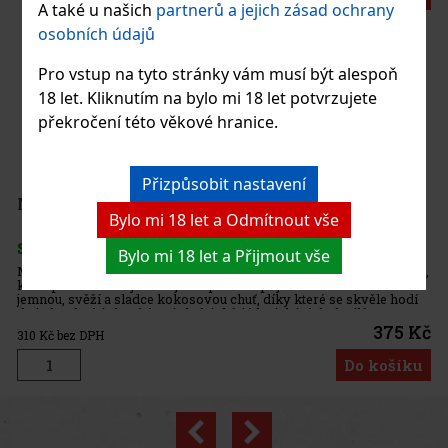
A také u našich
partnerů a jejich zásad ochrany
osobních údajů
Pro vstup na tyto stránky vám musí být alespoň
18 let. Kliknutím na bylo mi 18 let potvrzujete
překročení této věkové hranice.
y.
 či
Přizpůsobit nastavení
 Kč
Bylo mi 18 let a Odmítnout vše
íku
Bylo mi 18 let a Přijmout vše
umu,
odí
 Kč
íku
Previous
Next
3%