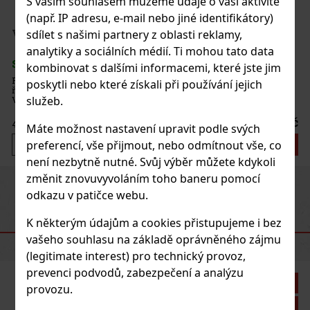
S vaším souhlasem můžeme údaje o vaší aktivitě
(např. IP adresu, e-mail nebo jiné identifikátory)
sdílet s našimi partnery z oblasti reklamy,
analytiky a sociálních médií. Ti mohou tato data
kombinovat s dalšími informacemi, které jste jim
vém
poskytli nebo které získali při používání jejich
dku.
služeb.
ka,
 Kč
Máte možnost nastavení upravit podle svých
preferencí, vše přijmout, nebo odmítnout vše, co
íku
není nezbytně nutné. Svůj výběr můžete kdykoli
změnit znovuvyvoláním toho baneru pomocí
Previous
Next
odkazu v patičce webu.
K některým údajům a cookies přistupujeme i bez
DOPORUČENÉ PRODUKTY
vašeho souhlasu na základě oprávněného zájmu
(legitimate interest) pro technický provoz,
prevenci podvodů, zabezpečení a analýzu
1%
provozu.
ce