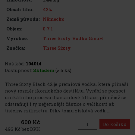
42%
Obsah lihu:
Německo
Země původu:
0.7 l
Objem:
Three Sixty Vodka GmbH
Výrobce:
Three Sixty
Značka:
Náš kód:
104014
Dostupnost:
Skladem
(> 5 ks)
Three Sixty Black 42 je prémiová vodka, která přináší
nový rozměr ikonického destilátu. Vyrábí se pomocí
unikátního procesu diamantové filtrace, při němž se
odstraňují i ty nejjemnější částice o velikosti až
tisíciny milimetru. Díky tomu získává vodk ...
600 Kč
Do košíku
496 Kč bez DPH