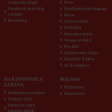
osobních údajů
Pivo
0%
Facebook pravidla
Nealkoholické nápoje
ce
soutěže
Káva
Kontakty
Cukrovinky
Hodinky
Sluneční brýle
Vonné svíčky
Pro děti
Zapalovače Zippo
Doplňky & Sklo
Hi-Fi elektro
NAKUPOVÁNÍ A
Můj účet
ývá
ZÁBAVA
Přihlášení
ť a
Kamenná prodejna
Registrace
 Kč
Family City
íku
Dárkové sady -
ideální dárek