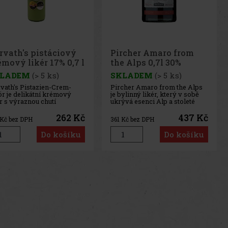
rcher Amaro from
Horvath's čoko-
e Alps 0,7l 30%
třešňový krémový
likér 15% 0,7 l
LADEM
(> 5 ks)
SKLADEM
(> 5 ks)
cher Amaro from the Alps
Horvath's Čokoládovo-
ylinný likér, který v sobě
třešňový krémový likér je
ývá esenci Alp a stoleté
jemný krémový likér, který
dice. Vyráběný s použitím
spojuje lahodnou čokoládu s
epších surovin a tradičních
ovocným tónem třešní.
437 Kč
262 Kč
Kč bez DPH
217
Kč bez DPH
ptur, tento likér přináší
Výsledkem je sladký, hebký a
inečnou chuť a aroma, které
příjemně dezertní nápoj, který
Do košíku
Do košíku
ěší každého znalce.
potěší všechny milovníky
torie a výroba
krémových likérů a
výraznějších sladkých
us
Next