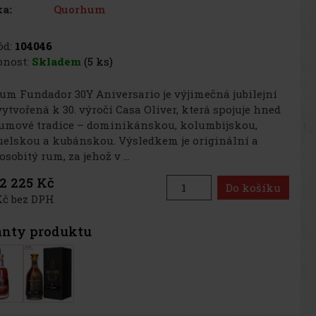
Quorhum
a:
d:
104046
nost:
Skladem
(5 ks)
m Fundador 30Y Aniversario je výjimečná jubilejní
vytvořená k 30. výročí Casa Oliver, která spojuje hned
rumové tradice – dominikánskou, kolumbijskou,
elskou a kubánskou. Výsledkem je originální a
sobitý rum, za jehož v ...
2 225 Kč
Do košíku
Kč bez DPH
anty produktu