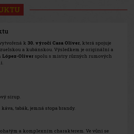
DUKTU
ktu
 vytvořená k
30. výročí Casa Oliver
, která spojuje
uelskou a kubánskou. Výsledkem je originální a
 López-Oliver
spolu s mistry různých rumových
í.
ový sirup.
 káva, tabák, jemná stopa brandy.
 bohatým a komplexním charakterem. Ve vůni se