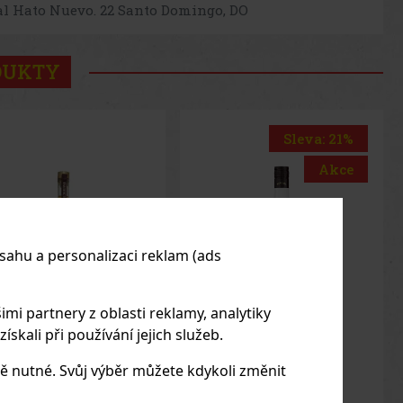
al Hato Nuevo. 22 Santo Domingo, DO
DUKTY
Sleva: 21%
Akce
sahu a personalizaci reklam (ads
imi partnery z oblasti reklamy, analytiky
skali při používání jejich služeb.
ibu 18% 1 l
Quorhum Fundador
ě nutné. Svůj výběr můžete kdykoli změnit
30Y Cask Strength 0,7l
54,3% BOX
LADEM
(> 5 ks)
SKLADEM
(4 ks)