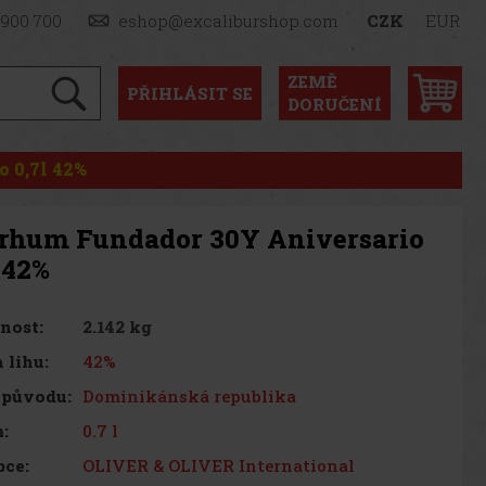
 900 700
eshop@excaliburshop.com
CZK
EUR
ZEMĚ
PŘIHLÁSIT
SE
DORUČENÍ
 0,7l 42%
rhum Fundador 30Y Aniversario
 42%
2.142 kg
nost:
42%
 lihu:
Dominikánská republika
 původu:
0.7 l
:
OLIVER & OLIVER International
bce: