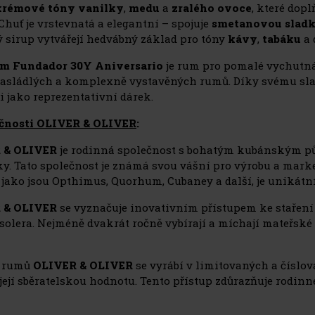
krémové tóny vanilky
,
medu
a
zralého ovoce
, které dop
 Chuť je vrstevnatá a elegantní – spojuje
smetanovou sladk
ý sirup vytvářejí hedvábný základ pro tóny
kávy
,
tabáku
a 
m Fundador 30Y Aniversario
je rum pro pomalé vychutná
asládlých a komplexně vystavěných rumů. Díky svému sl
i jako reprezentativní dárek.
ečnosti OLIVER & OLIVER
:
 & OLIVER
je rodinná společnost s bohatým kubánským p
ky. Tato společnost je známá svou vášní pro výrobu a mar
 jako jsou Opthimus, Quorhum, Cubaney a další, je unikátn
 & OLIVER
se vyznačuje inovativním přístupem ke staření 
solera. Nejméně dvakrát ročně vybírají a míchají mateřské 
a rumů
OLIVER & OLIVER
se vyrábí v limitovaných a číslov
její sběratelskou hodnotu. Tento přístup zdůrazňuje rodinn