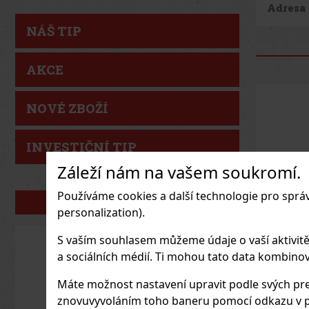
Adresa
NÁŠ TIP
AKCE
NOVÉ ZBOŽÍ
INVESTIČNÍ TIP
Záleží nám na vašem soukromí.
Používáme cookies a další technologie pro sprá
NAŠE ZNAČKY
personalization).
S vaším souhlasem můžeme údaje o vaší aktivitě (n
a sociálních médií. Ti mohou tato data kombinovat
Nativo
Máte možnost nastavení upravit podle svých pre
Salvaje
znovuvyvoláním toho baneru pomocí odkazu v p
SKLAD