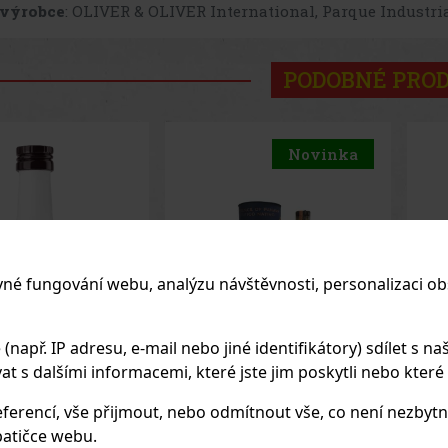
 výrobce
: OLIVER & OLIVER International, Parque Industri
PODOBNÉ PRO
Novinka
vné fungování webu, analýzu návštěvnosti, personalizaci ob
apř. IP adresu, e-mail nebo jiné identifikátory) sdílet s naš
 s dalšími informacemi, které jste jim poskytli nebo které zí
 Autentico
Becherovka Tuzemský
Mal
ferencí, vše přijmout, nebo odmítnout vše, co není nezbytn
 0,7 l 40% Tube
0,5l 37,5%
atičce webu.
EM
(> 5 ks)
SKLADEM
(> 5 ks)
SK