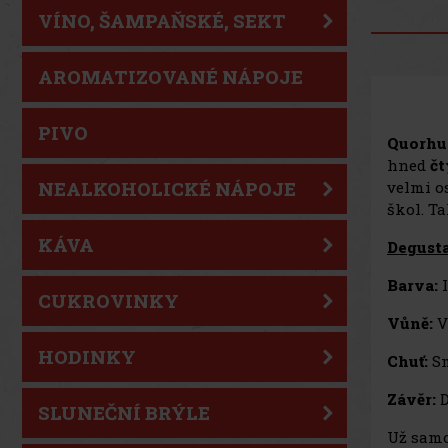
VÍNO, ŠAMPAŇSKÉ, SEKT
AROMATIZOVANÉ NÁPOJE
PIVO
Quorhu
hned
čt
velmi o
NEALKOHOLICKÉ NÁPOJE
škol. T
KÁVA
Degusta
Barva:
I
CUKROVINKY
Vůně:
Va
HODINKY
Chuť:
Sm
Závěr:
D
SLUNEČNÍ BRÝLE
Už sam