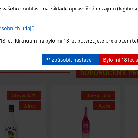
Mal
 vašeho souhlasu na základě oprávněného zájmu (legitimate
kok
bílé
nej
svět
825 Kč
200 Kč
z DPH
165
Kč bez DPH
310
sla
 osobních údajů
kte
Do košíku
Do košíku
jed
drin
8 let. Kliknutím na bylo mi 18 let potvrzujete překročení té
Previo
Přizpůsobit nastavení
Bylo mi 18 let
DOPORUČENÉ P
Sleva: 13%
Sleva: 19%
Akce
Akce