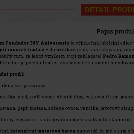
DETAIL PRO
Popis produ
m Fundador 30Y Aniversario
je výjimečná jubilejní edice
yři rumové tradice
– dominikánskou, kolumbijskou, venez
sobitý rum, za jehož vznikem stojí zakladatel
Pedro Ramon
ahle edice je poctou tradici, zkušenostem i umění blendován
ční profil
:
ntenzivní jantarová.
nilka, med, zralé ovoce, dřevité tóny, cukrová třtina, javor
etana, pepř, melasa, sušené ovoce, vanilka, javorový sirup,
louhý, elegantní, s rovnováhou mezi sladkostí a kořením.
otná
intenzivní jantarová barva
napovídá, že jde o rum s