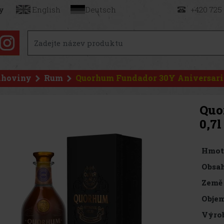
y
English
Deutsch
+420 725
ihoviny
Rum
Quorhum Fundador 30Y Aniversario
Quo
0,7l
Hmot
Obsah
Země
Objem
Výro