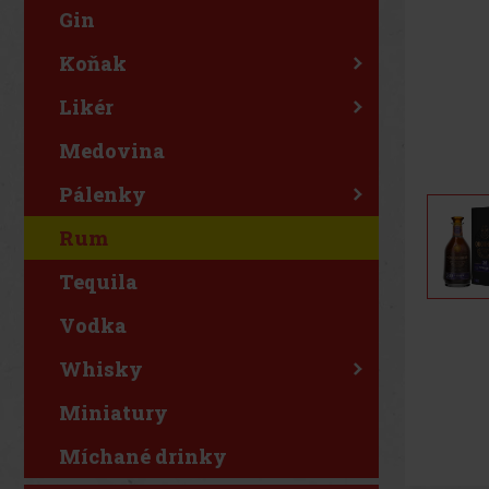
Gin
Koňak
Likér
Medovina
Pálenky
Rum
Tequila
Vodka
Whisky
Miniatury
Míchané drinky