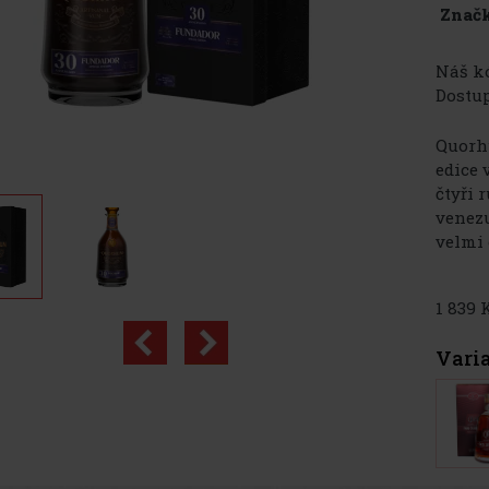
Značk
Náš kó
Dostup
Quorhu
edice 
čtyři 
venezu
velmi o
1 839 
Vari