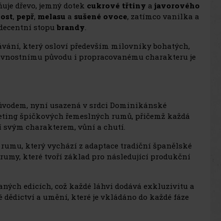
lňuje dřevo, jemný dotek
cukrové třtiny
a
javorového
ost
,
pepř
,
melasu
a
sušené ovoce
, zatímco vanilka a
decentní stopu
brandy
.
vání, který osloví především milovníky bohatých,
avnostnímu původu i propracovanému charakteru je
ůvodem, nyní usazená v srdci Dominikánské
keting špičkových řemeslných rumů, přičemž každá
í svým charakterem, vůní a chutí.
rumu, který vychází z adaptace tradiční španělské
rumy, které tvoří základ pro následující produkční
aných edicích, což každé láhvi dodává exkluzivitu a
é dědictví a umění, které je vkládáno do každé fáze