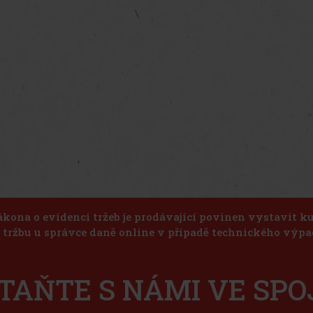
ákona o evidenci tržeb je prodávající povinen vystavit 
u tržbu u správce daně online v případě technického výpa
TAŇTE S NÁMI VE SPO