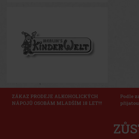
ZÁKAZ PRODEJE ALKOHOLICKÝCH
Podle z
NÁPOJŮ OSOBÁM MLADŠÍM 18 LET!!!
přijato
ZŮS