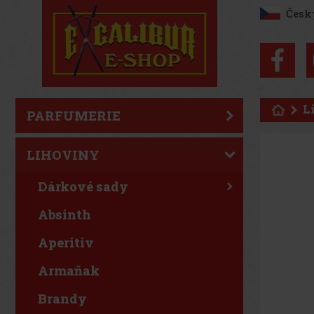
Česk
L
PARFUMERIE
LIHOVINY
Dárkové sady
Absinth
Aperitiv
Armaňak
Brandy