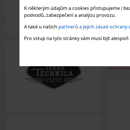
K některým údajům a cookies přistupujeme i bez
podvodů, zabezpečení a analýzu provozu.
682
Kč be
A také u našich
partnerů a jejich zásad ochrany
Pro vstup na tyto stránky vám musí být alespoň 1