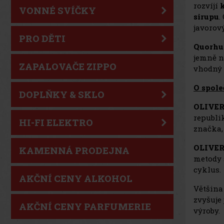
rozvíjí
VONNÉ SVÍČKY
sirupu
.
javorov
PRO DĚTI
Quorhu
jemně n
ZAPALOVAČE ZIPPO
vhodný 
O spol
DOPLŇKY & SKLO
OLIVER
republi
HI-FI ELEKTRO
značka,
OLIVER
KAMENNÁ PRODEJNA
metody 
cyklus.
AKČNÍ CENY ALKOHOL
Většin
zvyšuje 
AKČNÍ CENY PARFUMERIE
výroby.