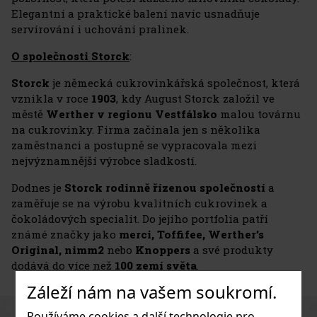
Elegantní a praktické balení navíc usnadňuje
servírování i uchování pralinek.
O společnosti Storck
:
Storck
je německá cukrovinkářská společnost, která
vznikla v roce
1903
, kdy August Storck založil ve
městě
Werther v regionu Vestfálsko
malou továrnu
na cukrovinky. Firma začínala jen s několika
zaměstnanci a postupně se vypracovala mezi
nejvýznamnější výrobce sladkostí.
Dodnes je
Storck
rodinně řízenou společností
a
zaměřuje se na výrobu kvalitních cukrovinek a
čokoládových specialit. Do jejího portfolia patří
známé značky jako
merci, Toffifee, Werther’s
Original, nimm2
nebo
Knoppers
a své produkty
dodává do více než
100 zemí světa
.
Záleží nám na vašem soukromí.
Používáme cookies a další technologie pro