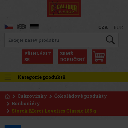
CZK
EUR
PŘIHLÁSIT
ZEMĚ
SE
DORUČENÍ
Kategorie produktů
Cukrovinky
Čokoládové produkty
Bonboniéry
Storck Merci Lovelies Classic 185 g