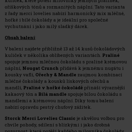
kuliček, které potěší milovníky jemných pralinek,
oříškových tónů a rozmanitých náplní. Tato varianta
z řady merci lovelies nabízí harmonický mix mléčné,
hořké i bílé čokolády a je ideální pro společné
vychutnání i jako milý sladký dárek.
Obsah balení
:
V balení najdete přibližně 13 až 14 kusů čokoládových
kuliček v několika oblíbených variantách.
Praliné
spojuje jemnou mléčnou čokoládu s praliné krémovou
náplní,
Nougat Crunch
přidává k jemnému nugátu i
kousky vaflí,
Ořechy & Mandle
zaujmou kombinací
mléčné čokolády a kousků lískových ořechů a
mandlí,
Praliné v hořké čokoládě
přináší výraznější
kakaový tón a
Bílá mandle
spojuje bílou čokoládu s
mandlemi a krémovou náplní. Díky tomu balení
nabízí opravdu pestrý chuťový zážitek.
Storck Merci Lovelies Classic
je skvělou volbou pro
chvíle pohody, sdílení s blízkými i jako drobná
pozornost, která potěší každého milovníka čokolády.