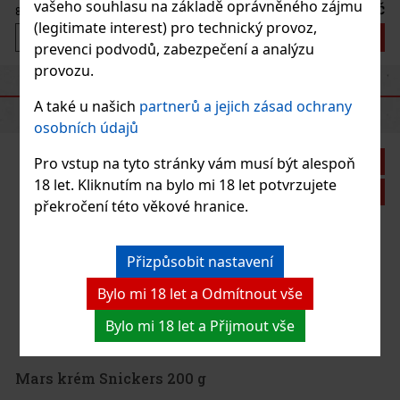
drobným zdo
vašeho souhlasu na základě oprávněného zájmu
100 Kč
89
Kč bez DPH
(legitimate interest) pro technický provoz,
Do košíku
prevenci podvodů, zabezpečení a analýzu
provozu.
DOPORUČENÉ PRODUKTY
A také u našich
partnerů a jejich zásad ochrany
osobních údajů
Pro vstup na tyto stránky vám musí být alespoň
18 let. Kliknutím na bylo mi 18 let potvrzujete
překročení této věkové hranice.
Přizpůsobit nastavení
Bylo mi 18 let a Odmítnout vše
Storck Merci Lovelies White 185g
Bylo mi 18 let a Přijmout vše
SKLADEM
(> 5 ks)
Storck Merci Lovelies White je výběr čokoládových kuliček pro
všechny, kdo si rádi dopřejí jemnou a krémovou chuť bílé čokolády
v několika lákavých variantách. Tato kolekce je součástí řady