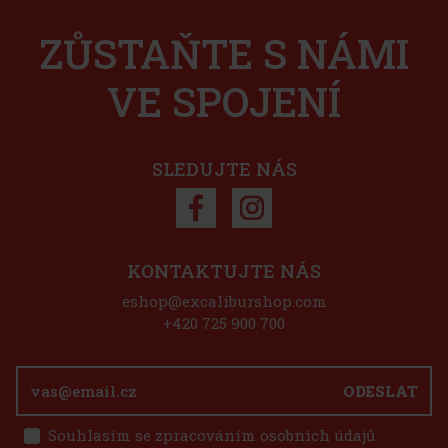
pralinkové speciality. Tato směs přináší pestrou kombinaci
oblíbených čokoládových variant s lákavými náplněmi, které po
ZŮSTAŇTE S NÁMI
160 Kč
143
Kč bez DPH
Do košíku
VE SPOJENÍ
Tip
SLEDUJTE NÁS
KONTAKTUJTE NÁS
eshop@excaliburshop.com
+420 725 900 700
Storck Merci Together 175 g
ODESLAT
SKLADEM
(> 5 ks)
Souhlasím se zpracováním osobních údajů