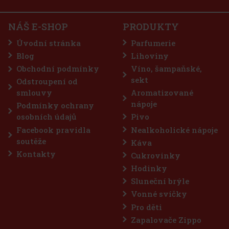
Storck Merci Together je hravý mix plněných čokoládových
pralinek, který je jako stvořený pro sdílení. Už samotný název
napovídá, že jde o sladkost pro společné chvíle – ať už plánujete
filmový večer, herní party, oslavu narozenin nebo si chcete jen
NÁŠ E-SHOP
PRODUKTY
160 Kč
143
Kč bez DPH
Úvodní stránka
Parfumerie
Do košíku
Blog
Lihoviny
Obchodní podmínky
Víno, šampaňské,
sekt
Odstroupení od
smlouvy
Aromatizované
nápoje
Podmínky ochrany
osobních údajů
Pivo
Facebook pravidla
Nealkoholické nápoje
soutěže
Káva
Kontakty
Cukrovinky
Hodinky
Sluneční brýle
Vonné svíčky
Pro děti
Zapalovače Zippo