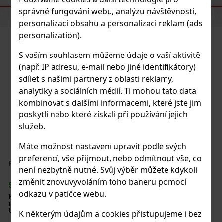
PODOBNÉ PRODUKTY
správné fungování webu, analýzu návštěvnosti,
personalizaci obsahu a personalizaci reklam (ads
personalization).
S vaším souhlasem můžeme údaje o vaší aktivitě
(např. IP adresu, e-mail nebo jiné identifikátory)
sdílet s našimi partnery z oblasti reklamy,
analytiky a sociálních médií. Ti mohou tato data
kombinovat s dalšími informacemi, které jste jim
poskytli nebo které získali při používání jejich
služeb.
Máte možnost nastavení upravit podle svých
preferencí, vše přijmout, nebo odmítnout vše, co
HAUSWIRTH Mozartkipferl 100g
není nezbytně nutné. Svůj výběr můžete kdykoli
změnit znovuvyvoláním toho baneru pomocí
SKLADEM
(> 5 ks)
odkazu v patičce webu.
HAUSWIRTH Mozartkipferl jsou jemné čokoládové cukrovinky
inspirované klasickou kombinací nugátu, marcipánu a čokolády.
Uvnitř se spojuje lahodná náplň s marcipánovým a nugátovým
K některým údajům a cookies přistupujeme i bez
charakterem, zatímco povrch je obalený v čokoládě a doplněný