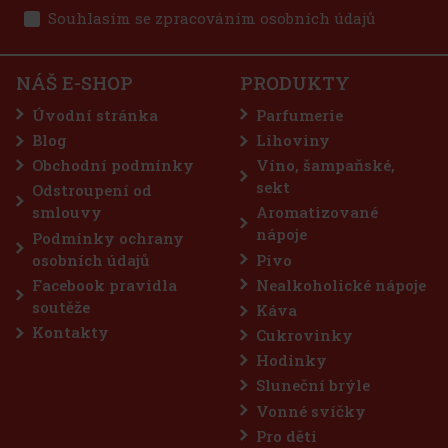
Souhlasím se zpracováním osobních údajů
37 Kč
ražé dóza 64 g
Do košíku
NÁŠ E-SHOP
PRODUKTY
ýkačky bez cukru s osvěžující příchutí
Úvodní stránka
Parfumerie
 které přinášejí dlouhotrvající svěžest
í. Praktická dóza obsahuje 46 dražé a
Blog
Lihoviny
ení ji můžete mít stále po ruce – v autě,
Obchodní podmínky
Víno, šampaňské,
57 Kč
sekt
Odstroupení od
Do košíku
smlouvy
Aromatizované
nápoje
Podmínky ochrany
osobních údajů
Pivo
Sleva: 43%
Facebook pravidla
Nealkoholické nápoje
Akce
soutěže
Káva
Kontakty
Cukrovinky
Hodinky
Sluneční brýle
Vonné svíčky
Pro děti