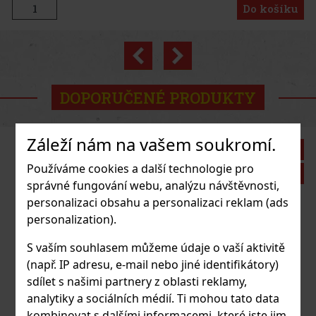
Do košíku
Previous
Next
Novinka
DOPORUČENÉ PRODUKTY
Záleží nám na vašem soukromí.
Sleva: 43%
Používáme cookies a další technologie pro
Akce
správné fungování webu, analýzu návštěvnosti,
personalizaci obsahu a personalizaci reklam (ads
personalization).
ite Peach 65g
S vaším souhlasem můžeme údaje o vaší aktivitě
(např. IP adresu, e-mail nebo jiné identifikátory)
sdílet s našimi partnery z oblasti reklamy,
analytiky a sociálních médií. Ti mohou tato data
37 Kč
kombinovat s dalšími informacemi, které jste jim