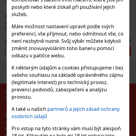
dražé dóza 64 g
poskytli nebo které získali při používání jejich
Do košíku
služeb.
dražé bez cukru s intenzivní mátovou
Máte možnost nastavení upravit podle svých
 dlouhotrvající svěžest dechu. Praktická
Novinka
atelným víčkem je ideální do auta,
preferencí, vše přijmout, nebo odmítnout vše, co
kže budete mít žvýkačky vždy po ruce. Žvý
57 Kč
není nezbytně nutné. Svůj výběr můžete kdykoli
změnit znovuvyvoláním toho baneru pomocí
Do košíku
odkazu v patičce webu.
K některým údajům a cookies přistupujeme i bez
Previous
Next
Sleva: 43%
vašeho souhlasu na základě oprávněného zájmu
Akce
(legitimate interest) pro technický provoz,
prevenci podvodů, zabezpečení a analýzu
ZÁKAZ PRODEJE ALKOHOLICKÝCH NÁPOJŮ
provozu.
OSOBÁM MLADŠÍM 18 LET!!!
neapple 65g
A také u našich
partnerů a jejich zásad ochrany
Podle zákona o evidenci tržeb je prodávající povinen
osobních údajů
vystavit kupujícímu účtenku. Zároveň je povinen
Pro vstup na tyto stránky vám musí být alespoň
zaevidovat přijatou tržbu u správce daně online v
případě technického výpadku pak nejpozději do 48
18 let. Kliknutím na bylo mi 18 let potvrzujete