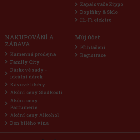
Zapalovače Zippo
Doplňky & Sklo
 dražé dóza 64 g
Hi-Fi elektro
NAKUPOVÁNÍ A
Můj účet
 bezcukrové žvýkačky určené pro
ZÁBAVA
ají maximálně intenzivní mentolové
Přihlášení
ace chladivých mentolových tónů přináší
a dlouhotrvající svěží dech. Praktická dóza
Kamenná prodejna
Registrace
57 Kč
Family City
Do košíku
Dárkové sady -
ideální dárek
Kávové likéry
Akční ceny Sladkosti
Akční ceny
Parfumerie
Akční ceny Alkohol
Den bílého vína