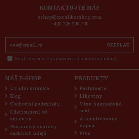
Akce
KONTAKTUJTE NÁS
eshop@excaliburshop.com
+420 725 900 700
vaný
ODESLAT
lkoholu
během
Souhlasím se zpracováním osobních údajů
87 Kč
 l
košíku
NÁŠ E-SHOP
PRODUKTY
r s
Úvodní stránka
Parfumerie
milovníky
nci a
Blog
Lihoviny
jení,
Obchodní podmínky
Víno, šampaňské,
262 Kč
sekt
Odstroupení od
košíku
smlouvy
Aromatizované
nápoje
Podmínky ochrany
osobních údajů
Pivo
a: 10%