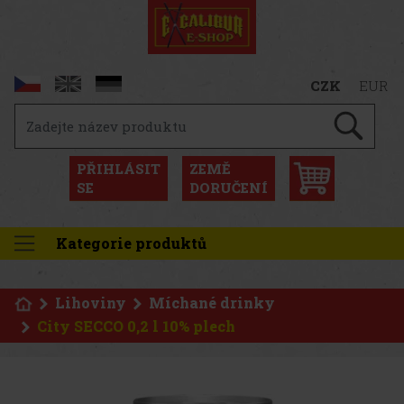
CZK
EUR
PŘIHLÁSIT
ZEMĚ
SE
DORUČENÍ
Kategorie produktů
Lihoviny
Míchané drinky
City SECCO 0,2 l 10% plech