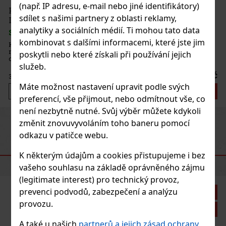
(např. IP adresu, e-mail nebo jiné identifikátory)
sdílet s našimi partnery z oblasti reklamy,
analytiky a sociálních médií. Ti mohou tato data
kombinovat s dalšími informacemi, které jste jim
ý
ní gin s
poskytli nebo které získali při používání jejich
ky.
služeb.
onale
42 Kč
Máte možnost nastavení upravit podle svých
košíku
preferencí, vše přijmout, nebo odmítnout vše, co
není nezbytně nutné. Svůj výběr můžete kdykoli
Previous
Next
změnit znovuvyvoláním toho baneru pomocí
odkazu v patičce webu.
DOPORUČENÉ PRODUKTY
K některým údajům a cookies přistupujeme i bez
vašeho souhlasu na základě oprávněného zájmu
(legitimate interest) pro technický provoz,
prevenci podvodů, zabezpečení a analýzu
a: 21%
provozu.
Akce
A také u našich
partnerů a jejich zásad ochrany