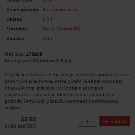
Evropská unie
Země původu:
0.2 l
Objem:
Peter Mertes KG
Výrobce:
City
Značka:
Náš kód:
170269
Dostupnost:
Skladem
(> 5 ks)
City Secco Frizzante Bianco je svěží bílé perlivé víno v
praktické plechovce, které potěší lehkým ovocným
charakterem, jemným perlením a příjemně
osvěžujícím projevem. Skvěle se hodí pro chvíle
pohody, letní dny, piknik, cestování i neformální
setkán ...
25 Kč
Do košíku
21 Kč bez DPH