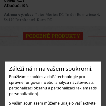
Objem:
0,2 l
Alkohol:
10 %
Adresa výrobce
: Peter Mertes KG, In der Bornwiese 4,
54470 Bernkastel-Kues, DE
PODOBNÉ PRODUKTY
Záleží nám na vašem soukromí.
Používáme cookies a další technologie pro
správné fungování webu, analýzu návštěvnosti,
personalizaci obsahu a personalizaci reklam (ads
personalization).
S vaším souhlasem můžeme údaje o vaší aktivitě