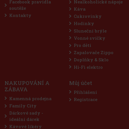
Facebook pravidla
Nealkoholické nápoje
Akce
soutěže
Káva
Kontakty
Cukrovinky
Hodinky
Sluneční brýle
Vonné svíčky
Pro děti
Zapalovače Zippo
Doplňky & Sklo
Hi-Fi elektro
NAKUPOVÁNÍ A
Můj účet
ě ukrývá
ZÁBAVA
ch
Přihlášení
u chuť a
Kamenná prodejna
Registrace
437 Kč
Family City
košíku
Dárkové sady -
ideální dárek
Kávové likéry