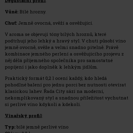
Degustační profil
:
Vůně:
Bílé hrozny.
Chuť:
Jemně ovocná, svěží a osvěžující.
V aroma se objevují tóny bílých hroznů, které
podtrhují jeho lehký a hravý styl. V chuti působí víno
jemně ovocně, svěže a velmi snadno pitelně. Právě
kombinace jemného perlení a osvěžujícího projevu z
něj dělá příjemného společníka pro samostatné
popíjení i jako doplněk k lehkým jídlům.
Praktický formát 0,2 l ocení každý, kdo hledá
pohodlné balení pro jednu porci bez nutnosti otevírat
klasickou lahev. Řada City sází na moderní,
nekomplikovaný styl a snadnou příležitost vychutnat
si perlivé víno kdykoli a kdekoli.
Vinařský profil
:
Typ:
bílé jemně perlivé víno