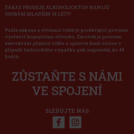
ZÁKAZ PRODEJE ALKOHOLICKÝCH NÁPOJŮ
OSOBÁM MLADŠÍM 18 LET!!!
Podle zákona o evidenci tržeb je prodávající povinen
vystavit kupujícímu účtenku. Zároveň je povinen
chovce,
emně
zaevidovat přijatou tržbu u správce daně online v
í pro
případě technického výpadku pak nejpozději do 48
o dop
25 Kč
hodin.
košíku
ZŮSTAŇTE S NÁMI
odka,
se svěží
VE SPOJENÍ
inásobná
la
350 Kč
košíku
SLEDUJTE NÁS
a: 19%