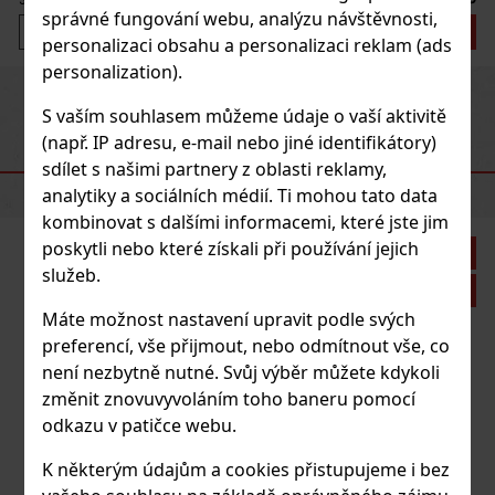
správné fungování webu, analýzu návštěvnosti,
Do košíku
personalizaci obsahu a personalizaci reklam (ads
personalization).
Previous
Next
S vaším souhlasem můžeme údaje o vaší aktivitě
(např. IP adresu, e-mail nebo jiné identifikátory)
DOPORUČENÉ PRODUKTY
sdílet s našimi partnery z oblasti reklamy,
analytiky a sociálních médií. Ti mohou tato data
kombinovat s dalšími informacemi, které jste jim
poskytli nebo které získali při používání jejich
Sleva: 28%
služeb.
Akce
Máte možnost nastavení upravit podle svých
preferencí, vše přijmout, nebo odmítnout vše, co
ble Difference Soft Foaming
není nezbytně nutné. Svůj výběr můžete kdykoli
změnit znovuvyvoláním toho baneru pomocí
odkazu v patičce webu.
ference Soft Foaming Cleanser je
avek speciálně formulován pro
K některým údajům a cookies přistupujeme i bez
 make-upu, nečistot a dalších částic,
ily během dne. Jeho vyvážené pH a