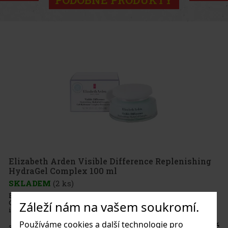
ble Difference Replenishing
00 ml
fference Replenishing HydraGel
ý gel s vodní texturou, který poskytuje
Záleží nám na vašem soukromí.
ataci a pomáhá pleti získat hladší,
led. Elizabeth Arden Visible Diffe
Používáme cookies a další technologie pro
473 Kč