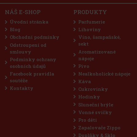
rý byl speciálně navržen pro péči o
jící dlouhotrvající hydrataci a
 Výtažky z bílého čaje: Přináší
NÁŠ E-SHOP
PRODUKTY
451 Kč
Nuxe Huile Prodigieuse Or Multi-Purpose Dry Oil
Úvodní stránka
Parfumerie
100 ml
Do košíku
Blog
Lihoviny
SKLADEM
(3 ks)
Obchodní podmínky
Víno, šampaňské,
Nuxe Huile Prodigieuse Or Multi-Purpose Dry Oil je ikonický suchý
olej, který kombinuje 7 vzácných olejů 100% rostlinného původu s
sekt
Odstroupení od
třpytivými zlatými perleťovými částečkami. Tento unikátní produkt
smlouvy
Aromatizované
poskytuje nejen hydrataci a saténový pocit, ale i neo
675 Kč
nápoje
558
Kč bez DPH
Podmínky ochrany
osobních údajů
Pivo
Do košíku
Facebook pravidla
Nealkoholické nápoje
soutěže
Káva
Kontakty
Cukrovinky
Hodinky
Sluneční brýle
Vonné svíčky
Pro děti
Zapalovače Zippo
Doplňky & Sklo