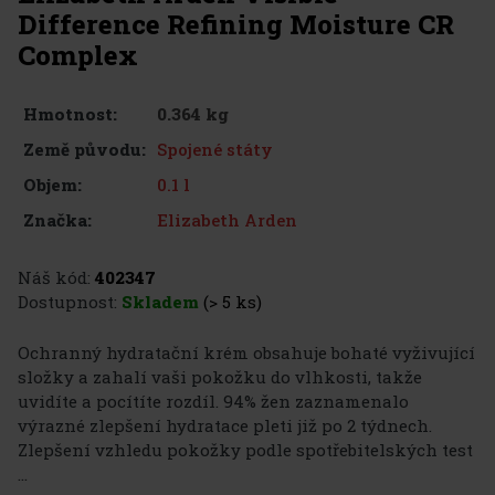
Difference Refining Moisture CR
Complex
0.364 kg
Hmotnost:
Spojené státy
Země původu:
0.1 l
Objem:
Elizabeth Arden
Značka:
Náš kód:
402347
Dostupnost:
Skladem
(> 5 ks)
Ochranný hydratační krém obsahuje bohaté vyživující
složky a zahalí vaši pokožku do vlhkosti, takže
uvidíte a pocítíte rozdíl. 94% žen zaznamenalo
výrazné zlepšení hydratace pleti již po 2 týdnech.
Zlepšení vzhledu pokožky podle spotřebitelských test
...