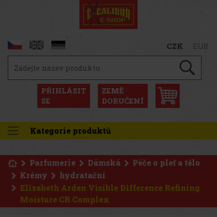
CZK
EUR
PŘIHLÁSIT
ZEMĚ
SE
DORUČENÍ
Kategorie produktů
Parfumerie
Dámská
Péče o pleť a tělo
Krémy
hydratační
Elizabeth Arden Visible Difference Refining
Moisture CR Complex