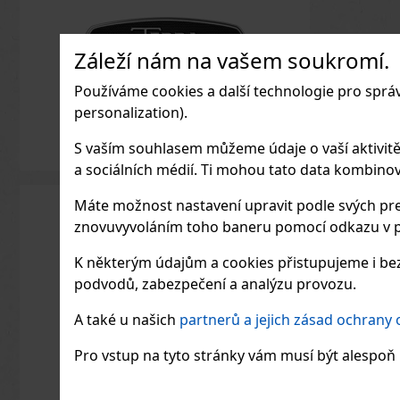
Záleží nám na vašem soukromí.
Používáme cookies a další technologie pro sprá
personalization).
S vaším souhlasem můžeme údaje o vaší aktivitě (n
a sociálních médií. Ti mohou tato data kombinovat
Máte možnost nastavení upravit podle svých pre
znovuvyvoláním toho baneru pomocí odkazu v p
K některým údajům a cookies přistupujeme i bez
podvodů, zabezpečení a analýzu provozu.
A také u našich
partnerů a jejich zásad ochrany
Pro vstup na tyto stránky vám musí být alespoň 1