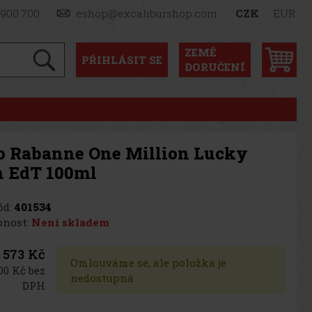
 900 700
eshop@excaliburshop.com
CZK
EUR
ZEMĚ
PŘIHLÁSIT
SE
DORUČENÍ
o Rabanne One Million Lucky
 EdT 100ml
d:
401534
nost:
Není skladem
 573 Kč
Omlouváme se, ale položka je
00 Kč bez
nedostupná
DPH