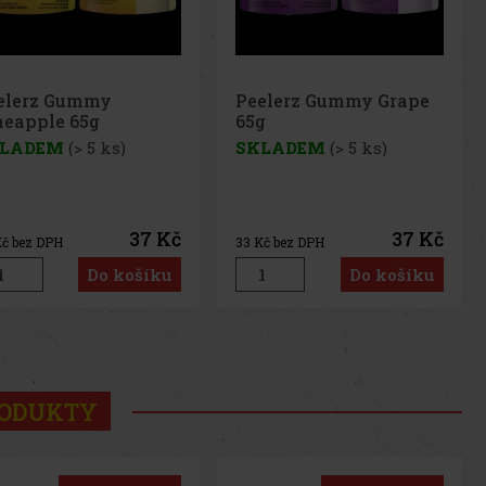
elerz Gummy Grape
Peelerz Gummy
g
Banana 65g
LADEM
(> 5 ks)
SKLADEM
(> 5 ks)
37 Kč
37 Kč
č bez DPH
33
Kč bez DPH
Do košíku
Do košíku
us
Next
RODUKTY