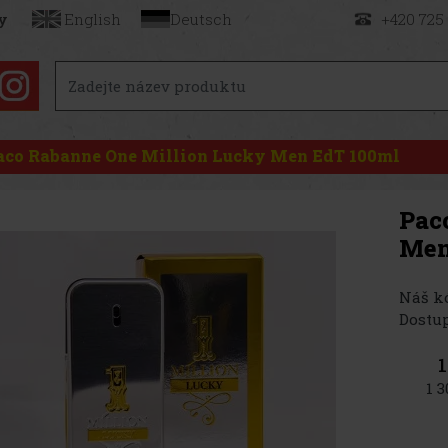
y
English
Deutsch
+420 725
aco Rabanne One Million Lucky Men EdT 100ml
Pac
Men
Náš kó
Dostup
1
1 3