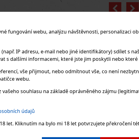
Previo
vné fungování webu, analýzu návštěvnosti, personalizaci ob
apř. IP adresu, e-mail nebo jiné identifikátory) sdílet s naš
 s dalšími informacemi, které jste jim poskytli nebo které zí
ferencí, vše přijmout, nebo odmítnout vše, co není nezbytn
atičce webu.
 vašeho souhlasu na základě oprávněného zájmu (legitimate
 osobních údajů
8 let. Kliknutím na bylo mi 18 let potvrzujete překročení té