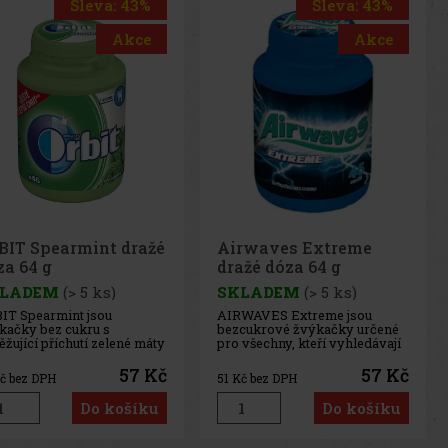
Sleva: 43%
Sleva: 43%
Akce
Akce
rwaves Extreme
Airwaves Cassis dražé
ažé dóza 64 g
dóza 64 g
LADEM
(> 5 ks)
SKLADEM
(> 5 ks)
WAVES Extreme jsou
AIRWAVES Cool Cassis jsou
cukrové žvýkačky určené
žvýkačky bez cukru, které
 všechny, kteří vyhledávají
spojují intenzivní chuť černého
imálně intenzivní
rybízu s výraznou mentolovou
tolové osvěžení. Silná
svěžestí. Originální kombinace
57 Kč
57 Kč
č bez DPH
51
Kč bez DPH
binace chladivých
ovocných a chladivých tónů
tolových tónů přináší
přináší dlouhotrvající osvěžení
Do košíku
Do košíku
mžitý pocit svěžesti a
a příjemný pocit svěžího
hotrvající svěží dech.
dechu. Praktická dóza
ktická dóza obsahuje