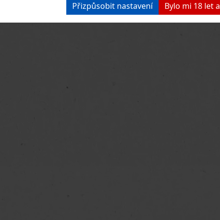
Přizpůsobit nastavení
Bylo mi 18 let