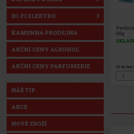
HI-FI ELEKTRO
Peeler
KAMENNÁ PRODEJNA
Peach 
SKLAD
AKČNÍ CENY ALKOHOL
AKČNÍ CENY PARFUMERIE
33
Kč bez
NÁŠ TIP
AKCE
NOVÉ ZBOŽÍ