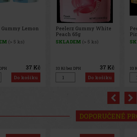
z Gummy White
Peelerz Gummy
Pe
65g
Pineapple 65g
65
EM
(> 5 ks)
SKLADEM
(> 5 ks)
SK
37 Kč
37 Kč
 DPH
33
Kč bez DPH
33
K
Do košíku
Do košíku
Previo
DOPORUČENÉ P