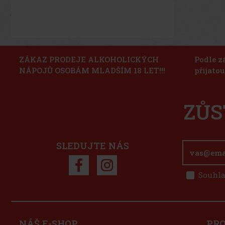
ZÁKAZ PRODEJE ALKOHOLICKÝCH
Podle z
NÁPOJŮ OSOBÁM MLADŠÍM 18 LET!!!
přijato
ZŮS
SLEDUJTE NÁS
Souhla
NÁŠ E-SHOP
PR