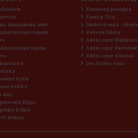
rfumerie
Kamenná prodejna
hoviny
Family City
no, šampaňské, sekt
Dárkové sady - ideál
omatizované nápoje
Kávové likéry
vo
Akční ceny Sladkosti
alkoholické nápoje
Akční ceny Parfumer
va
Akční ceny Alkohol
krovinky
Den bílého vína
dinky
uneční brýle
nné svíčky
o děti
palovače Zippo
plňky & Sklo
-Fi elektro