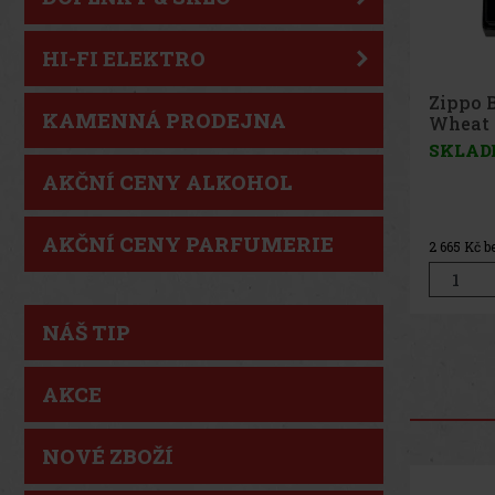
HI-FI ELEKTRO
Zippo 
KAMENNÁ PRODEJNA
SKLAD
AKČNÍ CENY ALKOHOL
AKČNÍ CENY PARFUMERIE
4 112
Kč b
NÁŠ TIP
AKCE
NOVÉ ZBOŽÍ