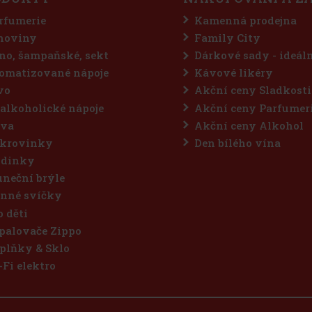
rfumerie
Kamenná prodejna
hoviny
Family City
no, šampaňské, sekt
Dárkové sady - ideál
omatizované nápoje
Kávové likéry
vo
Akční ceny Sladkosti
alkoholické nápoje
Akční ceny Parfumer
va
Akční ceny Alkohol
krovinky
Den bílého vína
dinky
uneční brýle
nné svíčky
o děti
palovače Zippo
plňky & Sklo
-Fi elektro