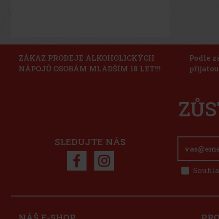
ZÁKAZ PRODEJE ALKOHOLICKÝCH
Podle z
NÁPOJŮ OSOBÁM MLADŠÍM 18 LET!!!
přijato
ZŮS
SLEDUJTE NÁS
Souhla
NÁŠ E-SHOP
PR