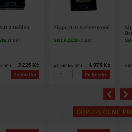
BLU 2 Fleetwood
Zippo BLU 2 Hi pol
Pe
Brass
65
EM
(2 ks)
SKLADEM
(3 ks)
SK
4 975 Kč
3 475 Kč
ez DPH
2 872
Kč bez DPH
33
K
Do košíku
Do košíku
Previo
DOPORUČENÉ P