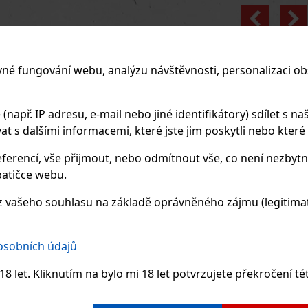
Previo
vné fungování webu, analýzu návštěvnosti, personalizaci ob
apř. IP adresu, e-mail nebo jiné identifikátory) sdílet s naš
 s dalšími informacemi, které jste jim poskytli nebo které zí
ferencí, vše přijmout, nebo odmítnout vše, co není nezbytn
atičce webu.
 vašeho souhlasu na základě oprávněného zájmu (legitimate
 osobních údajů
8 let. Kliknutím na bylo mi 18 let potvrzujete překročení té