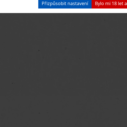
Přizpůsobit nastavení
Bylo mi 18 let