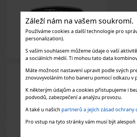
Záleží nám na vašem soukromí.
Používáme cookies a další technologie pro sprá
personalization).
S vaším souhlasem můžeme údaje o vaší aktivitě (n
a sociálních médií. Ti mohou tato data kombinovat
Máte možnost nastavení upravit podle svých pre
znovuvyvoláním toho baneru pomocí odkazu v p
K některým údajům a cookies přistupujeme i bez
podvodů, zabezpečení a analýzu provozu.
A také u našich
partnerů a jejich zásad ochrany
Pro vstup na tyto stránky vám musí být alespoň 1