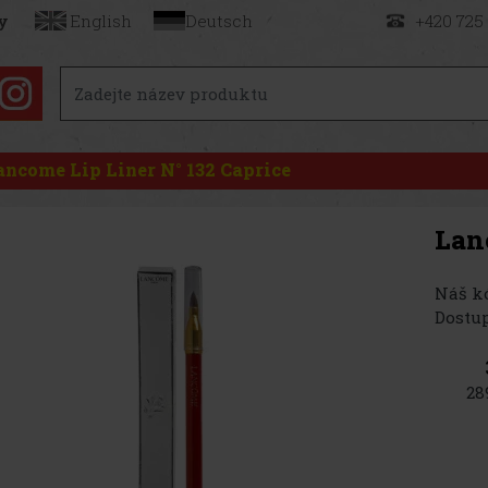
y
English
Deutsch
+420 725
ancome Lip Liner N° 132 Caprice
Lan
Náš kó
Dostup
28