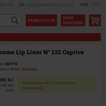
 900 700
eshop@excaliburshop.com
CZK
EUR
ZEMĚ
PŘIHLÁSIT
SE
DORUČENÍ
come Lip Liner N° 132 Caprice
d:
401791
nost:
Není skladem
350 Kč
Omlouváme se, ale položka je
9 Kč bez
nedostupná
DPH