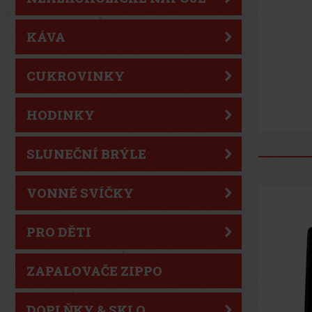
KÁVA
CUKROVINKY
HODINKY
SLUNEČNÍ BRÝLE
VONNÉ SVÍČKY
PRO DĚTI
ZAPALOVAČE ZIPPO
DOPLŇKY & SKLO