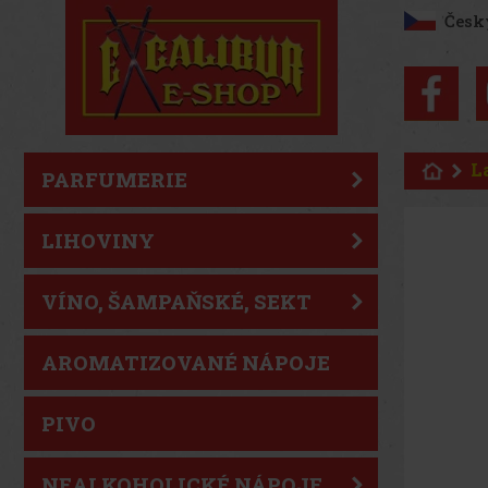
Česk
L
PARFUMERIE
LIHOVINY
VÍNO, ŠAMPAŇSKÉ, SEKT
AROMATIZOVANÉ NÁPOJE
PIVO
NEALKOHOLICKÉ NÁPOJE