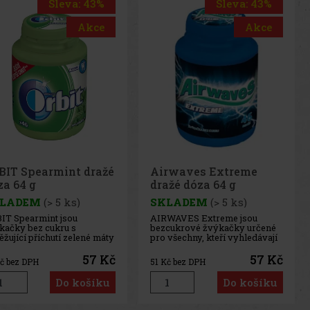
Sleva: 43%
Sleva: 43%
Akce
Akce
rwaves Extreme
Airwaves Cassis dražé
ažé dóza 64 g
dóza 64 g
LADEM
(> 5 ks)
SKLADEM
(> 5 ks)
WAVES Extreme jsou
AIRWAVES Cool Cassis jsou
cukrové žvýkačky určené
žvýkačky bez cukru, které
 všechny, kteří vyhledávají
spojují intenzivní chuť černého
imálně intenzivní
rybízu s výraznou mentolovou
tolové osvěžení. Silná
svěžestí. Originální kombinace
57 Kč
57 Kč
č bez DPH
51
Kč bez DPH
binace chladivých
ovocných a chladivých tónů
tolových tónů přináší
přináší dlouhotrvající osvěžení
Do košíku
Do košíku
mžitý pocit svěžesti a
a příjemný pocit svěžího
hotrvající svěží dech.
dechu. Praktická dóza
ktická dóza obsahuje