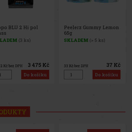
elerz Gummy Lemon
Peelerz Gummy White
g
Peach 65g
LADEM
(> 5 ks)
SKLADEM
(> 5 ks)
37 Kč
37 Kč
č bez DPH
33
Kč bez DPH
Do košíku
Do košíku
us
Next
RODUKTY