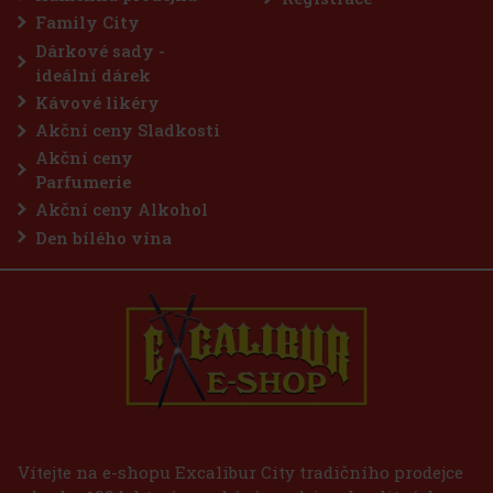
 Kč
Family City
íku
Dárkové sady -
ideální dárek
Kávové likéry
Akční ceny Sladkosti
Akční ceny
Parfumerie
Akční ceny Alkohol
Den bílého vína
Vítejte na e-shopu Excalibur City tradičního prodejce