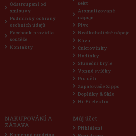
sekt
Odstroupení od
íku
smlouvy
Aromatizované
nápoje
Podmínky ochrany
osobních údajů
Pivo
3%
Facebook pravidla
Nealkoholické nápoje
ce
soutěže
Káva
Kontakty
Cukrovinky
Hodinky
Sluneční brýle
Vonné svíčky
Pro děti
Zapalovače Zippo
Doplňky & Sklo
Hi-Fi elektro
NAKUPOVÁNÍ A
Můj účet
ZÁBAVA
Přihlášení
ší
 dóza
Kamenná prodejna
Registrace