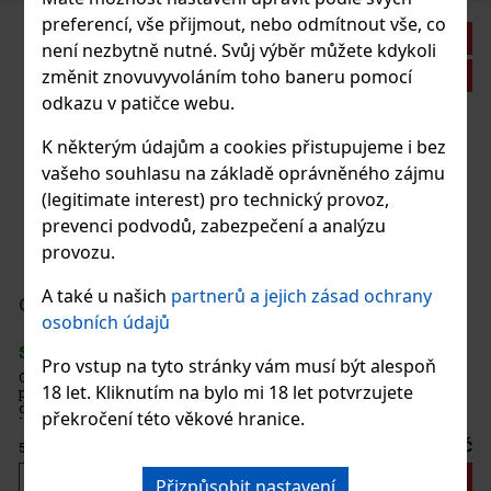
preferencí, vše přijmout, nebo odmítnout vše, co
3%
není nezbytně nutné. Svůj výběr můžete kdykoli
ce
změnit znovuvyvoláním toho baneru pomocí
odkazu v patičce webu.
K některým údajům a cookies přistupujeme i bez
vašeho souhlasu na základě oprávněného zájmu
(legitimate interest) pro technický provoz,
prevenci podvodů, zabezpečení a analýzu
provozu.
 Kč
A také u našich
partnerů a jejich zásad ochrany
osobních údajů
íku
Pro vstup na tyto stránky vám musí být alespoň
18 let. Kliknutím na bylo mi 18 let potvrzujete
překročení této věkové hranice.
Žvý
 Kč
íku
Přizpůsobit nastavení