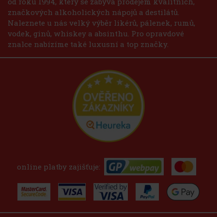
od roku 1994, který se zabývá prodejem kvalitních,
značkových alkoholických nápojů a destilátů.
Naleznete u nás velký výběr likérů, pálenek, rumů,
vodek, ginů, whiskey a absinthu. Pro opravdové
znalce nabízíme také luxusní a top značky.
online platby zajišťuje: