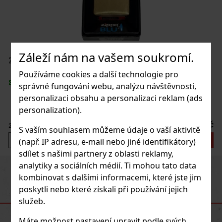
Záleží nám na vašem soukromí.
Používáme cookies a další technologie pro
správné fungování webu, analýzu návštěvnosti,
personalizaci obsahu a personalizaci reklam (ads
personalization).
5 Kč
S vaším souhlasem můžeme údaje o vaší aktivitě
íku
(např. IP adresu, e-mail nebo jiné identifikátory)
sdílet s našimi partnery z oblasti reklamy,
analytiky a sociálních médií. Ti mohou tato data
Previous
Next
kombinovat s dalšími informacemi, které jste jim
poskytli nebo které získali při používání jejich
DOPORUČENÉ PRODUKTY
služeb.
Máte možnost nastavení upravit podle svých