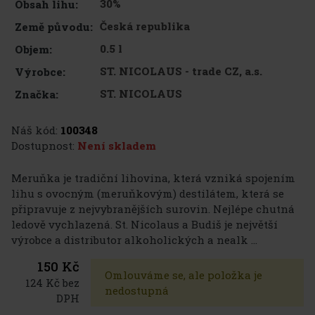
30%
Obsah lihu:
Česká republika
Země původu:
0.5 l
Objem:
ST. NICOLAUS - trade CZ, a.s.
Výrobce:
ST. NICOLAUS
Značka:
Náš kód:
100348
Dostupnost:
Není skladem
Meruňka je tradiční lihovina, která vzniká spojením
lihu s ovocným (meruňkovým) destilátem, která se
připravuje z nejvybranějších surovin. Nejlépe chutná
ledově vychlazená. St. Nicolaus a Budiš je největší
výrobce a distributor alkoholických a nealk ...
150 Kč
Omlouváme se, ale položka je
124 Kč bez
nedostupná
DPH