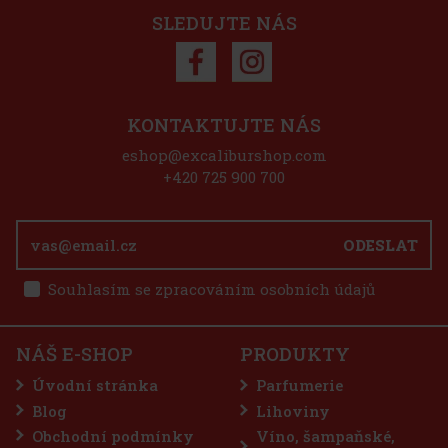
íku
SLEDUJTE NÁS
3%
ce
KONTAKTUJTE NÁS
eshop@excaliburshop.com
+420 725 900 700
ODESLAT
Souhlasím se zpracováním osobních údajů
 Kč
íku
NÁŠ E-SHOP
PRODUKTY
í
Úvodní stránka
Parfumerie
Blog
Lihoviny
tě,
Obchodní podmínky
Víno, šampaňské,
 Kč