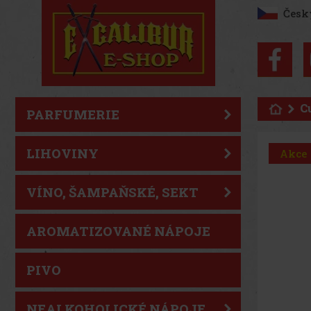
Česk
C
PARFUMERIE
LIHOVINY
Akce
VÍNO, ŠAMPAŇSKÉ, SEKT
AROMATIZOVANÉ NÁPOJE
PIVO
NEALKOHOLICKÉ NÁPOJE