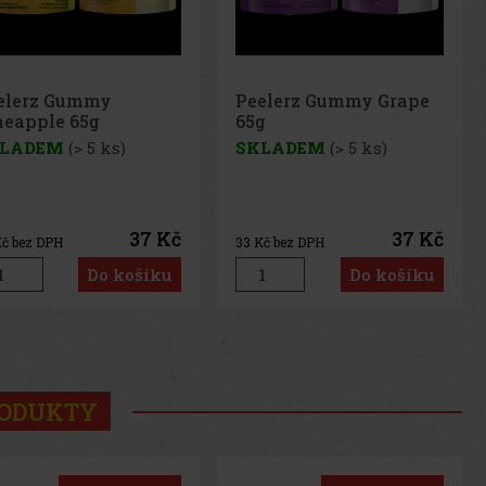
elerz Gummy Grape
Peelerz Gummy
g
Banana 65g
LADEM
(> 5 ks)
SKLADEM
(> 5 ks)
37 Kč
37 Kč
č bez DPH
33
Kč bez DPH
Do košíku
Do košíku
us
Next
RODUKTY