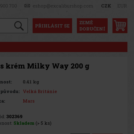
 900 700
eshop@excaliburshop.com
CZK
EUR
ZEMĚ
PŘIHLÁSIT
SE
DORUČENÍ
s krém Milky Way 200 g
0.41 kg
nost:
Velká Británie
 původu:
Mars
a:
d:
302369
nost:
Skladem
(> 5 ks)