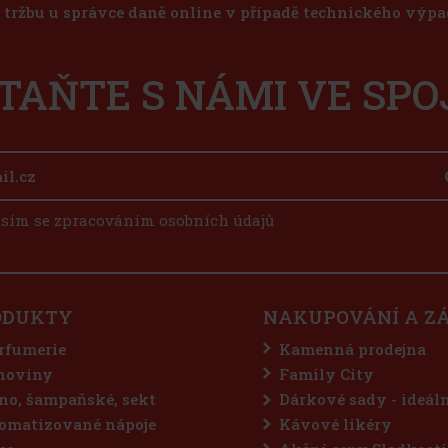
u tržbu u správce daně online v případě technického výpa
TAŇTE S NÁMI VE SPO
sím se zpracováním osobních údajů
ODUKTY
NAKUPOVÁNÍ A Z
rfumerie
Kamenná prodejna
hoviny
Family City
no, šampaňské, sekt
Dárkové sady - ideál
omatizované nápoje
Kávové likéry