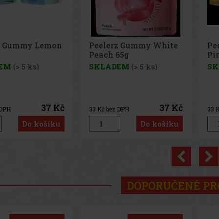
z Gummy White
Peelerz Gummy
Pe
65g
Pineapple 65g
65
EM
(> 5 ks)
SKLADEM
(> 5 ks)
SK
37 Kč
37 Kč
 DPH
33
Kč bez DPH
33
K
Do košíku
Do košíku
Previo
DOPORUČENÉ P