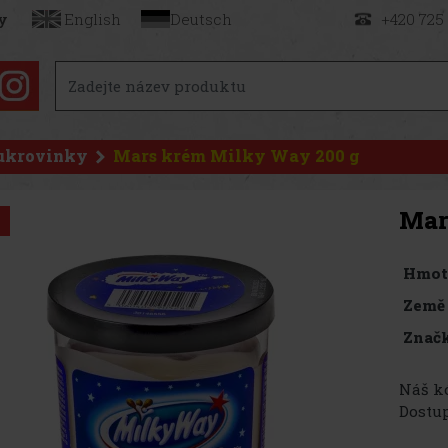
y
English
Deutsch
+420 725
ukrovinky
Mars krém Milky Way 200 g
Mar
Hmot
Země
Značk
Náš kó
Dostup