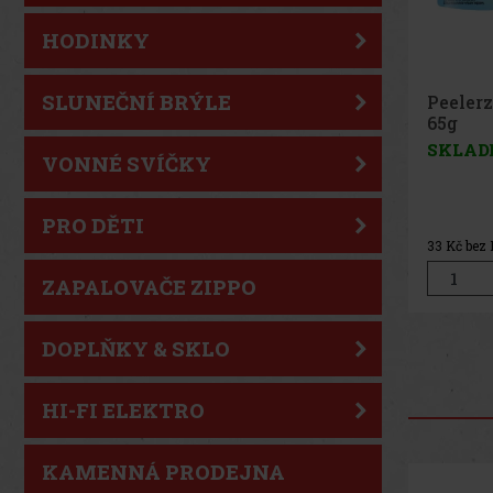
HODINKY
SLUNEČNÍ BRÝLE
Peeler
Peach 
SKLAD
VONNÉ SVÍČKY
PRO DĚTI
33
Kč bez
ZAPALOVAČE ZIPPO
DOPLŇKY & SKLO
HI-FI ELEKTRO
KAMENNÁ PRODEJNA