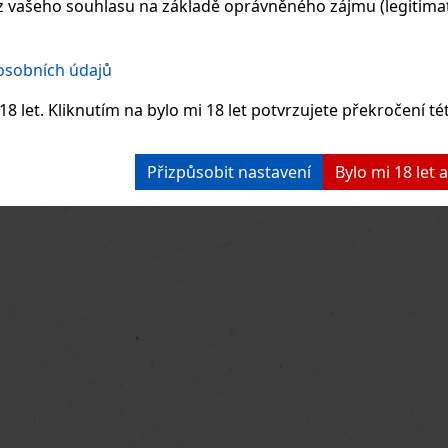
 vašeho souhlasu na základě oprávněného zájmu (legitimate
 osobních údajů
8 let. Kliknutím na bylo mi 18 let potvrzujete překročení té
Přizpůsobit nastavení
Bylo mi 18 let