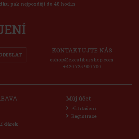
dku pak nejpozději do 48 hodin.
JENÍ
KONTAKTUJTE NÁS
ODESLAT
eshop@excaliburshop.com
+420 725 900 700
ÁBAVA
Můj účet
Přihlášení
Registrace
ní dárek