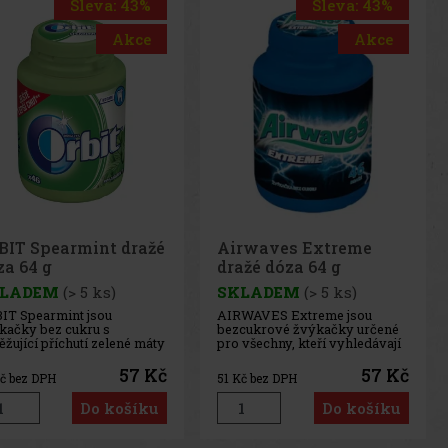
Sleva: 43%
Sleva: 43%
Akce
Akce
rwaves Extreme
Airwaves Cassis dražé
ažé dóza 64 g
dóza 64 g
LADEM
(> 5 ks)
SKLADEM
(> 5 ks)
WAVES Extreme jsou
AIRWAVES Cool Cassis jsou
cukrové žvýkačky určené
žvýkačky bez cukru, které
 všechny, kteří vyhledávají
spojují intenzivní chuť černého
imálně intenzivní
rybízu s výraznou mentolovou
tolové osvěžení. Silná
svěžestí. Originální kombinace
57 Kč
57 Kč
č bez DPH
51
Kč bez DPH
binace chladivých
ovocných a chladivých tónů
tolových tónů přináší
přináší dlouhotrvající osvěžení
Do košíku
Do košíku
mžitý pocit svěžesti a
a příjemný pocit svěžího
hotrvající svěží dech.
dechu. Praktická dóza
ktická dóza obsahuje