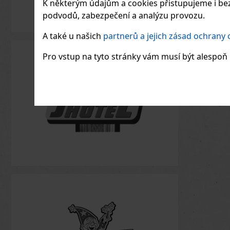
K některým údajům a cookies přistupujeme i bez
podvodů, zabezpečení a analýzu provozu.
A také u našich
partnerů a jejich zásad ochrany
Pro vstup na tyto stránky vám musí být alespoň 1