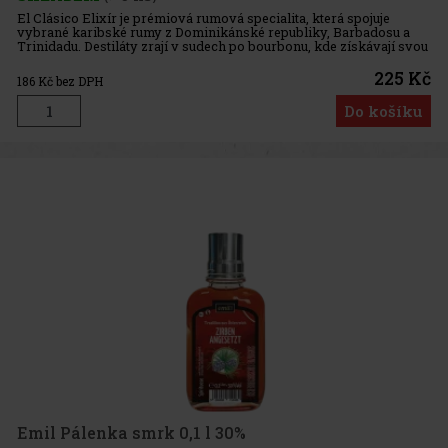
El Clásico Elixír je prémiová rumová specialita, která spojuje
vybrané karibské rumy z Dominikánské republiky, Barbadosu a
Trinidadu. Destiláty zrají v sudech po bourbonu, kde získávají svou
jemnost, hloubku a bohatý charakter. Výsledná směs je harmo
225 Kč
186
Kč bez DPH
Do košíku
Emil Pálenka smrk 0,1 l 30%