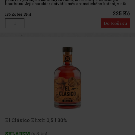
bourbonu. Její charakter dotváří směs aromatického koření, v níž
dominuje sladká vanilka. Výsledkem je jemný, harmonický a
příjemně
225 Kč
186
Kč bez DPH
Do košíku
El Clásico Elixír 0,5 l 30%
SKLADEM
(> 5 ks)