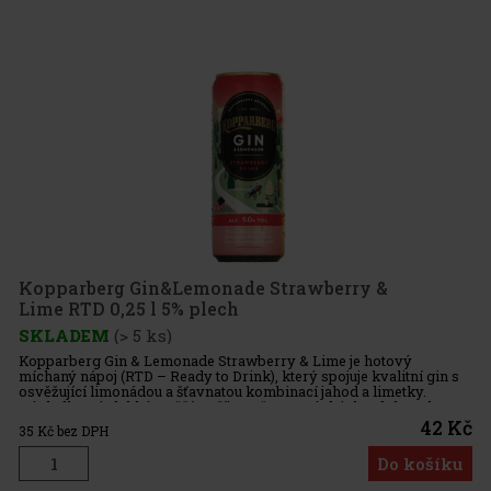
Kopparberg Gin&Lemonade Strawberry &
Lime RTD 0,25 l 5% plech
SKLADEM
(> 5 ks)
Kopparberg Gin & Lemonade Strawberry & Lime je hotový
míchaný nápoj (RTD – Ready to Drink), který spojuje kvalitní gin s
osvěžující limonádou a šťavnatou kombinací jahod a limetky.
Výsledkem je lehký, svěží a příjemně ovocný drink s dokonale
42 Kč
35
Kč bez DPH
Do košíku