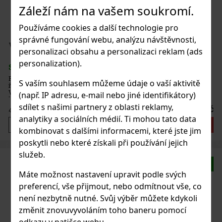
Záleží nám na vašem soukromí.
Používáme cookies a další technologie pro
správné fungování webu, analýzu návštěvnosti,
Vodka Pravda 0,7l 40%
personalizaci obsahu a personalizaci reklam (ads
personalization).
SKLADEM
(> 5 ks)
Pravda Vodka je prémiová polská vodka, která staví na poctivém
S vaším souhlasem můžeme údaje o vaší aktivitě
řemesle, pečlivém výběru surovin a mimořádně jemném výsledku.
Vyrábí se v malých sériích v oblasti Bielsko-Biała na jihu Polska,
(např. IP adresu, e-mail nebo jiné identifikátory)
kde na celý proces dohlíží už šestá generace rodiny Kulako
sdílet s našimi partnery z oblasti reklamy,
575 Kč
475
Kč bez DPH
analytiky a sociálních médií. Ti mohou tato data
Do košíku
kombinovat s dalšími informacemi, které jste jim
poskytli nebo které získali při používání jejich
služeb.
Novinka
Máte možnost nastavení upravit podle svých
preferencí, vše přijmout, nebo odmítnout vše, co
není nezbytně nutné. Svůj výběr můžete kdykoli
změnit znovuvyvoláním toho baneru pomocí