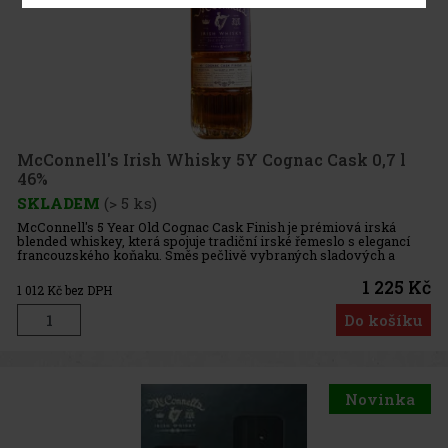
McConnell's Irish Whisky 5Y Cognac Cask 0,7 l
46%
SKLADEM
(> 5 ks)
McConnell's 5 Year Old Cognac Cask Finish je prémiová irská
blended whiskey, která spojuje tradiční irské řemeslo s elegancí
francouzského koňaku. Směs pečlivě vybraných sladových a
obilných whiskey zraje pět let v sudech po bourbonu prvního
plnění a
1 225 Kč
1 012
Kč bez DPH
Do košíku
Novinka