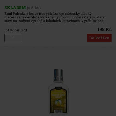
SKLADEM
(> 5 ks)
Emil Pálenka z borovicových šišek je rakouský alpský
macerovaný destilát s výrazným přírodním charakterem, který
staví na tradiční výrobě a lokálních surovinách. Vyrábí se bez
umělých aromat a přísad, takže v chuti vyniká autentický horský
profil bor
198 Kč
164
Kč bez DPH
Do košíku