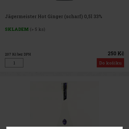
Jägermeister Hot Ginger (scharf) 0,5l 33%
SKLADEM
(> 5 ks)
250 Kč
207
Kč bez DPH
Do košíku