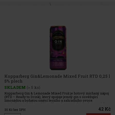
Kopparberg Gin&Lemonade Mixed Fruit RTD 0,25 l
5% plech
SKLADEM
(> 5 ks)
Kopparberg Gin & Lemonade Mixed Fruit je hotový míchaný nápoj
(RTD – Ready to Drink), který spojuje jemný gin s osvěžující
limonádou a bohatou směsí lesního a zahradního ovoce.
Výsledkem je lehký, svěží a příjemně ovocný drink s harmonickou
sladk
42 Kč
35
Kč bez DPH