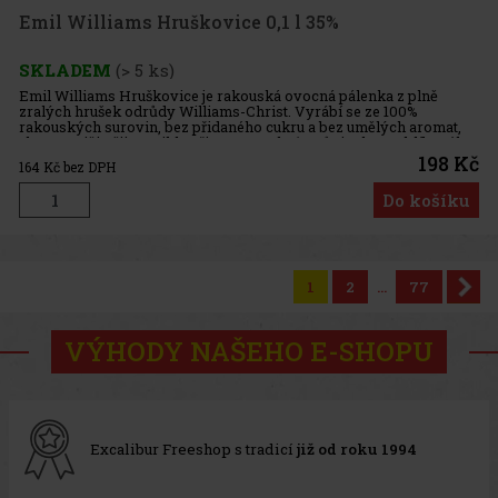
Emil Williams Hruškovice 0,1 l 35%
SKLADEM
(> 5 ks)
Emil Williams Hruškovice je rakouská ovocná pálenka z plně
zralých hrušek odrůdy Williams-Christ. Vyrábí se ze 100%
rakouských surovin, bez přidaného cukru a bez umělých aromat,
aby co nejčistěji vystihla přirozenou chuť a vůni tohoto oblíbeného
ovoc
198 Kč
164
Kč bez DPH
Do košíku
1
2
...
77
VÝHODY NAŠEHO E-SHOPU
Excalibur Freeshop s tradicí
již od roku 1994