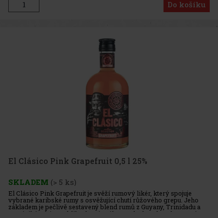
Do košíku
El Clásico Pink Grapefruit 0,5 l 25%
SKLADEM
(> 5 ks)
El Clásico Pink Grapefruit je svěží rumový likér, který spojuje
vybrané karibské rumy s osvěžující chutí růžového grepu. Jeho
základem je pečlivě sestavený blend rumů z Guyany, Trinidadu a
Dominikánské republiky, které zrály v sudech po bourbonu. Výs