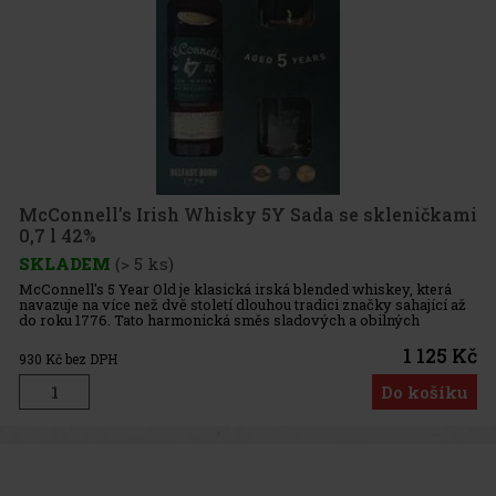
McConnell’s Irish Whisky 5Y Sada se skleničkami
0,7 l 42%
SKLADEM
(> 5 ks)
McConnell's 5 Year Old je klasická irská blended whiskey, která
navazuje na více než dvě století dlouhou tradici značky sahající až
do roku 1776. Tato harmonická směs sladových a obilných
whiskey zraje pět let v pečlivě vybraných sudech po bourbonu p
1 125 Kč
930
Kč bez DPH
Do košíku