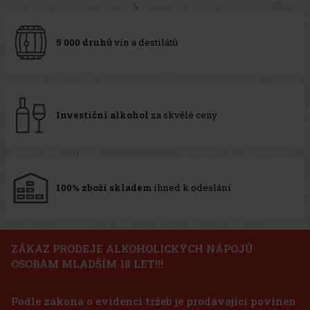
5 000 druhů
vín a destilátů
Investiční alkohol
za skvělé ceny
100% zboží skladem
ihned k odeslání
ZÁKAZ PRODEJE ALKOHOLICKÝCH NÁPOJŮ
OSOBÁM MLADŠÍM 18 LET!!!
Podle zákona o evidenci tržeb je prodávající povinen