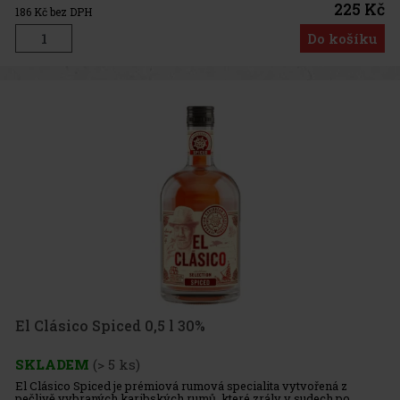
225 Kč
186
Kč bez DPH
Do košíku
El Clásico Spiced 0,5 l 30%
SKLADEM
(> 5 ks)
El Clásico Spiced je prémiová rumová specialita vytvořená z
pečlivě vybraných karibských rumů, které zrály v sudech po