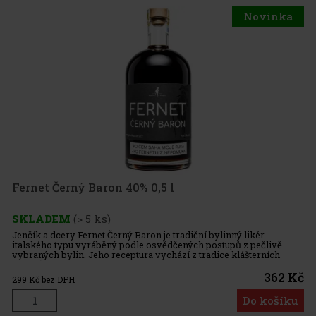
Novinka
Fernet Černý Baron 40% 0,5 l
SKLADEM
(> 5 ks)
Jenčík a dcery Fernet Černý Baron je tradiční bylinný likér
italského typu vyráběný podle osvědčených postupů z pečlivě
vybraných bylin. Jeho receptura vychází z tradice klášterních
fernetů, které vznikaly ve Středomoří již před několika staletími. M
362 Kč
299
Kč bez DPH
Do košíku