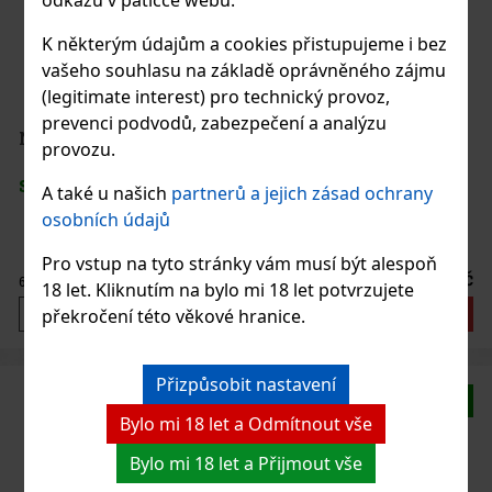
odkazu v patičce webu.
K některým údajům a cookies přistupujeme i bez
vašeho souhlasu na základě oprávněného zájmu
(legitimate interest) pro technický provoz,
prevenci podvodů, zabezpečení a analýzu
Nativo Autentico Salvaje 0,7 l 40% Tube
provozu.
SKLADEM
(> 5 ks)
A také u našich
partnerů a jejich zásad ochrany
osobních údajů
Pro vstup na tyto stránky vám musí být alespoň
825 Kč
682
Kč bez DPH
18 let. Kliknutím na bylo mi 18 let potvrzujete
Do košíku
překročení této věkové hranice.
Přizpůsobit nastavení
Novinka
Bylo mi 18 let a Odmítnout vše
Bylo mi 18 let a Přijmout vše