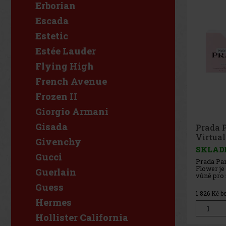
Erborian
Escada
Estetic
Estée Lauder
Flying High
French Avenue
Frozen II
Giorgio Armani
Gisada
Prada 
Virtua
Givenchy
50ml
SKLAD
Gucci
Prada Par
Flower je
Guerlain
vůně pro 
překračov
Guess
smyslové
1 826
Kč b
svěží kv
Hermes
voda z ro
propojení
Hollister California
nejnovějš
konkrétn