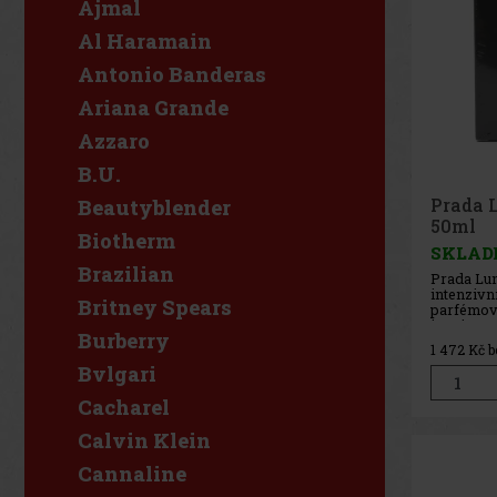
Ajmal
Al Haramain
Antonio Banderas
Ariana Grande
Azzaro
B.U.
Prada 
Beautyblender
50ml
Biotherm
SKLAD
Brazilian
Prada Lun
intenzivn
Britney Spears
parfémov
inspirova
Burberry
světem ja
1 472
Kč b
Oproti pů
Bvlgari
nabízí hlu
dlouhotrv
spojuje s
Cacharel
s hřejivou
Calvin Klein
Cannaline