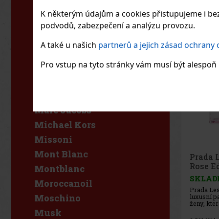
kůže – do
L'Occitane
tělem a p
K některým údajům a cookies přistupujeme i bez
individual
L'Oréal
podvodů, zabezpečení a analýzu provozu.
Lacoste
A také u našich
partnerů a jejich zásad ochrany
Lancaster
Pro vstup na tyto stránky vám musí být alespoň 1
Lancôme
Lattafa
Luxure
Marc Jacobs
Michael Kors
Missoni
Mont Blanc
Prada 
Rose E
Montblanc
SKLAD
Moroccanoil
Prada Les
luxusní 
Moschino
ženy, kter
komplexn
Musk
jejich po