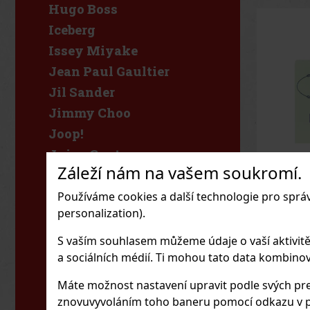
Hugo Boss
Iceberg
Issey Miyake
Jean Paul Gaultier
Jil Sander
Jimmy Choo
Joop!
Juicy Couture
Záleží nám na vašem soukromí.
KIDS World
Karl Lagerfeld
Používáme cookies a další technologie pro sprá
Prada 
EdP 10
personalization).
Katy
SKLAD
Kenzo
S vaším souhlasem můžeme údaje o vaší aktivitě (n
Prada Inf
dámská p
Khadlaj
a sociálních médií. Ti mohou tato data kombinovat
která zac
přirozeno
Kylie Cosmetics
sofistik
Máte možnost nastavení upravit podle svých pre
2 611
Kč b
podání. T
Kylie Jenner
znovuvyvoláním toho baneru pomocí odkazu v p
Les Infus