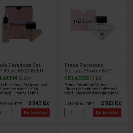
ada Paradoxe Set:
Prada Paradoxe
P 50 ml+EdP Refill
Virtual Flower EdP
0 ml
90ml
LADEM
(2 ks)
SKLADEM
(3 ks)
da Paradoxe Set je oslavou
Prada Paradoxe Virtual
kosti ve všech jejích
Flower je květinově pižmová
obách – jemné i silné,
vůně, která představuje jemné
slné i svobodné. Tento
a svěží aroma, přizpůsobené
usní dárkový set obsahuje
moderní ženě. Tato parfémová
3 943 Kč
2 921 Kč
59
Kč bez DPH
2 414
Kč bez DPH
fémovanou vodu 50 ml a
voda zachycuje vzdušnou a
ktickou náplň 100 ml, která
zářivou vůni jasmínu,
Do košíku
Do košíku
žňuje vůni znovu a znovu
obohacenou o svěží tóny
žívat bez zbytečného odpa
bergamotu a teplé podtóny
pižma a ambret