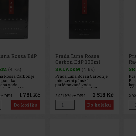
Luna Rossa EdP
Prada Luna Rossa
Pr
Carbon EdP 100ml
Ra
EM
(4 ks)
SKLADEM
(4 ks)
SK
a Rossa Carbon je
Prada Luna Rossa Carbon je
Pra
í pánská
intenzivní pánská
Ess
aná voda
parfémovaná voda
kap
ná silou uhlíku a
inspirovaná silou uhlíku a
dám
chtařských závodů.
světem jachtařských závodů.
int
1 781 Kč
2 518 Kč
ez DPH
2 081
Kč bez DPH
2 9
vodní toaletní vodě
Oproti původní toaletní vodě
poj
bší, výraznější a
nabízí hlubší, výraznější a
neč
Do košíku
Do košíku
ající charakter, který
dlouhotrvající charakter, který
par
věží aromatické tóny
spojuje svěží aromatické tóny
hra
 gur
s hřejivou gur
kvě