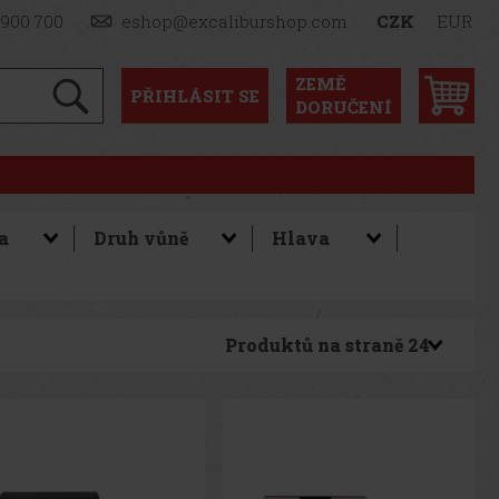
 900 700
eshop@excaliburshop.com
CZK
EUR
ZEMĚ
PŘIHLÁSIT
SE
DORUČENÍ
Produktů na straně