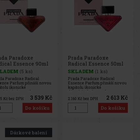
ada Paradoxe
Prada Paradoxe
dical Essence 90ml
Radical Essence 50ml
LADEM
(5 ks)
SKLADEM
(1 ks)
da Paradoxe Radical
Prada Paradoxe Radical
ence Parfum přináší novou
Essence Parfum přináší novou
itolu ikonické
kapitolu ikonické
ské vůně Paradoxe v
dámské vůně Paradoxe v
enzivnějším, gurmánském
intenzivnějším, gurmánském
3 539 Kč
2 613 Kč
25
Kč bez DPH
2 160
Kč bez DPH
etí. Tato odvážná, smyslná a
pojetí. Tato odvážná, smyslná a
ekaně návyková
nečekaně návyková
Do košíku
Do košíku
fémová esence posouvá
parfémová esence posouvá
nice ženské vůně a spojuje
hranice ženské vůně a spojuje
tinovou eleganci s dek
květinovou eleganci s dek
Dárkové balení