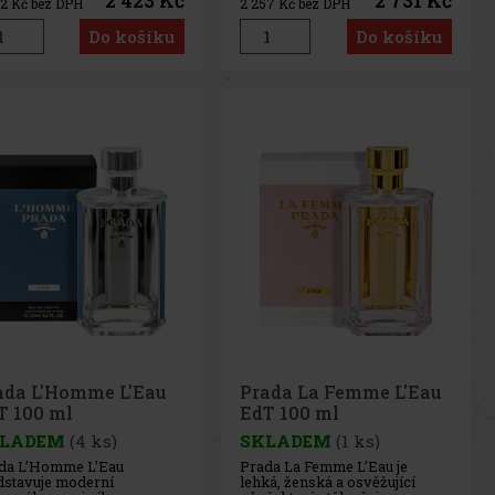
2 423 Kč
2 731 Kč
02
Kč bez DPH
2 257
Kč bez DPH
luzivní vůně byla
smyslností a elegancí. Tato
vořena světově
náhradní náplň Prada
Do košíku
Do košíku
ávanými parfuméry z
Paradoxe Intense byla
audan - Nadège Le
vytvořena světově
lantezec, Shyamala
uznávanými parfuméry z
sondieu
Givaudan - Nadège Le Gar
ada L'Homme L'Eau
Prada La Femme L'Eau
T 100 ml
EdT 100 ml
LADEM
(4 ks)
SKLADEM
(1 ks)
da L’Homme L’Eau
Prada La Femme L’Eau je
dstavuje moderní
lehká, ženská a osvěžující