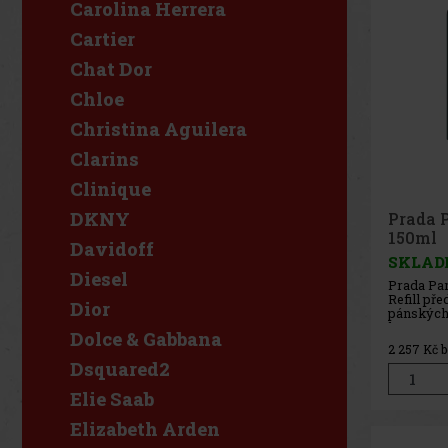
Carolina Herrera
Cartier
Chat Dor
Chloe
Christina Aguilera
Clarins
Clinique
DKNY
Prada 
150ml
Davidoff
SKLAD
Diesel
Prada Pa
Refill př
Dior
pánských 
konvence s
Dolce & Gabbana
ženský pr
2 257
Kč 
Jedná se 
Dsquared2
doplňova
Prada Pa
Elie Saab
Charakter
otevírá 
Elizabeth Arden