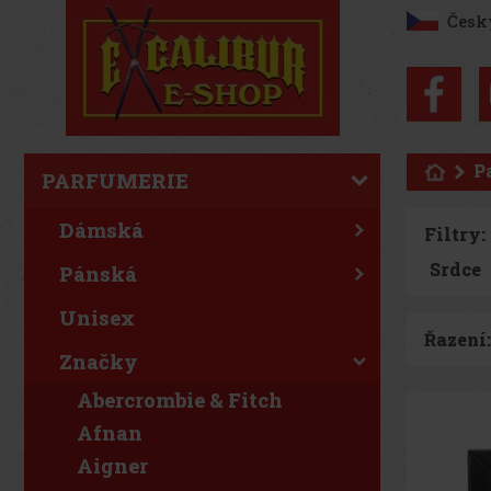
Česk
P
PARFUMERIE
Dámská
Filtry:
Pánská
Unisex
Řazení:
Značky
Abercrombie & Fitch
Afnan
Aigner