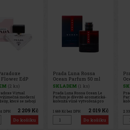
Paradoxe
Prada Luna Rossa
Pr
l Flower EdP
Ocean Parfum 50 ml
Oc
EM
(2 ks)
SKLADEM
(1 ks)
SK
adoxe Virtual
Prada Luna Rossa Ocean Le
Pra
 výjimečná moderní
Parfum je dřevitě-aromatická-
Par
ženy, které se nebojí
kořenitá vůně vytvořená pro
koř
at hranice
moderního muže s vizí a
mod
ho vnímání. Tato
odvahou. Je jako pozvánka k
odv
2 209 Kč
2 019 Kč
ez DPH
1 669
Kč bez DPH
2 3
ětinová parfémovaná
objevování nových obzorů,
obj
ku 2024 je výsledkem
posouvání limitů a spojení
pos
Do košíku
Do košíku
 haute parfumerie a
člověka s technologií, která
člov
ích technologií –
rozšiřuje naše schopnosti.
rozš
ě
Tento
Ten