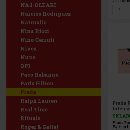
2 591
Kč b
vůně komb
NAJ-OLEARI
moderní p
centru po
Narciso Rodriguez
zahradní 
odrůd
Naturalis
Nina Ricci
Nino Cerruti
Nivea
Nuxe
OPI
Paco Rabanne
Paris Hilton
Prada
Ralph Lauren
Prada 
Intens
Real Time
SKLAD
Rituals
Prada Pa
Roger & Gallet
Parfum In