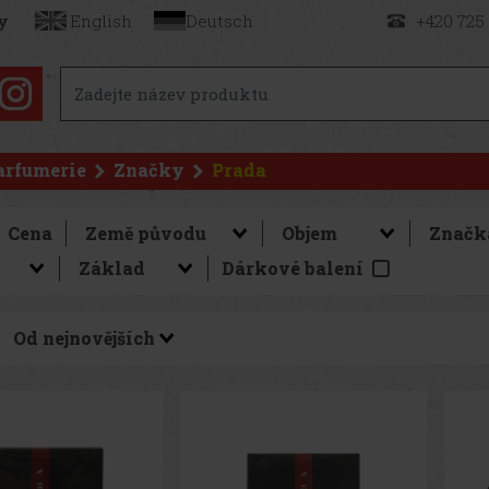
y
English
Deutsch
+420 725
arfumerie
Značky
Prada
Cena
Dárkové balení