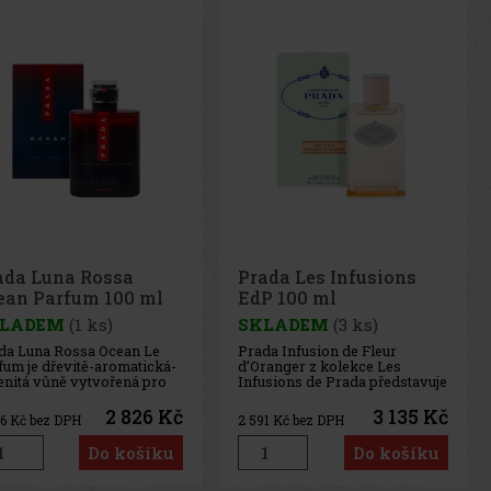
ada Luna Rossa
Prada Les Infusions
ean Parfum 100 ml
EdP 100 ml
LADEM
(1 ks)
SKLADEM
(3 ks)
da Luna Rossa Ocean Le
Prada Infusion de Fleur
fum je dřevitě-aromatická-
d’Oranger z kolekce Les
enitá vůně vytvořená pro
Infusions de Prada představuje
erního muže s vizí a
sofistikovanou interpretaci
ahou. Je jako pozvánka k
pomerančového květu v
2 826 Kč
3 135 Kč
36
Kč bez DPH
2 591
Kč bez DPH
evování nových obzorů,
moderním pojetí. Tato
ouvání limitů a spojení
květinově-citrusová vůně
Do košíku
Do košíku
ěka s technologií, která
spojuje neroli a olej z
iřuje naše schopnosti.
pomerančových květů s
to
jemným jasmínem a nočním