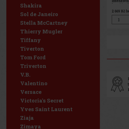
intenzivn
Shakira
která je 
smyslnost
2 669
Kč b
exkluzivn
Sol de Janeiro
vytvořen
uznávaný
Stella McCartney
Givaudan
Garlantez
Thierry Mugler
Maisondi
Tiffany
Tiverton
Tom Ford
Triverton
V.B.
Valentino
Versace
Victoria's Secret
Yves Saint Laurent
Ziaja
Zimaya