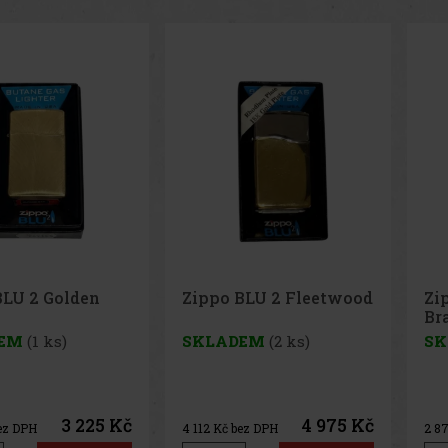
BLU 2 Fleetwood
Zippo BLU 2 Hi pol
Pe
Brass
65
EM
(2 ks)
SKLADEM
(3 ks)
SK
4 975 Kč
3 475 Kč
ez DPH
2 872
Kč bez DPH
33
K