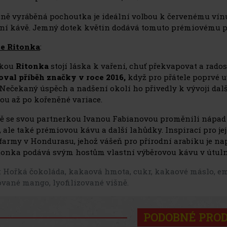
čně vyráběná pochoutka je ideální volbou k červenému vínu, 
ní kávě. Jemný dotek květin dodává tomuto prémiovému pr
ce Ritonka
:
čkou
Ritonka
stojí láska k vaření, chuť překvapovat a rados
oval příběh značky v roce 2016,
když pro přátele poprvé u
 Nečekaný úspěch a nadšení okolí ho přivedly k vývoji dal
ou až po kořeněné variace.
ě se svou partnerkou Ivanou Fabianovou proměnili nápad v
 ale také prémiovou kávu a další lahůdky. Inspirací pro je
farmy v Hondurasu, jehož vášeň pro přírodní arabiku je nap
tonka podává svým hostům vlastní výběrovou kávu v útuln
:
Hořká čokoláda, kakaová hmota, cukr, kakaové máslo, e
zované mango, lyofilizované višně.
PODOBNÉ PRO