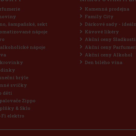
rfumerie
Kamenná prodejna
hoviny
Family City
no, šampaňské, sekt
Dárkové sady - ideál
omatizované nápoje
Kávové likéry
vo
Akční ceny Sladkosti
alkoholické nápoje
Akční ceny Parfumer
va
Akční ceny Alkohol
krovinky
Den bílého vína
dinky
uneční brýle
nné svíčky
o děti
palovače Zippo
plňky & Sklo
-Fi elektro