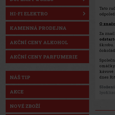
Tato ru
HI-FI ELEKTRO
odpoled
O znač
KAMENNÁ PRODEJNA
Za zna
odstart
AKČNÍ CENY ALKOHOL
škrobu.
čokolád
AKČNÍ CENY PARFUMERIE
Společn
omáčky,
kávové 
NÁŠ TIP
dnes Ri
Složení
AKCE
lyofili
NOVÉ ZBOŽÍ