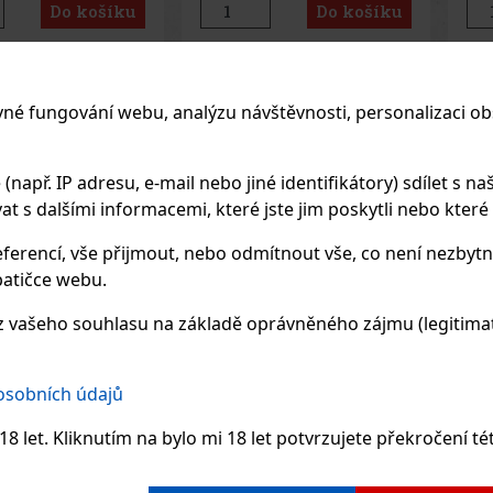
Do košíku
Do košíku
Previo
vné fungování webu, analýzu návštěvnosti, personalizaci ob
DOPORUČENÉ P
apř. IP adresu, e-mail nebo jiné identifikátory) sdílet s naš
 s dalšími informacemi, které jste jim poskytli nebo které zí
Sleva: 43%
Sleva: 43%
ferencí, vše přijmout, nebo odmítnout vše, co není nezbytn
Akce
Akce
atičce webu.
 vašeho souhlasu na základě oprávněného zájmu (legitimate
 osobních údajů
8 let. Kliknutím na bylo mi 18 let potvrzujete překročení té