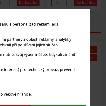
Do košíku
Do košíku
us
Next
sahu a personalizaci reklam (ads
RODUKTY
imi partnery z oblasti reklamy, analytiky
skali při používání jejich služeb.
Sleva: 43%
Sleva: 43%
ě nutné. Svůj výběr můžete kdykoli změnit
Akce
Akce
 interest) pro technický provoz, prevenci
to věkové hranice.