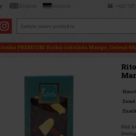
y
English
Deutsch
+420 725
itonka PREMIUM Hořká čokoláda Mango, třešeně 95
Rit
Man
Hmot
Země
Značk
Náš kó
Dostup