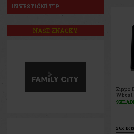
INVESTIČNÍ TIP
NAŠE ZNAČKY
Zippo 
SKLAD
4 112
Kč b