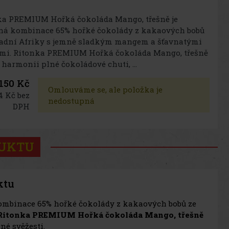
ka PREMIUM Hořká čokoláda Mango, třešně je
ná kombinace 65% hořké čokolády z kakaových bobů
padní Afriky s jemně sladkým mangem a šťavnatými
ěmi. Ritonka PREMIUM Hořká čokoláda Mango, třešně
 harmonii plné čokoládové chuti, ...
150 Kč
Omlouváme se, ale položka je
4 Kč bez
nedostupná
DPH
DUKTU
ktu
ombinace 65% hořké čokolády z kakaových bobů ze
Ritonka PREMIUM Hořká čokoláda Mango, třešně
né svěžesti.