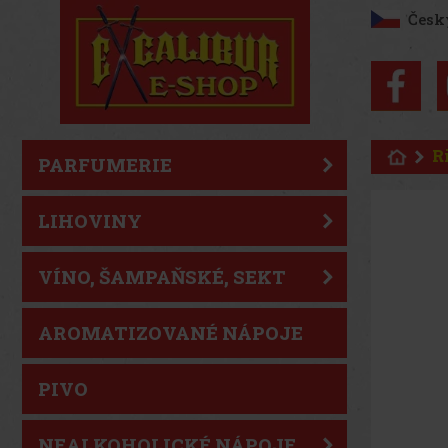
Česk
R
PARFUMERIE
LIHOVINY
VÍNO, ŠAMPAŇSKÉ, SEKT
AROMATIZOVANÉ NÁPOJE
PIVO
NEALKOHOLICKÉ NÁPOJE