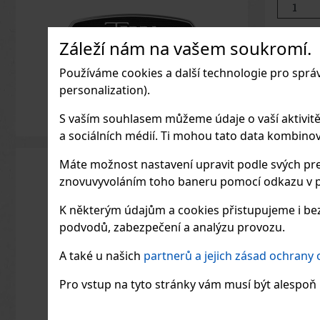
Záleží nám na vašem soukromí.
Používáme cookies a další technologie pro sprá
personalization).
S vaším souhlasem můžeme údaje o vaší aktivitě (n
a sociálních médií. Ti mohou tato data kombinovat
Máte možnost nastavení upravit podle svých pre
znovuvyvoláním toho baneru pomocí odkazu v p
K některým údajům a cookies přistupujeme i bez
podvodů, zabezpečení a analýzu provozu.
A také u našich
partnerů a jejich zásad ochrany
Pro vstup na tyto stránky vám musí být alespoň 1