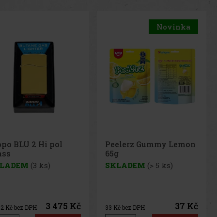
Novinka
Novinka
elerz Gummy Lemon
Peelerz Gummy White
g
Peach 65g
LADEM
(> 5 ks)
SKLADEM
(> 5 ks)
37 Kč
37 Kč
č bez DPH
33
Kč bez DPH