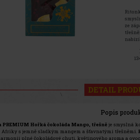
Riton
smysl
ze zá
třešn
nabízí
13
DETAIL PRO
Popis produ
a PREMIUM Hořká čokoláda Mango, třešně
je smyslná k
 Afriky s jemně sladkým mangem a šťavnatými třešněmi.
harmonii plné čokoládové chuti, květinového aroma a ovoc