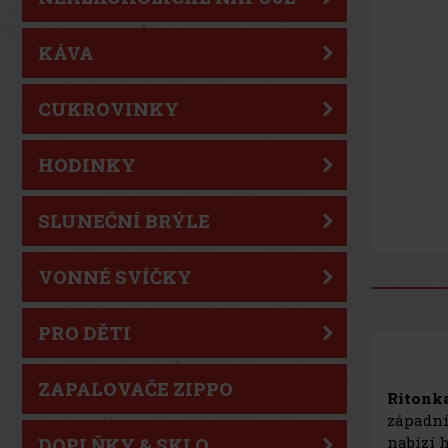
KÁVA
CUKROVINKY
HODINKY
SLUNEČNÍ BRÝLE
VONNÉ SVÍČKY
PRO DĚTI
ZAPALOVAČE ZIPPO
Ritonk
západní
nabízí 
DOPLŇKY & SKLO