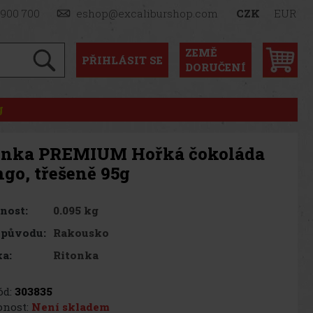
 900 700
eshop@excaliburshop.com
CZK
EUR
ZEMĚ
PŘIHLÁSIT
SE
DORUČENÍ
g
onka PREMIUM Hořká čokoláda
go, třešeně 95g
0.095 kg
nost:
Rakousko
 původu:
Ritonka
a:
d:
303835
nost:
Není skladem