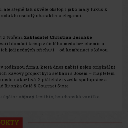
ale stejně tak skvěle obstojí i jako malý luxus k
oduktu osobitý charakter a eleganci.
t z tvoření.
Zakladatel Christian Jeschke
vařil domácí kečup z čistého medu bez chemie a
ších jedinečných příchutí – od kombinací s kávou,
 rodinnou firmu, která dnes nabízí nejen originální
jich kávový projekt bylo setkání s Josém – majitelem
rosto nakažlivá. Z přátelství vzešla spolupráce a
é Ritonka Café & Gourmet Store.
mulgátor:
sójový
lecithin, bourbonská vanilka,
DUKTY