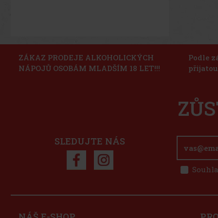
ZÁKAZ PRODEJE ALKOHOLICKÝCH
Podle z
NÁPOJŮ OSOBÁM MLADŠÍM 18 LET!!!
přijato
ZŮS
SLEDUJTE NÁS
Souhla
NÁŠ E-SHOP
PR