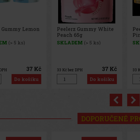
z Gummy White
Peelerz Gummy
Pe
65g
Pineapple 65g
65
EM
(> 5 ks)
SKLADEM
(> 5 ks)
SK
37 Kč
37 Kč
 DPH
33
Kč bez DPH
33
K
Do košíku
Do košíku
Previo
DOPORUČENÉ P