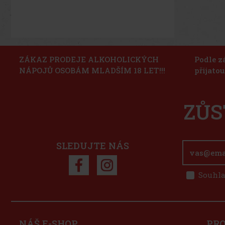
ZÁKAZ PRODEJE ALKOHOLICKÝCH
Podle z
NÁPOJŮ OSOBÁM MLADŠÍM 18 LET!!!
přijato
ZŮS
SLEDUJTE NÁS
Souhla
NÁŠ E-SHOP
PR