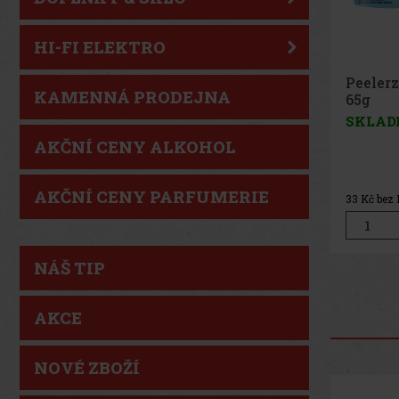
HI-FI ELEKTRO
Peeler
KAMENNÁ PRODEJNA
Peach 
SKLAD
AKČNÍ CENY ALKOHOL
AKČNÍ CENY PARFUMERIE
33
Kč bez
NÁŠ TIP
AKCE
NOVÉ ZBOŽÍ