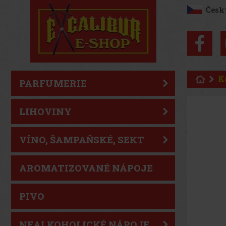
Česk
K
PARFUMERIE
LIHOVINY
VÍNO, ŠAMPAŇSKÉ, SEKT
AROMATIZOVANÉ NÁPOJE
PIVO
NEALKOHOLICKÉ NÁPOJE