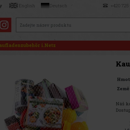
y
English
Deutsch
+420 725
aufladenzubehör i.Netz
Kau
Hmot
Země
Náš kó
Dostup
14