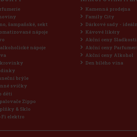
rfumerie
Kamenná prodejna
hoviny
Family City
no, šampaňské, sekt
Dárkové sady - ideál
omatizované nápoje
Kávové likéry
vo
Akční ceny Sladkosti
alkoholické nápoje
Akční ceny Parfumer
va
Akční ceny Alkohol
krovinky
Den bílého vína
dinky
uneční brýle
nné svíčky
o děti
palovače Zippo
plňky & Sklo
-Fi elektro