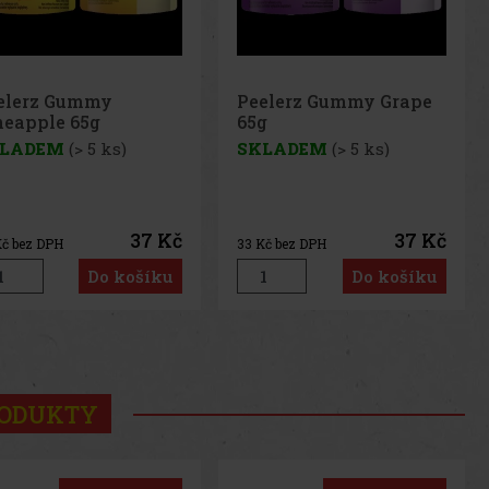
elerz Gummy Grape
Peelerz Gummy
g
Banana 65g
LADEM
(> 5 ks)
SKLADEM
(> 5 ks)
37 Kč
37 Kč
č bez DPH
33
Kč bez DPH
Do košíku
Do košíku
us
Next
RODUKTY