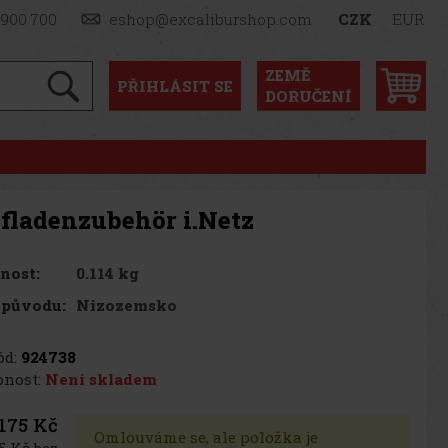
 900 700
eshop@excaliburshop.com
CZK
EUR
ZEMĚ
PŘIHLÁSIT
SE
DORUČENÍ
fladenzubehör i.Netz
0.114 kg
nost:
Nizozemsko
 původu:
d:
924738
nost:
Není skladem
175 Kč
Omlouváme se, ale položka je
5 Kč bez