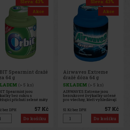
Sleva: 43%
Sleva: 43%
Akce
Akce
rwaves Extreme
Airwaves Cassis dražé
ažé dóza 64 g
dóza 64 g
LADEM
(> 5 ks)
SKLADEM
(> 5 ks)
WAVES Extreme jsou
AIRWAVES Cool Cassis jsou
cukrové žvýkačky určené
žvýkačky bez cukru, které
 všechny, kteří vyhledávají
spojují intenzivní chuť černého
imálně intenzivní
rybízu s výraznou mentolovou
tolové osvěžení. Silná
svěžestí. Originální kombinace
57 Kč
57 Kč
č bez DPH
51
Kč bez DPH
binace chladivých
ovocných a chladivých tónů
tolových tónů přináší
přináší dlouhotrvající osvěžení
Do košíku
Do košíku
mžitý pocit svěžesti a
a příjemný pocit svěžího
hotrvající svěží dech.
dechu. Praktická dóza
ktická dóza obsahuje