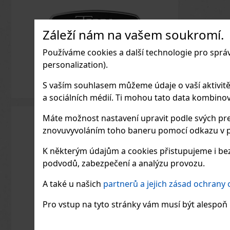
Záleží nám na vašem soukromí.
Používáme cookies a další technologie pro sprá
personalization).
S vaším souhlasem můžeme údaje o vaší aktivitě (n
a sociálních médií. Ti mohou tato data kombinovat
Máte možnost nastavení upravit podle svých pre
znovuvyvoláním toho baneru pomocí odkazu v p
K některým údajům a cookies přistupujeme i bez
podvodů, zabezpečení a analýzu provozu.
A také u našich
partnerů a jejich zásad ochrany
Pro vstup na tyto stránky vám musí být alespoň 1