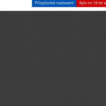
Přizpůsobit nastavení
Bylo mi 18 let