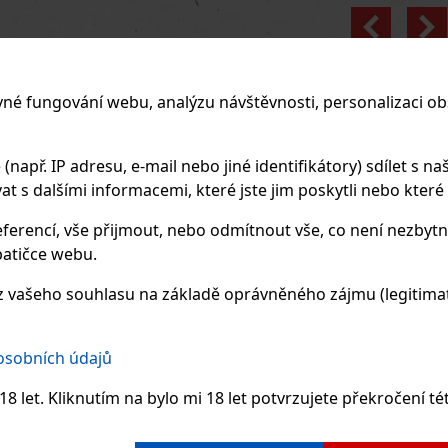
Previo
vné fungování webu, analýzu návštěvnosti, personalizaci ob
apř. IP adresu, e-mail nebo jiné identifikátory) sdílet s naš
 s dalšími informacemi, které jste jim poskytli nebo které zí
ferencí, vše přijmout, nebo odmítnout vše, co není nezbytn
atičce webu.
 vašeho souhlasu na základě oprávněného zájmu (legitimate
 osobních údajů
8 let. Kliknutím na bylo mi 18 let potvrzujete překročení té