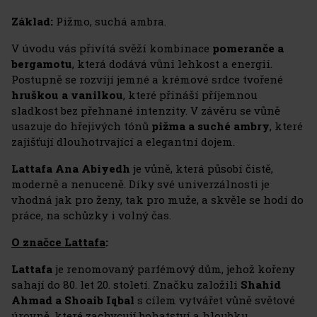
Základ:
Pižmo, suchá ambra.
V úvodu vás přivítá svěží kombinace
pomeranče a
bergamotu
, která dodává vůni lehkost a energii.
Postupně se rozvíjí jemné a krémové srdce tvořené
hruškou a vanilkou
, které přináší příjemnou
sladkost bez přehnané intenzity. V závěru se vůně
usazuje do hřejivých tónů
pižma a suché ambry
, které
zajišťují dlouhotrvající a elegantní dojem.
Lattafa Ana Abiyedh
je vůně, která působí čistě,
moderně a nenuceně. Díky své univerzálnosti je
vhodná jak pro ženy, tak pro muže, a skvěle se hodí do
práce, na schůzky i volný čas.
O značce Lattafa
:
Lattafa
je renomovaný parfémový dům, jehož kořeny
sahají do 80. let 20. století. Značku založili
Shahid
Ahmad a Shoaib Iqbal
s cílem vytvářet vůně světové
úrovně, které zachycují bohatství a hloubku