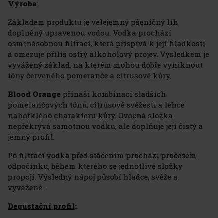
Výroba
:
Základem produktu je velejemný pšeničný líh
doplněný upravenou vodou. Vodka prochází
osminásobnou filtrací, která přispívá k její hladkosti
a omezuje příliš ostrý alkoholový projev. Výsledkem je
vyvážený základ, na kterém mohou dobře vyniknout
tóny červeného pomeranče a citrusové kůry.
Blood Orange
přináší kombinaci sladších
pomerančových tónů, citrusové svěžesti a lehce
nahořklého charakteru kůry. Ovocná složka
nepřekrývá samotnou vodku, ale doplňuje její čistý a
jemný profil.
Po filtraci vodka před stáčením prochází procesem
odpočinku, během kterého se jednotlivé složky
propojí. Výsledný nápoj působí hladce, svěže a
vyváženě.
Degustační profil
: