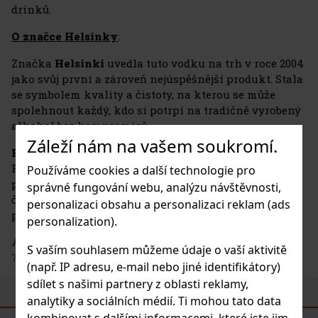
drinků.
O značce Helsinky
:
Značka
Helsinki
uvedla tuto vodku na trh v roce 2004
jako svůj první a zároveň nejúspěšnější produkt. Stala
se symbolem kvality a čistoty, na kterou se může
spolehnout každý, kdo si potrpí na tradičně vyrobený
alkohol bez kompromisů.
Záleží nám na vašem soukromí.
Helsinki
značka prémiové vodky, vyráběná v České
Republice na základě technologií a receptur
Používáme cookies a další technologie pro
pocházejících ze Skandinávie. Vodka
Helsinki
je na
správné fungování webu, analýzu návštěvnosti,
českém trhu již 18 let a patří ke známým a zavedeným
personalizaci obsahu a personalizaci reklam (ads
produktům na trhu.
personalization).
Adresa výrobce
: Helsinki group s.r.o., Třanovice 279,
S vaším souhlasem můžeme údaje o vaší aktivitě
739 53, CZ
(např. IP adresu, e-mail nebo jiné identifikátory)
sdílet s našimi partnery z oblasti reklamy,
analytiky a sociálních médií. Ti mohou tato data
PODOBNÉ PRODUKTY
kombinovat s dalšími informacemi, které jste jim