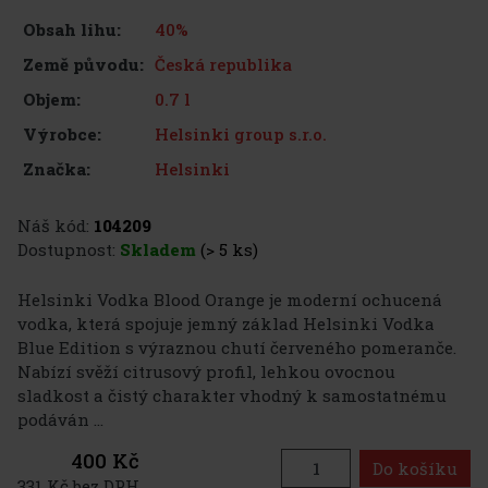
40%
Obsah lihu:
Česká republika
Země původu:
0.7 l
Objem:
Helsinki group s.r.o.
Výrobce:
Helsinki
Značka:
Náš kód:
104209
Dostupnost:
Skladem
(> 5 ks)
Helsinki Vodka Blood Orange je moderní ochucená
vodka, která spojuje jemný základ Helsinki Vodka
Blue Edition s výraznou chutí červeného pomeranče.
Nabízí svěží citrusový profil, lehkou ovocnou
sladkost a čistý charakter vhodný k samostatnému
podáván ...
400 Kč
Do košíku
331 Kč bez DPH