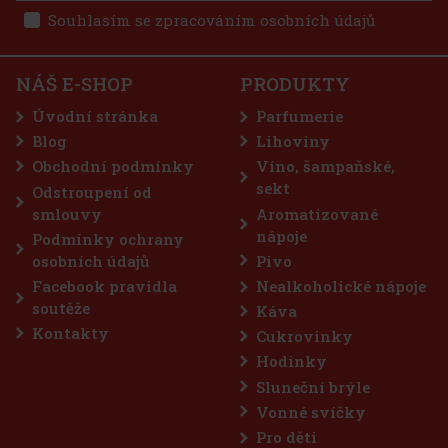
reprezentativní doplněk domácí sbírky. Vyrábí se v malých sériích
v oblasti Bielsko-Biała na jihu Polska, kde na celý proces do
Souhlasím se zpracováním osobních údajů
825 Kč
682
Kč bez DPH
Pircher Amaro from the Alps 0,7l 30%
Do košíku
NÁŠ E-SHOP
PRODUKTY
SKLADEM
(> 5 ks)
Pircher Amaro from the Alps je bylinný likér, který v sobě ukrývá
Úvodní stránka
Parfumerie
esenci Alp a stoleté tradice. Vyráběný s použitím nejlepších
surovin a tradičních receptur, tento likér přináší jedinečnou chuť a
Blog
Lihoviny
aroma, které potěší každého znalce. Historie a výroba
Obchodní podmínky
Víno, šampaňské,
437 Kč
361
Kč bez DPH
sekt
Odstroupení od
Do košíku
smlouvy
Aromatizované
nápoje
Podmínky ochrany
osobních údajů
Pivo
Sleva: 19%
Facebook pravidla
Nealkoholické nápoje
Akce
soutěže
Káva
Kontakty
Cukrovinky
Hodinky
Sluneční brýle
Vonné svíčky
Pro děti