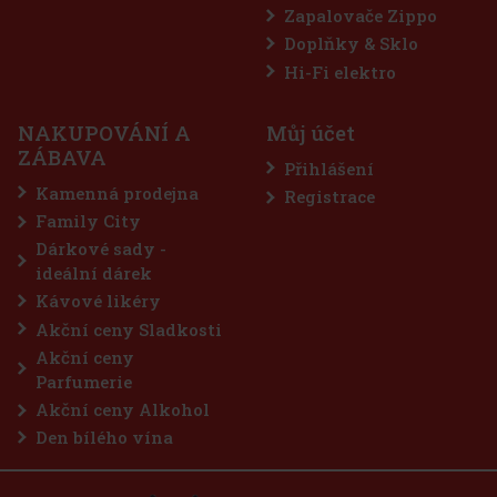
Zapalovače Zippo
Doplňky & Sklo
Horvath's čoko-třešňový krémový likér 15% 0,7 l
Hi-Fi elektro
SKLADEM
(> 5 ks)
NAKUPOVÁNÍ A
Můj účet
Horvath's Čokoládovo-třešňový krémový likér je jemný krémový
ZÁBAVA
likér, který spojuje lahodnou čokoládu s ovocným tónem třešní.
Přihlášení
Výsledkem je sladký, hebký a příjemně dezertní nápoj, který potěší
všechny milovníky krémových likérů a výraznějších sladkých
Kamenná prodejna
Registrace
262 Kč
217
Kč bez DPH
Family City
Do košíku
Dárkové sady -
ideální dárek
Kávové likéry
Akční ceny Sladkosti
Akční ceny
Parfumerie
Akční ceny Alkohol
Den bílého vína