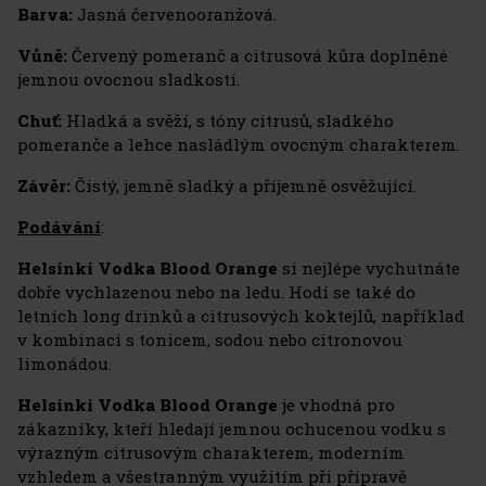
Barva:
Jasná červenooranžová.
Vůně:
Červený pomeranč a citrusová kůra doplněné
jemnou ovocnou sladkostí.
Chuť:
Hladká a svěží, s tóny citrusů, sladkého
pomeranče a lehce nasládlým ovocným charakterem.
Závěr:
Čistý, jemně sladký a příjemně osvěžující.
Podávání
:
Helsinki Vodka Blood Orange
si nejlépe vychutnáte
dobře vychlazenou nebo na ledu. Hodí se také do
letních long drinků a citrusových koktejlů, například
v kombinaci s tonicem, sodou nebo citronovou
limonádou.
Helsinki Vodka Blood Orange
je vhodná pro
zákazníky, kteří hledají jemnou ochucenou vodku s
výrazným citrusovým charakterem, moderním
vzhledem a všestranným využitím při přípravě