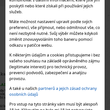
poskytli nebo které získali při používání jejich
služeb.
Máte možnost nastavení upravit podle svých
preferencí, vše přijmout, nebo odmítnout vše, co
není nezbytně nutné. Svůj výběr můžete kdykoli
změnit znovuvyvoláním toho baneru pomocí
odkazu v patičce webu.
K některým údajům a cookies přistupujeme i bez
vašeho souhlasu na základě oprávněného zájmu
(legitimate interest) pro technický provoz,
prevenci podvodů, zabezpečení a analýzu
Emil Cristall Vodka 0,5 l 38%
provozu.
SKLADEM
(> 5 ks)
A také u našich
partnerů a jejich zásad ochrany
Emil Cristall Vodka je rakouská vodka s důrazem na čistotu,
osobních údajů
jemnost a univerzální použití. Vyrábí se ze 100% rakouských
surovin, z prvotřídního rakouského obilí a čisté pramenité vody.
Neobsahuje cukr ani umělá aromata, takže vyniká její přirozeně či
Pro vstup na tyto stránky vám musí být alespoň
525 Kč
434
Kč bez DPH
18 let. Kliknutím na bylo mi 18 let potvrzujete