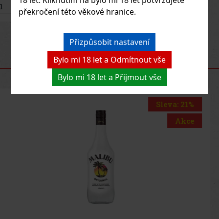
Do košíku
překročení této věkové hranice.
Previous
Next
Přizpůsobit nastavení
Bylo mi 18 let a Odmítnout vše
DOPORUČENÉ PRODUKTY
Bylo mi 18 let a Přijmout vše
Sleva: 13%
Akce
Helsinki Vodka Blue Edition 8× Filtered 0,7l 40%
SKLADEM
(> 5 ks)
Helsinki Vodka Blue Edition 8× Filtered přichází v
modernizovaném provedení pro rok 2026. Nová generace této
vodky spojuje jemný pšeničný základ, osminásobnou filtraci a
výrazný design modré láhve. Výsledkem je čistá, hladká a
univerzální vodka vhodn
400 Kč