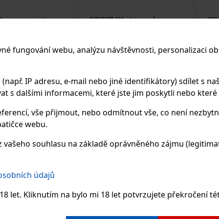
Watermelon
ORBIT Spearmint dražé
Ai
óza 64 g
dóza 64 g
dr
EM
(> 5 ks)
SKLADEM
(> 5 ks)
SK
vné fungování webu, analýzu návštěvnosti, personalizaci ob
termelon jsou
ORBIT Spearmint jsou
AIR
 bez cukru s
žvýkačky bez cukru s
bez
cí melounovou
osvěžující příchutí zelené máty
pro
které přinášejí
(spearmint), které přinášejí
max
ající ovocnou chuť a
dlouhotrvající svěžest dechu
men
apř. IP adresu, e-mail nebo jiné identifikátory) sdílet s naš
57 Kč
57 Kč
 DPH
51
Kč bez DPH
51
K
h. Praktická dóza
po každém žvýkání. Praktická
kom
 s dalšími informacemi, které jste jim poskytli nebo které zí
46 dražé a díky
dóza obsahuje 46 dražé a díky
men
Do košíku
Do košíku
mu balení je ideální
kompaktnímu provedení ji
oka
kanceláře, kabelky
můžete mít stále po ruce – v
dlou
ferencí, vše přijmout, nebo odmítnout vše, co není nezbytn
hu, takže
autě,
Pra
atičce webu.
Previo
 vašeho souhlasu na základě oprávněného zájmu (legitimate
 osobních údajů
8 let. Kliknutím na bylo mi 18 let potvrzujete překročení té