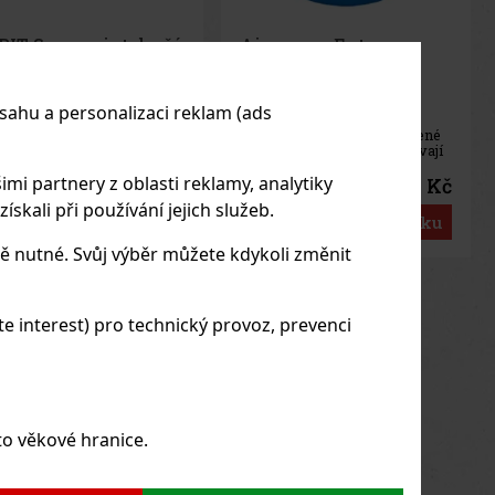
rwaves Extreme
Airwaves Cassis dražé
ažé dóza 64 g
dóza 64 g
LADEM
(> 5 ks)
SKLADEM
(> 5 ks)
sahu a personalizaci reklam (ads
WAVES Extreme jsou
AIRWAVES Cool Cassis jsou
cukrové žvýkačky určené
žvýkačky bez cukru, které
 všechny, kteří vyhledávají
spojují intenzivní chuť černého
imálně intenzivní
rybízu s výraznou mentolovou
tolové osvěžení. Silná
svěžestí. Originální kombinace
imi partnery z oblasti reklamy, analytiky
57 Kč
57 Kč
č bez DPH
51
Kč bez DPH
binace chladivých
ovocných a chladivých tónů
skali při používání jejich služeb.
tolových tónů přináší
přináší dlouhotrvající osvěžení
Do košíku
Do košíku
mžitý pocit svěžesti a
a příjemný pocit svěžího
hotrvající svěží dech.
dechu. Praktická dóza
ě nutné. Svůj výběr můžete kdykoli změnit
ktická dóza obsahuje
us
Next
 interest) pro technický provoz, prevenci
to věkové hranice.