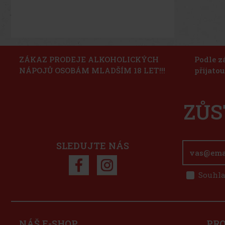
ZÁKAZ PRODEJE ALKOHOLICKÝCH
Podle z
NÁPOJŮ OSOBÁM MLADŠÍM 18 LET!!!
přijato
ZŮS
SLEDUJTE NÁS
Souhla
NÁŠ E-SHOP
PR