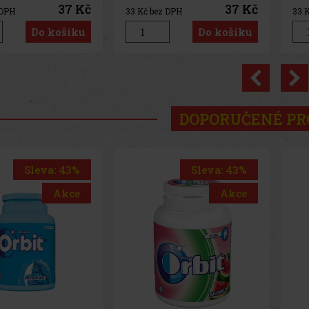
37 Kč
37 Kč
 DPH
33
Kč bez DPH
33
K
Do košíku
Do košíku
Previo
DOPORUČENÉ P
Sleva: 43%
Sleva: 43%
Akce
Akce