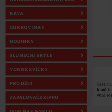
KÁVA
CUKROVINKY
HODINKY
SLUNEČNÍ BRÝLE
VONNÉ SVÍČKY
PRO DĚTI
Casa Cu
kombinu
vůni ro
ZAPALOVAČE ZIPPO
DOPLŇKY & SKLO