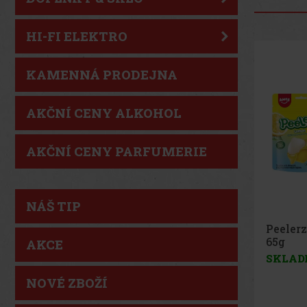
HI-FI ELEKTRO
KAMENNÁ PRODEJNA
AKČNÍ CENY ALKOHOL
AKČNÍ CENY PARFUMERIE
NÁŠ TIP
Peeler
Peach 
AKCE
SKLAD
NOVÉ ZBOŽÍ