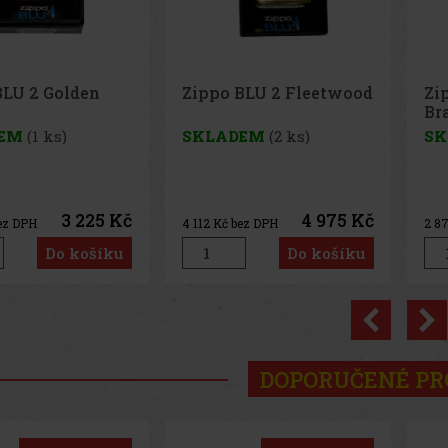
BLU 2 Fleetwood
Zippo BLU 2 Hi pol
Pe
Brass
65
EM
(2 ks)
SKLADEM
(3 ks)
SK
4 975 Kč
3 475 Kč
ez DPH
2 872
Kč bez DPH
33
K
Do košíku
Do košíku
Previo
DOPORUČENÉ P