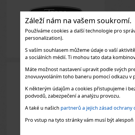
Záleží nám na vašem soukromí.
Používáme cookies a další technologie pro sprá
personalization).
S vaším souhlasem můžeme údaje o vaší aktivitě (n
a sociálních médií. Ti mohou tato data kombinovat
Máte možnost nastavení upravit podle svých pre
znovuvyvoláním toho baneru pomocí odkazu v p
K některým údajům a cookies přistupujeme i bez
podvodů, zabezpečení a analýzu provozu.
A také u našich
partnerů a jejich zásad ochrany
Pro vstup na tyto stránky vám musí být alespoň 1