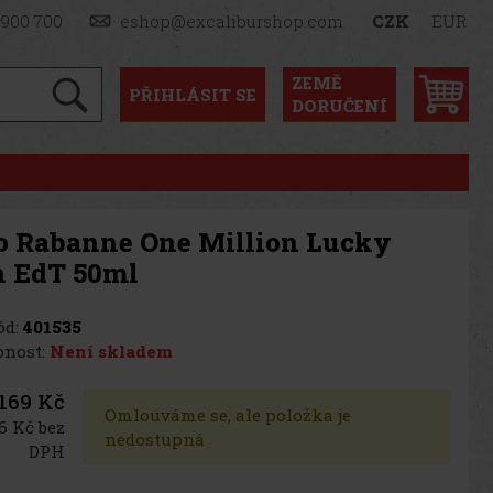
 900 700
eshop@excaliburshop.com
CZK
EUR
ZEMĚ
PŘIHLÁSIT
SE
DORUČENÍ
o Rabanne One Million Lucky
 EdT 50ml
d:
401535
nost:
Není skladem
 169 Kč
Omlouváme se, ale položka je
6 Kč bez
nedostupná
DPH