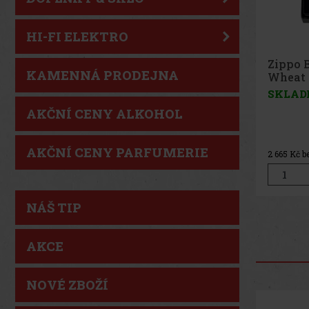
HI-FI ELEKTRO
Zippo 
KAMENNÁ PRODEJNA
SKLAD
AKČNÍ CENY ALKOHOL
AKČNÍ CENY PARFUMERIE
4 112
Kč b
NÁŠ TIP
AKCE
NOVÉ ZBOŽÍ