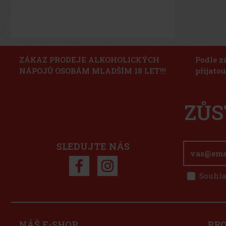
ZÁKAZ PRODEJE ALKOHOLICKÝCH
Podle z
NÁPOJŮ OSOBÁM MLADŠÍM 18 LET!!!
přijato
ZŮS
SLEDUJTE NÁS
Souhla
NÁŠ E-SHOP
PR