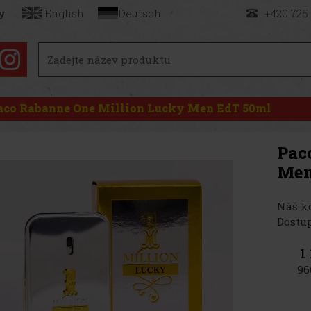
y
English
Deutsch
+420 725
aco Rabanne One Million Lucky Men EdT 50ml
Pac
Men
Náš kó
Dostup
1
96