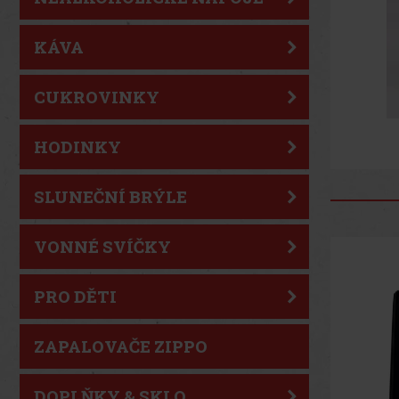
KÁVA
CUKROVINKY
HODINKY
SLUNEČNÍ BRÝLE
VONNÉ SVÍČKY
PRO DĚTI
ZAPALOVAČE ZIPPO
DOPLŇKY & SKLO