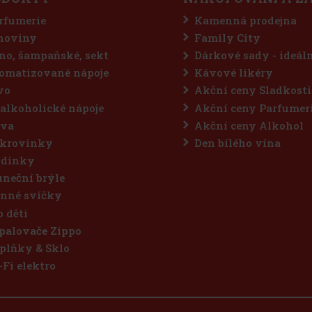
rfumerie
Kamenná prodejna
hoviny
Family City
no, šampaňské, sekt
Dárkové sady - ideál
omatizované nápoje
Kávové likéry
vo
Akční ceny Sladkosti
alkoholické nápoje
Akční ceny Parfumer
va
Akční ceny Alkohol
krovinky
Den bílého vína
dinky
uneční brýle
nné svíčky
o děti
palovače Zippo
plňky & Sklo
-Fi elektro