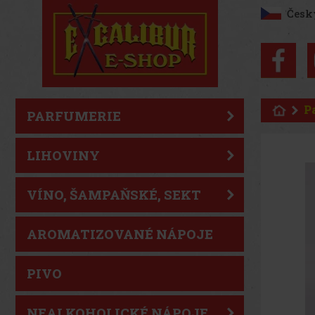
Česk
P
PARFUMERIE
LIHOVINY
VÍNO, ŠAMPAŇSKÉ, SEKT
AROMATIZOVANÉ NÁPOJE
PIVO
NEALKOHOLICKÉ NÁPOJE