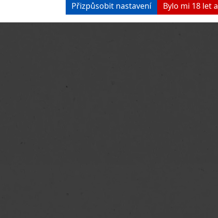
Přizpůsobit nastavení
Bylo mi 18 let