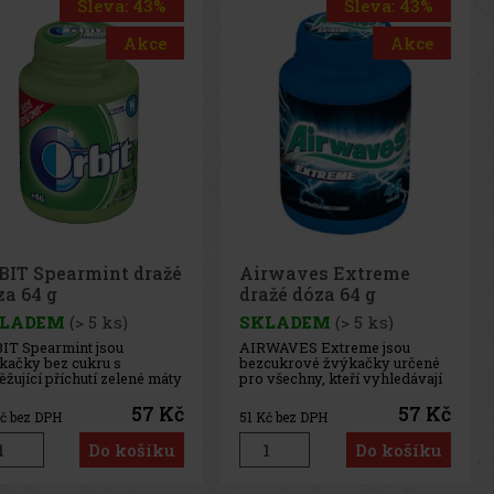
Sleva: 43%
Sleva: 43%
Akce
Akce
rwaves Extreme
Airwaves Cassis dražé
ažé dóza 64 g
dóza 64 g
LADEM
(> 5 ks)
SKLADEM
(> 5 ks)
WAVES Extreme jsou
AIRWAVES Cool Cassis jsou
cukrové žvýkačky určené
žvýkačky bez cukru, které
 všechny, kteří vyhledávají
spojují intenzivní chuť černého
imálně intenzivní
rybízu s výraznou mentolovou
tolové osvěžení. Silná
svěžestí. Originální kombinace
57 Kč
57 Kč
č bez DPH
51
Kč bez DPH
binace chladivých
ovocných a chladivých tónů
tolových tónů přináší
přináší dlouhotrvající osvěžení
Do košíku
Do košíku
mžitý pocit svěžesti a
a příjemný pocit svěžího
hotrvající svěží dech.
dechu. Praktická dóza
ktická dóza obsahuje