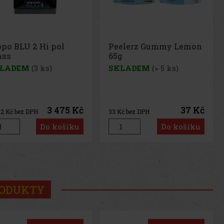
elerz Gummy Lemon
Peelerz Gummy White
g
Peach 65g
LADEM
(> 5 ks)
SKLADEM
(> 5 ks)
37 Kč
37 Kč
č bez DPH
33
Kč bez DPH
Do košíku
Do košíku
us
Next
RODUKTY