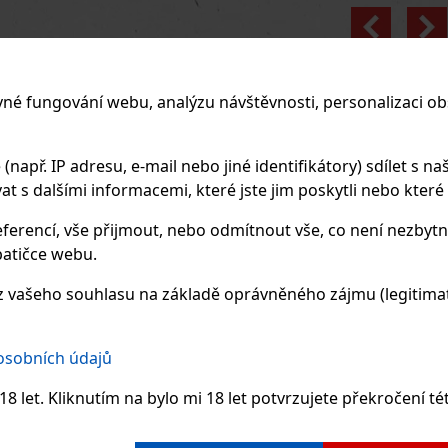
Previo
vné fungování webu, analýzu návštěvnosti, personalizaci ob
apř. IP adresu, e-mail nebo jiné identifikátory) sdílet s naš
 s dalšími informacemi, které jste jim poskytli nebo které zí
ferencí, vše přijmout, nebo odmítnout vše, co není nezbytn
atičce webu.
 vašeho souhlasu na základě oprávněného zájmu (legitimate
 osobních údajů
8 let. Kliknutím na bylo mi 18 let potvrzujete překročení té