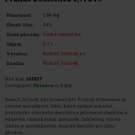
1.56 kg
Hmotnost:
24%
Obsah lihu:
Česká republika
Země původu:
0.7 l
Objem:
Rudolf Jelínek a.s.
Výrobce:
Rudolf Jelínek
Značka:
Náš kód:
102027
Dostupnost:
Skladem
(> 5 ks)
Rudolf Jelínek Aprikosenlikör Prunus Armeniaca je
ovocný meruňkový likér, který spojuje jemnost
kvalitního ovocného destilátu s přirozeně sladkým a
voňavým charakterem meruněk. Základem tohoto
likéru je meruňkovice, typický destilát pro jižní
Moravu, ...