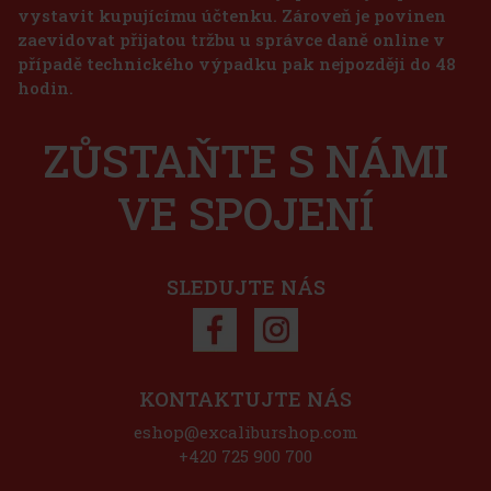
vystavit kupujícímu účtenku. Zároveň je povinen
zaevidovat přijatou tržbu u správce daně online v
případě technického výpadku pak nejpozději do 48
325 Kč
hodin.
269
Kč bez DPH
Horvath's čoko-třešňový krémový likér 15% 0,7 l
Do košíku
ZŮSTAŇTE S NÁMI
SKLADEM
(> 5 ks)
Horvath's Čokoládovo-třešňový krémový likér je jemný krémový
likér, který spojuje lahodnou čokoládu s ovocným tónem třešní.
Novinka
VE SPOJENÍ
Výsledkem je sladký, hebký a příjemně dezertní nápoj, který potěší
všechny milovníky krémových likérů a výraznějších sladkých
262 Kč
217
Kč bez DPH
Do košíku
SLEDUJTE NÁS
Sleva: 8%
Akce
KONTAKTUJTE NÁS
eshop@excaliburshop.com
Božkov Republica Malina 0,7 l 20%
+420 725 900 700