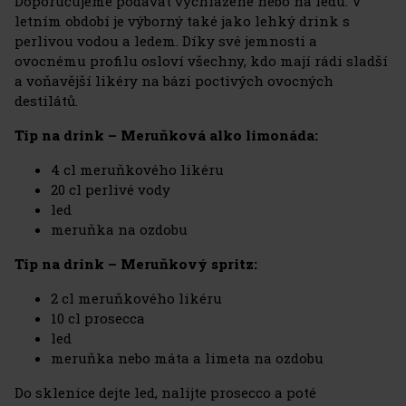
Doporučujeme podávat vychlazené nebo na ledu. V
letním období je výborný také jako lehký drink s
perlivou vodou a ledem. Díky své jemnosti a
ovocnému profilu osloví všechny, kdo mají rádi sladší
a voňavější likéry na bázi poctivých ovocných
destilátů.
Tip na drink – Meruňková alko limonáda:
4 cl meruňkového likéru
20 cl perlivé vody
led
meruňka na ozdobu
Tip na drink – Meruňkový spritz:
2 cl meruňkového likéru
10 cl prosecca
led
meruňka nebo máta a limeta na ozdobu
Do sklenice dejte led, nalijte prosecco a poté