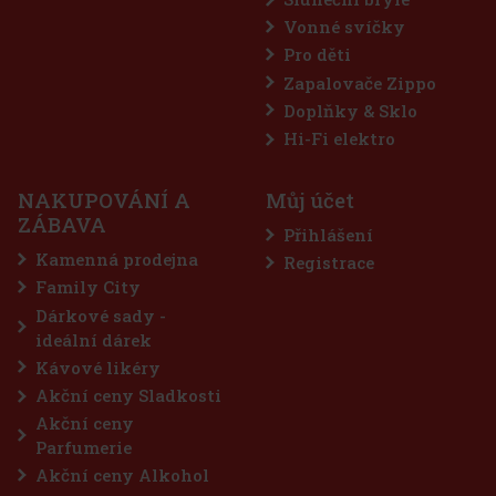
Vonné svíčky
Pro děti
Zapalovače Zippo
Doplňky & Sklo
Riper Višňový likér 23% 0,35 l
Hi-Fi elektro
SKLADEM
(> 5 ks)
NAKUPOVÁNÍ A
Můj účet
Riper Višňový likér je poctivý ovocný likér vyrobený podle staré
ZÁBAVA
rodinné receptury, která se každoročně používá a ladí s důrazem
Přihlášení
na čistou chuť višní. Základem jsou višně naložené ve višňovém
destilátu, které likéru dodávají výrazný ovocný charakter,
Kamenná prodejna
Registrace
287 Kč
237
Kč bez DPH
Family City
Do košíku
Dárkové sady -
ideální dárek
Kávové likéry
Akční ceny Sladkosti
Akční ceny
Parfumerie
Akční ceny Alkohol