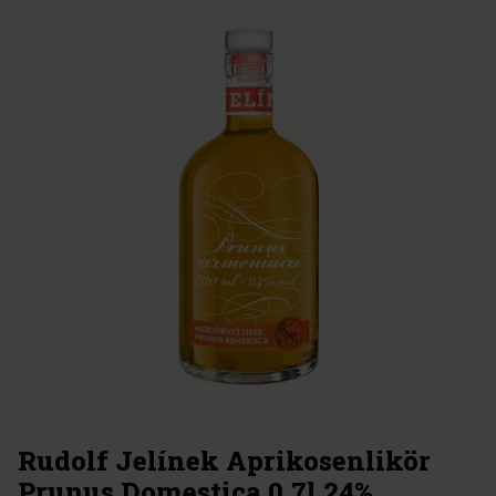
Rudolf Jelínek Aprikosenlikör
Prunus Domestica 0,7l 24%