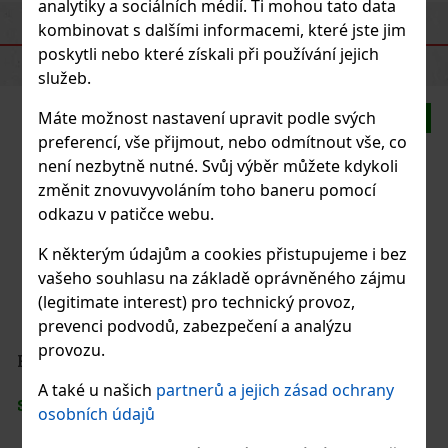
analytiky a sociálních médií. Ti mohou tato data
kombinovat s dalšími informacemi, které jste jim
PODOBNÉ PRODUKTY
poskytli nebo které získali při používání jejich
služeb.
Máte možnost nastavení upravit podle svých
Novinka
preferencí, vše přijmout, nebo odmítnout vše, co
není nezbytně nutné. Svůj výběr můžete kdykoli
změnit znovuvyvoláním toho baneru pomocí
odkazu v patičce webu.
K některým údajům a cookies přistupujeme i bez
vašeho souhlasu na základě oprávněného zájmu
(legitimate interest) pro technický provoz,
prevenci podvodů, zabezpečení a analýzu
provozu.
Fernet Stock Blood Orange 1 l 27%
A také u našich
partnerů a jejich zásad ochrany
SKLADEM
(> 5 ks)
osobních údajů