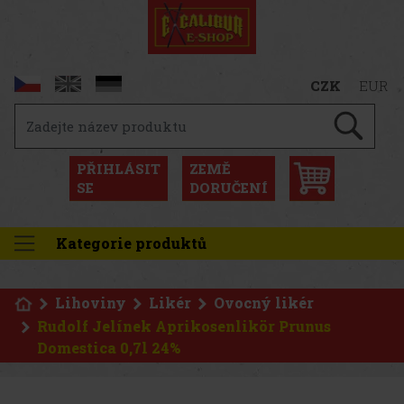
CZK
EUR
PŘIHLÁSIT
ZEMĚ
SE
DORUČENÍ
Kategorie produktů
Lihoviny
Likér
Ovocný likér
Rudolf Jelínek Aprikosenlikör Prunus
Domestica 0,7l 24%