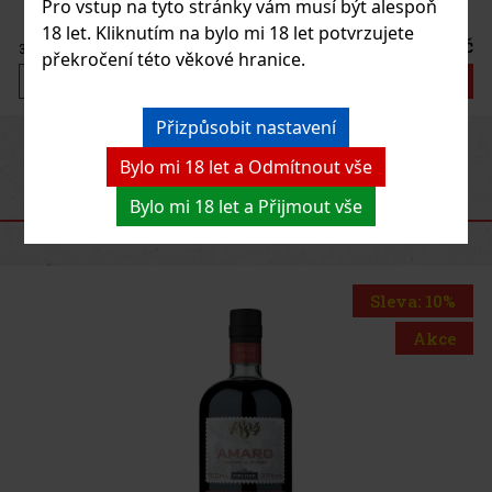
Pro vstup na tyto stránky vám musí být alespoň
18 let. Kliknutím na bylo mi 18 let potvrzujete
450 Kč
372
Kč bez DPH
překročení této věkové hranice.
Do košíku
Přizpůsobit nastavení
Previous
Next
Novinka
Bylo mi 18 let a Odmítnout vše
Bylo mi 18 let a Přijmout vše
DOPORUČENÉ PRODUKTY
Sleva: 10%
Akce
Fernet Stock Lime 1 l 27%
SKLADEM
(> 5 ks)