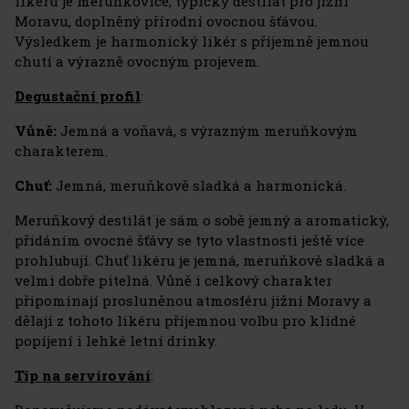
likéru je meruňkovice, typický destilát pro jižní
Moravu, doplněný přírodní ovocnou šťávou.
Výsledkem je harmonický likér s příjemně jemnou
chutí a výrazně ovocným projevem.
Degustační profil
:
Vůně:
Jemná a voňavá, s výrazným meruňkovým
charakterem.
Chuť:
Jemná, meruňkově sladká a harmonická.
Meruňkový destilát je sám o sobě jemný a aromatický,
přidáním ovocné šťávy se tyto vlastnosti ještě více
prohlubují. Chuť likéru je jemná, meruňkově sladká a
velmi dobře pitelná. Vůně i celkový charakter
připomínají prosluněnou atmosféru jižní Moravy a
dělají z tohoto likéru příjemnou volbu pro klidné
popíjení i lehké letní drinky.
Tip na servírování
: