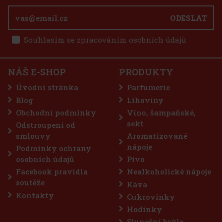
SKLADEM
(> 5 ks)
ODESLAT
Souhlasím se zpracováním osobních údajů
325 Kč
269
Kč bez DPH
Jenčík a dcery čokoládový likér 18% 0,5 l
Do košíku
NÁŠ E-SHOP
PRODUKTY
SKLADEM
(> 5 ks)
Jenčík a dcery Chocolate Liqueur je exkluzivní čokoládový likér,
Úvodní stránka
Parfumerie
který vzniká macerací kvalitních kakaových bobů z Kostariky. Už
krátce po svém uvedení na trh v roce 2022 získal stříbrnou medaili
Blog
Lihoviny
v národní soutěži likérů CNSC a další stříbro přidal v
Obchodní podmínky
Víno, šampaňské,
287 Kč
237
Kč bez DPH
sekt
Odstroupení od
Do košíku
smlouvy
Aromatizované
nápoje
Podmínky ochrany
osobních údajů
Pivo
Sleva: 15%
Facebook pravidla
Nealkoholické nápoje
Akce
soutěže
Káva
Kontakty
Tip
Cukrovinky
Hodinky
Sluneční brýle