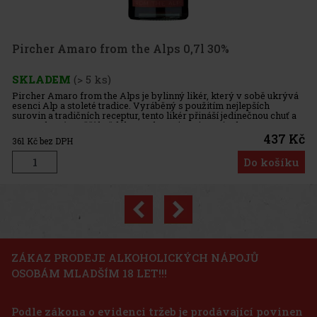
450 Kč
372
Kč bez DPH
Pircher Amaro from the Alps 0,7l 30%
Do košíku
SKLADEM
(> 5 ks)
Pircher Amaro from the Alps je bylinný likér, který v sobě ukrývá
esenci Alp a stoleté tradice. Vyráběný s použitím nejlepších
Novinka
surovin a tradičních receptur, tento likér přináší jedinečnou chuť a
aroma, které potěší každého znalce. Historie a výroba
437 Kč
361
Kč bez DPH
Do košíku
Previous
Next
Sleva: 19%
Akce
ZÁKAZ PRODEJE ALKOHOLICKÝCH NÁPOJŮ
OSOBÁM MLADŠÍM 18 LET!!!
Božkov Republica Mango 0,7 l 20%
Podle zákona o evidenci tržeb je prodávající povinen
SKLADEM
(> 5 ks)