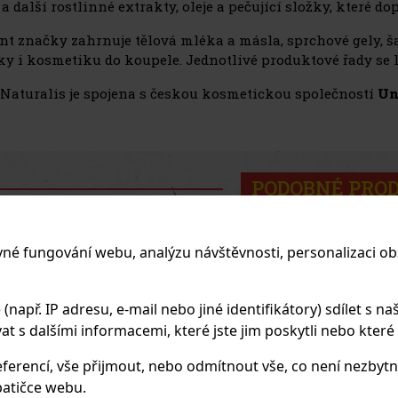
a další rostlinné extrakty, oleje a pečující složky, které do
nt značky zahrnuje tělová mléka a másla, sprchové gely, 
ky i kosmetiku do koupele. Jednotlivé produktové řady se l
Naturalis je spojena s českou kosmetickou společností
Un
PODOBNÉ PRO
vné fungování webu, analýzu návštěvnosti, personalizaci ob
apř. IP adresu, e-mail nebo jiné identifikátory) sdílet s naš
 s dalšími informacemi, které jste jim poskytli nebo které zí
ferencí, vše přijmout, nebo odmítnout vše, co není nezbytn
atičce webu.