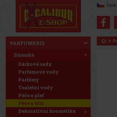
Česk
P
PARFUMERIE
Dámská
Dárkové sady
Parfémové vody
Parfémy
Toaletní vody
Péče o pleť
Péče o tělo
Dekorativní kosmetika