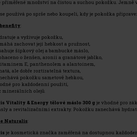
 přiměřené množství na čistou a suchou pokožku. Jemně v
 se používá po sprše nebo koupeli, kdy je pokožka připrave
benefity
:
dratuje a vyživuje pokožku,
máhá zachovat její hebkost a pružnost,
sahuje šípkový olej a bambucké máslo,
ohaceno o ženšen, aronii a granátové jablko,
vitaminem E, panthenolem a alantoinem,
hatá, ale dobře roztíratelná textura,
nechává pokožku sametově hebkou,
odné pro každodenní použití,
z minerálních olejů.
is Vitality & Energy tělové máslo 300 g
je vhodné pro zák
másly a revitalizačními extrakty. Pokožku zanechává hydra
e Naturalis
:
is
je kosmetická značka zaměřená na dostupnou každodenní