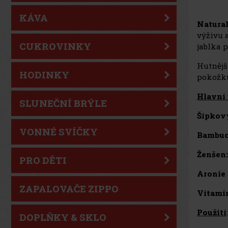
KÁVA
Natural
výživu 
CUKROVINKY
jablka 
Hutnějš
HODINKY
pokožku
Hlavní 
SLUNEČNÍ BRÝLE
Šípkový
VONNÉ SVÍČKY
Bambuc
Ženšen
PRO DĚTI
Aronie 
ZAPALOVAČE ZIPPO
Vitamin
Použití
:
DOPLŇKY & SKLO