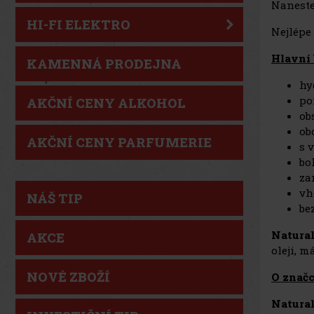
Naneste
HI-FI ELEKTRO
Nejlépe
Hlavní 
KAMENNÁ PRODEJNA
hy
po
AKČNÍ CENY ALKOHOL
ob
ob
AKČNÍ CENY PARFUMERIE
s 
bo
za
vh
NÁŠ TIP
be
Natural
AKCE
oleji, 
NOVÉ ZBOŽÍ
O
značc
Natural