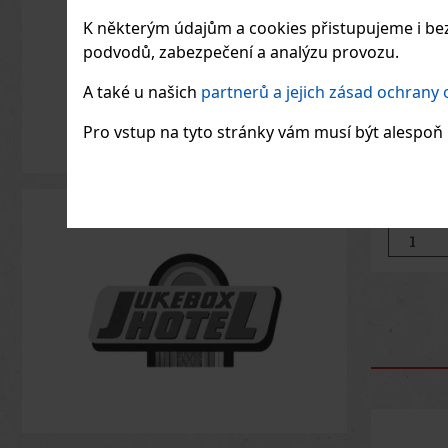
K některým údajům a cookies přistupujeme i bez
podvodů, zabezpečení a analýzu provozu.
Thierr
A také u našich
partnerů a jejich zásad ochrany
Starli
Body M
SKLAD
Pro vstup na tyto stránky vám musí být alespoň 1
Thierry M
Pistachio
gurmánsk
a vlasy, 
do hřejiv
979
Kč be
pistácií,
a sametov
součástí 
inspirova