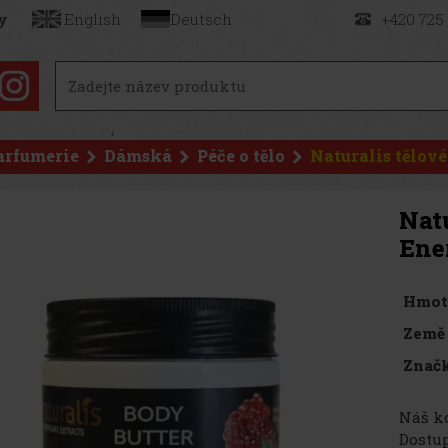
y
English
Deutsch
+420 725
arfumerie
Dámská
Péče o tělo
Naturalis tělov
Natu
Ene
Hmot
Země
Značk
Náš kó
Dostup