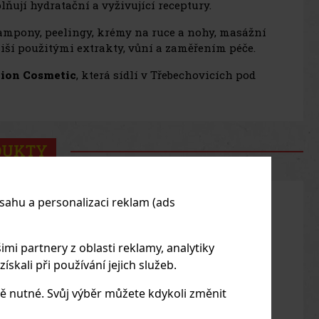
plňují hydratační a vyživující receptury.
šampony, peelingy, krémy na ruce a nohy, masážní
iší použitými extrakty, vůní a zaměřením péče.
ion Cosmetic
, která sídlí v Třebechovicích pod
DUKTY
sahu a personalizaci reklam (ads
imi partnery z oblasti reklamy, analytiky
skali při používání jejich služeb.
ě nutné. Svůj výběr můžete kdykoli změnit