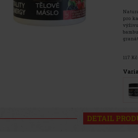
Natura
pro ka
výživu
bambu
granát
117 Kč
Vari
DETAIL PRO