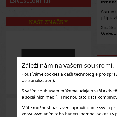
INVESTIČNÍ TIP
bylinné 
Sortime
příprav
NAŠE ZNAČKY
Značka 
Orebem.
Záleží nám na vašem soukromí.
Používáme cookies a další technologie pro sprá
personalization).
S vaším souhlasem můžeme údaje o vaší aktivitě (n
a sociálních médií. Ti mohou tato data kombinovat
Máte možnost nastavení upravit podle svých pre
znovuvyvoláním toho baneru pomocí odkazu v p