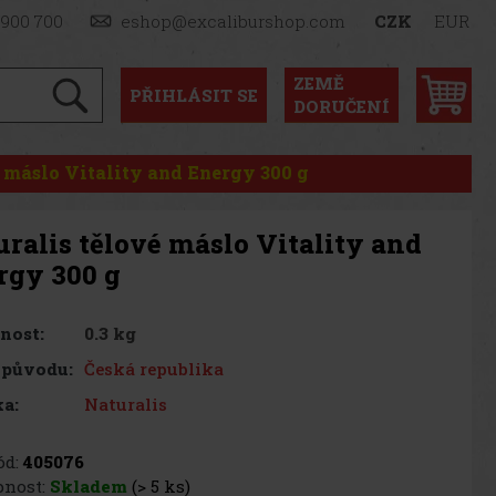
 900 700
eshop@excaliburshop.com
CZK
EUR
ZEMĚ
PŘIHLÁSIT
SE
DORUČENÍ
é máslo Vitality and Energy 300 g
ralis tělové máslo Vitality and
rgy 300 g
0.3 kg
nost:
Česká republika
 původu:
Naturalis
a:
d:
405076
nost:
Skladem
(> 5 ks)