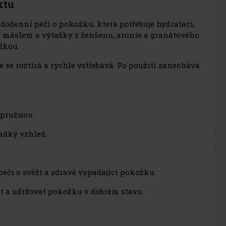
ktu
dodenní péči o pokožku, která potřebuje hydrataci,
m máslem a výtažky z ženšenu, aronie a granátového
dkou.
 se roztírá a rychle vstřebává. Po použití zanechává
 pružnou.
adký vzhled.
 péči o svěží a zdravě vypadající pokožku.
t a udržovat pokožku v dobrém stavu.