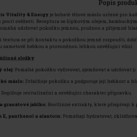
Popis produ
is Vitality & Energy
je bohaté tělové máslo určené pro kaž
a pocit svěžesti. Receptura se šípkovým olejem, bambucký
pomáhá udržovat pokožku jemnou, pružnou a příjemně hla
í textura se při kontaktu s pokožkou jemně rozpouští, dobře
 sametově hebkou a provoněnou lehkou osvěžující vůní.
účinné složky
:
 olej:
Pomáhá pokožku vyživovat, zjemňovat a udržovat ji
ké máslo:
Zvláčňuje pokožku a podporuje její hebkost a hl
:
Doplňuje revitalizační a osvěžující charakter přípravku.
a granátové jablko:
Rostlinné extrakty, které přispívají k
 E, panthenol a alantoin:
Pomáhají hydratovat, zklidňova